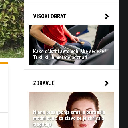
VISOKI OBRATI
Kako očistiti avtomobilske sedeže?
Triki, ki jih morate poznati
ZDRAVJE
Njena prezgodnja smrt je pretresla
modni svet: za slavo se je skrivala
tragedija