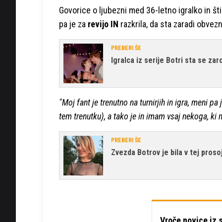
Govorice o ljubezni med 36-letno igralko in šti
pa je za
revijo IN
razkrila, da sta zaradi obvezn
PREBERI ŠE
Igralca iz serije Botri sta se zar
"Moj fant je trenutno na turnirjih in igra, meni pa
tem trenutku), a tako je in imam vsaj nekoga, ki 
PREBERI ŠE
Zvezda Botrov je bila v tej prosoj
Vroče novice iz 