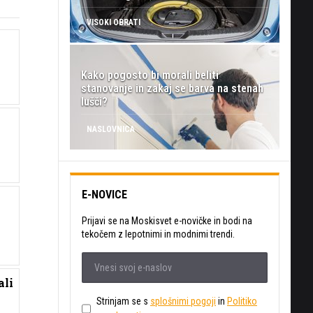
VISOKI OBRATI
Kako pogosto bi morali beliti
stanovanje in zakaj se barva na stenah
lušči?
NASLOVNICA
E-NOVICE
Prijavi se na Moskisvet e-novičke in bodi na
tekočem z lepotnimi in modnimi trendi.
ali
Strinjam se s
splošnimi pogoji
in
Politiko