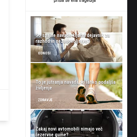
prišla še ena tragedija
So spalne navade ključni dejavnik za
razhod in nezadovoljstvo?
ODNOSI
To je jutranja navada, ki lahko podaljša
življenje
ZDRAVJE
Zakaj novi avtomobili nimajo več
rezervne gume?