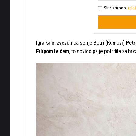
Strinjam se s
sploš
Igralka in zvezdnica serije Botri (Kumovi)
Petr
Filipom Ivićem
, to novico pa je potrdila za hrv