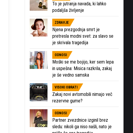
To je jutranja navada, ki lahko
podaljša življenje
ZDRAVJE
Njena prezgodnja smrt je
pretresla modni svet: za slavo se
je skrivala tragedija
ODNOSI
Moški se me bojijo, ker sem lepa
in uspešna: Misica razkrila, zakaj
je še vedno samska
VISOKI OBRATI
Zakaj novi avtomobili nimajo več
rezervne gume?
ODNOSI
Partner zvezdnice izginil brez
sledu: nikoli ga niso našli, nato je