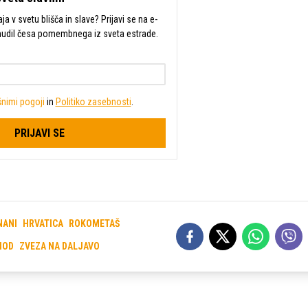
a v svetu blišča in slave? Prijavi se na e-
mudil česa pomembnega iz sveta estrade.
nimi pogoji
in
Politiko zasebnosti
.
PRIJAVI SE
NANI
HRVATICA
ROKOMETAŠ
HOD
ZVEZA NA DALJAVO