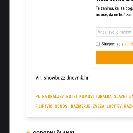
Te zanima, kaj se dogaj
novice, da ne boš za
Strinjam se s
sploš
Vir: showbuzz.dnevnik.hr
PETRA KRALJEV
BOTRI
KUMOVI
IGRALKA
SLAVNI
Z
FILIP IVIĆ
ODNOSI
RAZMERJE
ZVEZA
LOČITEV
RAZ