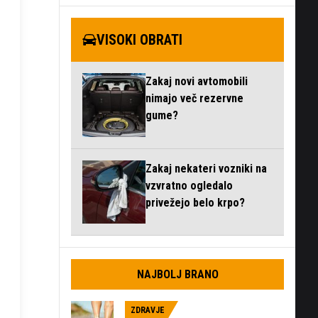
VISOKI OBRATI
Zakaj novi avtomobili
nimajo več rezervne
gume?
Zakaj nekateri vozniki na
vzvratno ogledalo
privežejo belo krpo?
NAJBOLJ BRANO
ZDRAVJE