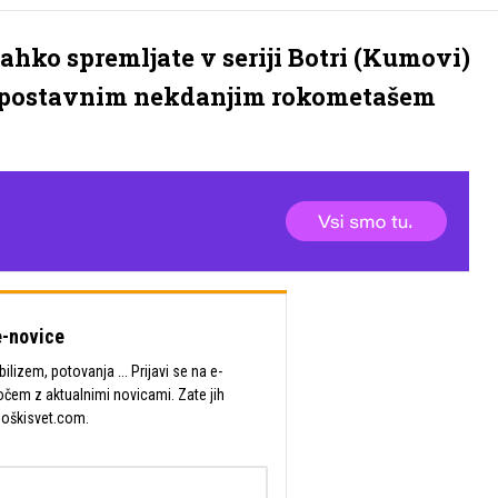
lahko spremljate v seriji Botri (Kumovi)
e s postavnim nekdanjim rokometašem
-novice
lizem, potovanja ... Prijavi se na e-
očem z aktualnimi novicami. Zate jih
Moškisvet.com.