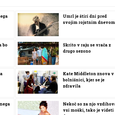
kega
Umrl je štiri dni pred
svojim rojstnim dnevom
a bo
Skrito v raju se vrača z
drugo sezono
na
Kate Middleton znova v
bolnišnici, kjer se je
zdravila
nega
Nekoč so za njo vzdihov
vsi moški, tako je videti