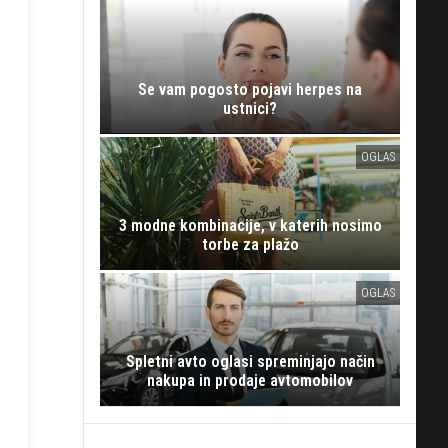
Se vam pogosto pojavi herpes na
ustnici?
OGLAS
3 modne kombinacije, v katerih nosimo
torbe za plažo
OGLAS
Spletni avto oglasi spreminjajo način
nakupa in prodaje avtomobilov