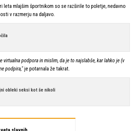
ri leta mlajšim športnikom so se razširile to poletje, nedavno
osti v razmerju na daljavo.
očila
 je virtualna podpora in mislim, da je to najslabše, kar lahko je (v
me podpira,"
je potarnala že takrat.
ni obleki seksi kot še nikoli
sveta slavnih