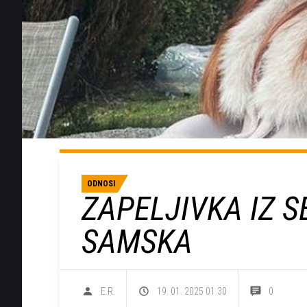
ODNOSI
ZAPELJIVKA IZ S
SAMSKA
E.R.
19. 01. 2025 01.30
0