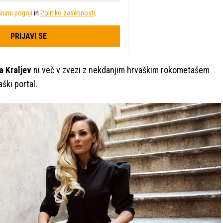
nimi pogoji
in
Politiko zasebnosti
.
PRIJAVI SE
a Kraljev
ni več v zvezi z nekdanjim hrvaškim rokometašem
aški portal.