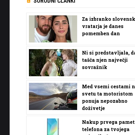
SORODNI ČLANKI
Za izbranko slovens
vratarja je danes
pomemben dan
Ni si predstavljala, d
tašča njen največji
sovražnik
Med vsemi cestami 
svetu ta motoristom
ponuja nepozabno
doživetje
Nakup prvega pamet
telefona za tvojega