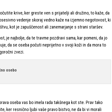
čutite krive, ker greste ven s prijatelji ali družino, to kaže, da
osesivno vedenje skoraj vedno kaže na izjemno negotovost, ki
štvu, kot je zapuščenost ali zanemarjanje s strani staršev.
st, je najbolje, da te travme pozdravi sama, kar pomeni, da jo
je, da se oseba počuti neprijetno v svoji koži in da mora to
goročni zvezi.
ično osebo
prava oseba vas bo imela rada takšnega kot ste. Prav tako
te, ker resnično ljubi vaše pravo bistvo, ne da bi vi morali