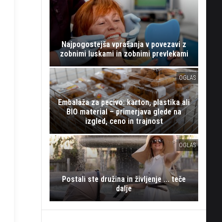
Najpogostejša vprašanja v povezavi z
zobnimi luskami in zobnimi prevlekami
OGLAS
Embalaža za pecivo: karton, plastika ali
BIO material – primerjava glede na
izgled, ceno in trajnost
OGLAS
Postali ste družina in življenje ... teče
dalje