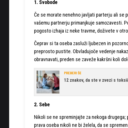
1. Svobode
Če se morate nenehno javljati parterju ali se po
vašemu partnerju primanjkuje samozavesti. P
pogosto izhaja iz neke travme, doživete v otro
Čeprav si ta oseba zasluži ljubezen in pozorno
preprosto pustite. Obvladujoče vedenje nakazu
obravnavati, preden se zaveže kakršni koli dol
PREBERI ŠE
12 znakov, da ste v zvezi s toks
2. Sebe
Nikoli se ne spreminjajte za nekoga drugega; 
prava oseba nikoli ne bi želela, da se spremeni