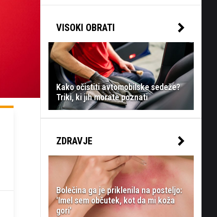
VISOKI OBRATI
Kako očistiti avtomobilske sedeže?
Triki, ki jih morate poznati
ZDRAVJE
Bolečina ga je priklenila na posteljo:
'Imel sem občutek, kot da mi koža
gori'