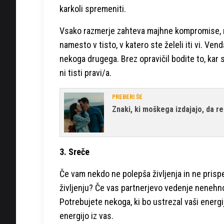
karkoli spremeniti.
Vsako razmerje zahteva majhne kompromise, na 
namesto v tisto, v katero ste želeli iti vi. Ve
nekoga drugega. Brez opravičil bodite to, kar 
ni tisti pravi/a.
PREBERI ŠE
Znaki, ki moškega izdajajo, da re
3. Sreče
Če vam nekdo ne polepša življenja in ne prisp
življenju? Če vas partnerjevo vedenje nenehno 
Potrebujete nekoga, ki bo ustrezal vaši energij
energijo iz vas.