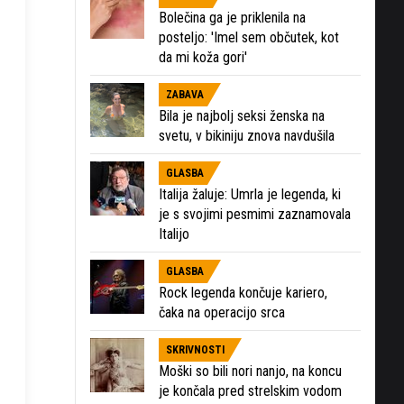
Bolečina ga je priklenila na
posteljo: 'Imel sem občutek, kot
da mi koža gori'
ZABAVA
Bila je najbolj seksi ženska na
svetu, v bikiniju znova navdušila
GLASBA
Italija žaluje: Umrla je legenda, ki
je s svojimi pesmimi zaznamovala
Italijo
GLASBA
Rock legenda končuje kariero,
čaka na operacijo srca
SKRIVNOSTI
Moški so bili nori nanjo, na koncu
je končala pred strelskim vodom