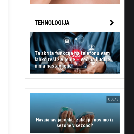
TEHNOLOGIJA
Ta skrita funkcija na telefonu vam
lahko reši življenje – večina ljudi je
nima nastavljene
OGLAS
Havaianas japonke: zakaj jih nosimo iz
sezone v sezono?