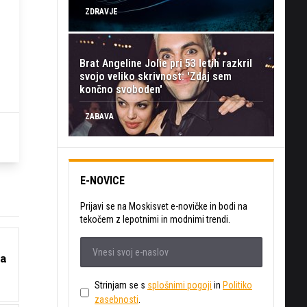
ZDRAVJE
Brat Angeline Jolie pri 53 letih razkril
svojo veliko skrivnost: 'Zdaj sem
končno svoboden'
ZABAVA
E-NOVICE
Prijavi se na Moskisvet e-novičke in bodi na
tekočem z lepotnimi in modnimi trendi.
da
Strinjam se s
splošnimi pogoji
in
Politiko
zasebnosti
.