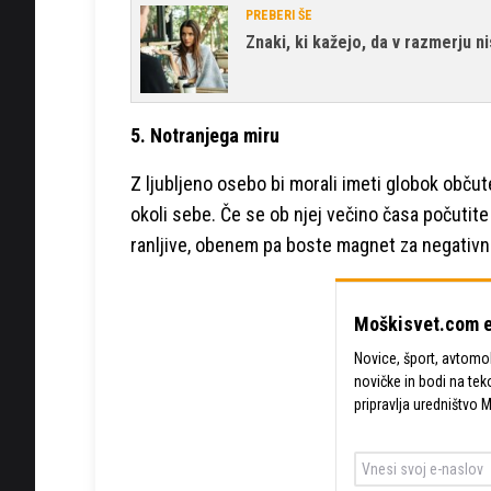
PREBERI ŠE
Znaki, ki kažejo, da v razmerju n
5. Notranjega miru
Z ljubljeno osebo bi morali imeti globok občut
okoli sebe. Če se ob njej večino časa počutite za
ranljive, obenem pa boste magnet za negativn
Moškisvet.com e
Novice, šport, avtomobi
novičke in bodi na tek
pripravlja uredništvo 