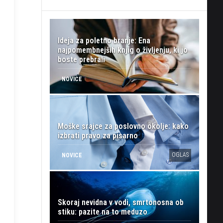
Ideja za poletno branje: Ena
najpomembnejših knjig o življenju, ki jo
boste prebrali
NOVICE
Moške srajce za poslovno okolje: kako
izbrati pravo za pisarno
OGLAS
NOVICE
Skoraj nevidna v vodi, smrtonosna ob
stiku: pazite na to meduzo