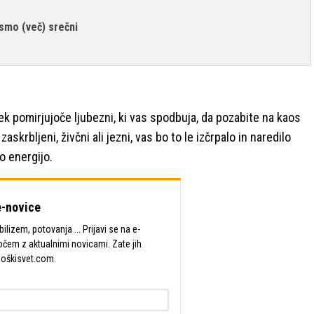
ismo (več) srečni
ek pomirjujoče ljubezni, ki vas spodbuja, da pozabite na kaos
skrbljeni, živčni ali jezni, vas bo to le izčrpalo in naredilo
o energijo.
-novice
lizem, potovanja ... Prijavi se na e-
očem z aktualnimi novicami. Zate jih
Moškisvet.com.