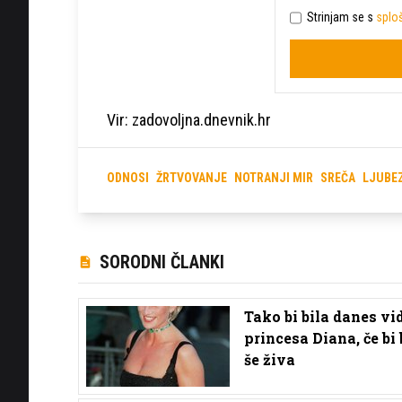
Strinjam se s
sploš
Vir: zadovoljna.dnevnik.hr
ODNOSI
ŽRTVOVANJE
NOTRANJI MIR
SREČA
LJUBE
SORODNI ČLANKI
Tako bi bila danes vi
princesa Diana, če bi 
še živa