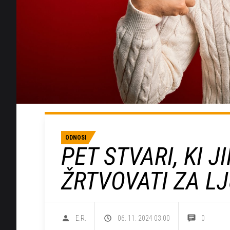
ODNOSI
PET STVARI, KI J
ŽRTVOVATI ZA L
E.R.
06. 11. 2024 03.00
0