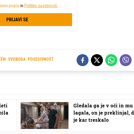
nimi pogoji
in
Politiko zasebnosti
.
PRIJAVI SE
ZEN
SVOBODA
POSESIVNOST
deti
Gledala ga je v oči in mu
bila
lagala, on je preklinjal, 
je kar treskalo