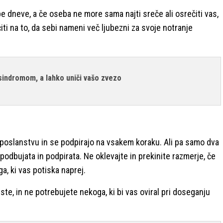
e dneve, a če oseba ne more sama najti sreče ali osrečiti vas,
ti na to, da sebi nameni več ljubezni za svoje notranje
sindromom, a lahko uniči vašo zvezo
em poslanstvu in se podpirajo na vsakem koraku. Ali pa samo dva
podbujata in podpirata. Ne oklevajte in prekinite razmerje, če
oga, ki vas potiska naprej.
do ste, in ne potrebujete nekoga, ki bi vas oviral pri doseganju