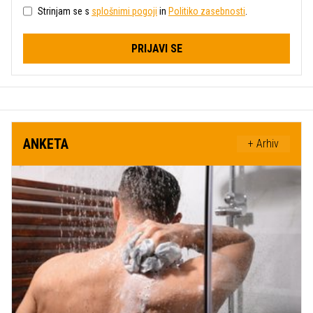
Strinjam se s
splošnimi pogoji
in
Politiko zasebnosti
.
PRIJAVI SE
ANKETA
+ Arhiv