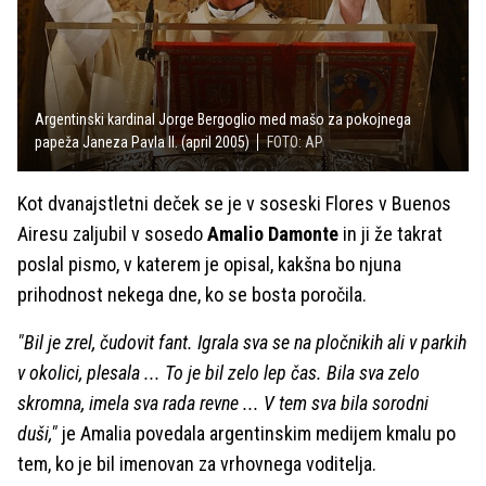
Argentinski kardinal Jorge Bergoglio med mašo za pokojnega
papeža Janeza Pavla II. (april 2005)
FOTO: AP
Kot dvanajstletni deček se je v soseski Flores v Buenos
Airesu zaljubil v sosedo
Amalio Damonte
in ji že takrat
poslal pismo, v katerem je opisal, kakšna bo njuna
prihodnost nekega dne, ko se bosta poročila.
"Bil je zrel, čudovit fant. Igrala sva se na pločnikih ali v parkih
v okolici, plesala ... To je bil zelo lep čas. Bila sva zelo
skromna, imela sva rada revne ... V tem sva bila sorodni
duši,"
je Amalia povedala argentinskim medijem kmalu po
tem, ko je bil imenovan za vrhovnega voditelja.