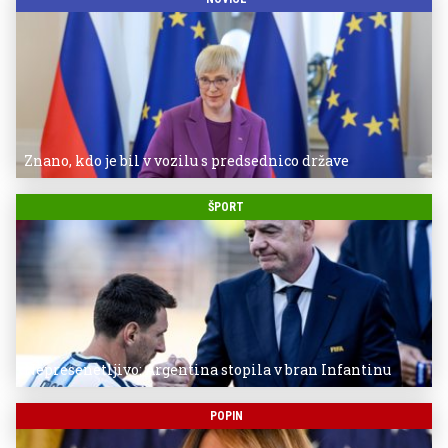
Znano, kdo je bil v vozilu s predsednico države
ŠPORT
Nepresenetljivo: Argentina stopila v bran Infantinu
POPIN