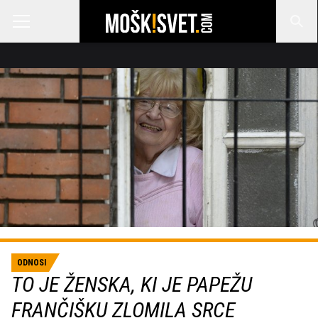
ODNOSI
TO JE ŽENSKA, KI JE PAPEŽU
FRANČIŠKU ZLOMILA SRCE