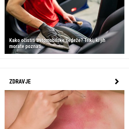
Kako očistiti avtomobilske sedeže? Triki, ki jih
morate poznati
ZDRAVJE