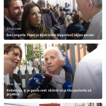
24ur.com
Eva Longoria: Papež je kljub ločitvi blagoslovil najino poroko
24ur.com
Redovnica, ki je ganila svet: ob krsti se je tiho poslovila od
prijatelja