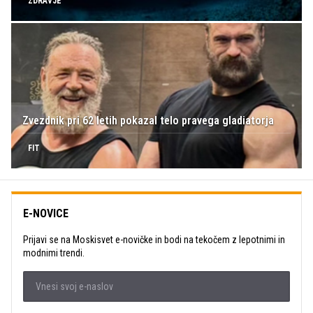
ZDRAVJE
Zvezdnik pri 62 letih pokazal telo pravega gladiatorja
FIT
E-NOVICE
Prijavi se na Moskisvet e-novičke in bodi na tekočem z lepotnimi in
modnimi trendi.