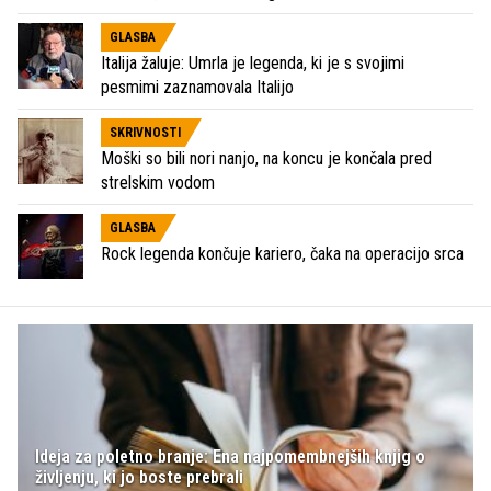
GLASBA
Italija žaluje: Umrla je legenda, ki je s svojimi
pesmimi zaznamovala Italijo
SKRIVNOSTI
Moški so bili nori nanjo, na koncu je končala pred
strelskim vodom
GLASBA
Rock legenda končuje kariero, čaka na operacijo srca
Ideja za poletno branje: Ena najpomembnejših knjig o
življenju, ki jo boste prebrali