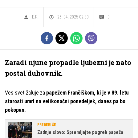
E.R.
26. 04. 2025 02.30
0
Zaradi njune propadle ljubezni je nato
postal duhovnik.
Ves svet žaluje za
papežem Frančiškom, ki je v 89. letu
starosti umrl na velikonočni ponedeljek, danes pa bo
pokopan.
PREBERI ŠE
Zadnje slovo: Spremljajte pogreb papeža