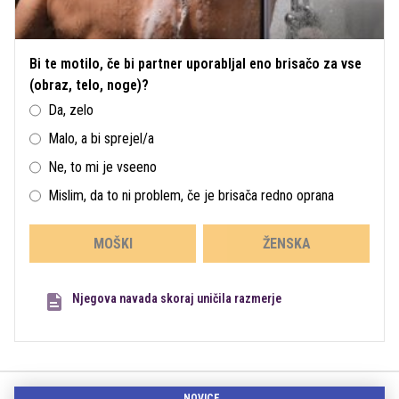
Bi te motilo, če bi partner uporabljal eno brisačo za vse
(obraz, telo, noge)?
Da, zelo
Malo, a bi sprejel/a
Ne, to mi je vseeno
Mislim, da to ni problem, če je brisača redno oprana
MOŠKI
ŽENSKA
Njegova navada skoraj uničila razmerje
NOVICE