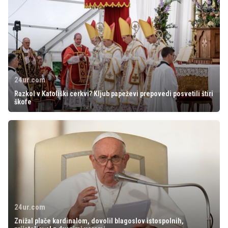
24ur.com
Razkol v Katoliški cerkvi? Kljub papeževi prepovedi posvetili štiri
škofe
24ur.com
Znižal plače kardinalom, dovolil blagoslov istospolnih,