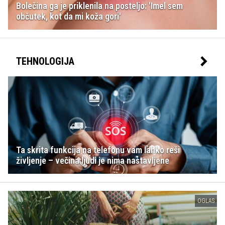
Bolečina ga je priklenila na posteljo: 'Imel sem
občutek, kot da mi koža gori'
TEHNOLOGIJA
Ta skrita funkcija na telefonu vam lahko reši
življenje – večina ljudi je nima nastavljene
OGLAS