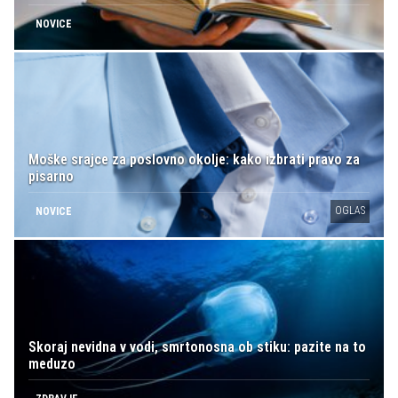
NOVICE
Moške srajce za poslovno okolje: kako izbrati pravo za
pisarno
OGLAS
NOVICE
Skoraj nevidna v vodi, smrtonosna ob stiku: pazite na to
meduzo