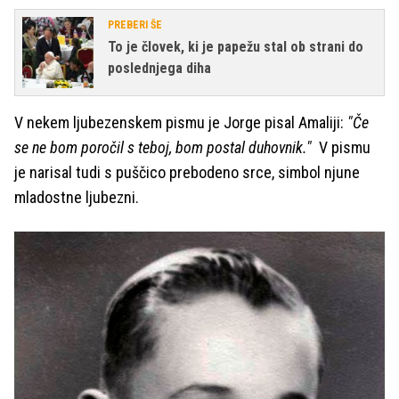
PREBERI ŠE
To je človek, ki je papežu stal ob strani do
poslednjega diha
V nekem ljubezenskem pismu je Jorge pisal Amaliji:
"Če
se ne bom poročil s teboj, bom postal duhovnik."
V pismu
je narisal tudi s puščico prebodeno srce, simbol njune
mladostne ljubezni.