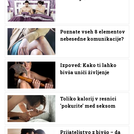
Poznate vseh 8 elementov
nebesedne komunikacije?
Izpoved: Kako ti lahko
bivša uniči življenje
Toliko kalorij v resnici
'pokurite' med seksom
Prijateljstvo z bivšo – da