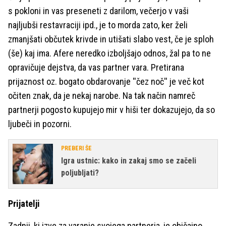
s pokloni in vas preseneti z darilom, večerjo v vaši
najljubši restavraciji ipd., je to morda zato, ker želi
zmanjšati občutek krivde in utišati slabo vest, če je sploh
(še) kaj ima. Afere neredko izboljšajo odnos, žal pa to ne
opravičuje dejstva, da vas partner vara. Pretirana
prijaznost oz. bogato obdarovanje ''čez noč'' je več kot
očiten znak, da je nekaj narobe. Na tak način namreč
partnerji pogosto kupujejo mir v hiši ter dokazujejo, da so
ljubeči in pozorni.
PREBERI ŠE
Igra ustnic: kako in zakaj smo se začeli
poljubljati?
Prijatelji
Zadnji, ki izve za varanje svojega partnerja, je običajno