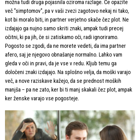
možna tudi druga pojasnila oziroma razlage. Če opazite
več "simptomov", pa v vaši zvezi zagotovo nekaj ni tako,
kot bi moralo biti, in partner verjetno skače čez plot. Ne
izdajajo ga nujno samo skriti znaki, ampak tudi precej
očitni, ki pa jih, če si zatiskamo oči, radi ignoriramo.
Pogosto se zgodi, da ne morete vedeti, da ima partner
afero, saj je njegovo obnašanje normalno. Lahko vam
gleda v oči in pravi, da je vse v redu. Kljub temu ga
določeni znaki izdajajo. Na splošno velja, da moški varajo
več, a nove raziskave kažejo, da se prednost moških
manjša – pa ne zato, ker bi ti manj skakali čez plot, ampak
ker ženske varajo vse pogosteje.