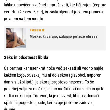
lahko upravičeno začnete spraševati, kje tiči zajec (čeprav
verjetno že veste, kje), in zaskrbljenost je v tem primeru
povsem na tem mestu.
PREBERI ŠE
Moške, ki varajo, izdajajo poteze obraza
Seks in odsotnost libida
Če partner kar naenkrat noče več seksati ali vedno najde
kakšen izgovor, zakaj mu ni do seksa (glavobol, naporen
dan v službi ipd.), je skoraj zagotovo nezvest. To še
posebej velja za moške, saj so moški nori na seks in ga le
redko odklonijo. Tistemu, ki je nezvest, libido v domači
spalnici pogosto upade, ker svoje potrebe zadovolji
drugje.