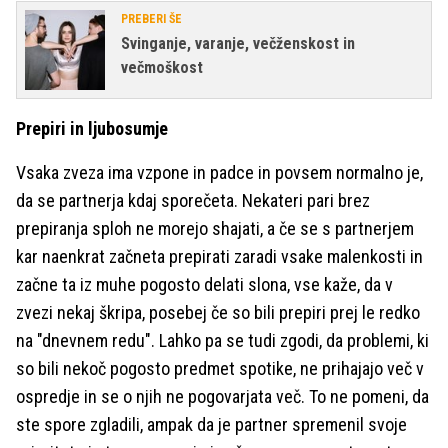
PREBERI ŠE
Svinganje, varanje, večženskost in
večmoškost
Prepiri in ljubosumje
Vsaka zveza ima vzpone in padce in povsem normalno je,
da se partnerja kdaj sporečeta. Nekateri pari brez
prepiranja sploh ne morejo shajati, a če se s partnerjem
kar naenkrat začneta prepirati zaradi vsake malenkosti in
začne ta iz muhe pogosto delati slona, vse kaže, da v
zvezi nekaj škripa, posebej če so bili prepiri prej le redko
na "dnevnem redu". Lahko pa se tudi zgodi, da problemi, ki
so bili nekoč pogosto predmet spotike, ne prihajajo več v
ospredje in se o njih ne pogovarjata več. To ne pomeni, da
ste spore zgladili, ampak da je partner spremenil svoje