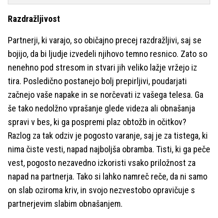
Razdražljivost
Partnerji, ki varajo, so običajno precej razdražljivi, saj se
bojijo, da bi ljudje izvedeli njihovo temno resnico. Zato so
nenehno pod stresom in stvari jih veliko lažje vržejo iz
tira. Posledično postanejo bolj prepirljivi, poudarjati
začnejo vaše napake in se norčevati iz vašega telesa. Ga
še tako nedolžno vprašanje glede videza ali obnašanja
spravi v bes, ki ga pospremi plaz obtožb in očitkov?
Razlog za tak odziv je pogosto varanje, saj je za tistega, ki
nima čiste vesti, napad najboljša obramba. Tisti, ki ga peče
vest, pogosto nezavedno izkoristi vsako priložnost za
napad na partnerja. Tako si lahko namreč reče, da ni samo
on slab oziroma kriv, in svojo nezvestobo opravičuje s
partnerjevim slabim obnašanjem.