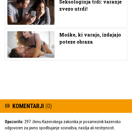
Seksologinja trdi: varanje
zvezo utrdi!
Moške, ki varajo, izdajajo
poteze obraza
KOMENTARJI
(0)
Opozorilo:
297. členu Kazenskega zakonika je posameznik kazensko
odgovoren za javno spodbujanje sovraštva, nasilja ali nestrpnosti.