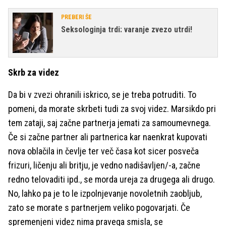
PREBERI ŠE
Seksologinja trdi: varanje zvezo utrdi!
Skrb za videz
Da bi v zvezi ohranili iskrico, se je treba potruditi. To
pomeni, da morate skrbeti tudi za svoj videz. Marsikdo pri
tem zataji, saj začne partnerja jemati za samoumevnega.
Če si začne partner ali partnerica kar naenkrat kupovati
nova oblačila in čevlje ter več časa kot sicer posveča
frizuri, ličenju ali britju, je vedno nadišavljen/-a, začne
redno telovaditi ipd., se morda ureja za drugega ali drugo.
No, lahko pa je to le izpolnjevanje novoletnih zaobljub,
zato se morate s partnerjem veliko pogovarjati. Če
spremenjeni videz nima pravega smisla, se