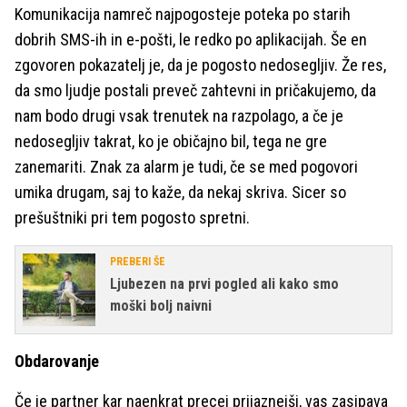
Komunikacija namreč najpogosteje poteka po starih
dobrih SMS-ih in e-pošti, le redko po aplikacijah. Še en
zgovoren pokazatelj je, da je pogosto nedosegljiv. Že res,
da smo ljudje postali preveč zahtevni in pričakujemo, da
nam bodo drugi vsak trenutek na razpolago, a če je
nedosegljiv takrat, ko je običajno bil, tega ne gre
zanemariti. Znak za alarm je tudi, če se med pogovori
umika drugam, saj to kaže, da nekaj skriva. Sicer so
prešuštniki pri tem pogosto spretni.
PREBERI ŠE
Ljubezen na prvi pogled ali kako smo
moški bolj naivni
Obdarovanje
Če je partner kar naenkrat precej prijaznejši, vas zasipava