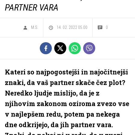
PARTNER VARA
M.S.
14. 02. 2022 05.00
0
Kateri so najpogostejši in najočitnejši
znaki, da vaš partner skače čez plot?
Neredko ljudje mislijo, da je z
njihovim zakonom oziroma zvezo vse
v najlepšem redu, potem pa nekega
dne odkrijejo, da jih partner vara.