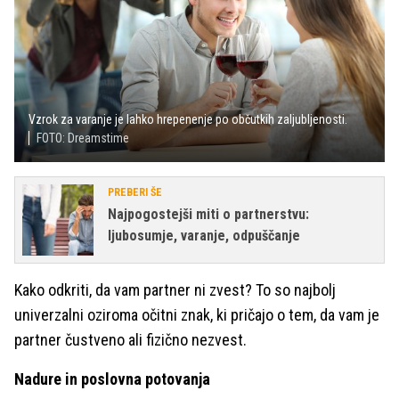
Vzrok za varanje je lahko hrepenenje po občutkih zaljubljenosti.
FOTO: Dreamstime
PREBERI ŠE
Najpogostejši miti o partnerstvu:
ljubosumje, varanje, odpuščanje
Kako odkriti, da vam partner ni zvest? To so najbolj
univerzalni oziroma očitni znak, ki pričajo o tem, da vam je
partner čustveno ali fizično nezvest.
Nadure in poslovna potovanja