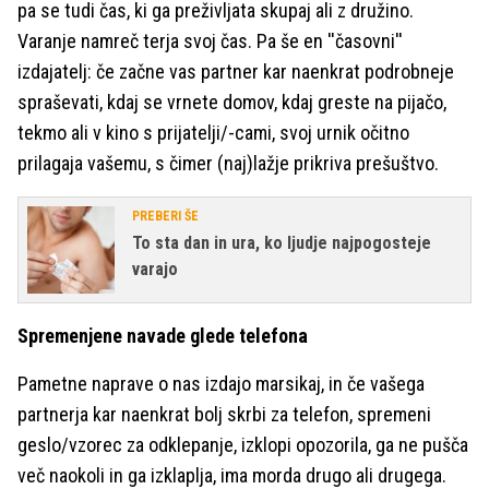
pa se tudi čas, ki ga preživljata skupaj ali z družino.
Varanje namreč terja svoj čas. Pa še en ''časovni''
izdajatelj: če začne vas partner kar naenkrat podrobneje
spraševati, kdaj se vrnete domov, kdaj greste na pijačo,
tekmo ali v kino s prijatelji/-cami, svoj urnik očitno
prilagaja vašemu, s čimer (naj)lažje prikriva prešuštvo.
PREBERI ŠE
To sta dan in ura, ko ljudje najpogosteje
varajo
Spremenjene navade glede telefona
Pametne naprave o nas izdajo marsikaj, in če vašega
partnerja kar naenkrat bolj skrbi za telefon, spremeni
geslo/vzorec za odklepanje, izklopi opozorila, ga ne pušča
več naokoli in ga izklaplja, ima morda drugo ali drugega.