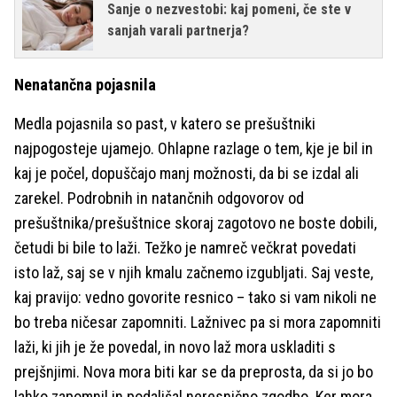
Sanje o nezvestobi: kaj pomeni, če ste v
sanjah varali partnerja?
Nenatančna pojasnila
Medla pojasnila so past, v katero se prešuštniki
najpogosteje ujamejo. Ohlapne razlage o tem, kje je bil in
kaj je počel, dopuščajo manj možnosti, da bi se izdal ali
zarekel. Podrobnih in natančnih odgovorov od
prešuštnika/prešuštnice skoraj zagotovo ne boste dobili,
četudi bi bile to laži. Težko je namreč večkrat povedati
isto laž, saj se v njih kmalu začnemo izgubljati. Saj veste,
kaj pravijo: vedno govorite resnico – tako si vam nikoli ne
bo treba ničesar zapomniti. Lažnivec pa si mora zapomniti
laži, ki jih je že povedal, in novo laž mora uskladiti s
prejšnjimi. Nova mora biti kar se da preprosta, da si jo bo
lahko zapomnil in podaljšal neresnično zgodbo. Ker mora