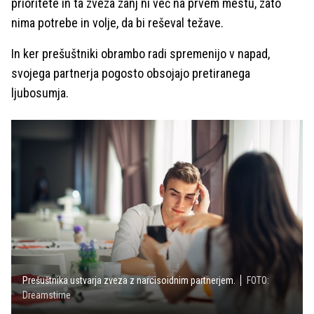
prioritete in ta zveza zanj ni več na prvem mestu, zato
nima potrebe in volje, da bi reševal težave.
In ker prešuštniki obrambo radi spremenijo v napad,
svojega partnerja pogosto obsojajo pretiranega
ljubosumja.
Prešuštnika ustvarja zveza z narcisoidnim partnerjem.
FOTO:
Dreamstime