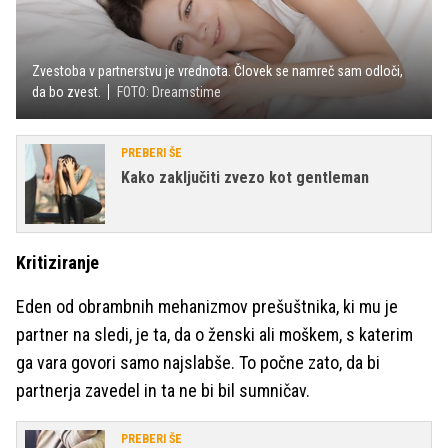
Zvestoba v partnerstvu je vrednota. Človek se namreč sam odloči,
da bo zvest.
FOTO: Dreamstime
PREBERI ŠE
Kako zaključiti zvezo kot gentleman
Kritiziranje
Eden od obrambnih mehanizmov prešuštnika, ki mu je
partner na sledi, je ta, da o ženski ali moškem, s katerim
ga vara govori samo najslabše. To počne zato, da bi
partnerja zavedel in ta ne bi bil sumničav.
PREBERI ŠE