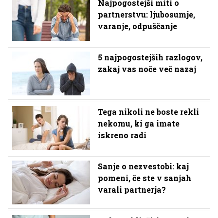
Najpogostejši miti o
partnerstvu: ljubosumje,
varanje, odpuščanje
5 najpogostejših razlogov,
zakaj vas noče več nazaj
Tega nikoli ne boste rekli
nekomu, ki ga imate
iskreno radi
Sanje o nezvestobi: kaj
pomeni, če ste v sanjah
varali partnerja?