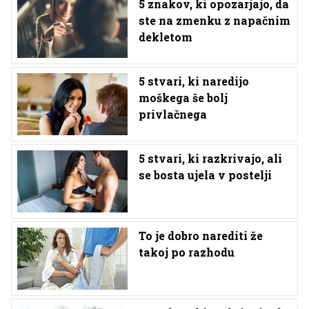
5 znakov, ki opozarjajo, da
ste na zmenku z napačnim
dekletom
5 stvari, ki naredijo
moškega še bolj
privlačnega
5 stvari, ki razkrivajo, ali
se bosta ujela v postelji
To je dobro narediti že
takoj po razhodu