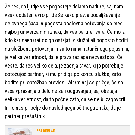
Že res, da ljudje vse pogosteje delamo nadure, saj nam
vsak dodaten evro pride še kako prav, a podaljševanje
delovnega časa in pogosta poslovna potovanja so med
najbolj univerzalnimi znaki, da vas partner vara. Če mora
kdo kar naenkrat dolgo ostajati v službi ali pogosto hoditi
na službena potovanja in za to nima natančnega pojasnila,
je velika verjetnost, da je prava razlaga nezvestoba. Če
veste, da res veliko dela, je zadnja stvar, ki jo potrebuje,
obtožujoč partner, ki mu pridiga po koncu službe, zato
bodite pri obtožbah previdni. Alarm naj se prižge, če na
vaša vprašanja o delu ne želi odgovarjati, saj obstaja
velika verjetnost, da to počne zato, da se ne bi zagovoril.
In to nas pripelje do naslednjega očitnega znaka, da je
partner prešuštnik.
PREBERI ŠE