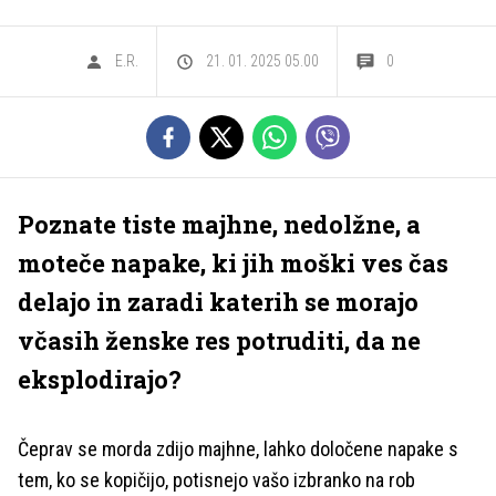
E.R.
21. 01. 2025 05.00
0
Poznate tiste majhne, nedolžne, a
moteče napake, ki jih moški ves čas
delajo in zaradi katerih se morajo
včasih ženske res potruditi, da ne
eksplodirajo?
Čeprav se morda zdijo majhne, lahko določene napake s
tem, ko se kopičijo, potisnejo vašo izbranko na rob