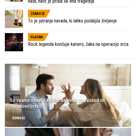
našli, nato je prišla še ena tragedija
ZDRAVJE
To je jutranja navada, ki lahko podaljša življenje
GLASBA
Rock legenda končuje kariero, čaka na operacijo srca
So spalne navade ključni dejavnik za razhod in
nezadovoljstvo?
ODNOSI