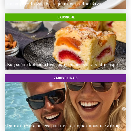
najbolj nezdrava riba, ki jo mnogi redno uživajo
OKUSNO.JE
Bolj sočno kot jogurtovo: poletno pecivo, ki vedno uspe
ZADOVOLJNA.SI
Doma ga čaka noseča partnerka, on pa dopustuje z drugo