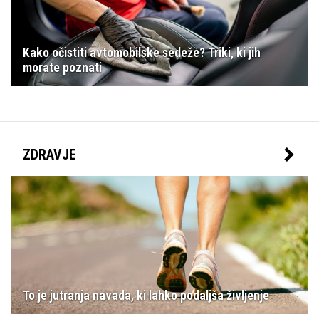
Kako očistiti avtomobilske sedeže? Triki, ki jih
morate poznati
ZDRAVJE
To je jutranja navada, ki lahko podaljša življenje