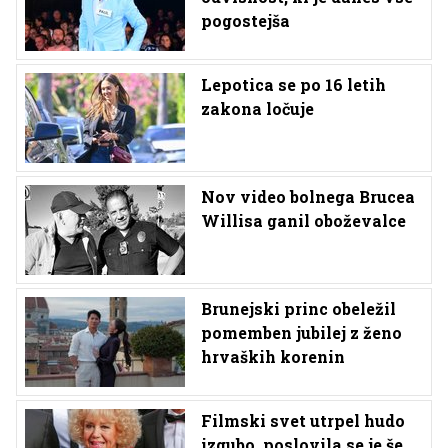
pogostejša
Lepotica se po 16 letih
zakona ločuje
Nov video bolnega Brucea
Willisa ganil oboževalce
Brunejski princ obeležil
pomemben jubilej z ženo
hrvaških korenin
Filmski svet utrpel hudo
izgubo, poslovila se je še