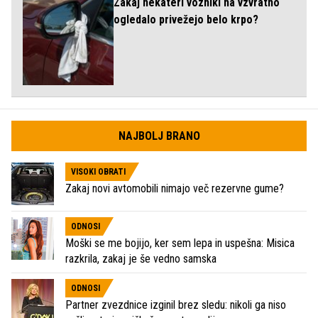
Zakaj nekateri vozniki na vzvratno
ogledalo privežejo belo krpo?
NAJBOLJ BRANO
VISOKI OBRATI
Zakaj novi avtomobili nimajo več rezervne gume?
ODNOSI
Moški se me bojijo, ker sem lepa in uspešna: Misica
razkrila, zakaj je še vedno samska
ODNOSI
Partner zvezdnice izginil brez sledu: nikoli ga niso