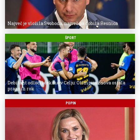
Največ je vložila Svoboda, največ pa dobila Resnica
ŠPORT
Debitant odločil tekmo v Celju: Olimpija znova ostala
praznih rok
POPIN