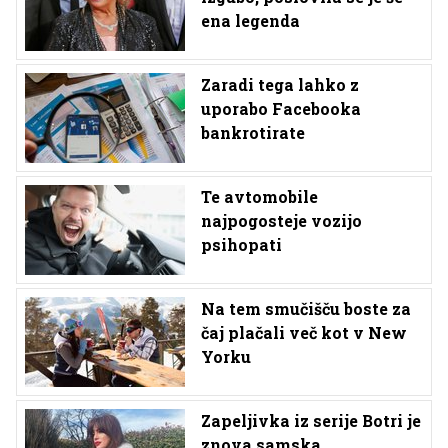
ena legenda
Zaradi tega lahko z
uporabo Facebooka
bankrotirate
Te avtomobile
najpogosteje vozijo
psihopati
Na tem smučišču boste za
čaj plačali več kot v New
Yorku
Zapeljivka iz serije Botri je
znova samska