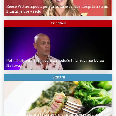
Reese Witherspoon potrdila, da je bil oče hospitaliziran:
Z njim je vse v redu
TV ODDAJE
Peter Poles delil nasvete za bodoče tekmovalce kviza
Na lovu
VIZITA.SI
Polna je nevarnih toksinov, a jo imamo vsi radi: to je