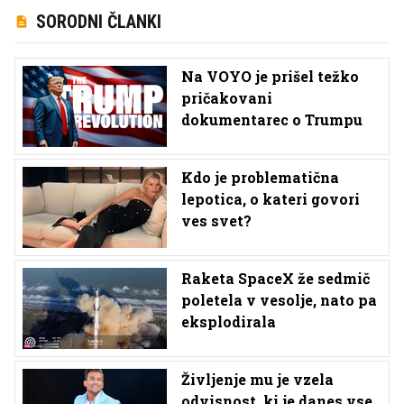
SORODNI ČLANKI
Na VOYO je prišel težko
pričakovani
dokumentarec o Trumpu
Kdo je problematična
lepotica, o kateri govori
ves svet?
Raketa SpaceX že sedmič
poletela v vesolje, nato pa
eksplodirala
Življenje mu je vzela
odvisnost, ki je danes vse