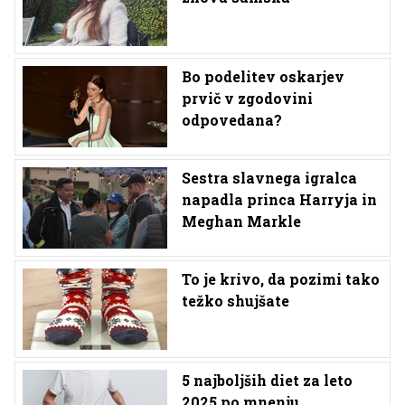
Bo podelitev oskarjev
prvič v zgodovini
odpovedana?
Sestra slavnega igralca
napadla princa Harryja in
Meghan Markle
To je krivo, da pozimi tako
težko shujšate
5 najboljših diet za leto
2025 po mnenju