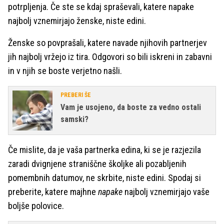
potrpljenja. Če ste se kdaj spraševali, katere napake
najbolj vznemirjajo ženske, niste edini.
Ženske so povprašali, katere navade njihovih partnerjev
jih najbolj vržejo iz tira. Odgovori so bili iskreni in zabavni
in v njih se boste verjetno našli.
PREBERI ŠE
Vam je usojeno, da boste za vedno ostali
samski?
Če mislite, da je vaša partnerka edina, ki se je razjezila
zaradi dvignjene straniščne školjke ali pozabljenih
pomembnih datumov, ne skrbite, niste edini. Spodaj si
preberite, katere majhne
napake
najbolj vznemirjajo vaše
boljše polovice.