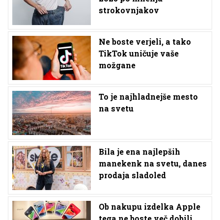
strokovnjakov
Ne boste verjeli, a tako
TikTok uničuje vaše
možgane
To je najhladnejše mesto
na svetu
Bila je ena najlepših
manekenk na svetu, danes
prodaja sladoled
Ob nakupu izdelka Apple
tega ne boste več dobili