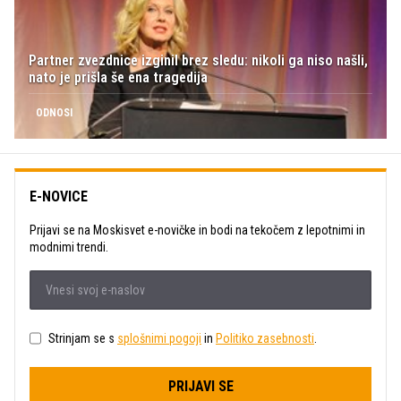
Partner zvezdnice izginil brez sledu: nikoli ga niso našli,
nato je prišla še ena tragedija
ODNOSI
E-NOVICE
Prijavi se na Moskisvet e-novičke in bodi na tekočem z lepotnimi in
modnimi trendi.
Strinjam se s
splošnimi pogoji
in
Politiko zasebnosti
.
PRIJAVI SE