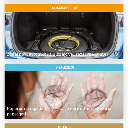
MOSKISVET.COM
Zakaj novi avtomobili nimajo več rezervne gume?
BIBALEZE.SI
Poporodno izpadanje las: kaj je normalno in kako si
pomagati
CEKIN.SI