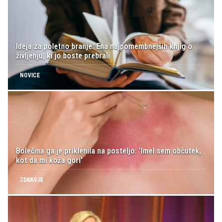
Ideja za poletno branje: Ena najpomembnejših knjig o
življenju, ki jo boste prebrali
NOVICE
Bolečina ga je priklenila na posteljo: 'Imel sem občutek,
kot da mi koža gori'
ZDRAVJE