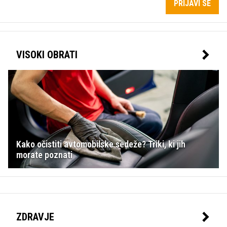
PRIJAVI SE
VISOKI OBRATI
Kako očistiti avtomobilske sedeže? Triki, ki jih
morate poznati
ZDRAVJE