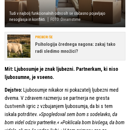
Tudi v najbolj funkcionalnih odnosih se občasno pojavljajo
nesoglasja in konflikti.
FOTO: Dreamstime
PREBERI ŠE
Psihologija črednega nagona: zakaj tako
radi sledimo množici?
Mit: Ljubosumje je znak ljubezni. Partnerkam, ki niso
ljubosumne, je vseeno.
Dejstvo:
Ljubosumje nikakor ni pokazatelj ljubezni med
dvema. V zdravem razmerju se partnerja ne gresta
čustvenih igric z vzbujanjem ljubosumja, da bi s tem
iskala potrditev.
»Spogledoval sem bom s sodelavko, da
bom videl odziv partnerke.« »Poklicala bom bivšega, da bom