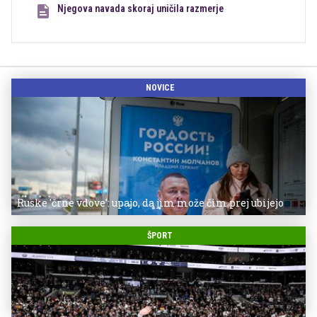
Njegova navada skoraj uničila razmerje
NOVICE
Ruske 'črne vdove': upajo, da jim može čim prej ubijejo
ŠPORT