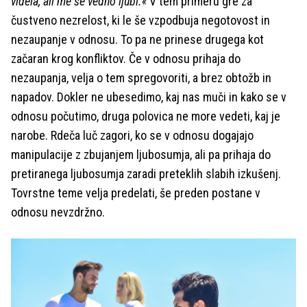
videla, ali me še vedno ljubi.«
V tem primeru gre za
čustveno nezrelost, ki le še vzpodbuja negotovost in
nezaupanje v odnosu. To pa ne prinese drugega kot
začaran krog konfliktov. Če v odnosu prihaja do
nezaupanja, velja o tem spregovoriti, a brez obtožb in
napadov. Dokler ne ubesedimo, kaj nas muči in kako se v
odnosu počutimo, druga polovica ne more vedeti, kaj je
narobe. Rdeča luč zagori, ko se v odnosu dogajajo
manipulacije z zbujanjem ljubosumja, ali pa prihaja do
pretiranega ljubosumja zaradi preteklih slabih izkušenj.
Tovrstne teme velja predelati, še preden postane v
odnosu nevzdržno.