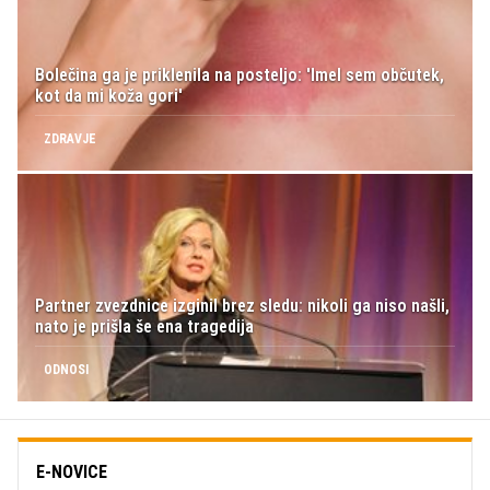
Bolečina ga je priklenila na posteljo: 'Imel sem občutek,
kot da mi koža gori'
ZDRAVJE
Partner zvezdnice izginil brez sledu: nikoli ga niso našli,
nato je prišla še ena tragedija
ODNOSI
E-NOVICE