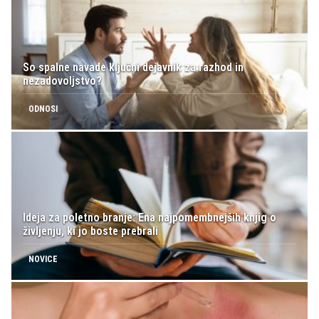
So spalne navade ključni dejavnik za razhod in
nezadovoljstvo?
ODNOSI
Ideja za poletno branje: Ena najpomembnejših knjig o
življenju, ki jo boste prebrali
NOVICE