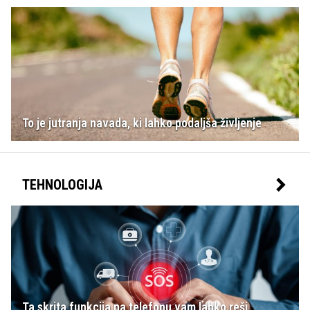
To je jutranja navada, ki lahko podaljša življenje
TEHNOLOGIJA
Ta skrita funkcija na telefonu vam lahko reši