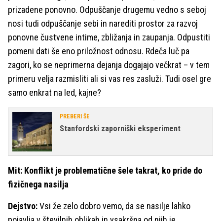
prizadene ponovno. Odpuščanje drugemu vedno s seboj
nosi tudi odpuščanje sebi in narediti prostor za razvoj
ponovne čustvene intime, zbližanja in zaupanja. Odpustiti
pomeni dati še eno priložnost odnosu. Rdeča luč pa
zagori, ko se neprimerna dejanja dogajajo večkrat – v tem
primeru velja razmisliti ali si vas res zasluži. Tudi osel gre
samo enkrat na led, kajne?
PREBERI ŠE
Stanfordski zaporniški eksperiment
Mit: Konflikt je problematične šele takrat, ko pride do
fizičnega nasilja
Dejstvo:
Vsi že zelo dobro vemo, da se nasilje lahko
pojavlja v številnih oblikah in vsakršna od njih je