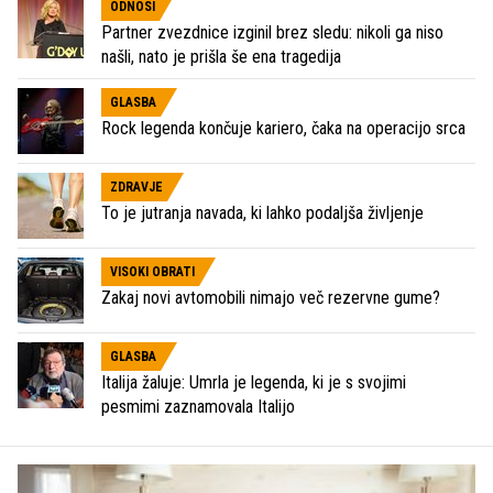
ODNOSI
Partner zvezdnice izginil brez sledu: nikoli ga niso
našli, nato je prišla še ena tragedija
GLASBA
Rock legenda končuje kariero, čaka na operacijo srca
ZDRAVJE
To je jutranja navada, ki lahko podaljša življenje
VISOKI OBRATI
Zakaj novi avtomobili nimajo več rezervne gume?
GLASBA
Italija žaluje: Umrla je legenda, ki je s svojimi
pesmimi zaznamovala Italijo