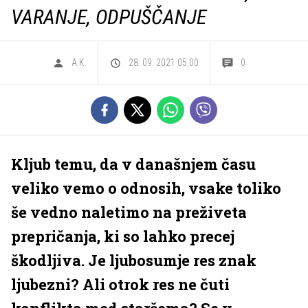
VARANJE, ODPUŠČANJE
A.K.
28. 09. 2021 05.00
0
Kljub temu, da v današnjem času
veliko vemo o odnosih, vsake toliko
še vedno naletimo na preživeta
prepričanja, ki so lahko precej
škodljiva. Je ljubosumje res znak
ljubezni? Ali otrok res ne čuti