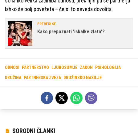
so lahko velika začimba odnosu, prek njih pa se partnerja
lahko še bolj povežeta – če si to seveda dovolita.
PREBERI ŠE
Kako prepoznati 'iskalke zlata'?
ODNOSI
PARTNERSTVO
LJUBOSUMJE
ZAKON
PSIHOLOGIJA
DRUŽINA
PARTNERSKA ZVEZA
DRUŽINSKO NASILJE
SORODNI ČLANKI