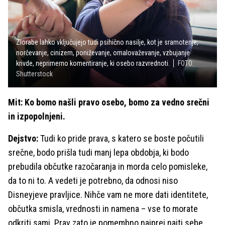
Zlorabe lahko vključujejo tudi psihično nasilje, kot je sramotenje,
norčevanje, cinizem, poniževanje, omalovaževanje, vzbujanje
krivde, neprimerno komentiranje, ki osebo razvrednoti.
FOTO:
Shutterstock
Mit: Ko bomo našli pravo osebo, bomo za vedno srečni
in izpopolnjeni.
Dejstvo:
Tudi ko pride prava, s katero se boste počutili
srečne, bodo prišla tudi manj lepa obdobja, ki bodo
prebudila občutke razočaranja in morda celo pomisleke,
da to ni to. A vedeti je potrebno, da odnosi niso
Disneyjeve pravljice. Nihče vam ne more dati identitete,
občutka smisla, vrednosti in namena – vse to morate
odkriti sami. Prav zato je pomembno najprej najti sebe,