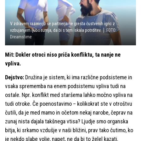
V zdravem razmerju se partnerja ne gresta čustvenih igric z
vzbujanjem ljubosumja, da bi s tem iskala potrditev.
FOTO:
Dreamstime
Mit: Dokler otroci niso priča konfliktu, ta nanje ne
vpliva.
Dejstvo:
Družina je sistem, ki ima različne podsisteme in
vsaka sprememba na enem podsistemu vpliva tudi na
ostale. Npr. konflikt med staršema lahko močno vpliva na
tudi otroke. Če poenostavimo – kolikokrat ste v otroštvu
čutili, da je med mamo in očetom nekaj narobe, čeprav na
zunaj nista dajala takšnega vtisa? Ljudje smo organska
bitja, ki srkamo vzdušje v naši bližini, prav tako čutimo, ko
je nekdo slabe volje, napet, ne da bi to želel kazati.