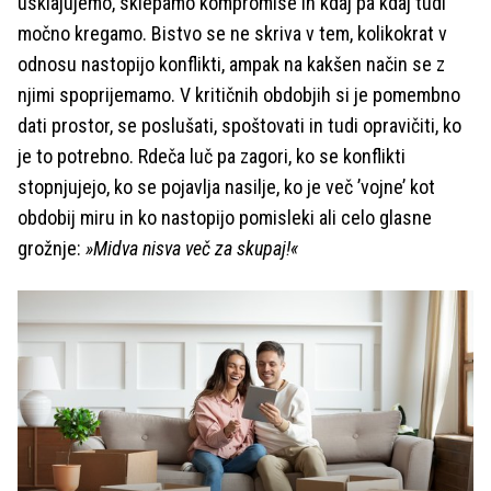
usklajujemo, sklepamo kompromise in kdaj pa kdaj tudi
močno kregamo. Bistvo se ne skriva v tem, kolikokrat v
odnosu nastopijo konflikti, ampak na kakšen način se z
njimi spoprijemamo. V kritičnih obdobjih si je pomembno
dati prostor, se poslušati, spoštovati in tudi opravičiti, ko
je to potrebno. Rdeča luč pa zagori, ko se konflikti
stopnjujejo, ko se pojavlja nasilje, ko je več ’vojne’ kot
obdobij miru in ko nastopijo pomisleki ali celo glasne
grožnje:
»Midva nisva več za skupaj!«