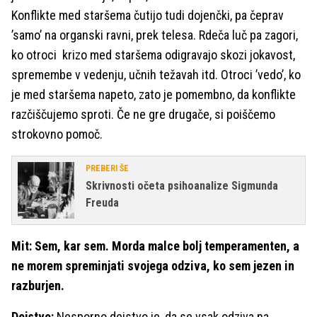
Konflikte med staršema čutijo tudi dojenčki, pa čeprav
’samo’ na organski ravni, prek telesa. Rdeča luč pa zagori,
ko otroci krizo med staršema odigravajo skozi jokavost,
spremembe v vedenju, učnih težavah itd. Otroci ’vedo’, ko
je med staršema napeto, zato je pomembno, da konflikte
razčiščujemo sproti. Če ne gre drugače, si poiščemo
strokovno pomoč.
PREBERI ŠE
Skrivnosti očeta psihoanalize Sigmunda
Freuda
Mit: Sem, kar sem. Morda malce bolj temperamenten, a
ne morem spreminjati svojega odziva, ko sem jezen in
razburjen.
Dejstvo:
Nesporno dejstvo je, da se vsak odziva na