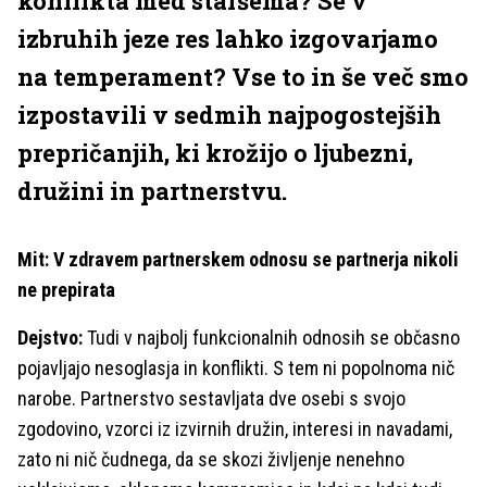
konflikta med staršema? Se v
izbruhih jeze res lahko izgovarjamo
na temperament? Vse to in še več smo
izpostavili v sedmih najpogostejših
prepričanjih, ki krožijo o ljubezni,
družini in partnerstvu.
Mit: V zdravem partnerskem odnosu se partnerja nikoli
ne prepirata
Dejstvo:
Tudi v najbolj funkcionalnih odnosih se občasno
pojavljajo nesoglasja in konflikti. S tem ni popolnoma nič
narobe. Partnerstvo sestavljata dve osebi s svojo
zgodovino, vzorci iz izvirnih družin, interesi in navadami,
zato ni nič čudnega, da se skozi življenje nenehno