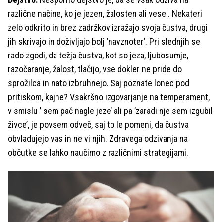
različne načine, ko je jezen, žalosten ali vesel. Nekateri
zelo odkrito in brez zadržkov izražajo svoja čustva, drugi
jih skrivajo in doživljajo bolj ’navznoter’. Pri slednjih se
rado zgodi, da težja čustva, kot so jeza, ljubosumje,
razočaranje, žalost, tlačijo, vse dokler ne pride do
sprožilca in nato izbruhnejo. Saj poznate lonec pod
pritiskom, kajne? Vsakršno izgovarjanje na temperament,
v smislu ’ sem pač nagle jeze’ ali pa ’zaradi nje sem izgubil
živce’, je povsem odveč, saj to le pomeni, da čustva
obvladujejo vas in ne vi njih. Zdravega odzivanja na
občutke se lahko naučimo z različnimi strategijami.