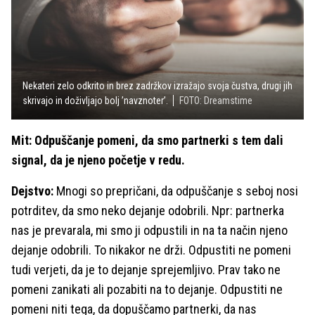
Nekateri zelo odkrito in brez zadržkov izražajo svoja čustva, drugi jih
skrivajo in doživljajo bolj ’navznoter’.
FOTO: Dreamstime
Mit: Odpuščanje pomeni, da smo partnerki s tem dali
signal, da je njeno početje v redu.
Dejstvo:
Mnogi so prepričani, da odpuščanje s seboj nosi
potrditev, da smo neko dejanje odobrili. Npr: partnerka
nas je prevarala, mi smo ji odpustili in na ta način njeno
dejanje odobrili. To nikakor ne drži. Odpustiti ne pomeni
tudi verjeti, da je to dejanje sprejemljivo. Prav tako ne
pomeni zanikati ali pozabiti na to dejanje. Odpustiti ne
pomeni niti tega, da dopuščamo partnerki, da nas