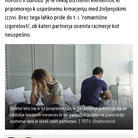
novosti v odnosu je le nekaj bistvenih elementov, ki
pripomorejo k uspešnemu krmarjenju med življenjskimi
izzivi. Brez tega lahko pride do t. i. ’romantične
izgorelosti’, ob kateri partnerja ocenita razmerje kot
neuspešno.
Sedmo leto naj bi bil povprečen čas, ki ga razmerje potrebuje, da se
obdobje ’medenih mesecev in let’ zaključi in pridejo na plano težje
čustvene rane in vrzeli obeh partnerjev.
FOTO: Shutterstock