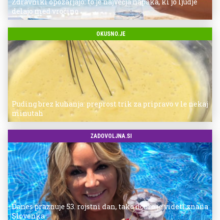
Zdravniki opozarjajo: to je največja napaka, ki jo ljudje
delajo med vročino
OKUSNO.JE
Puding brez kuhanja: preprost trik za pripravo v le nekaj
minutah
ZADOVOLJNA.SI
Danes praznuje 53. rojstni dan, tako dobro je videti znana
Slovenka