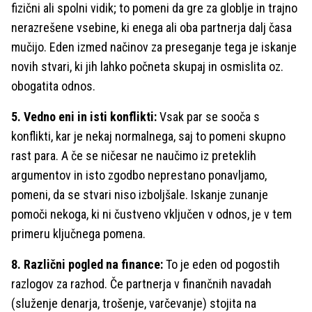
fizični ali spolni vidik; to pomeni da gre za globlje in trajno
nerazrešene vsebine, ki enega ali oba partnerja dalj časa
mučijo. Eden izmed načinov za preseganje tega je iskanje
novih stvari, ki jih lahko počneta skupaj in osmislita oz.
obogatita odnos.
5. Vedno eni in isti konflikti:
Vsak par se sooča s
konflikti, kar je nekaj normalnega, saj to pomeni skupno
rast para. A če se ničesar ne naučimo iz preteklih
argumentov in isto zgodbo neprestano ponavljamo,
pomeni, da se stvari niso izboljšale. Iskanje zunanje
pomoči nekoga, ki ni čustveno vključen v odnos, je v tem
primeru ključnega pomena.
8. Različni pogled na finance:
To je eden od pogostih
razlogov za razhod. Če partnerja v finančnih navadah
(služenje denarja, trošenje, varčevanje) stojita na