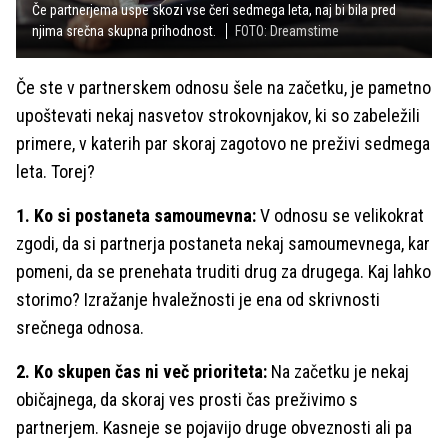
Če partnerjema uspe skozi vse čeri sedmega leta, naj bi bila pred
njima srečna skupna prihodnost.
FOTO: Dreamstime
Če ste v partnerskem odnosu šele na začetku, je pametno
upoštevati nekaj nasvetov strokovnjakov, ki so zabeležili
primere, v katerih par skoraj zagotovo ne preživi sedmega
leta. Torej?
1. Ko si postaneta samoumevna:
V odnosu se velikokrat
zgodi, da si partnerja postaneta nekaj samoumevnega, kar
pomeni, da se prenehata truditi drug za drugega. Kaj lahko
storimo? Izražanje hvaležnosti je ena od skrivnosti
srečnega odnosa.
2. Ko skupen čas ni več prioriteta:
Na začetku je nekaj
običajnega, da skoraj ves prosti čas preživimo s
partnerjem. Kasneje se pojavijo druge obveznosti ali pa