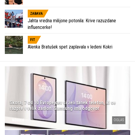
ZABAVA
Jahta vredna milijone potonila: Krive razuzdane
influencerke!
FIT
Alenka Bratušek spet zaplavala v ledeni Kokri
Skoraj 7 od 10 Evropejcev si želi tanek telefon, ki se
razpre v velik zaslon: Samsung ima odgovor
OGLAS
NOVICE