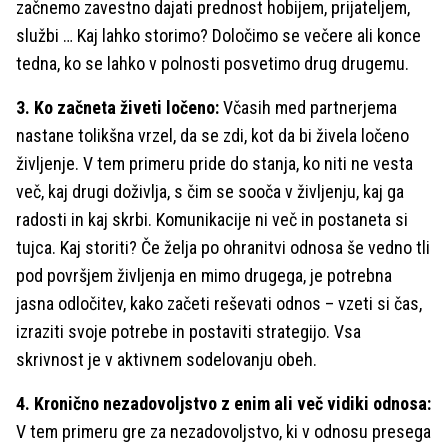
začnemo zavestno dajati prednost hobijem, prijateljem,
službi … Kaj lahko storimo? Določimo se večere ali konce
tedna, ko se lahko v polnosti posvetimo drug drugemu.
3. Ko začneta živeti ločeno:
Včasih med partnerjema
nastane tolikšna vrzel, da se zdi, kot da bi živela ločeno
življenje. V tem primeru pride do stanja, ko niti ne vesta
več, kaj drugi doživlja, s čim se sooča v življenju, kaj ga
radosti in kaj skrbi. Komunikacije ni več in postaneta si
tujca. Kaj storiti? Če želja po ohranitvi odnosa še vedno tli
pod površjem življenja en mimo drugega, je potrebna
jasna odločitev, kako začeti reševati odnos – vzeti si čas,
izraziti svoje potrebe in postaviti strategijo. Vsa
skrivnost je v aktivnem sodelovanju obeh.
4. Kronično nezadovoljstvo z enim ali več vidiki odnosa:
V tem primeru gre za nezadovoljstvo, ki v odnosu presega