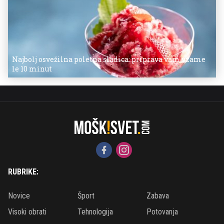
Najbolj osvežilna poletna sladica: priprava vam vzame
le 10 minut
RUBRIKE:
Novice
Šport
Zabava
Visoki obrati
Tehnologija
Potovanja