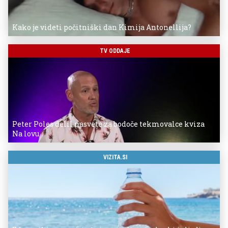
Kako je videti počitniški dan Kimija Antonellija?
TV ODDAJE
Peter Poles delil nasvete za bodoče tekmovalce kviza
Na lovu
VIZITA.SI