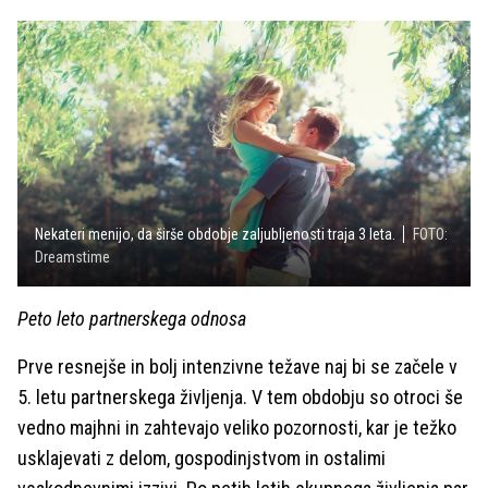
Nekateri menijo, da širše obdobje zaljubljenosti traja 3 leta.
FOTO:
Dreamstime
Peto leto partnerskega odnosa
Prve resnejše in bolj intenzivne težave naj bi se začele v
5. letu partnerskega življenja. V tem obdobju so otroci še
vedno majhni in zahtevajo veliko pozornosti, kar je težko
usklajevati z delom, gospodinjstvom in ostalimi