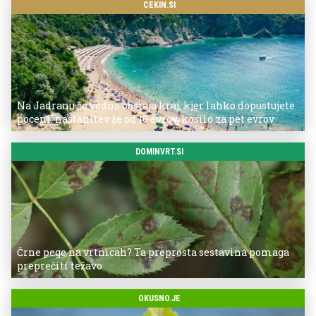
CEKIN.SI
Na Jadranu še vedno obstaja kraj, kjer lahko dopustujete
poceni: nastanitev že od 10 evrov, kosilo za pet evrov
DOMINVRT.SI
Črne pege na vrtnicah? Ta preprosta sestavina pomaga
preprečiti težavo
OKUSNO.JE