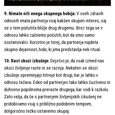
9. Nimate niti enega skupnega hobija:
V vseh zdravih
odnosih imata partnerja vsaj kakšen skupen interes, saj
se s tem počutita bližje drug drugemu. Brez tega se v
odnosu lahko začnemo počutiti, kot da smo samo
sostanovalci. Koristno je torej, da partnerja najdeta
skupno dejavnost, hobi, ki jima predstavlja nek ritual.
10. Rast skozi izkušnje:
Dejstvo je, da vsak izmed nas
skozi življenje raste in se razvija. Nekateri se skozi
izkušnje spreminjajo hitreje kot drugi, kar je lahko v
odnosu težava. Eden od partnerjev tako lahko čustveno in
duhovno popolnoma preraste drugega, kar vodi k razkolu.
Zato velja, da če s partnerjem življenjskih izkušenj ne
pridobivamo vsaj s približno podobnim tempom,
dolgoročno težko ostanemo skupaj.