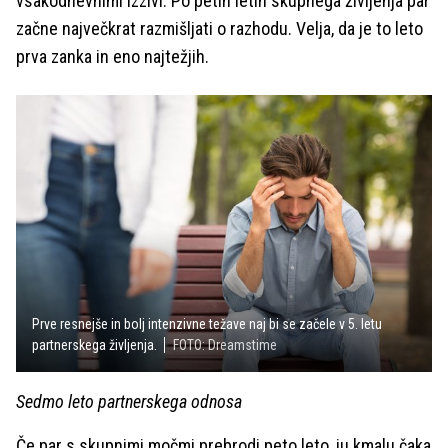
vsakodnevnimi izzivi. Po petih letih skupnega življenja par
začne največkrat razmišljati o razhodu. Velja, da je to leto
prva zanka in eno najtežjih.
Prve resnejše in bolj intenzivne težave naj bi se začele v 5. letu
partnerskega življenja.
FOTO: Dreamstime
Sedmo leto partnerskega odnosa
Če par s skupnimi močmi prebrodi peto leto, ju kmalu čaka