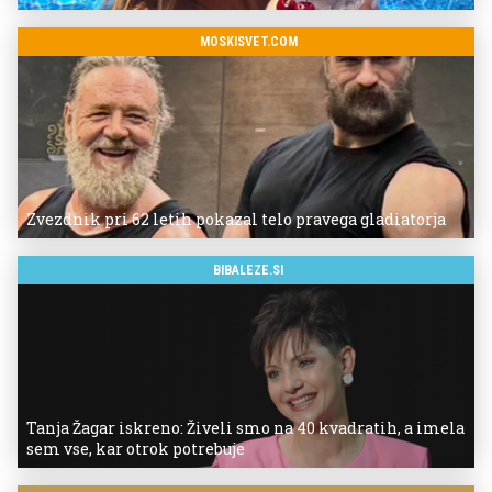
MOSKISVET.COM
Zvezdnik pri 62 letih pokazal telo pravega gladiatorja
BIBALEZE.SI
Tanja Žagar iskreno: Živeli smo na 40 kvadratih, a imela
sem vse, kar otrok potrebuje