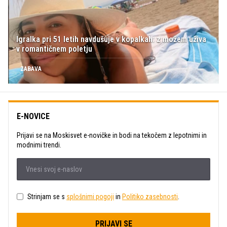
Igralka pri 51 letih navdušuje v kopalkah: z možem uživa
v romantičnem poletju
ZABAVA
E-NOVICE
Prijavi se na Moskisvet e-novičke in bodi na tekočem z lepotnimi in
modnimi trendi.
Strinjam se s
splošnimi pogoji
in
Politiko zasebnosti
.
PRIJAVI SE