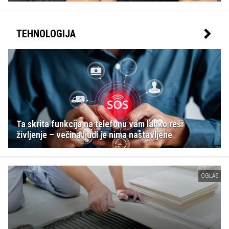
TEHNOLOGIJA
Ta skrita funkcija na telefonu vam lahko reši
življenje – večina ljudi je nima nastavljene
OGLAS