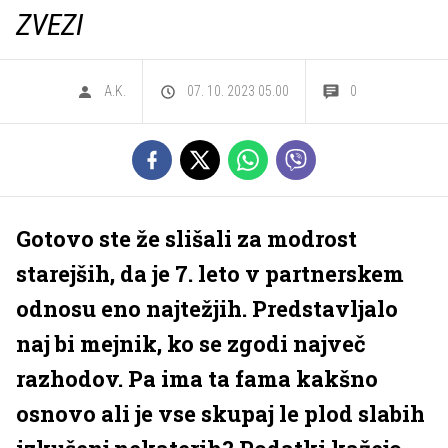
ZVEZI
A.K.
07. 10. 2023 05.00
0
Gotovo ste že slišali za modrost
starejših, da je 7. leto v partnerskem
odnosu eno najtežjih. Predstavljalo
naj bi mejnik, ko se zgodi največ
razhodov. Pa ima ta fama kakšno
osnovo ali je vse skupaj le plod slabih