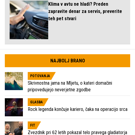
Klima v avtu ne hladi? Preden
zapravite denar za servis, preverite
teh pet stvari
NAJBOLJ BRANO
POTOVANJA
Skrivnostna jama na Mljetu, o kateri domačini
pripovedujejo neverjetne zgodbe
GLASBA
Rock legenda končuje kariero, čaka na operacijo srca
FIT
Zvezdnik pri 62 letih pokazal telo pravega gladiatorja