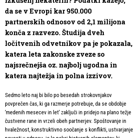
izkušenj nekaterih? Podatki kažejo,
da se v Evropi kar 950.000
partnerskih odnosov od 2,1 milijona
konča z razvezo. Študija dveh
ločitvenih odvetnikov pa je pokazala,
katera leta zakonske zveze so
najsrečnejša oz. najbolj ugodna in
katera najtežja in polna izzivov.
Sedmo leto naj bi bilo po besedah strokovnjakov
povprečen čas, ki ga razmerje potrebuje, da se obdobje
’medenih mesecev in let’ zaključi in pridejo na plano težje
čustvene rane in vrzeli obeh partnerjev. Spoštovanje in
hvaležnost, konstruktivno soočanje s konflikti, ustvarjanje