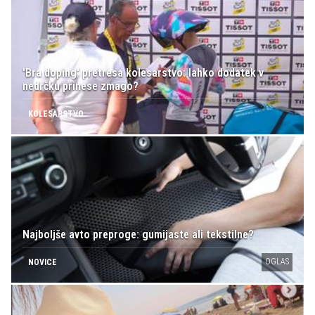
'Bra doping' pretresa kolesarstvo: lahko dodatek v
nedrčku prinese zmago?
KOLESARSTVO
Najboljše avto preproge: gumijaste ali tekstilne?
OGLAS
NOVICE