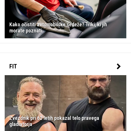
Kako očistiti avtomobilske sedeže? Triki, ki jih
morate poznati
FIT
Zvezdnik pri 62 letih pokazal telo pravega
gladiatorja