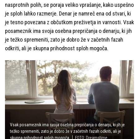
nasprotnih polih, se poraja veliko vprašanje, kako uspešno
je sploh lahko razmerje. Denar je namreč ena od stvari, ki
je tesno povezana z občutkom preživetja in varnosti. Vsak
posameznik ima svoja osebna prepričanja o denarju, ki jih
je težko spremeniti, zato je dobro že v začetnih fazah
odkriti, ali je skupna prihodnost sploh mogoča.
Vsak posameznik ima svoja osebna prepričanja o denarju, ki jih je
težko spremeniti, zato je dobro že v začetnih fazah odkriti, ali je
skupna prihodnost sploh mogoča.
FOTO: Dreamstime