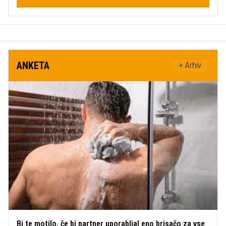
ANKETA
+ Arhiv
Bi te motilo, če bi partner uporabljal eno brisačo za vse