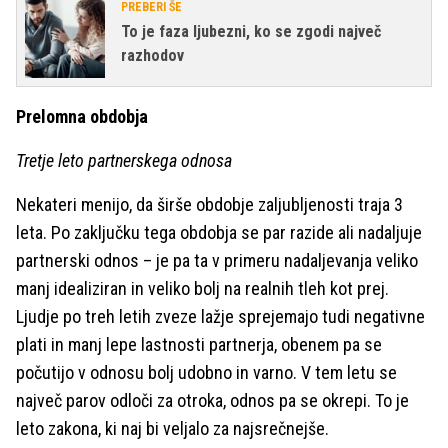
PREBERI ŠE
To je faza ljubezni, ko se zgodi največ
razhodov
Prelomna obdobja
Tretje leto partnerskega odnosa
Nekateri menijo, da širše obdobje zaljubljenosti traja 3
leta. Po zaključku tega obdobja se par razide ali nadaljuje
partnerski odnos – je pa ta v primeru nadaljevanja veliko
manj idealiziran in veliko bolj na realnih tleh kot prej.
Ljudje po treh letih zveze lažje sprejemajo tudi negativne
plati in manj lepe lastnosti partnerja, obenem pa se
počutijo v odnosu bolj udobno in varno. V tem letu se
največ parov odloči za otroka, odnos pa se okrepi. To je
leto zakona, ki naj bi veljalo za najsrečnejše.