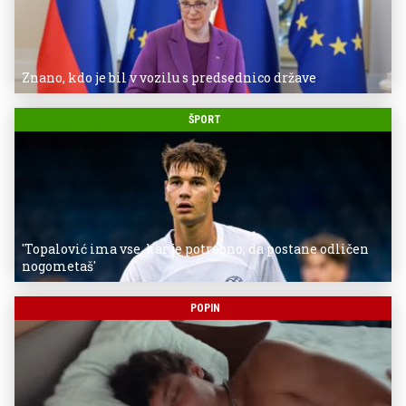
Znano, kdo je bil v vozilu s predsednico države
ŠPORT
'Topalović ima vse, kar je potrebno, da postane odličen
nogometaš'
POPIN