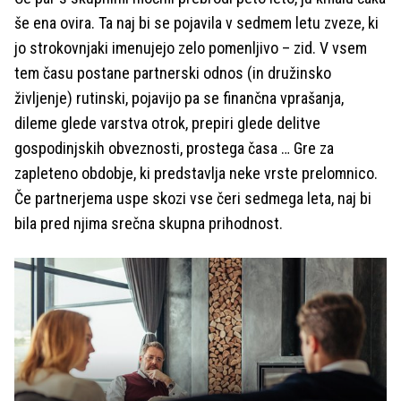
še ena ovira. Ta naj bi se pojavila v sedmem letu zveze, ki
jo strokovnjaki imenujejo zelo pomenljivo – zid. V vsem
tem času postane partnerski odnos (in družinsko
življenje) rutinski, pojavijo pa se finančna vprašanja,
dileme glede varstva otrok, prepiri glede delitve
gospodinjskih obveznosti, prostega časa … Gre za
zapleteno obdobje, ki predstavlja neke vrste prelomnico.
Če partnerjema uspe skozi vse čeri sedmega leta, naj bi
bila pred njima srečna skupna prihodnost.