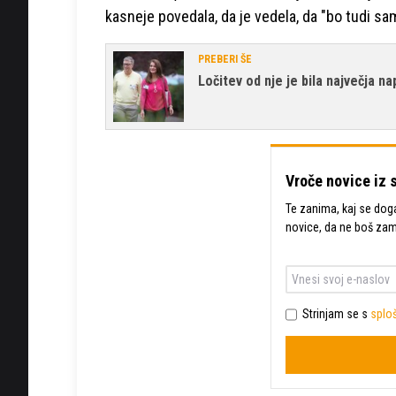
kasneje povedala, da je vedela, da "bo tudi sam
PREBERI ŠE
Ločitev od nje je bila največja nap
Vroče novice iz 
Te zanima, kaj se dogaj
novice, da ne boš za
Strinjam se s
sploš