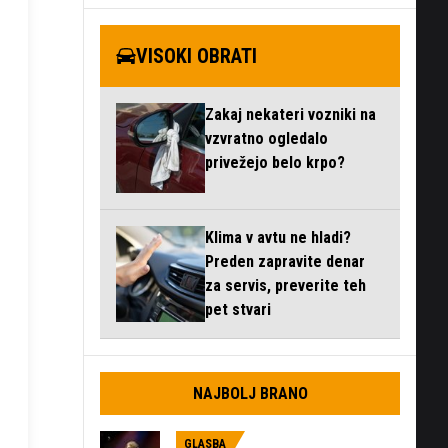
VISOKI OBRATI
Zakaj nekateri vozniki na
vzvratno ogledalo
privežejo belo krpo?
Klima v avtu ne hladi?
Preden zapravite denar
za servis, preverite teh
pet stvari
NAJBOLJ BRANO
GLASBA