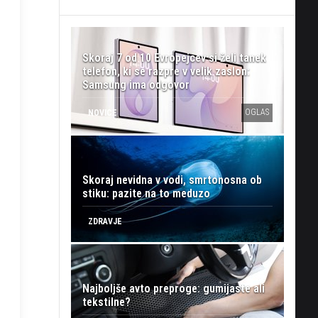
Skoraj 7 od 10 Evropejcev si želi tanek
telefon, ki se razpre v velik zaslon:
Samsung ima odgovor
OGLAS
NOVICE
Skoraj nevidna v vodi, smrtonosna ob
stiku: pazite na to meduzo
ZDRAVJE
Najboljše avto preproge: gumijaste ali
tekstilne?