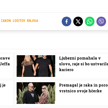
ZAKON
LOČITEV
KNJIGA
prave
Ljubezni pomahala v
Jeffa
slovo, raje si bo ustvaril
kariero
j je
Premagal je raka in poro
vrstnico svoje hčerke