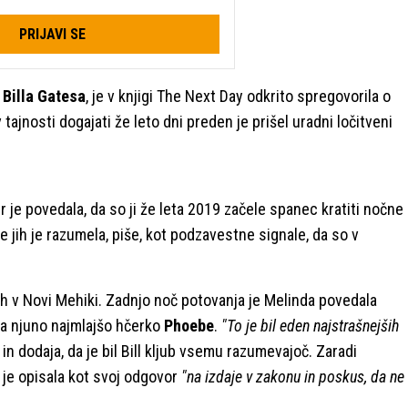
PRIJAVI SE
a
Billa Gatesa
, je v knjigi The Next Day odkrito spregovorila o
v tajnosti dogajati že leto dni preden je prišel uradni ločitveni
er je povedala, da so ji že leta 2019 začele spanec kratiti nočne
je jih je razumela, piše, kot podzavestne signale, da so v
cah v Novi Mehiki. Zadnjo noč potovanja je Melinda povedala
zela njuno najmlajšo hčerko
Phoebe
.
"To je bil eden najstrašnejših
n dodaja, da je bil Bill kljub vsemu razumevajoč. Zaradi
ih je opisala kot svoj odgovor
"na izdaje v zakonu in poskus, da ne