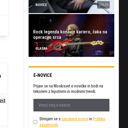
OGLAS
NOVICE
Rock legenda končuje kariero, čaka na
operacijo srca
GLASBA
E-NOVICE
a
Prijavi se na Moskisvet e-novičke in bodi na
tekočem z lepotnimi in modnimi trendi.
čil
Strinjam se s
splošnimi pogoji
in
Politiko
zasebnosti
.