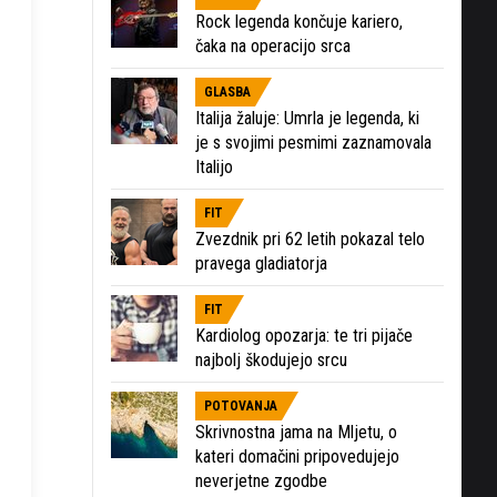
Rock legenda končuje kariero,
čaka na operacijo srca
GLASBA
Italija žaluje: Umrla je legenda, ki
je s svojimi pesmimi zaznamovala
Italijo
FIT
Zvezdnik pri 62 letih pokazal telo
pravega gladiatorja
FIT
Kardiolog opozarja: te tri pijače
najbolj škodujejo srcu
POTOVANJA
Skrivnostna jama na Mljetu, o
kateri domačini pripovedujejo
neverjetne zgodbe