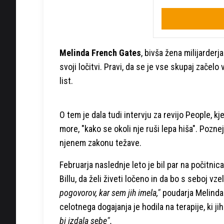
Melinda French Gates
, bivša žena milijarderj
svoji ločitvi. Pravi, da se je vse skupaj začelo 
list.
O tem je dala tudi intervju za revijo People, kj
more, "kako se okoli nje ruši lepa hiša". Pozne
njenem zakonu težave.
Februarja naslednje leto je bil par na počitni
Billu, da želi živeti ločeno in da bo s seboj v
pogovorov, kar sem jih imela,"
poudarja Melinda i
celotnega dogajanja je hodila na terapije, ki j
bi izdala sebe".