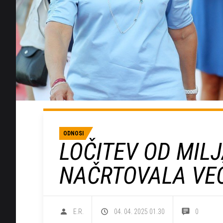
ODNOSI
LOČITEV OD MIL
NAČRTOVALA VEČ
E.R.
04. 04. 2025 01.30
0