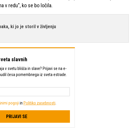
a v redu", ko se bo ločila.
aka, ki jo je storil v življenju
sveta slavnih
a v svetu blišča in slave? Prijavi se na e-
mudil česa pomembnega iz sveta estrade.
nimi pogoji
in
Politiko zasebnosti
.
PRIJAVI SE