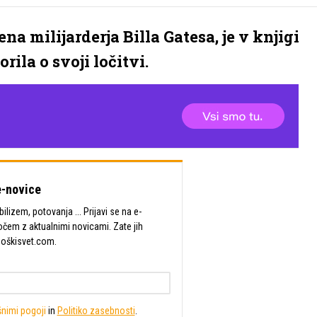
a milijarderja Billa Gatesa, je v knjigi
ila o svoji ločitvi.
-novice
lizem, potovanja ... Prijavi se na e-
očem z aktualnimi novicami. Zate jih
Moškisvet.com.
nimi pogoji
in
Politiko zasebnosti
.