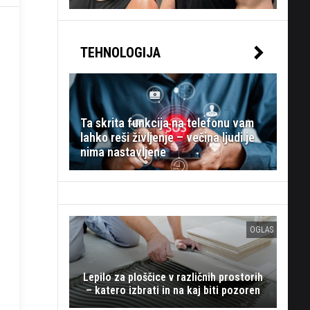
TEHNOLOGIJA
Ta skrita funkcija na telefonu vam
lahko reši življenje – večina ljudi je
nima nastavljene
OGLAS
Lepilo za ploščice v različnih prostorih
– katero izbrati in na kaj biti pozoren