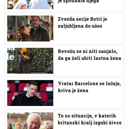
je spoznala njega
Zvezda serije Botri je
zaljubljena do ušes
Revežu se ni niti sanjalo,
da ga želi ubiti lastna žena
Vratar Barcelone se ločuje,
kriva je žena
To so situacije, v katerih
britanski kralj izgubi živce