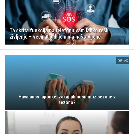
Ta skrita funkcija na telefonu vam lahko reši
življenje – večina ljudi je nima nastavljene
OGLAS
Havaianas japonke: zakaj jih nosimo iz sezone v
sezono?