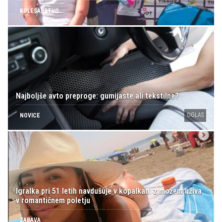
KOLESARSTVO
Najboljše avto preproge: gumijaste ali tekstilne?
OGLAS
NOVICE
Igralka pri 51 letih navdušuje v kopalkah: z možem uživa
v romantičnem poletju
ZABAVA