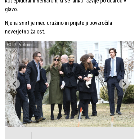
kot epiduralni hematom, ki se lahko razvije po udarcu v
glavo.
Njena smrt je med družino in prijatelji povzročila
neverjetno žalost.
FOTO: Profimedia