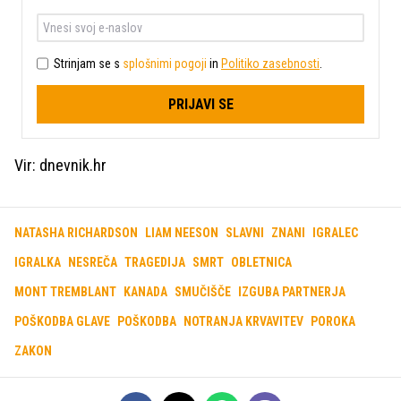
Strinjam se s
splošnimi pogoji
in
Politiko zasebnosti
.
PRIJAVI SE
Vir: dnevnik.hr
NATASHA RICHARDSON
LIAM NEESON
SLAVNI
ZNANI
IGRALEC
IGRALKA
NESREČA
TRAGEDIJA
SMRT
OBLETNICA
MONT TREMBLANT
KANADA
SMUČIŠČE
IZGUBA PARTNERJA
POŠKODBA GLAVE
POŠKODBA
NOTRANJA KRVAVITEV
POROKA
ZAKON