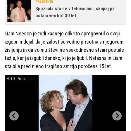
PREBERI ŠE
Spoznala sta se v telovadnici, skupaj pa
ostala več kot 30 let
Liam Neeson je tudi kasneje odkrito spregovoril o svoji
izgubi in dejal, da je žalost še vedno prisotna v njegovem
življenju in da so mu številne vsakodnevne stvari postale
težje, ker je izgubil žensko, ki jo je ljubil. Natasha in Liam
sta bila pred njeno tragično smrtjo poročena 15 let.
FOTO: Profimedia