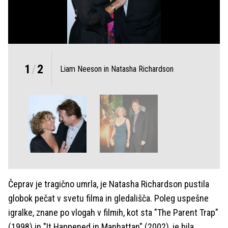
1
/
2
Liam Neeson in Natasha Richardson
Čeprav je tragično umrla, je Natasha Richardson pustila
globok pečat v svetu filma in gledališča. Poleg uspešne
igralke, znane po vlogah v filmih, kot sta "The Parent Trap"
(1998) in "It Happened in Manhattan" (2002), je bila