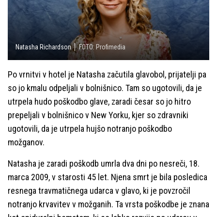
Natasha Richardson
FOTO: Profimedia
Po vrnitvi v hotel je Natasha začutila glavobol, prijatelji pa
so jo kmalu odpeljali v bolnišnico. Tam so ugotovili, da je
utrpela hudo poškodbo glave, zaradi česar so jo hitro
prepeljali v bolnišnico v New Yorku, kjer so zdravniki
ugotovili, da je utrpela hujšo notranjo poškodbo
možganov.
Natasha je zaradi poškodb umrla dva dni po nesreči, 18.
marca 2009, v starosti 45 let. Njena smrt je bila posledica
resnega travmatičnega udarca v glavo, ki je povzročil
notranjo krvavitev v možganih. Ta vrsta poškodbe je znana