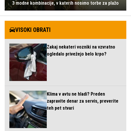
3 modne kombinacije, v katerih nosimo torbe za plažo
VISOKI OBRATI
Zakaj nekateri vozniki na vzvratno
ogledalo privežejo belo krpo?
Klima v avtu ne hladi? Preden
zapravite denar za servis, preverite
teh pet stvari