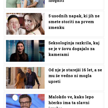
izogniti
5 usodnih napak, ki jih ne
smete storiti na prvem
zmenku
Seksologinja razkrila, kaj
se je v šovu dogajalo za
kamerami
Od nje je starejši 16 let, a se
mu še vedno ni mogla
upreti
Malokdo ve, kako lepo
hčerko ima ta slavni