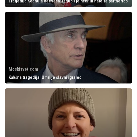
Tragedija Keanuja Reevesa: izgubil je hčer in nato še partnerico
Moskisvet.com
Kakšna tragedija! Umrl je slavni igralec