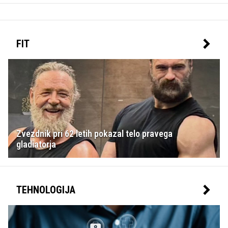
FIT
Zvezdnik pri 62 letih pokazal telo pravega
gladiatorja
TEHNOLOGIJA