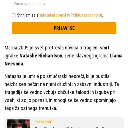
Strinjam se s
splošnimi pogoji
in
Politiko zasebnosti
.
PRIJAVI SE
Marca 2009 je svet pretresla novica o tragični smrti
igralke
Natashe Richardson
, žene slavnega igralca
Liama
Neesona
.
Natasha je umrla po smučarski nesreči, ki je pustila
neizbrisen pečat na njeni družini in zabavni industriji. Ta
tragedija še vedno vzbuja občutke žalosti in izgube pri
vseh, ki so jo poznali, in mnogi se še vedno spominjajo
tega žalostnega trenutka.
PREBERI ŠE