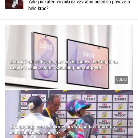
Zakaj nekateri vozniki na vzvratno ogledalo privežejo
belo krpo?
Skoraj 7 od 10 Evropejcev si želi tanek telefon, ki se
razpre v velik zaslon: Samsung ima odgovor
OGLAS
NOVICE
'Bra doping' pretresa kolesarstvo: lahko dodatek v
nedrčku prinese zmago?