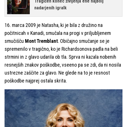
Tragičen konec življenja ene najbolj
nadarjenih igralk
16. marca 2009 je Natasha, ki je bila z družino na
počitnicah v Kanadi, smučala na progi v priljubljenem
smučišču
Mont Tremblant
. Običajno smučanje se je
spremenilo v tragično, ko je Richardsonova padla na beli
strmini in z glavo udarila ob tla. Sprva ni kazala nobenih
resnejših znakov poškodbe, vseeno pa se zdi, da ni nosila
ustrezne zaščite za glavo. Ne glede na to je resnost
poškodbe najprej ostala skrita.