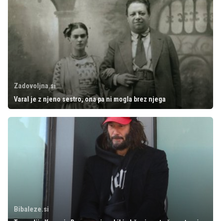
Zadovoljna.si
Varal je z njeno sestro, ona pa ni mogla brez njega
Bibaleze.si