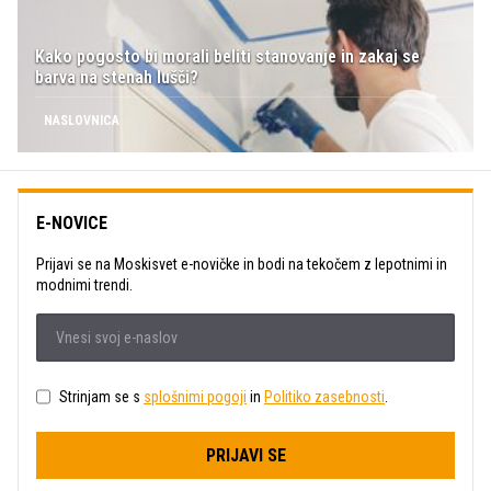
Kako pogosto bi morali beliti stanovanje in zakaj se
barva na stenah lušči?
NASLOVNICA
E-NOVICE
Prijavi se na Moskisvet e-novičke in bodi na tekočem z lepotnimi in
modnimi trendi.
Strinjam se s
splošnimi pogoji
in
Politiko zasebnosti
.
PRIJAVI SE