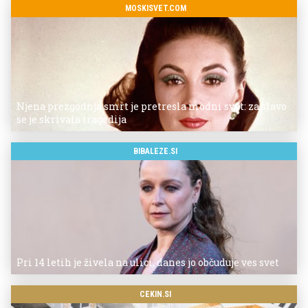
MOSKISVET.COM
Njena prezgodnja smrt je pretresla modni svet: za slavo
se je skrivala tragedija
BIBALEZE.SI
Pri 14 letih je živela na ulici, danes jo občuduje ves svet
CEKIN.SI