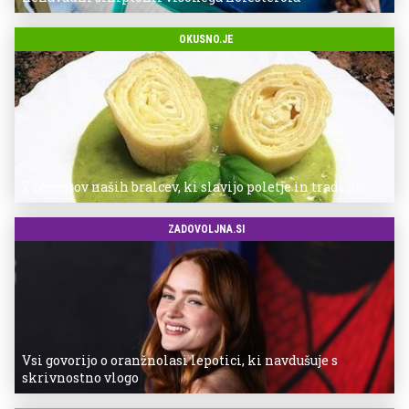
OKUSNO.JE
7 receptov naših bralcev, ki slavijo poletje in tradicijo
ZADOVOLJNA.SI
Vsi govorijo o oranžnolasi lepotici, ki navdušuje s
skrivnostno vlogo