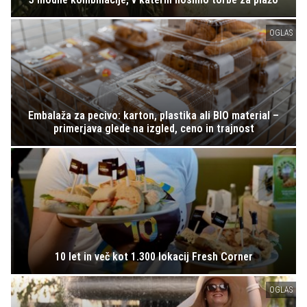
OGLAS
Embalaža za pecivo: karton, plastika ali BIO material –
primerjava glede na izgled, ceno in trajnost
10 let in več kot 1.300 lokacij Fresh Corner
OGLAS