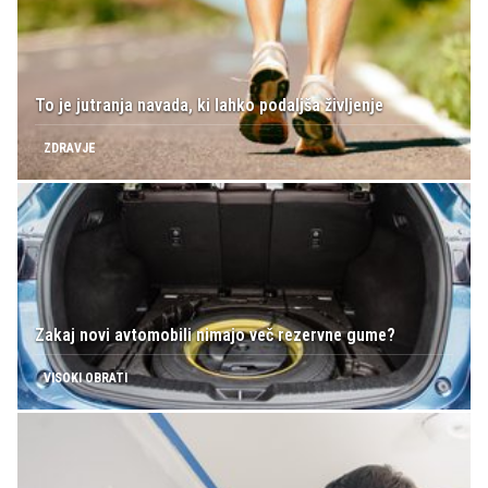
To je jutranja navada, ki lahko podaljša življenje
ZDRAVJE
Zakaj novi avtomobili nimajo več rezervne gume?
VISOKI OBRATI