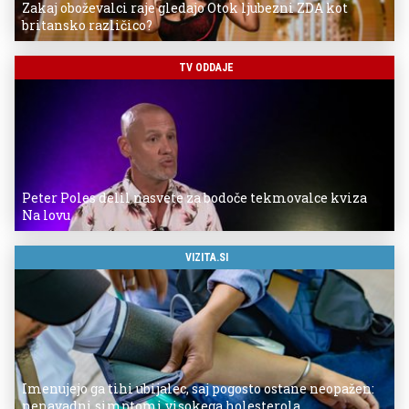
Zakaj oboževalci raje gledajo Otok ljubezni ZDA kot
britansko različico?
TV ODDAJE
Peter Poles delil nasvete za bodoče tekmovalce kviza
Na lovu
VIZITA.SI
Imenujejo ga tihi ubijalec, saj pogosto ostane neopažen:
nenavadni simptomi visokega holesterola