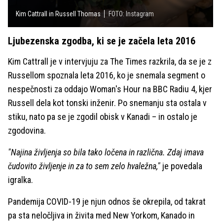
Kim Cattrall in Russell Thomas
FOTO: Instagram
Ljubezenska zgodba, ki se je začela leta 2016
Kim Cattrall je v intervjuju za The Times razkrila, da se je z
Russellom spoznala leta 2016, ko je snemala segment o
nespečnosti za oddajo Woman's Hour na BBC Radiu 4, kjer
Russell dela kot tonski inženir. Po snemanju sta ostala v
stiku, nato pa se je zgodil obisk v Kanadi – in ostalo je
zgodovina.
"Najina življenja so bila tako ločena in različna. Zdaj imava
čudovito življenje in za to sem zelo hvaležna,"
je povedala
igralka.
Pandemija COVID-19 je njun odnos še okrepila, od takrat
pa sta neločljiva in živita med New Yorkom, Kanado in