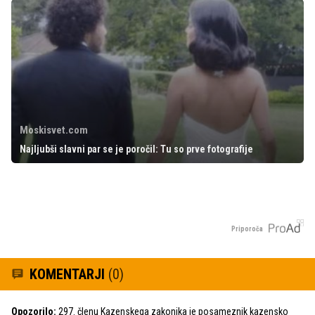
Moskisvet.com
Najljubši slavni par se je poročil: Tu so prve fotografije
Priporoča
KOMENTARJI
(0)
Opozorilo:
297. členu Kazenskega zakonika je posameznik kazensko