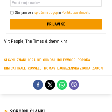
Strinjam se s
splošnimi pogoji
in
Politiko zasebnosti
.
PRIJAVI SE
Vir: People, The Times & dnevnik.hr
SLAVNI
ZNANI
IGRALKE
ODNOSI
HOLLYWOOD
POROKA
KIM CATTRALL
RUSSELL THOMAS
LJUBEZENSKA ZGODA
ZAKON
SORODNI ČLANKI