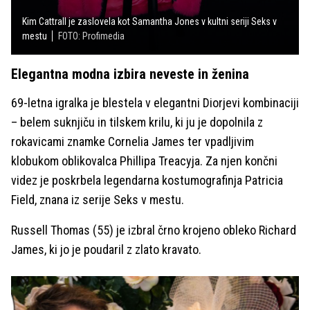
Kim Cattrall je zaslovela kot Samantha Jones v kultni seriji Seks v
mestu
FOTO: Profimedia
Elegantna modna izbira neveste in ženina
69-letna igralka je blestela v elegantni Diorjevi kombinaciji
– belem suknjiču in tilskem krilu, ki ju je dopolnila z
rokavicami znamke Cornelia James ter vpadljivim
klobukom oblikovalca Phillipa Treacyja. Za njen končni
videz je poskrbela legendarna kostumografinja Patricia
Field, znana iz serije Seks v mestu.
Russell Thomas (55) je izbral črno krojeno obleko Richard
James, ki jo je poudaril z zlato kravato.