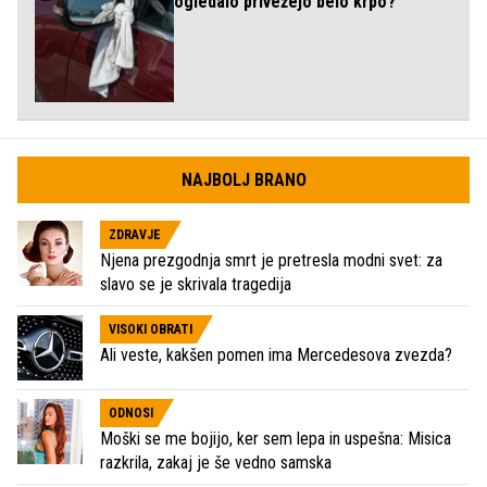
ogledalo privežejo belo krpo?
NAJBOLJ BRANO
ZDRAVJE
Njena prezgodnja smrt je pretresla modni svet: za
slavo se je skrivala tragedija
VISOKI OBRATI
Ali veste, kakšen pomen ima Mercedesova zvezda?
ODNOSI
Moški se me bojijo, ker sem lepa in uspešna: Misica
razkrila, zakaj je še vedno samska