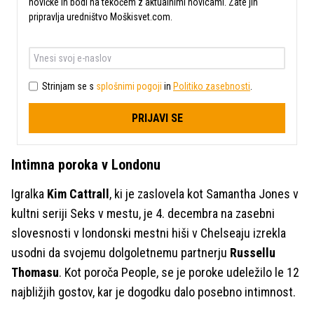
novičke in bodi na tekočem z aktualnimi novicami. Zate jih
pripravlja uredništvo Moškisvet.com.
Strinjam se s
splošnimi pogoji
in
Politiko zasebnosti
.
PRIJAVI SE
Intimna poroka v Londonu
Igralka
Kim Cattrall
, ki je zaslovela kot Samantha Jones v
kultni seriji Seks v mestu, je 4. decembra na zasebni
slovesnosti v londonski mestni hiši v Chelseaju izrekla
usodni da svojemu dolgoletnemu partnerju
Russellu
Thomasu
. Kot poroča People, se je poroke udeležilo le 12
najbližjih gostov, kar je dogodku dalo posebno intimnost.