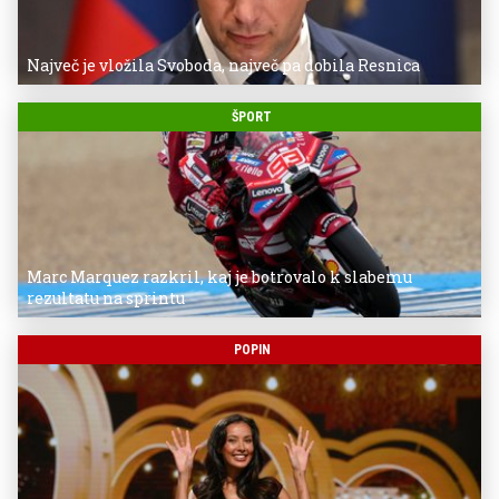
Največ je vložila Svoboda, največ pa dobila Resnica
ŠPORT
Marc Marquez razkril, kaj je botrovalo k slabemu
rezultatu na sprintu
POPIN