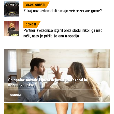
VISOKI OBRATI
Zakaj novi avtomobili nimajo več rezervne gume?
ODNOSI
Partner zvezdnice izginil brez sledu: nikoli ga niso
našli, nato je prišla še ena tragedija
So spalne navade ključni dejavnik za razhod in
nezadovoljstvo?
ODNOSI