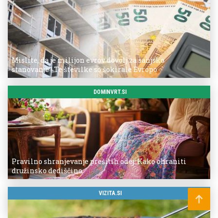
Mislite, da je milijon evrov dovolj za sanjsko
stanovanje? Te številke so šokirale Evropo
DOMINVRT.SI
Pravilno shranjevanje prešitih odej: Kako ohraniti
družinsko dediščino
VIZITA.SI