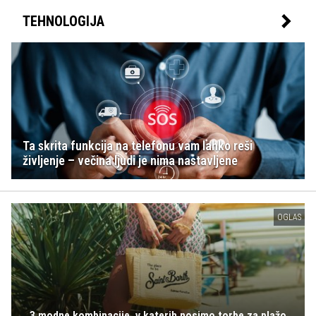
TEHNOLOGIJA
Ta skrita funkcija na telefonu vam lahko reši
življenje – večina ljudi je nima nastavljene
OGLAS
3 modne kombinacije, v katerih nosimo torbe za plažo