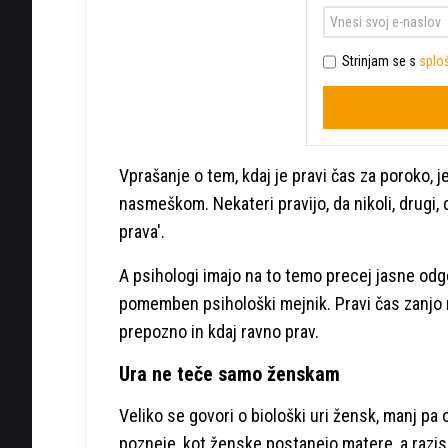
Strinjam se s
sploš
Vprašanje o tem, kdaj je pravi čas za poroko, j
nasmeškom. Nekateri pravijo, da nikoli, drugi, da
prava'.
A psihologi imajo na to temo precej jasne od
pomemben psihološki mejnik. Pravi čas zanjo ni
prepozno in kdaj ravno prav.
Ura ne teče samo ženskam
Veliko se govori o biološki uri žensk, manj pa 
pozneje, kot ženske postanejo matere, a razis