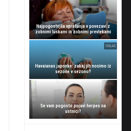
Najpogostejša vprašanja v povezavi z
zobnimi luskami in zobnimi prevlekami
OGLAS
Havaianas japonke: zakaj jih nosimo iz
sezone v sezono?
Se vam pogosto pojavi herpes na
ustnici?