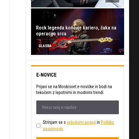
Rock legenda končuje kariero, čaka na
operacijo srca
GLASBA
E-NOVICE
Prijavi se na Moskisvet e-novičke in bodi na
tekočem z lepotnimi in modnimi trendi.
Strinjam se s
splošnimi pogoji
in
Politiko
zasebnosti
.