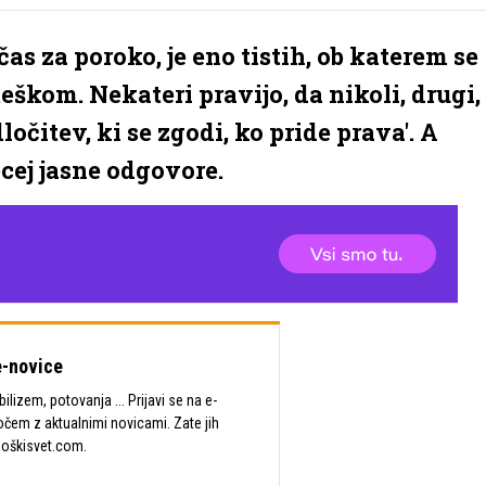
čas za poroko, je eno tistih, ob katerem se
škom. Nekateri pravijo, da nikoli, drugi,
odločitev, ki se zgodi, ko pride prava'. A
cej jasne odgovore.
-novice
lizem, potovanja ... Prijavi se na e-
očem z aktualnimi novicami. Zate jih
Moškisvet.com.