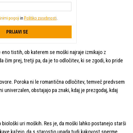
nimi pogoji
in
Politiko zasebnosti
.
PRIJAVI SE
e eno tistih, ob katerem se moški najraje izmikajo z
 čim prej, tretji pa, da je to odločitev, ki se zgodi, ko pride
govore. Poroka ni le romantična odločitev, temveč predvsem
 univerzalen, obstajajo pa znaki, kdaj je prezgodaj, kdaj
o biološki uri moških. Res je, da moški lahko postanejo starši
kave kažejo, da s starostjo upada tudi kakovost sperme,