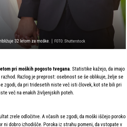
ribližuje 32 letom za moške.
FOTO: Shutterstock
letom pri moških pogosto tvegana
. Statistike kažejo, da imajo
a razhod. Razlog je preprost: osebnost se še oblikuje, želje se
zgodi, da pri tridesetih niste več isti človek, kot ste bili pri
iste več na enakih življenjskih poteh.
ultat zrele odločitve. A včasih se zgodi, da moški iščejo poroko
or ni dobro izhodišče. Poroka iz strahu pomeni, da vstopate v