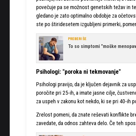
povečuje pa se možnost genetskih težav in tež
gledano je zato optimalno obdobje za očetovst
ste po štiridesetem izgubljeni primerki, pomeni
PREBERI ŠE
To so simptomi "moške menopa
Psihologi: "poroka ni tekmovanje"
Psihologi pravijo, da je ključen dejavnik za us
poročite pri 25-ih, a imate jasne cilje, čustve
za uspeh v zakonu kot nekdo, ki se pri 40-ih po
Zrelost pomeni, da znate reševati konflikte br
zavedate, da odnos zahteva delo. Če teh spos