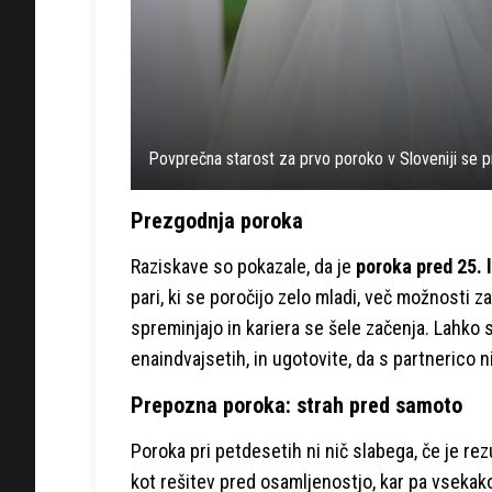
Povprečna starost za prvo poroko v Sloveniji se p
Prezgodnja poroka
Raziskave so pokazale, da je
poroka pred 25. 
pari, ki se poročijo zelo mladi, več možnosti z
spreminjajo in kariera se šele začenja. Lahko se 
enaindvajsetih, in ugotovite, da s partnerico n
Prepozna poroka: strah pred samoto
Poroka pri petdesetih ni nič slabega, če je rez
kot rešitev pred osamljenostjo, kar pa vsekak