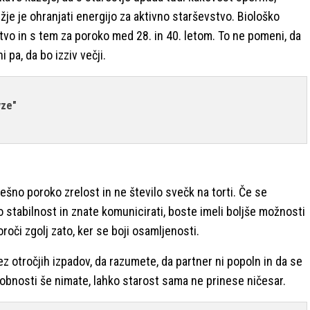
je je ohranjati energijo za aktivno starševstvo. Biološko
vo in s tem za poroko med 28. in 40. letom. To ne pomeni, da
 pa, da bo izziv večji.
vze"
pešno poroko zrelost in ne število svečk na torti. Če se
no stabilnost in znate komunicirati, boste imeli boljše možnosti
roči zgolj zato, ker se boji osamljenosti.
ez otročjih izpadov, da razumete, da partner ni popoln in da se
obnosti še nimate, lahko starost sama ne prinese ničesar.