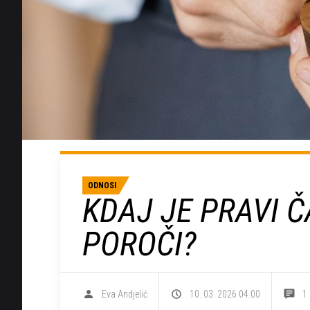
ODNOSI
KDAJ JE PRAVI Č
POROČI?
Eva Andjelić
10. 03. 2026 04.00
1