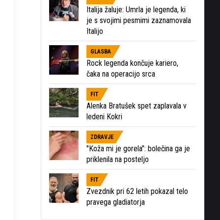
Italija žaluje: Umrla je legenda, ki
je s svojimi pesmimi zaznamovala
Italijo
GLASBA
Rock legenda končuje kariero,
čaka na operacijo srca
FIT
Alenka Bratušek spet zaplavala v
ledeni Kokri
ZDRAVJE
"Koža mi je gorela": bolečina ga je
priklenila na posteljo
FIT
Zvezdnik pri 62 letih pokazal telo
pravega gladiatorja