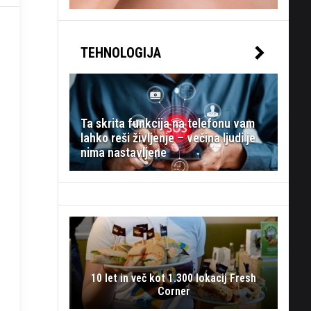
TEHNOLOGIJA
Ta skrita funkcija na telefonu vam
lahko reši življenje – večina ljudi je
nima nastavljene
10 let in več kot 1.300 lokacij Fresh
Corner