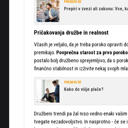
PREBERI ŠE
Prepiri v zvezi ali zakonu: Vse, 
Pričakovanja družbe in realnost
Včasih je veljalo, da je treba poroko opraviti 
premikajo.
Povprečna starost za prvo poroko 
postalo bolj družbeno sprejemljivo, da s poroko 
finančno stabilnost in izživite nekaj svojih mla
PREBERI ŠE
Kako do višje plače?
Družbeni trendi pa žal niso vedno enaki vašim
tvegate nezadovoljstvo. In nasprotno - če se 