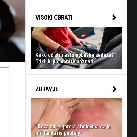
VISOKI OBRATI
Kako očistiti avtomobilske sedeže?
Triki, ki jih morate poznati
ZDRAVJE
"Koža mi je gorela": bolečina ga je
priklenila na posteljo