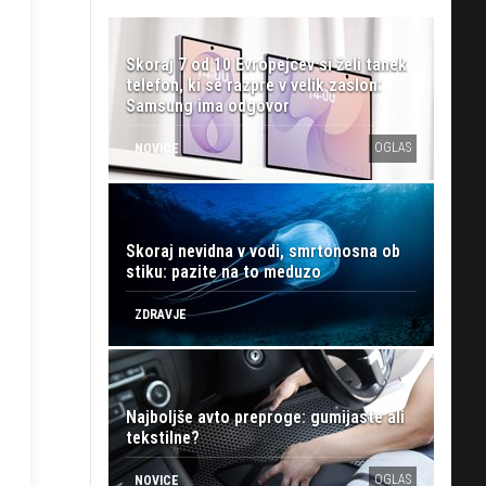
Skoraj 7 od 10 Evropejcev si želi tanek
telefon, ki se razpre v velik zaslon:
Samsung ima odgovor
OGLAS
NOVICE
Skoraj nevidna v vodi, smrtonosna ob
stiku: pazite na to meduzo
ZDRAVJE
Najboljše avto preproge: gumijaste ali
tekstilne?
OGLAS
NOVICE