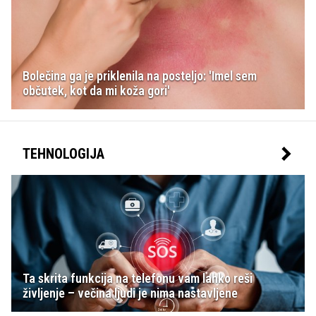
Bolečina ga je priklenila na posteljo: 'Imel sem
občutek, kot da mi koža gori'
TEHNOLOGIJA
Ta skrita funkcija na telefonu vam lahko reši
življenje – večina ljudi je nima nastavljene