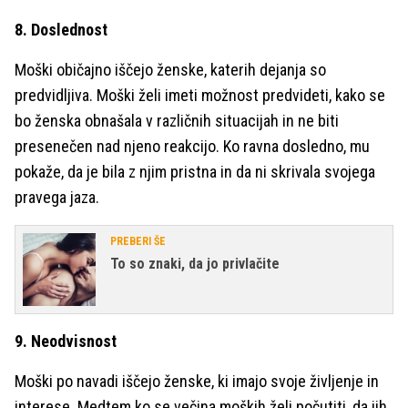
8. Doslednost
Moški običajno iščejo ženske, katerih dejanja so
predvidljiva. Moški želi imeti možnost predvideti, kako se
bo ženska obnašala v različnih situacijah in ne biti
presenečen nad njeno reakcijo. Ko ravna dosledno, mu
pokaže, da je bila z njim pristna in da ni skrivala svojega
pravega jaza.
PREBERI ŠE
To so znaki, da jo privlačite
9. Neodvisnost
Moški po navadi iščejo ženske, ki imajo svoje življenje in
interese. Medtem ko se večina moških želi počutiti, da jih