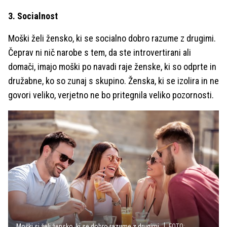
3. Socialnost
Moški želi žensko, ki se socialno dobro razume z drugimi.
Čeprav ni nič narobe s tem, da ste introvertirani ali
domači, imajo moški po navadi raje ženske, ki so odprte in
družabne, ko so zunaj s skupino. Ženska, ki se izolira in ne
govori veliko, verjetno ne bo pritegnila veliko pozornosti.
Moški si želi žensko, ki se dobro razume z drugimi.
FOTO: