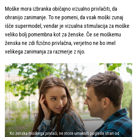
Moške mora izbranka običajno vizualno privlačiti, da
ohranijo zanimanje. To ne pomeni, da vsak moški zunaj
išče supermodel, vendar je vizualna stimulacija za moške
veliko bolj pomembna kot za ženske. Če se moškemu
ženska ne zdi fizično privlačna, verjetno ne bo imel
velikega zanimanja za razmerje z njo.
Ko ženska moškega privlači, ne more umakniti pogleda stran od