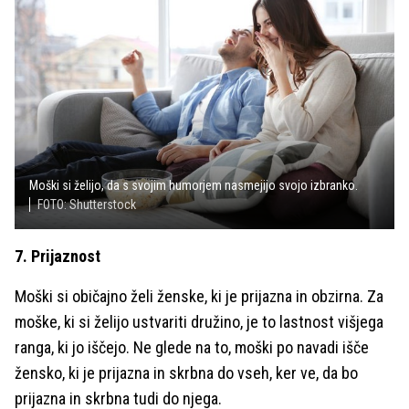
Moški si želijo, da s svojim humorjem nasmejijo svojo izbranko.
FOTO: Shutterstock
7. Prijaznost
Moški si običajno želi ženske, ki je prijazna in obzirna. Za
moške, ki si želijo ustvariti družino, je to lastnost višjega
ranga, ki jo iščejo. Ne glede na to, moški po navadi išče
žensko, ki je prijazna in skrbna do vseh, ker ve, da bo
prijazna in skrbna tudi do njega.