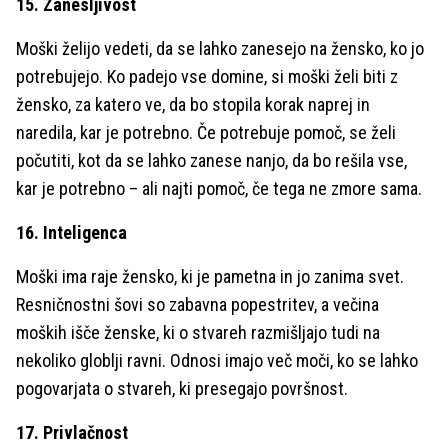
15. Zanesljivost
Moški želijo vedeti, da se lahko zanesejo na žensko, ko jo
potrebujejo. Ko padejo vse domine, si moški želi biti z
žensko, za katero ve, da bo stopila korak naprej in
naredila, kar je potrebno. Če potrebuje pomoč, se želi
počutiti, kot da se lahko zanese nanjo, da bo rešila vse,
kar je potrebno – ali najti pomoč, če tega ne zmore sama.
16. Inteligenca
Moški ima raje žensko, ki je pametna in jo zanima svet.
Resničnostni šovi so zabavna popestritev, a večina
moških išče ženske, ki o stvareh razmišljajo tudi na
nekoliko globlji ravni. Odnosi imajo več moči, ko se lahko
pogovarjata o stvareh, ki presegajo površnost.
17. Privlačnost