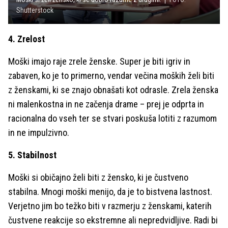
Shutterstock
4. Zrelost
Moški imajo raje zrele ženske. Super je biti igriv in
zabaven, ko je to primerno, vendar večina moških želi biti
z ženskami, ki se znajo obnašati kot odrasle. Zrela ženska
ni malenkostna in ne začenja drame – prej je odprta in
racionalna do vseh ter se stvari poskuša lotiti z razumom
in ne impulzivno.
5. Stabilnost
Moški si običajno želi biti z žensko, ki je čustveno
stabilna. Mnogi moški menijo, da je to bistvena lastnost.
Verjetno jim bo težko biti v razmerju z ženskami, katerih
čustvene reakcije so ekstremne ali nepredvidljive. Radi bi