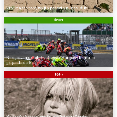
Vročina se vrača, večjih padavin ni na vidiku
ŠPORT
Na ogrevanju najhitrejši Alex Marquez, komu bo
pripadla dirka?
POPIN
Na dražbo brezrokavni plašč Brigitte Bardot