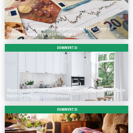
Evropsko presenečenje: te države rastejo hitreje od
Nemčije, nekatere celo večkrat hitreje
DOMINVRT.SI
Razmišljate o novi kuhinji? Oblikovalci opozarjajo, da te
barve izgubljajo priljubljenost
DOMINVRT.SI