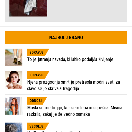
NAJBOLJ BRANO
ZDRAVJE
To je jutranja navada, ki lahko podaljša življenje
ZDRAVJE
Njena prezgodnja smrt je pretresla modni svet: za
slavo se je skrivala tragedija
ODNOSI
Moški se me bojijo, ker sem lepa in uspešna: Misica
razkrila, zakaj je še vedno samska
VESOLJE