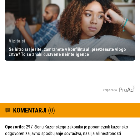
Vizita.si
Se hitro razjezite, zamrznete v konfliktu ali prevzemate vlogo
žrtve? To so znaki čustvene neinteligence
Priporoča
KOMENTARJI
(0)
Opozorilo:
297. členu Kazenskega zakonika je posameznik kazensko
odgovoren za javno spodbujanje sovraštva, nasilja ali nestrpnosti.