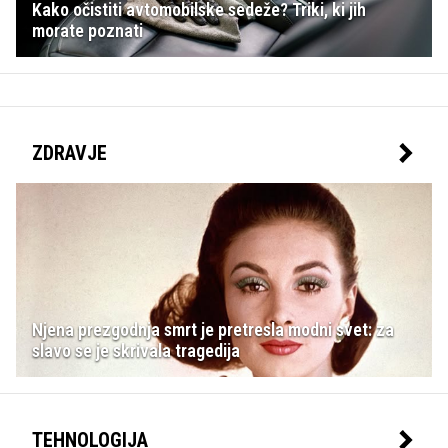
Kako očistiti avtomobilske sedeže? Triki, ki jih
morate poznati
ZDRAVJE
Njena prezgodnja smrt je pretresla modni svet: za
slavo se je skrivala tragedija
TEHNOLOGIJA