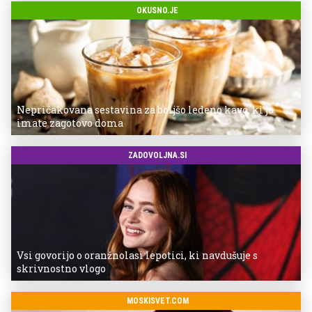
OKUSNO.JE
Nepričakovana sestavina za boljšo ledeno kavo, ki jo
imate zagotovo doma
ZADOVOLJNA.SI
Vsi govorijo o oranžnolasi lepotici, ki navdušuje s
skrivnostno vlogo
MOSKISVET.COM