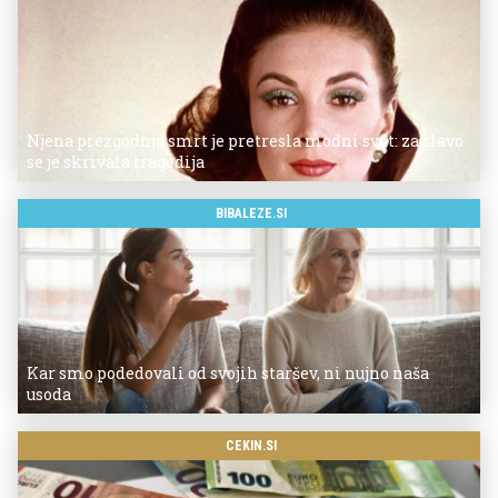
Njena prezgodnja smrt je pretresla modni svet: za slavo
se je skrivala tragedija
BIBALEZE.SI
Kar smo podedovali od svojih staršev, ni nujno naša
usoda
CEKIN.SI