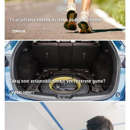
To je jutranja navada, ki lahko podaljša življenje
ZDRAVJE
Zakaj novi avtomobili nimajo več rezervne gume?
VISOKI OBRATI