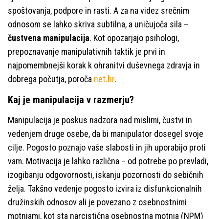
spoštovanja, podpore in rasti. A za na videz srečnim
odnosom se lahko skriva subtilna, a uničujoča sila –
čustvena manipulacija
. Kot opozarjajo psihologi,
prepoznavanje manipulativnih taktik je prvi in
najpomembnejši korak k ohranitvi duševnega zdravja in
dobrega počutja, poroča
net.hr
.
Kaj je manipulacija v razmerju?
Manipulacija je poskus nadzora nad mislimi, čustvi in
vedenjem druge osebe, da bi manipulator dosegel svoje
cilje. Pogosto poznajo vaše slabosti in jih uporabijo proti
vam. Motivacija je lahko različna – od potrebe po prevladi,
izogibanju odgovornosti, iskanju pozornosti do sebičnih
želja. Takšno vedenje pogosto izvira iz disfunkcionalnih
družinskih odnosov ali je povezano z osebnostnimi
motnjami, kot sta narcistična osebnostna motnja (NPM)