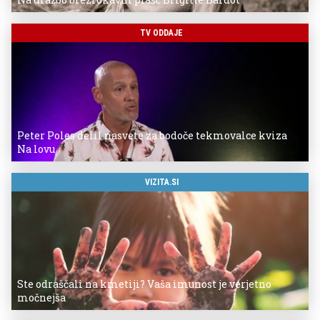
TV ODDAJE
Peter Poles delil nasvete za bodoče tekmovalce kviza
Na lovu
VIZITA.SI
Ste odraščali na kmetiji? Vaša imunost je verjetno
močnejša