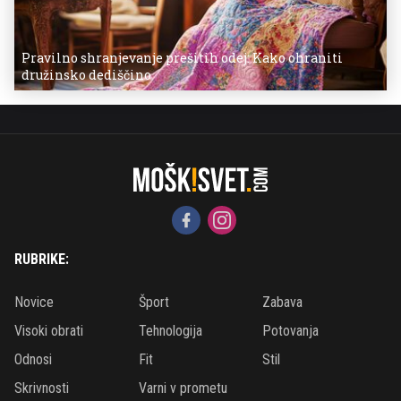
Pravilno shranjevanje prešitih odej: Kako ohraniti
družinsko dediščino
RUBRIKE:
Novice
Šport
Zabava
Visoki obrati
Tehnologija
Potovanja
Odnosi
Fit
Stil
Skrivnosti
Varni v prometu