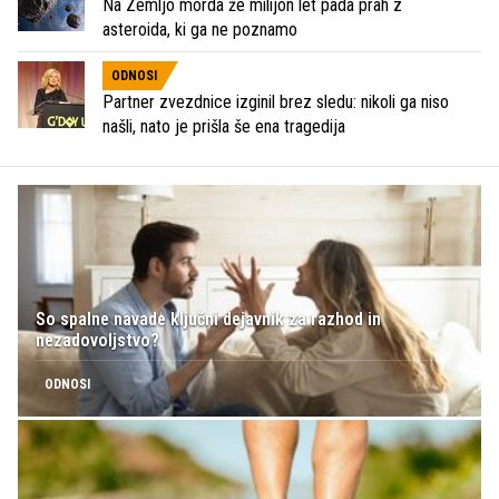
Na Zemljo morda že milijon let pada prah z
asteroida, ki ga ne poznamo
ODNOSI
Partner zvezdnice izginil brez sledu: nikoli ga niso
našli, nato je prišla še ena tragedija
So spalne navade ključni dejavnik za razhod in
nezadovoljstvo?
ODNOSI