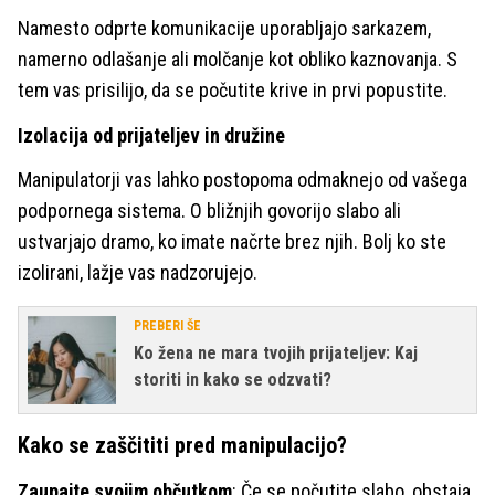
Namesto odprte komunikacije uporabljajo sarkazem,
namerno odlašanje ali molčanje kot obliko kaznovanja. S
tem vas prisilijo, da se počutite krive in prvi popustite.
Izolacija od prijateljev in družine
Manipulatorji vas lahko postopoma odmaknejo od vašega
podpornega sistema. O bližnjih govorijo slabo ali
ustvarjajo dramo, ko imate načrte brez njih. Bolj ko ste
izolirani, lažje vas nadzorujejo.
PREBERI ŠE
Ko žena ne mara tvojih prijateljev: Kaj
storiti in kako se odzvati?
Kako se zaščititi pred manipulacijo?
Zaupajte svojim občutkom
: Če se počutite slabo, obstaja