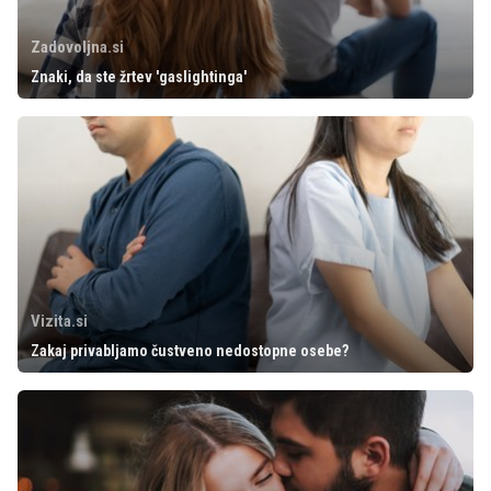
Zadovoljna.si
Znaki, da ste žrtev 'gaslightinga'
Vizita.si
Zakaj privabljamo čustveno nedostopne osebe?