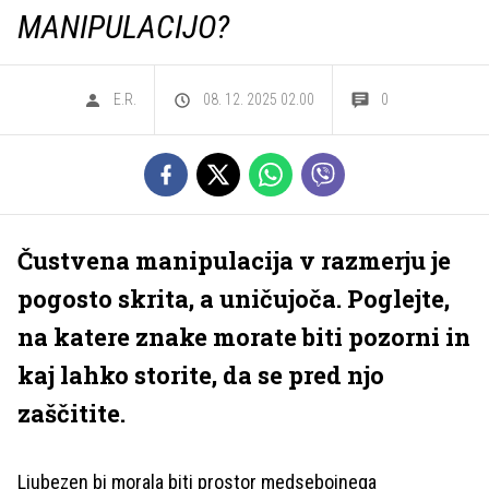
MANIPULACIJO?
E.R.
08. 12. 2025 02.00
0
Čustvena manipulacija v razmerju je
pogosto skrita, a uničujoča. Poglejte,
na katere znake morate biti pozorni in
kaj lahko storite, da se pred njo
zaščitite.
Ljubezen bi morala biti prostor medsebojnega