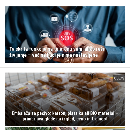
Ta skrita funkcija na telefonu vam lahko reši
življenje – večina ljudi je nima nastavljene
OGLAS
Embalaža za pecivo: karton, plastika ali BIO material –
primerjava glede na izgled, ceno in trajnost