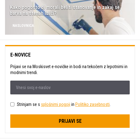
Kako pogosto bi morali beliti stanovanje in zakaj se
barva na stenah lušči?
NASLOVNICA
E-NOVICE
Prijavi se na Moskisvet e-novičke in bodi na tekočem z lepotnimi in
modnimi trendi.
Strinjam se s
splošnimi pogoji
in
Politiko zasebnosti
.
PRIJAVI SE