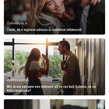
Zadovoljna.si
Znaki, da v vajinem odnosu ni čustvene intimnosti
Zadovoljna.si
Mit, ki mu verjame ves internet: ali se res bolj ljubimo, če se
hitro razjezimo?