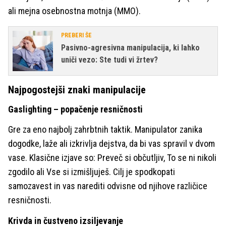
ali mejna osebnostna motnja (MMO).
PREBERI ŠE
Pasivno-agresivna manipulacija, ki lahko
uniči vezo: Ste tudi vi žrtev?
Najpogostejši znaki manipulacije
Gaslighting – popačenje resničnosti
Gre za eno najbolj zahrbtnih taktik. Manipulator zanika
dogodke, laže ali izkrivlja dejstva, da bi vas spravil v dvom
vase. Klasične izjave so: Preveč si občutljiv, To se ni nikoli
zgodilo ali Vse si izmišljuješ. Cilj je spodkopati
samozavest in vas narediti odvisne od njihove različice
resničnosti.
Krivda in čustveno izsiljevanje