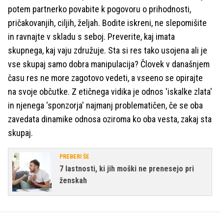
potem partnerko povabite k pogovoru o prihodnosti,
pričakovanjih, ciljih, željah. Bodite iskreni, ne slepomišite
in ravnajte v skladu s seboj. Preverite, kaj imata
skupnega, kaj vaju združuje. Sta si res tako usojena ali je
vse skupaj samo dobra manipulacija? Človek v današnjem
času res ne more zagotovo vedeti, a vseeno se opirajte
na svoje občutke. Z etičnega vidika je odnos 'iskalke zlata'
in njenega 'sponzorja' najmanj problematičen, če se oba
zavedata dinamike odnosa oziroma ko oba vesta, zakaj sta
skupaj.
PREBERI ŠE
7 lastnosti, ki jih moški ne prenesejo pri
ženskah