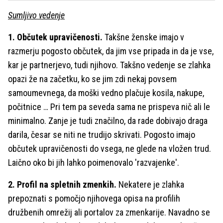
Sumljivo vedenje
1. Občutek upravičenosti.
Takšne ženske imajo v
razmerju pogosto občutek, da jim vse pripada in da je vse,
kar je partnerjevo, tudi njihovo. Takšno vedenje se zlahka
opazi že na začetku, ko se jim zdi nekaj povsem
samoumevnega, da moški vedno plačuje kosila, nakupe,
počitnice … Pri tem pa seveda sama ne prispeva nič ali le
minimalno. Zanje je tudi značilno, da rade dobivajo draga
darila, česar se niti ne trudijo skrivati. Pogosto imajo
občutek upravičenosti do vsega, ne glede na vložen trud.
Laično oko bi jih lahko poimenovalo 'razvajenke'.
2. Profil na spletnih zmenkih.
Nekatere je zlahka
prepoznati s pomočjo njihovega opisa na profilih
družbenih omrežij ali portalov za zmenkarije. Navadno se