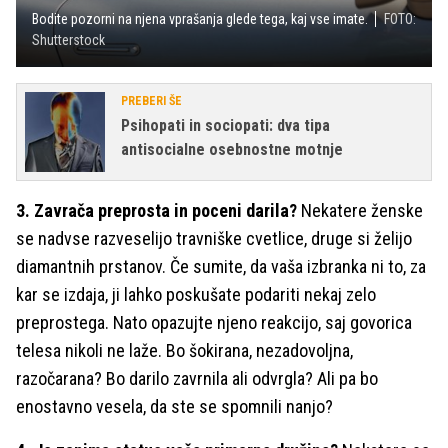
Bodite pozorni na njena vprašanja glede tega, kaj vse imate.
FOTO:
Shutterstock
PREBERI ŠE
Psihopati in sociopati: dva tipa
antisocialne osebnostne motnje
3. Zavrača preprosta in poceni darila?
Nekatere ženske
se nadvse razveselijo travniške cvetlice, druge si želijo
diamantnih prstanov. Če sumite, da vaša izbranka ni to, za
kar se izdaja, ji lahko poskušate podariti nekaj zelo
preprostega. Nato opazujte njeno reakcijo, saj govorica
telesa nikoli ne laže. Bo šokirana, nezadovoljna,
razočarana? Bo darilo zavrnila ali odvrgla? Ali pa bo
enostavno vesela, da ste se spomnili nanjo?