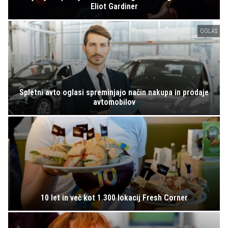
Eliot Gardiner
OGLAS
Spletni avto oglasi spreminjajo način nakupa in prodaje
avtomobilov
10 let in več kot 1.300 lokacij Fresh Corner