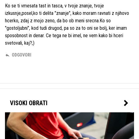
Ko se ti vmesata tast in tasca, v tvoje znanje, tvoje
izkusnje,posel,ko ti delita "znanje", kako moram ravnati z njihovo
hcerko, zdaj z mojo zeno, da bo ob meni srecna.Ko so
"gostoljubni", kod tudi drugod, pa so za to oni se bolj, ker imam
sposobnost in denar. Ce tega ne bi imel, ne vem kako bi hceri
svetovali, kaj?;)
ODGOVORI
VISOKI OBRATI