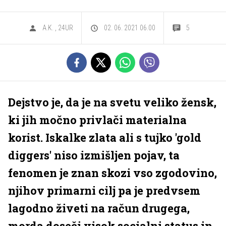
A.K.
,
24UR
02. 06. 2021 06.00
5
Dejstvo je, da je na svetu veliko žensk,
ki jih močno privlači materialna
korist. Iskalke zlata ali s tujko 'gold
diggers' niso izmišljen pojav, ta
fenomen je znan skozi vso zgodovino,
njihov primarni cilj pa je predvsem
lagodno živeti na račun drugega,
morda doseči visok socialni status in