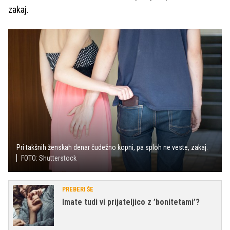
zakaj.
Pri takšnih ženskah denar čudežno kopni, pa sploh ne veste, zakaj.
FOTO: Shutterstock
PREBERI ŠE
Imate tudi vi prijateljico z ’bonitetami’?