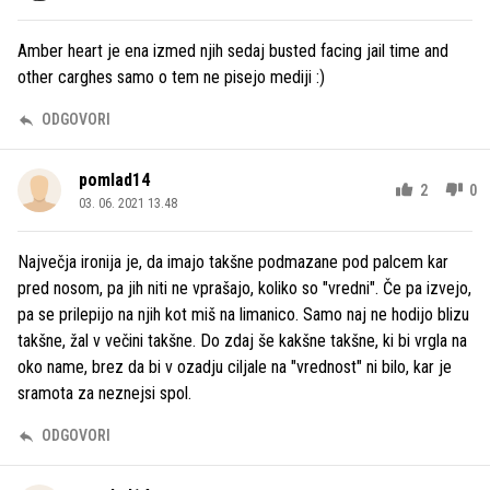
Amber heart je ena izmed njih sedaj busted facing jail time and
other carghes samo o tem ne pisejo mediji :)
ODGOVORI
pomlad14
2
0
03. 06. 2021 13.48
Največja ironija je, da imajo takšne podmazane pod palcem kar
pred nosom, pa jih niti ne vprašajo, koliko so "vredni". Če pa izvejo,
pa se prilepijo na njih kot miš na limanico. Samo naj ne hodijo blizu
takšne, žal v večini takšne. Do zdaj še kakšne takšne, ki bi vrgla na
oko name, brez da bi v ozadju ciljale na "vrednost" ni bilo, kar je
sramota za neznejsi spol.
ODGOVORI