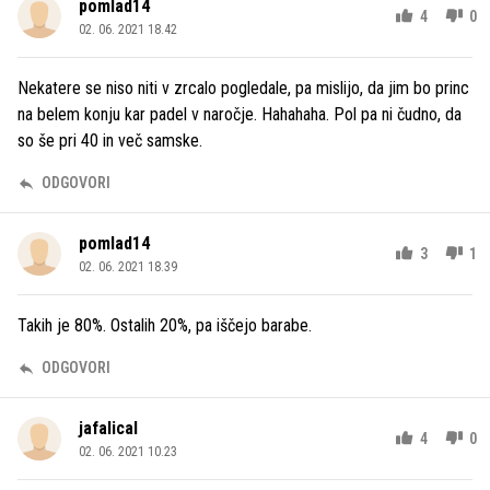
pomlad14
4
0
02. 06. 2021 18.42
Nekatere se niso niti v zrcalo pogledale, pa mislijo, da jim bo princ
na belem konju kar padel v naročje. Hahahaha. Pol pa ni čudno, da
so še pri 40 in več samske.
ODGOVORI
pomlad14
3
1
02. 06. 2021 18.39
Takih je 80%. Ostalih 20%, pa iščejo barabe.
ODGOVORI
jafalical
4
0
02. 06. 2021 10.23