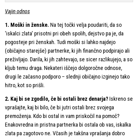
Vajin odnos
1. Moški in ženske.
Na tej točki velja poudariti, da so
'iskalci zlata' prisotni pri obeh spolih, dejstvo pa je, da
pogosteje pri ženskah. Tudi moški si lahko najdejo
(običajno starejše) partnerke, ki jih finančno podpirajo ali
preživljajo. Darila, ki jih zahtevajo, se sicer razlikujejo, a so
kljub temu draga. Nekateri iščejo dolgoročne odnose,
drugi le začasno podporo – slednji običajno izginejo tako
hitro, kot so prišli.
2. Kaj bi se zgodilo, če bi ostali brez denarja?
Iskreno se
vprašajte, kaj bi bilo, če bi jutri ostali brez svojega
premoženja. Kdo bi ostal in vam priskočil na pomoč?
Enakovredna in pristna partnerka bi ostala ob vas, iskalka
zlata pa zagotovo ne. Včasih je takšna vprašanja dobro