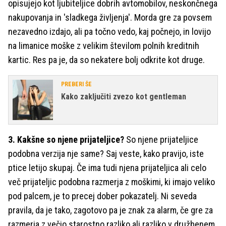
opisujejo kot ljubiteljice dobrih avtomobilov, neskončnega
nakupovanja in 'sladkega življenja'. Morda gre za povsem
nezavedno izdajo, ali pa točno vedo, kaj počnejo, in lovijo
na limanice moške z velikim številom polnih kreditnih
kartic. Res pa je, da so nekatere bolj odkrite kot druge.
PREBERI ŠE
Kako zaključiti zvezo kot gentleman
3. Kakšne so njene prijateljice?
So njene prijateljice
podobna verzija nje same? Saj veste, kako pravijo, iste
ptice letijo skupaj. Če ima tudi njena prijateljica ali celo
več prijateljic podobna razmerja z moškimi, ki imajo veliko
pod palcem, je to precej dober pokazatelj. Ni seveda
pravila, da je tako, zagotovo pa je znak za alarm, če gre za
razmerja z večjo starostno razliko ali razliko v družbenem