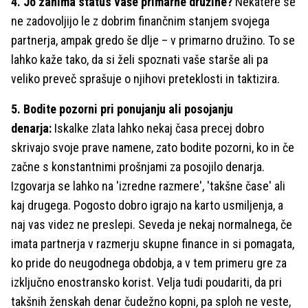
4. Jo zanima status vaše primarne družine?
Nekatere se
ne zadovoljijo le z dobrim finančnim stanjem svojega
partnerja, ampak gredo še dlje – v primarno družino. To se
lahko kaže tako, da si želi spoznati vaše starše ali pa
veliko preveč sprašuje o njihovi preteklosti in taktizira.
5. Bodite pozorni pri ponujanju ali posojanju
denarja:
Iskalke zlata lahko nekaj časa precej dobro
skrivajo svoje prave namene, zato bodite pozorni, ko in če
začne s konstantnimi prošnjami za posojilo denarja.
Izgovarja se lahko na 'izredne razmere', 'takšne čase' ali
kaj drugega. Pogosto dobro igrajo na karto usmiljenja, a
naj vas videz ne preslepi. Seveda je nekaj normalnega, če
imata partnerja v razmerju skupne finance in si pomagata,
ko pride do neugodnega obdobja, a v tem primeru gre za
izključno enostransko korist. Velja tudi poudariti, da pri
takšnih ženskah denar čudežno kopni, pa sploh ne veste,