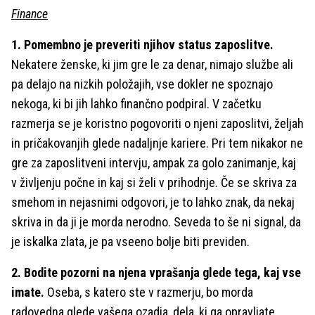
Finance
1. Pomembno je preveriti njihov status zaposlitve.
Nekatere ženske, ki jim gre le za denar, nimajo službe ali
pa delajo na nizkih položajih, vse dokler ne spoznajo
nekoga, ki bi jih lahko finančno podpiral. V začetku
razmerja se je koristno pogovoriti o njeni zaposlitvi, željah
in pričakovanjih glede nadaljnje kariere. Pri tem nikakor ne
gre za zaposlitveni intervju, ampak za golo zanimanje, kaj
v življenju počne in kaj si želi v prihodnje. Če se skriva za
smehom in nejasnimi odgovori, je to lahko znak, da nekaj
skriva in da ji je morda nerodno. Seveda to še ni signal, da
je iskalka zlata, je pa vseeno bolje biti previden.
2. Bodite pozorni na njena vprašanja glede tega, kaj vse
imate.
Oseba, s katero ste v razmerju, bo morda
radovedna glede vašega ozadja, dela, ki ga opravljate,