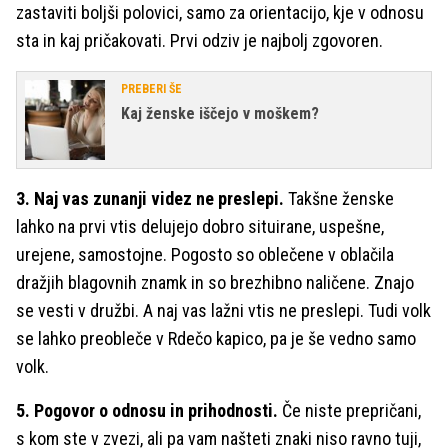
zastaviti boljši polovici, samo za orientacijo, kje v odnosu
sta in kaj pričakovati. Prvi odziv je najbolj zgovoren.
PREBERI ŠE
Kaj ženske iščejo v moškem?
3. Naj vas zunanji videz ne preslepi.
Takšne ženske
lahko na prvi vtis delujejo dobro situirane, uspešne,
urejene, samostojne. Pogosto so oblečene v oblačila
dražjih blagovnih znamk in so brezhibno naličene. Znajo
se vesti v družbi. A naj vas lažni vtis ne preslepi. Tudi volk
se lahko preobleče v Rdečo kapico, pa je še vedno samo
volk.
5. Pogovor o odnosu in prihodnosti.
Če niste prepričani,
s kom ste v zvezi, ali pa vam našteti znaki niso ravno tuji,