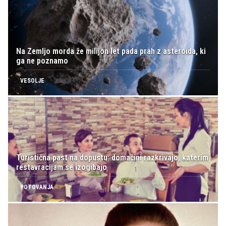
Na Zemljo morda že milijon let pada prah z asteroida, ki
ga ne poznamo
VESOLJE
Turistična past na dopustu: domačini razkrivajo, katerim
restavracijam se izogibajo
POTOVANJA