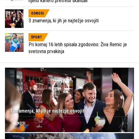
njeno kariero pretresli škandali
ODNOSI
3 znamenja, ki jih je najtežje osvojiti
ŠPORT
Pri komaj 16 letih spisala zgodovino: Živa Remic je
svetovna prvakinja
3 znamenja, ki jih je najtežje osvojiti
ODNOSI