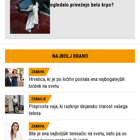
ogledalo privežejo belo krpo?
NAJBOLJ BRANO
ZABAVA
Hrvatica, ki je po ločitvi postala ena najbogatejših
ločenk na svetu
ZDRAVJE
Preprosta vaja, ki razkrije dejansko starost vašega
telesa
ZABAVA
Bila je ena najboljših tenisačic na svetu, nato pa so