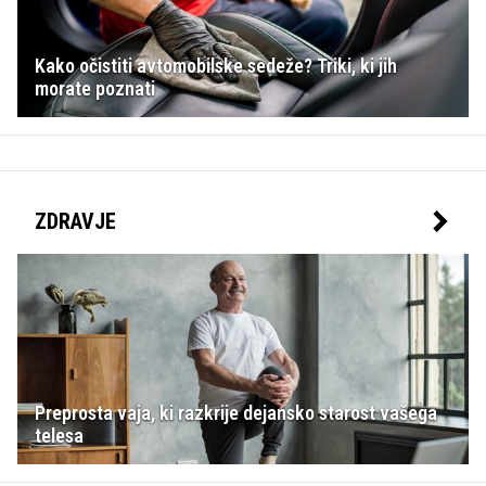
Kako očistiti avtomobilske sedeže? Triki, ki jih
morate poznati
ZDRAVJE
Preprosta vaja, ki razkrije dejansko starost vašega
telesa