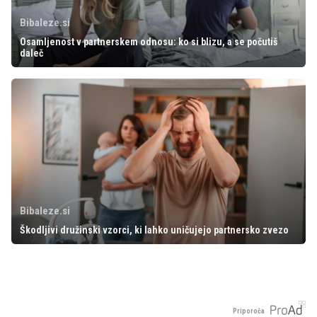
Bibaleze.si
Osamljenost v partnerskem odnosu: ko si blizu, a se počutiš
daleč
Bibaleze.si
Škodljivi družinski vzorci, ki lahko uničujejo partnersko zvezo
Priporoča