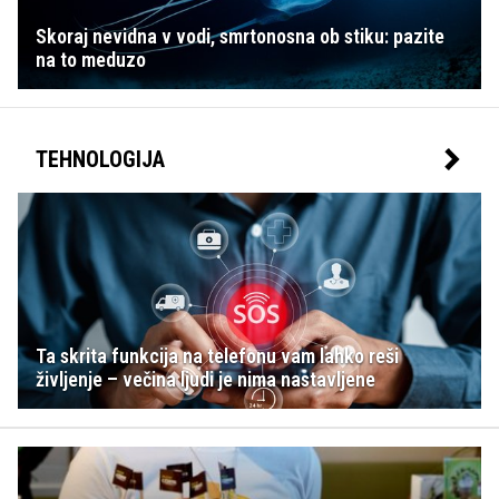
Skoraj nevidna v vodi, smrtonosna ob stiku: pazite
na to meduzo
TEHNOLOGIJA
Ta skrita funkcija na telefonu vam lahko reši
življenje – večina ljudi je nima nastavljene