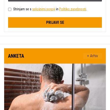
Strinjam se s
splošnimi pogoji
in
Politiko zasebnosti
.
PRIJAVI SE
ANKETA
+ Arhiv