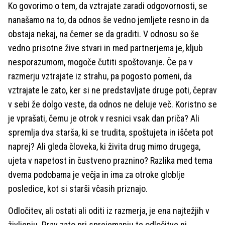
Ko govorimo o tem, da vztrajate zaradi odgovornosti, se
nanašamo na to, da odnos še vedno jemljete resno in da
obstaja nekaj, na čemer se da graditi. V odnosu so še
vedno prisotne žive stvari in med partnerjema je, kljub
nesporazumom, mogoče čutiti spoštovanje. Če pa v
razmerju vztrajate iz strahu, pa pogosto pomeni, da
vztrajate le zato, ker si ne predstavljate druge poti, čeprav
v sebi že dolgo veste, da odnos ne deluje več. Koristno se
je vprašati, čemu je otrok v resnici vsak dan priča? Ali
spremlja dva starša, ki se trudita, spoštujeta in iščeta pot
naprej? Ali gleda človeka, ki živita drug mimo drugega,
ujeta v napetost in čustveno praznino? Razlika med tema
dvema podobama je večja in ima za otroke globlje
posledice, kot si starši včasih priznajo.
Odločitev, ali ostati ali oditi iz razmerja, je ena najtežjih v
življenju. Prav zato pri sprejemanju te odločitve ni