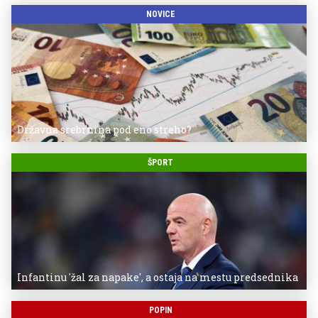
NOVICE
Državna srebrnina pod eno streho?
ŠPORT
Infantinu 'žal za napake', a ostaja na mestu predsednika
POPIN