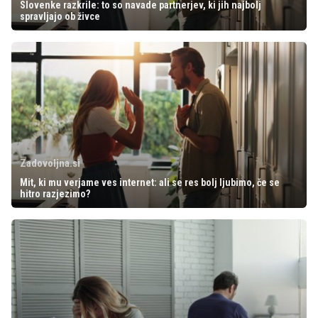
Slovenke razkrile: to so navade partnerjev, ki jih najbolj
spravljajo ob živce
Zadovoljna.si
Mit, ki mu verjame ves internet: ali se res bolj ljubimo, če se
hitro razjezimo?