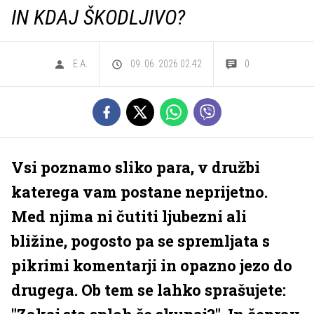
IN KDAJ ŠKODLJIVO?
E.A.
09. 06. 2026 02.42
0
Vsi poznamo sliko para, v družbi
katerega vam postane neprijetno.
Med njima ni čutiti ljubezni ali
bližine, pogosto pa se spremljata s
pikrimi komentarji in opazno jezo do
drugega. Ob tem se lahko sprašujete: