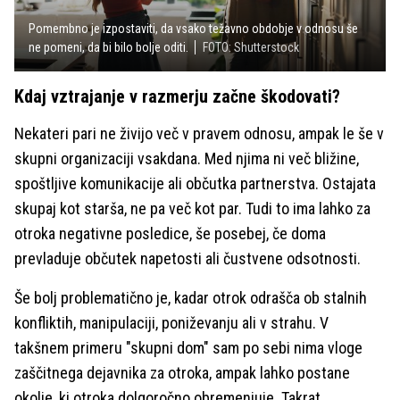
Pomembno je izpostaviti, da vsako težavno obdobje v odnosu še
ne pomeni, da bi bilo bolje oditi.
FOTO: Shutterstock
Kdaj vztrajanje v razmerju začne škodovati?
Nekateri pari ne živijo več v pravem odnosu, ampak le še v
skupni organizaciji vsakdana. Med njima ni več bližine,
spoštljive komunikacije ali občutka partnerstva. Ostajata
skupaj kot starša, ne pa več kot par. Tudi to ima lahko za
otroka negativne posledice, še posebej, če doma
prevladuje občutek napetosti ali čustvene odsotnosti.
Še bolj problematično je, kadar otrok odrašča ob stalnih
konfliktih, manipulaciji, poniževanju ali v strahu. V
takšnem primeru "skupni dom" sam po sebi nima vloge
zaščitnega dejavnika za otroka, ampak lahko postane
okolje, ki otroka dolgoročno obremenjuje. Takrat