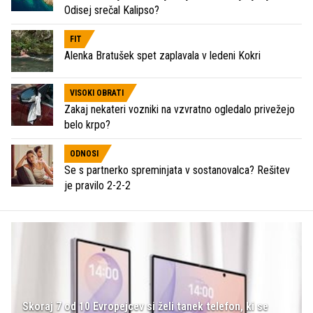
Odisej srečal Kalipso?
FIT
Alenka Bratušek spet zaplavala v ledeni Kokri
VISOKI OBRATI
Zakaj nekateri vozniki na vzvratno ogledalo privežejo
belo krpo?
ODNOSI
Se s partnerko spreminjata v sostanovalca? Rešitev
je pravilo 2-2-2
Skoraj 7 od 10 Evropejcev si želi tanek telefon, ki se