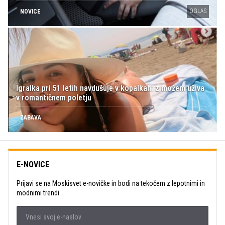
OGLAS
NOVICE
Igralka pri 51 letih navdušuje v kopalkah: z možem uživa
v romantičnem poletju
ZABAVA
E-NOVICE
Prijavi se na Moskisvet e-novičke in bodi na tekočem z lepotnimi in
modnimi trendi.