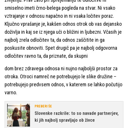
smiselno imeti črno-belega pogleda na stvar. Ni vsako
vztrajanje v odnosu napačno in ni vsaka ločitev poraz.
Ključno vprašanje je, kakšen odnos otrok ob vas dejansko
doživlja in kaj se iz njega uči o bližini in ljubezni. Včasih je
najbolj zrela odločitev ta, da odnos zaščitite in ga
poskusite obnoviti. Spet drugič pa je najbolj odgovorna
odločitev ravno ta, da priznate, da skupni
dom brez zdravega odnosa ni nujno najboljši prostor za
otroka. Otroci namreč ne potrebujejo le slike družine –
potrebujejo predvsem odnos, v katerem se lahko počutijo
varno.
PREBERI ŠE
Slovenke razkrile: to so navade partnerjev,
ki jih najbolj spravljajo ob živce