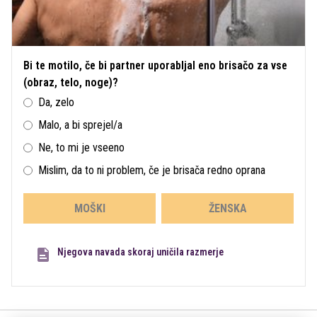
Bi te motilo, če bi partner uporabljal eno brisačo za vse
(obraz, telo, noge)?
Da, zelo
Malo, a bi sprejel/a
Ne, to mi je vseeno
Mislim, da to ni problem, če je brisača redno oprana
MOŠKI
ŽENSKA
Njegova navada skoraj uničila razmerje