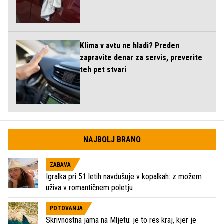
Klima v avtu ne hladi? Preden
zapravite denar za servis, preverite
teh pet stvari
NAJBOLJ BRANO
ZABAVA
Igralka pri 51 letih navdušuje v kopalkah: z možem
uživa v romantičnem poletju
POTOVANJA
Skrivnostna jama na Mljetu: je to res kraj, kjer je