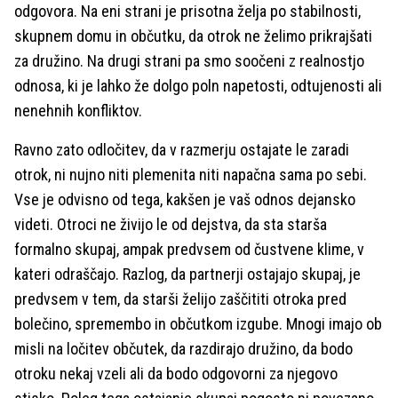
odgovora. Na eni strani je prisotna želja po stabilnosti,
skupnem domu in občutku, da otrok ne želimo prikrajšati
za družino. Na drugi strani pa smo soočeni z realnostjo
odnosa, ki je lahko že dolgo poln napetosti, odtujenosti ali
nenehnih konfliktov.
Ravno zato odločitev, da v razmerju ostajate le zaradi
otrok, ni nujno niti plemenita niti napačna sama po sebi.
Vse je odvisno od tega, kakšen je vaš odnos dejansko
videti. Otroci ne živijo le od dejstva, da sta starša
formalno skupaj, ampak predvsem od čustvene klime, v
kateri odraščajo. Razlog, da partnerji ostajajo skupaj, je
predvsem v tem, da starši želijo zaščititi otroka pred
bolečino, spremembo in občutkom izgube. Mnogi imajo ob
misli na ločitev občutek, da razdirajo družino, da bodo
otroku nekaj vzeli ali da bodo odgovorni za njegovo