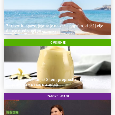
Zdravniki opozarjajo: to je največja napaka, ki jo ljudje
delajo med vročino
OKUSNO.JE
Puding brez kuhanja? S tem preprostim trikom bo
pripravljen v nekaj minutah
ZADOVOLJNA.SI