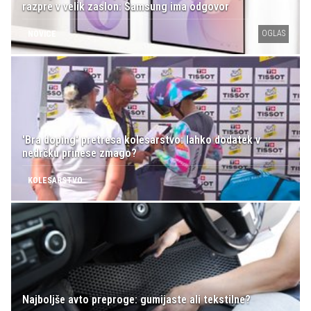
razpre v velik zaslon: Samsung ima odgovor
OGLAS
NOVICE
'Bra doping' pretresa kolesarstvo: lahko dodatek v
nedrčku prinese zmago?
KOLESARSTVO
Najboljše avto preproge: gumijaste ali tekstilne?