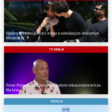
Shawn Mendes potrdil zvezo z nekdanjim dekletom
Neymarja
TV ODDAJE
Peter Poles delil nasvete za bodoče tekmovalce kviza
Na lovu
VIZITA.SI