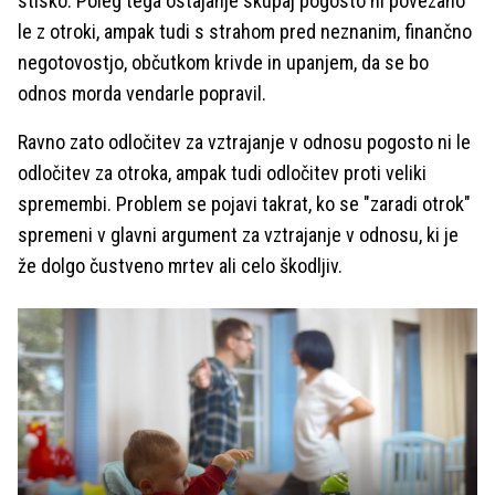
stisko. Poleg tega ostajanje skupaj pogosto ni povezano
le z otroki, ampak tudi s strahom pred neznanim, finančno
negotovostjo, občutkom krivde in upanjem, da se bo
odnos morda vendarle popravil.
Ravno zato odločitev za vztrajanje v odnosu pogosto ni le
odločitev za otroka, ampak tudi odločitev proti veliki
spremembi. Problem se pojavi takrat, ko se "zaradi otrok"
spremeni v glavni argument za vztrajanje v odnosu, ki je
že dolgo čustveno mrtev ali celo škodljiv.