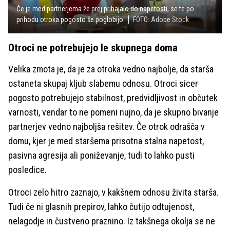
Če je med partnerjema že prej prihajalo do napetosti, se te po
prihodu otroka pogosto še poglobijo.
FOTO: Adobe Stock
Otroci ne potrebujejo le skupnega doma
Velika zmota je, da je za otroka vedno najbolje, da starša
ostaneta skupaj kljub slabemu odnosu. Otroci sicer
pogosto potrebujejo stabilnost, predvidljivost in občutek
varnosti, vendar to ne pomeni nujno, da je skupno bivanje
partnerjev vedno najboljša rešitev. Če otrok odrašča v
domu, kjer je med staršema prisotna stalna napetost,
pasivna agresija ali poniževanje, tudi to lahko pusti
posledice.
Otroci zelo hitro zaznajo, v kakšnem odnosu živita starša.
Tudi če ni glasnih prepirov, lahko čutijo odtujenost,
nelagodje in čustveno praznino. Iz takšnega okolja se ne