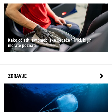
Kako očistiti avtomobilske sedeže? Triki, ki jih
morate poznati
ZDRAVJE