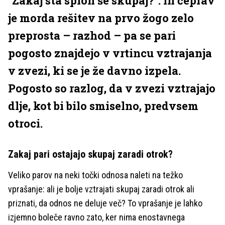
"Zakaj sta sploh še skupaj?". In čeprav
je morda rešitev na prvo žogo zelo
preprosta – razhod – pa se pari
pogosto znajdejo v vrtincu vztrajanja
v zvezi, ki se je že davno izpela.
Pogosto so razlog, da v zvezi vztrajajo
dlje, kot bi bilo smiselno, predvsem
otroci.
Zakaj pari ostajajo skupaj zaradi otrok?
Veliko parov na neki točki odnosa naleti na težko
vprašanje: ali je bolje vztrajati skupaj zaradi otrok ali
priznati, da odnos ne deluje več? To vprašanje je lahko
izjemno boleče ravno zato, ker nima enostavnega