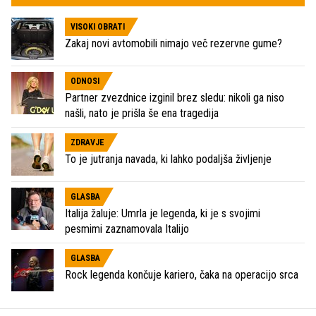
VISOKI OBRATI
Zakaj novi avtomobili nimajo več rezervne gume?
ODNOSI
Partner zvezdnice izginil brez sledu: nikoli ga niso
našli, nato je prišla še ena tragedija
ZDRAVJE
To je jutranja navada, ki lahko podaljša življenje
GLASBA
Italija žaluje: Umrla je legenda, ki je s svojimi
pesmimi zaznamovala Italijo
GLASBA
Rock legenda končuje kariero, čaka na operacijo srca