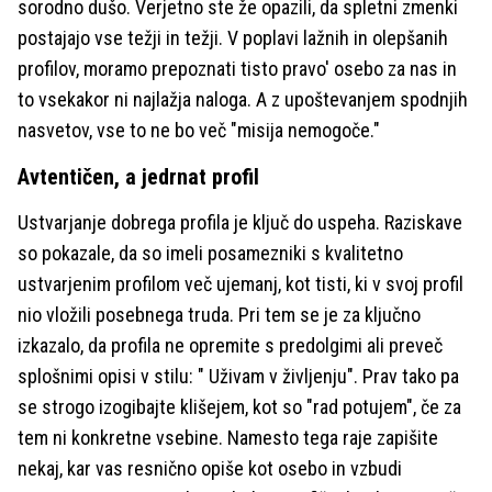
sorodno dušo. Verjetno ste že opazili, da spletni zmenki
postajajo vse težji in težji. V poplavi lažnih in olepšanih
profilov, moramo prepoznati tisto pravo' osebo za nas in
to vsekakor ni najlažja naloga. A z upoštevanjem spodnjih
nasvetov, vse to ne bo več "misija nemogoče."
Avtentičen, a jedrnat profil
Ustvarjanje dobrega profila je ključ do uspeha. Raziskave
so pokazale, da so imeli posamezniki s kvalitetno
ustvarjenim profilom več ujemanj, kot tisti, ki v svoj profil
nio vložili posebnega truda. Pri tem se je za ključno
izkazalo, da profila ne opremite s predolgimi ali preveč
splošnimi opisi v stilu: " Uživam v življenju". Prav tako pa
se strogo izogibajte klišejem, kot so "rad potujem", če za
tem ni konkretne vsebine. Namesto tega raje zapišite
nekaj, kar vas resnično opiše kot osebo in vzbudi