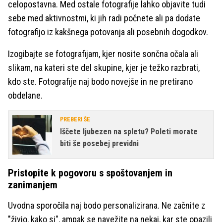
celopostavna. Med ostale fotografije lahko objavite tudi
sebe med aktivnostmi, ki jih radi počnete ali pa dodate
fotografijo iz kakšnega potovanja ali posebnih dogodkov.
Izogibajte se fotografijam, kjer nosite sončna očala ali
slikam, na kateri ste del skupine, kjer je težko razbrati,
kdo ste. Fotografije naj bodo novejše in ne pretirano
obdelane.
PREBERI ŠE
Iščete ljubezen na spletu? Poleti morate
biti še posebej previdni
Pristopite k pogovoru s spoštovanjem in
zanimanjem
Uvodna sporočila naj bodo personalizirana. Ne začnite z
"živjo, kako si", ampak se navežite na nekaj, kar ste opazili