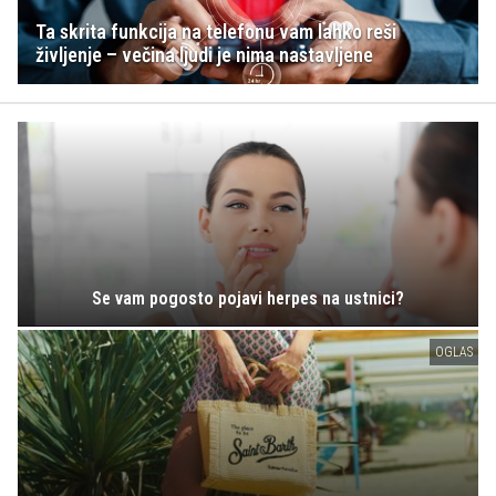
Ta skrita funkcija na telefonu vam lahko reši
življenje – večina ljudi je nima nastavljene
Se vam pogosto pojavi herpes na ustnici?
OGLAS