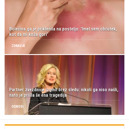
Bolečina ga je priklenila na posteljo: 'Imel sem občutek,
kot da mi koža gori'
ZDRAVJE
Partner zvezdnice izginil brez sledu: nikoli ga niso našli,
nato je prišla še ena tragedija
ODNOSI