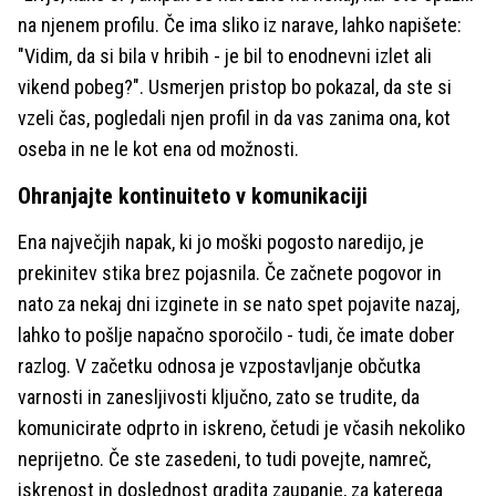
na njenem profilu. Če ima sliko iz narave, lahko napišete:
"Vidim, da si bila v hribih - je bil to enodnevni izlet ali
vikend pobeg?". Usmerjen pristop bo pokazal, da ste si
vzeli čas, pogledali njen profil in da vas zanima ona, kot
oseba in ne le kot ena od možnosti.
Ohranjajte kontinuiteto v komunikaciji
Ena največjih napak, ki jo moški pogosto naredijo, je
prekinitev stika brez pojasnila. Če začnete pogovor in
nato za nekaj dni izginete in se nato spet pojavite nazaj,
lahko to pošlje napačno sporočilo - tudi, če imate dober
razlog. V začetku odnosa je vzpostavljanje občutka
varnosti in zanesljivosti ključno, zato se trudite, da
komunicirate odprto in iskreno, četudi je včasih nekoliko
neprijetno. Če ste zasedeni, to tudi povejte, namreč,
iskrenost in doslednost gradita zaupanje, za katerega