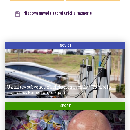
Njegova navada skoraj uničila razmerje
NOVICE
Ukinitev subvencij za električna vozila? 'To bi bilo
najslabše, kar se lahko zgodi'
ŠPORT