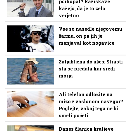
psihopat? Raziskave
kažejo, da je to zelo
verjetno
Vse so nasedle njegovemu
šarmu, on pa jih je
menjaval kot nogavice
Zaljubljena do ušes: Strasti
sta se predala kar sredi
morja
Ali telefon odložite na
mizo z zaslonom navzgor?
Poglejte, zakaj tega ne bi
smeli početi
Danes članica kraljeve