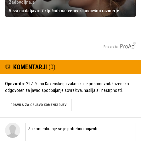
Zadovoljna.si
Veza na daljavo: 7 ključnih nasvetov za uspešno razmerje
Priporoča
KOMENTARJI
(0)
Opozorilo:
297. členu Kazenskega zakonika je posameznik kazensko
odgovoren za javno spodbujanje sovraštva, nasilja ali nestrpnosti.
PRAVILA ZA OBJAVO KOMENTARJEV