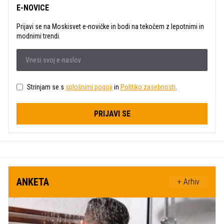
E-NOVICE
Prijavi se na Moskisvet e-novičke in bodi na tekočem z lepotnimi in
modnimi trendi.
Strinjam se s
splošnimi pogoji
in
Politiko zasebnosti
.
PRIJAVI SE
ANKETA
+ Arhiv