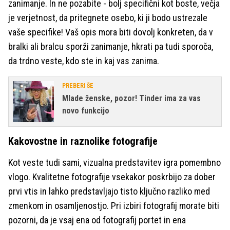
zanimanje. In ne pozabite - bolj specifični kot boste, večja
je verjetnost, da pritegnete osebo, ki ji bodo ustrezale
vaše specifike! Vaš opis mora biti dovolj konkreten, da v
bralki ali bralcu sporži zanimanje, hkrati pa tudi sporoča,
da trdno veste, kdo ste in kaj vas zanima.
PREBERI ŠE
Mlade ženske, pozor! Tinder ima za vas
novo funkcijo
Kakovostne in raznolike fotografije
Kot veste tudi sami, vizualna predstavitev igra pomembno
vlogo. Kvalitetne fotografije vsekakor poskrbijo za dober
prvi vtis in lahko predstavljajo tisto ključno razliko med
zmenkom in osamljenostjo. Pri izbiri fotografij morate biti
pozorni, da je vsaj ena od fotografij portet in ena