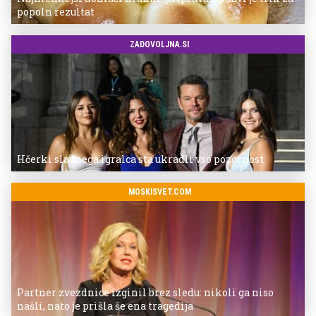
popoln rezultat
ZADOVOLJNA.SI
Hčerki slavnega igralca sta ukradli vso pozornost
MOSKISVET.COM
Partner zvezdnice izginil brez sledu: nikoli ga niso
našli, nato je prišla še ena tragedija