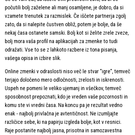
počutili bolj zaželene ali manj osamljene, je dobro, da si
vzamete trenutek za razmislek. Če iščete partnerja zgolj
zato, da si nalepite čustven obliž, potem je bolje, da še
nekaj časa ostanete samski. Bolj kot si želite zrele zveze,
bolj mora vaša profil na aplikacijah za zmenke to tudi
odražati. Vse to se z lahkoto razbere iz tona pisanja,
vašega opisa in izbire slik.
Online zmenki v odraslosti niso več le stvar "igre", temveč
terjajo določeno mero odločnosti, zrelosti in iskrenosti.
Uspeh ne pomeni le veliko ujemanj in všečkov, temveč
sposobnost prepoznati, kdo je vreden vaše pozornosti in
komu ste vi vredni časa. Na koncu pa je rezultat vedno
enak - najbolj privlačna je avtentičnost. Ne izumljajte
različice sebe, ki na papirju izgleda bolje, kot v resnici.
Raje postanite najbolj jasna, prisotna in samozavestna