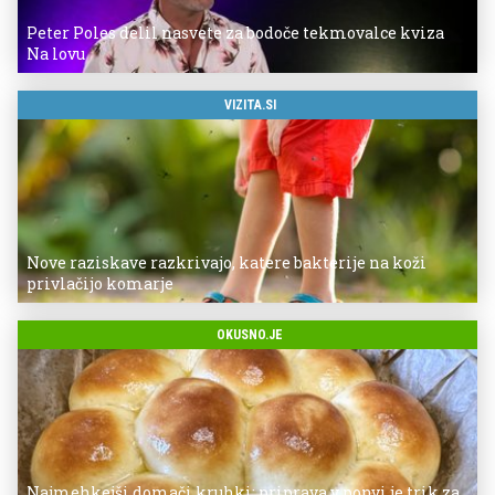
Peter Poles delil nasvete za bodoče tekmovalce kviza
Na lovu
VIZITA.SI
Nove raziskave razkrivajo, katere bakterije na koži
privlačijo komarje
OKUSNO.JE
Najmehkejši domači kruhki: priprava v ponvi je trik za