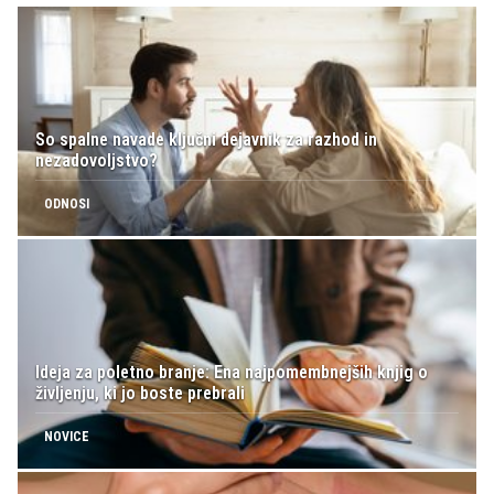
So spalne navade ključni dejavnik za razhod in
nezadovoljstvo?
ODNOSI
Ideja za poletno branje: Ena najpomembnejših knjig o
življenju, ki jo boste prebrali
NOVICE