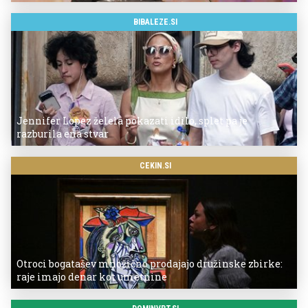
BIBALEZE.SI
Jennifer Lopez želela pokazati idilo, splet pa je
razburila ena stvar
CEKIN.SI
Otroci bogatašev množično prodajajo družinske zbirke:
raje imajo denar kot umetnine