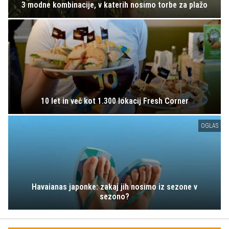
3 modne kombinacije, v katerih nosimo torbe za plažo
10 let in več kot 1.300 lokacij Fresh Corner
OGLAS
Havaianas japonke: zakaj jih nosimo iz sezone v
sezono?