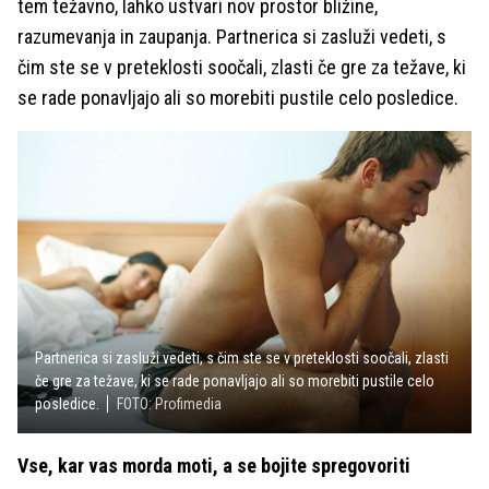
tem težavno, lahko ustvari nov prostor bližine,
razumevanja in zaupanja. Partnerica si zasluži vedeti, s
čim ste se v preteklosti soočali, zlasti če gre za težave, ki
se rade ponavljajo ali so morebiti pustile celo posledice.
Partnerica si zasluži vedeti, s čim ste se v preteklosti soočali, zlasti
če gre za težave, ki se rade ponavljajo ali so morebiti pustile celo
posledice.
FOTO: Profimedia
Vse, kar vas morda moti, a se bojite spregovoriti