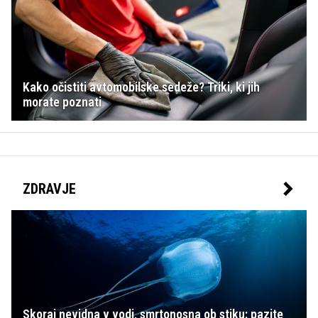
Kako očistiti avtomobilske sedeže? Triki, ki jih
morate poznati
ZDRAVJE
Skoraj nevidna v vodi, smrtonosna ob stiku: pazite