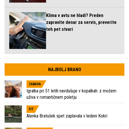
Klima v avtu ne hladi? Preden
zapravite denar za servis, preverite
teh pet stvari
NAJBOLJ BRANO
ZABAVA
Igralka pri 51 letih navdušuje v kopalkah: z možem
uživa v romantičnem poletju
FIT
Alenka Bratušek spet zaplavala v ledeni Kokri