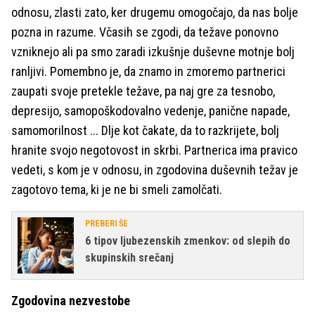
odnosu, zlasti zato, ker drugemu omogočajo, da nas bolje
pozna in razume. Včasih se zgodi, da težave ponovno
vzniknejo ali pa smo zaradi izkušnje duševne motnje bolj
ranljivi. Pomembno je, da znamo in zmoremo partnerici
zaupati svoje pretekle težave, pa naj gre za tesnobo,
depresijo, samopoškodovalno vedenje, panične napade,
samomorilnost ... Dlje kot čakate, da to razkrijete, bolj
hranite svojo negotovost in skrbi. Partnerica ima pravico
vedeti, s kom je v odnosu, in zgodovina duševnih težav je
zagotovo tema, ki je ne bi smeli zamolčati.
PREBERI ŠE
6 tipov ljubezenskih zmenkov: od slepih do
skupinskih srečanj
Zgodovina nezvestobe