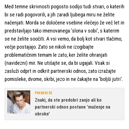
Med temne skrivnosti pogosto sodijo tudi stvari, o katerih
bi se radi pogovorili, a jih zaradi ljubega miru ne želite
načenjati. Morda se določene vsebine vlečejo že več let in
predstavljajo tako imenovanega 'slona v sobi', s katerim
se ne želite soočiti. A vsi vemo, da bolj kot stvari tlačimo,
večje postajajo. Zato se nikoli ne izogibajte
problematičnim temam le zato, ker želite ohranjati
(navidezni) mir. Ne utišajte se, da bi ugajali. Vsak si
zasluži odprt in odkrit partnerski odnos, zato izražajte
pomisleke, dvome, skrbi, jezo in ne čakajte na 'boljši jutri'.
PREBERI ŠE
Znaki, da ste predobri zanjo ali ko
partnerski odnos postane ’mučenje na
obroke’