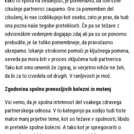
kako to vpliva na sedanjost, je pomembno, da tovrstne
izkušnje partnerici zaupamo. Gre za pomemben del
izkušenj, ki nas izoblikujejo kot osebo, zato je prav, da tudi
ona pozna naše tegobe preteklosti. Če pa se težave z
odvisniškim vedenjem dogajajo zdaj ali pa so se ponovno
prebudile, je še toliko pomembneje, da pravočasno
ukrepamo. Iskanje strokovne pomoči je ključnega pomena,
seveda pa mora biti v proces vključena tudi partnerica.
Tako kot smo omenili že zgoraj, si verjetno nihče ne želi,
da bi za to izvedela od drugih. V ranljivosti je moč.
Zgodovina spolno prenosljivih bolezni in motenj
Vsi vemo, da je spolna intimnost del vsakega zdravega
partnerskega odnosa. V to kategorijo pa sodijo tudi tiste
malce manj prijetne teme, kot so težave v spolnosti, libido
in pretekle spolne bolezni. A tako kot je spregovoriti o