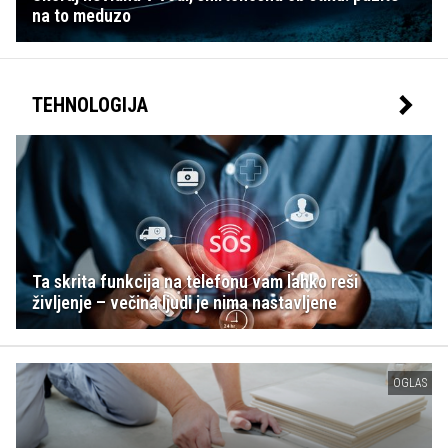
na to meduzo
TEHNOLOGIJA
Ta skrita funkcija na telefonu vam lahko reši
življenje – večina ljudi je nima nastavljene
OGLAS