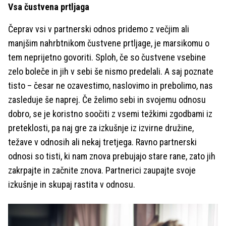
Vsa čustvena prtljaga
Čeprav vsi v partnerski odnos pridemo z večjim ali
manjšim nahrbtnikom čustvene prtljage, je marsikomu o
tem neprijetno govoriti. Sploh, če so čustvene vsebine
zelo boleče in jih v sebi še nismo predelali. A saj poznate
tisto – česar ne ozavestimo, naslovimo in prebolimo, nas
zasleduje še naprej. Če želimo sebi in svojemu odnosu
dobro, se je koristno soočiti z vsemi težkimi zgodbami iz
preteklosti, pa naj gre za izkušnje iz izvirne družine,
težave v odnosih ali nekaj tretjega. Ravno partnerski
odnosi so tisti, ki nam znova prebujajo stare rane, zato jih
zakrpajte in začnite znova. Partnerici zaupajte svoje
izkušnje in skupaj rastita v odnosu.