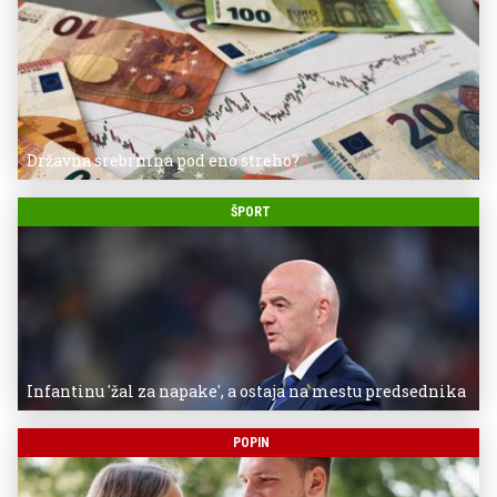
Državna srebrnina pod eno streho?
ŠPORT
Infantinu 'žal za napake', a ostaja na mestu predsednika
POPIN