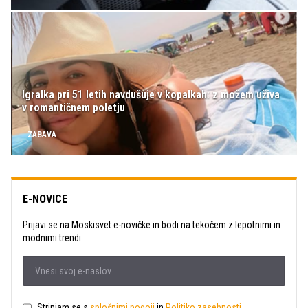
Igralka pri 51 letih navdušuje v kopalkah: z možem uživa
v romantičnem poletju
ZABAVA
E-NOVICE
Prijavi se na Moskisvet e-novičke in bodi na tekočem z lepotnimi in
modnimi trendi.
Strinjam se s
splošnimi pogoji
in
Politiko zasebnosti
.