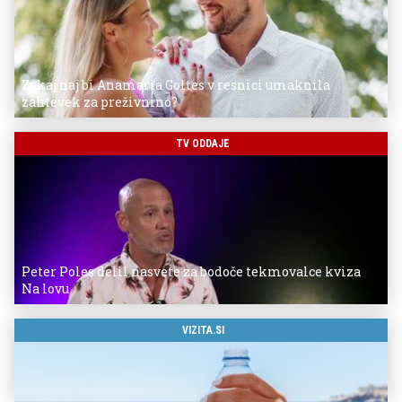
Zakaj naj bi Anamaria Goltes v resnici umaknila
zahtevek za preživnino?
TV ODDAJE
Peter Poles delil nasvete za bodoče tekmovalce kviza
Na lovu
VIZITA.SI