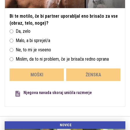
Bi te motilo, če bi partner uporabljal eno brisačo za vse
(obraz, telo, noge)?
Da, zelo
Malo, a bi sprejel/a
Ne, to mi je vseeno
Mislim, da to ni problem, če je brisača redno oprana
MOŠKI
ŽENSKA
Njegova navada skoraj uničila razmerje
NOVICE