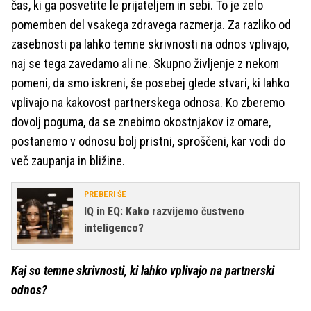
čas, ki ga posvetite le prijateljem in sebi. To je zelo
pomemben del vsakega zdravega razmerja. Za razliko od
zasebnosti pa lahko temne skrivnosti na odnos vplivajo,
naj se tega zavedamo ali ne. Skupno življenje z nekom
pomeni, da smo iskreni, še posebej glede stvari, ki lahko
vplivajo na kakovost partnerskega odnosa. Ko zberemo
dovolj poguma, da se znebimo okostnjakov iz omare,
postanemo v odnosu bolj pristni, sproščeni, kar vodi do
več zaupanja in bližine.
PREBERI ŠE
IQ in EQ: Kako razvijemo čustveno
inteligenco?
Kaj so temne skrivnosti, ki lahko vplivajo na partnerski
odnos?