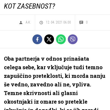
KOT ZASEBNOST?
A.K.
12. 04. 2021 06.00
0
Oba partnerja v odnos prinašata
celega sebe, kar vključuje tudi temno
zapuščino preteklosti, ki morda nanju
še vedno, zavedno ali ne, vpliva.
Temne skrivnosti ali glasni
okostnjaki iz omare so pretekle