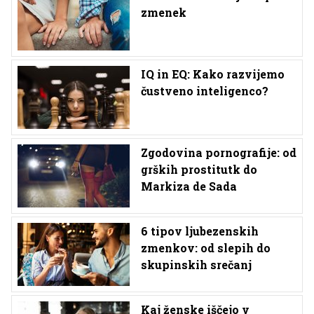
zmenek
IQ in EQ: Kako razvijemo
čustveno inteligenco?
Zgodovina pornografije: od
grških prostitutk do
Markiza de Sada
6 tipov ljubezenskih
zmenkov: od slepih do
skupinskih srečanj
Kaj ženske iščejo v