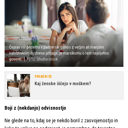
Čeprav vsi pridemo v partnerski odnos z večjim ali manjšim
nahrbtnikom čustvene prtljage, je marsikomu o tem neprijetno
govoriti.
FOTO: Shutterstock
PREBERI ŠE
Kaj ženske iščejo v moškem?
Boji z (nekdanjo) odvisnostjo
Ne glede na to, kdaj se je nekdo boril z zasvojenostjo in