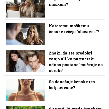
moškem?
Kateremu moškemu
ženske rečejo "sluzavec"?
Znaki, da ste predobri
zanjo ali ko partnerski
odnos postane ’mučenje na
obroke’
So današnje ženske res
bolj neresne?
6 stvari, ki gredo ženskam