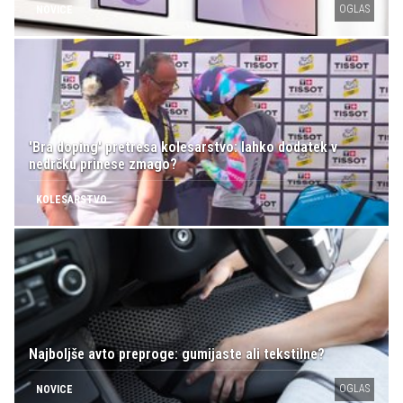
OGLAS
NOVICE
'Bra doping' pretresa kolesarstvo: lahko dodatek v
nedrčku prinese zmago?
KOLESARSTVO
Najboljše avto preproge: gumijaste ali tekstilne?
OGLAS
NOVICE