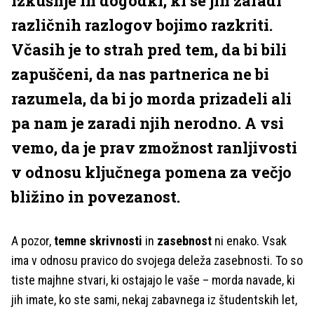
izkušnje in dogodki, ki se jih zaradi
različnih razlogov bojimo razkriti.
Včasih je to strah pred tem, da bi bili
zapuščeni, da nas partnerica ne bi
razumela, da bi jo morda prizadeli ali
pa nam je zaradi njih nerodno. A vsi
vemo, da je prav zmožnost ranljivosti
v odnosu ključnega pomena za večjo
bližino in povezanost.
A pozor,
temne skrivnosti
in
zasebnost
ni enako. Vsak
ima v odnosu pravico do svojega deleža zasebnosti. To so
tiste majhne stvari, ki ostajajo le vaše – morda navade, ki
jih imate, ko ste sami, nekaj zabavnega iz študentskih let,