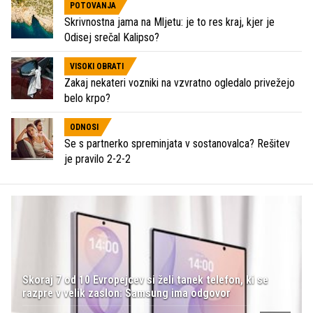
POTOVANJA
Skrivnostna jama na Mljetu: je to res kraj, kjer je
Odisej srečal Kalipso?
VISOKI OBRATI
Zakaj nekateri vozniki na vzvratno ogledalo privežejo
belo krpo?
ODNOSI
Se s partnerko spreminjata v sostanovalca? Rešitev
je pravilo 2-2-2
Skoraj 7 od 10 Evropejcev si želi tanek telefon, ki se
razpre v velik zaslon: Samsung ima odgovor