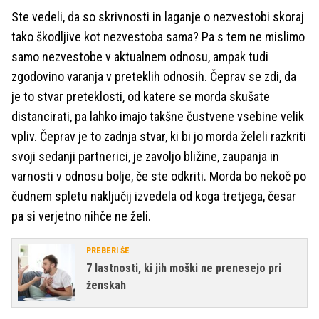
Ste vedeli, da so skrivnosti in laganje o nezvestobi skoraj
tako škodljive kot nezvestoba sama? Pa s tem ne mislimo
samo nezvestobe v aktualnem odnosu, ampak tudi
zgodovino varanja v preteklih odnosih. Čeprav se zdi, da
je to stvar preteklosti, od katere se morda skušate
distancirati, pa lahko imajo takšne čustvene vsebine velik
vpliv. Čeprav je to zadnja stvar, ki bi jo morda želeli razkriti
svoji sedanji partnerici, je zavoljo bližine, zaupanja in
varnosti v odnosu bolje, če ste odkriti. Morda bo nekoč po
čudnem spletu naključij izvedela od koga tretjega, česar
pa si verjetno nihče ne želi.
PREBERI ŠE
7 lastnosti, ki jih moški ne prenesejo pri
ženskah