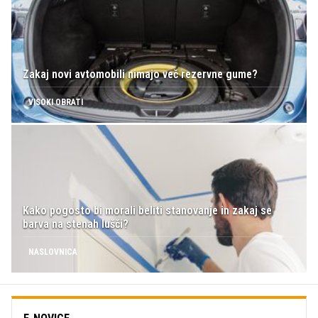
Zakaj novi avtomobili nimajo več rezervne gume?
VISOKI OBRATI
Kako pogosto bi morali beliti stanovanje in zakaj se
barva na stenah lušči?
NASLOVNICA