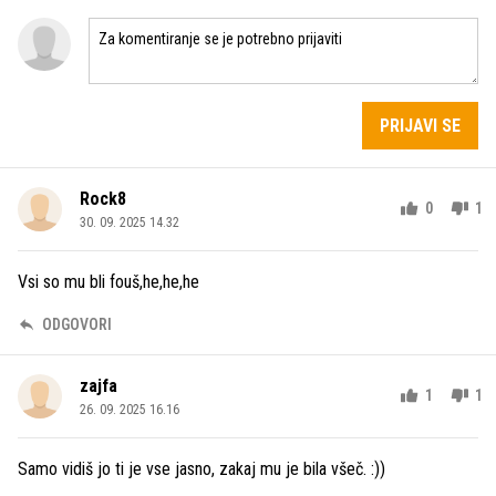
PRIJAVI SE
Rock8
0
1
30. 09. 2025 14.32
Vsi so mu bli fouš,he,he,he
ODGOVORI
zajfa
1
1
26. 09. 2025 16.16
Samo vidiš jo ti je vse jasno, zakaj mu je bila všeč. :))