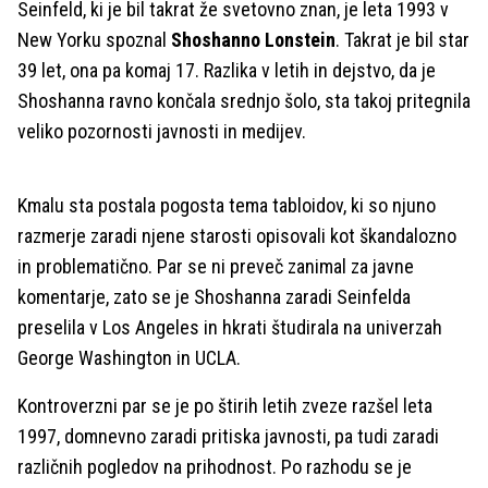
Seinfeld, ki je bil takrat že svetovno znan, je leta 1993 v
New Yorku spoznal
Shoshanno Lonstein
. Takrat je bil star
39 let, ona pa komaj 17. Razlika v letih in dejstvo, da je
Shoshanna ravno končala srednjo šolo, sta takoj pritegnila
veliko pozornosti javnosti in medijev.
Kmalu sta postala pogosta tema tabloidov, ki so njuno
razmerje zaradi njene starosti opisovali kot škandalozno
in problematično. Par se ni preveč zanimal za javne
komentarje, zato se je Shoshanna zaradi Seinfelda
preselila v Los Angeles in hkrati študirala na univerzah
George Washington in UCLA.
Kontroverzni par se je po štirih letih zveze razšel leta
1997, domnevno zaradi pritiska javnosti, pa tudi zaradi
različnih pogledov na prihodnost. Po razhodu se je