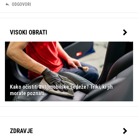
ODGOVORI
VISOKI OBRATI
Kako očistiti avtomobilske sedeže? Triki, ki jih
morate poznati
ZDRAVJE