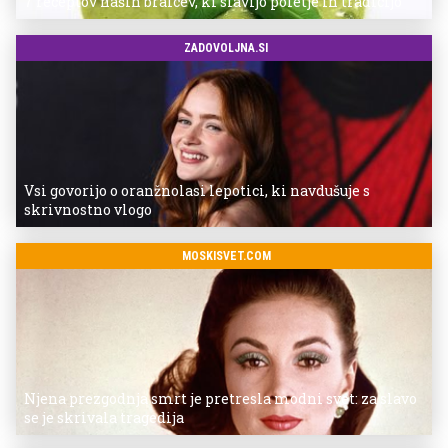
7 receptov naših bralcev, ki slavijo poletje in tradicijo
ZADOVOLJNA.SI
Vsi govorijo o oranžnolasi lepotici, ki navdušuje s
skrivnostno vlogo
MOSKISVET.COM
Njena prezgodnja smrt je pretresla modni svet: za slavo
se je skrivala tragedija