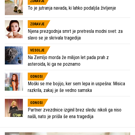
ZDRAVJE
To je jutranja navada, ki lahko podaljša življenje
ZDRAVJE
Njena prezgodnja smrt je pretresla modni svet: za
slavo se je skrivala tragedija
VESOLJE
Na Zemljo morda že milijon let pada prah z
asteroida, ki ga ne poznamo
ODNOSI
Moški se me bojijo, ker sem lepa in uspešna: Misica
razkrila, zakaj je še vedno samska
ODNOSI
Partner zvezdnice izginil brez sledu: nikoli ga niso
našli, nato je prišla še ena tragedija