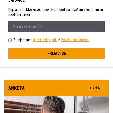
E-NOVICE
Prijavi se na Moskisvet e-novičke in bodi na tekočem z lepotnimi in
modnimi trendi.
Strinjam se s
splošnimi pogoji
in
Politiko zasebnosti
.
PRIJAVI SE
ANKETA
+ Arhiv