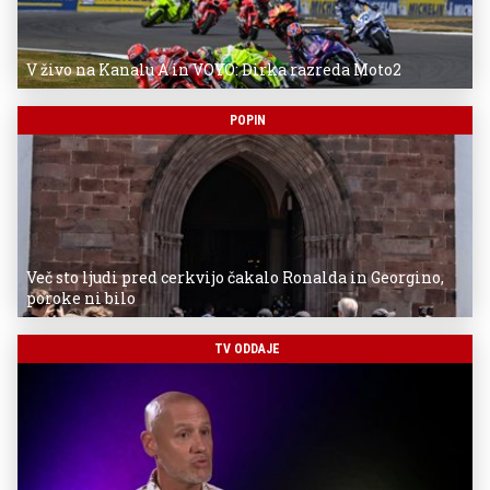
V živo na Kanalu A in VOYO: Dirka razreda Moto2
POPIN
Več sto ljudi pred cerkvijo čakalo Ronalda in Georgino,
poroke ni bilo
TV ODDAJE