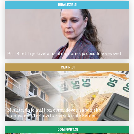
BIBALEZE.SI
Pri 14 letih je živela na ulici, danes jo občuduje ves svet
CEKIN.SI
Mislite, da je milijon evrov dovolj za sanjsko
stanovanje? Te številke so šokirale Evropo
DOMINVRT.SI