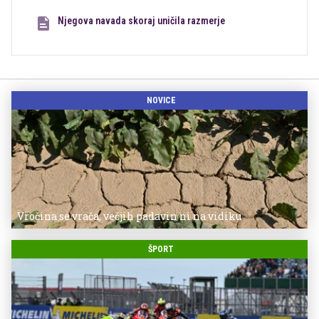
Njegova navada skoraj uničila razmerje
NOVICE
Vročina se vrača, večjih padavin ni na vidiku
ŠPORT