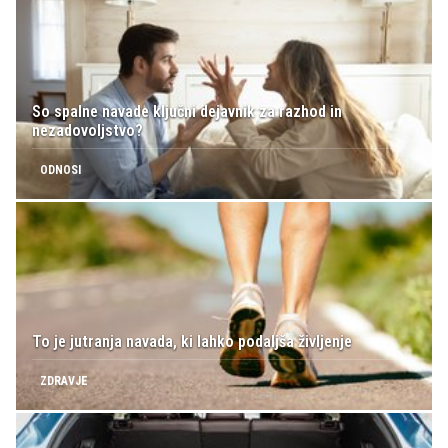
So spalne navade ključni dejavnik za razhod in
nezadovoljstvo?
ODNOSI
To je jutranja navada, ki lahko podaljša življenje
ZDRAVJE