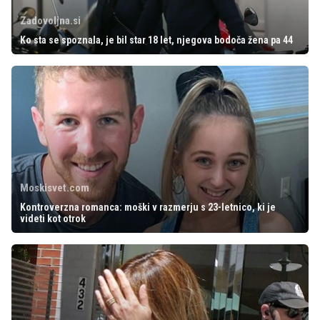
Zadovoljna.si
Ko sta se spoznala, je bil star 18 let, njegova bodoča žena pa 44
Moskisvet.com
Kontroverzna romanca: moški v razmerju s 23-letnico, ki je
videti kot otrok