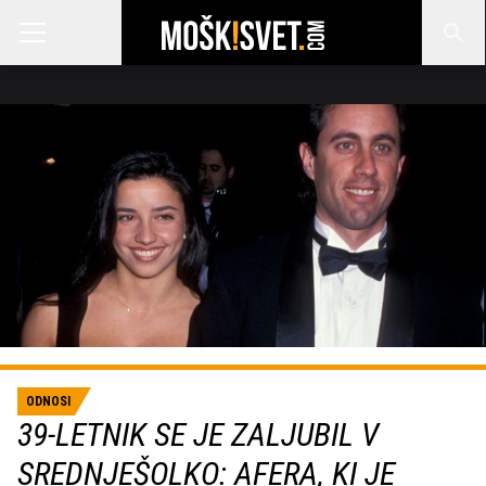
ODNOSI
39-LETNIK SE JE ZALJUBIL V
SREDNJEŠOLKO: AFERA, KI JE