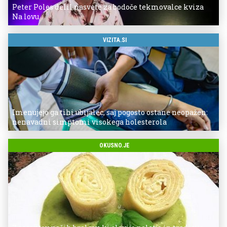
Peter Poles delil nasvete za bodoče tekmovalce kviza
Na lovu
VIZITA.SI
Imenujejo ga tihi ubijalec, saj pogosto ostane neopažen:
nenavadni simptomi visokega holesterola
OKUSNO.JE