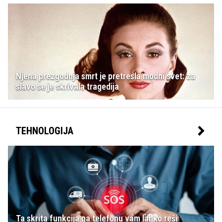
Njena prezgodnja smrt je pretresla modni svet: za
slavo se je skrivala tragedija
TEHNOLOGIJA
Ta skrita funkcija na telefonu vam lahko reši