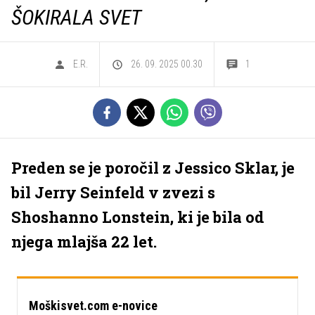
ŠOKIRALA SVET
E.R.
26. 09. 2025 00.30
1
Preden se je poročil z Jessico Sklar, je
bil Jerry Seinfeld v zvezi s
Shoshanno Lonstein, ki je bila od
njega mlajša 22 let.
Moškisvet.com e-novice