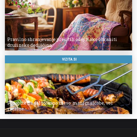
Pravilno shranjevanje prešitih odej: Kako ohraniti
družinsko dediščino
VIZITA.SI
Pozabite na dolgočasno meso: manj maščobe, več
svežine