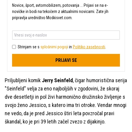
Novice, šport, avtomobilizem, potovanja ... Prijavi se na e-
novičke in bodi na tekočem z aktualnimi novicami. Zate jih
pripravlja uredništvo Moškisvet.com.
Strinjam se s
splošnimi pogoji
in
Politiko zasebnosti
.
PRIJAVI SE
Priljubljeni komik
Jerry Seinfeld
, čigar humoristična serija
"Seinfeld" velja za eno najboljših v zgodovini, že skoraj
dve desetletji in pol živi harmonično družinsko življenje s
svojo ženo Jessico, s katero ima tri otroke. Vendar mnogi
ne vedo, da je pred Jessico štiri leta povzročal pravi
škandal, ko je pri 39 letih začel zvezo z dijakinjo.