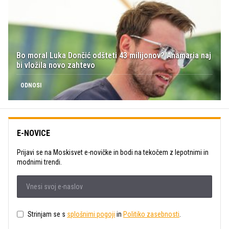
Bo moral Luka Dončić odšteti 43 milijonov? Anamaria naj
bi vložila novo zahtevo
ODNOSI
E-NOVICE
Prijavi se na Moskisvet e-novičke in bodi na tekočem z lepotnimi in
modnimi trendi.
Strinjam se s
splošnimi pogoji
in
Politiko zasebnosti
.