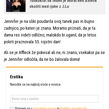
Tolikokrat na teden je moral Ben Affleck
skočiti med rjuhe z J.Lo
Jennifer je na sliki poudarila svoj tanek pas in bujno
zadnjico, po kateri je znana. Moramo priznati, da je ta
dama res videti odlično; malokdo bi uganil, da je letos
poleti praznovala 55. rojstni dan!
Ali se je Affleck že pokesal ali ne, ni znano, vsekakor pa se
je Jennifer odločila, da ne bo žalovala doma!
Erotika
Naročite se na najbolj vroče e-novice.
Strinjam se s
splošnimi pogoji
in
Politiko zasebnosti
.