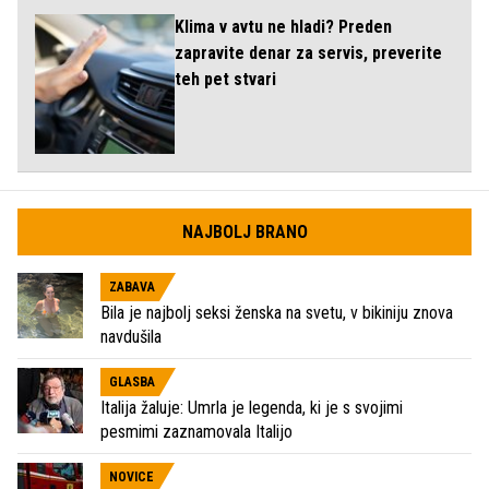
Klima v avtu ne hladi? Preden
zapravite denar za servis, preverite
teh pet stvari
NAJBOLJ BRANO
ZABAVA
Bila je najbolj seksi ženska na svetu, v bikiniju znova
navdušila
GLASBA
Italija žaluje: Umrla je legenda, ki je s svojimi
pesmimi zaznamovala Italijo
NOVICE