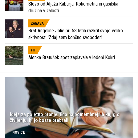
Slovo od Aljaža Kaburja: Rokometna in gasilska
družina v žalosti
ZABAVA
Brat Angeline Jolie pri 53 letih razkril svojo veliko
skrivnost: 'Zdaj sem končno svoboden'
FIT
Alenka Bratušek spet zaplavala v ledeni Kokri
Ideja za poletno branje: Ena najpomembnejših knjig o
življenju, ki jo boste prebrali
NOVICE