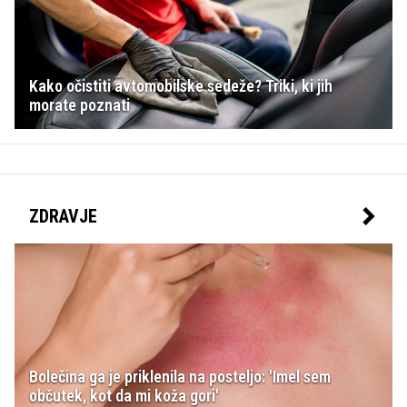
Kako očistiti avtomobilske sedeže? Triki, ki jih
morate poznati
ZDRAVJE
Bolečina ga je priklenila na posteljo: 'Imel sem
občutek, kot da mi koža gori'