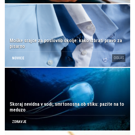
Moške srajce za poslovno okolje: kako izbrati pravo za
pisarno
OGLAS
NOVICE
Skoraj nevidna v vodi, smrtonosna ob stiku: pazite na to
meduzo
ZDRAVJE