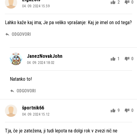
2
0
04. 09. 2024 15.59
Lahko kaže kaj ima; Je pa veliko vprašanje: Kaj je imel on od tega?
ODGOVORI
JanezNovakJohn
1
0
04. 09. 2024 18.02
Natanko to!
ODGOVORI
športnik66
9
0
04. 09. 2024 15.12
Tja, če je zatežena, ji tudi lepota na dolgi rok v zvezi nič ne