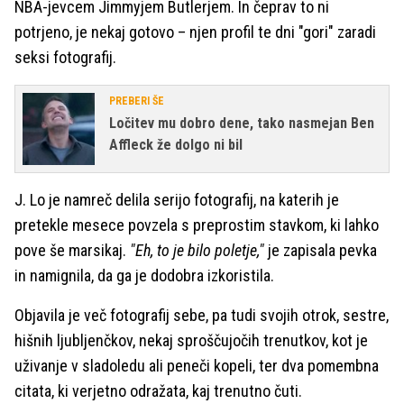
NBA-jevcem Jimmyjem Butlerjem. In čeprav to ni
potrjeno, je nekaj gotovo – njen profil te dni "gori" zaradi
seksi fotografij.
PREBERI ŠE
Ločitev mu dobro dene, tako nasmejan Ben
Affleck že dolgo ni bil
J. Lo je namreč delila serijo fotografij, na katerih je
pretekle mesece povzela s preprostim stavkom, ki lahko
pove še marsikaj.
"Eh, to je bilo poletje,"
je zapisala pevka
in namignila, da ga je dodobra izkoristila.
Objavila je več fotografij sebe, pa tudi svojih otrok, sestre,
hišnih ljubljenčkov, nekaj sproščujočih trenutkov, kot je
uživanje v sladoledu ali peneči kopeli, ter dva pomembna
citata, ki verjetno odražata, kaj trenutno čuti.