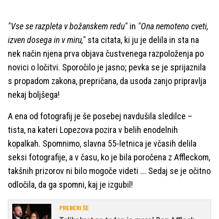
"Vse se razpleta v božanskem redu"
in
"Ona nemoteno cveti,
izven dosega in v miru,"
sta citata, ki ju je delila in sta na
nek način njena prva objava čustvenega razpoloženja po
novici o ločitvi. Sporočilo je jasno; pevka se je sprijaznila
s propadom zakona, prepričana, da usoda zanjo pripravlja
nekaj boljšega!
A ena od fotografij je še posebej navdušila sledilce –
tista, na kateri Lopezova pozira v belih enodelnih
kopalkah. Spomnimo, slavna 55-letnica je včasih delila
seksi fotografije, a v času, ko je bila poročena z Affleckom,
takšnih prizorov ni bilo mogoče videti ... Sedaj se je očitno
odločila, da ga spomni, kaj je izgubil!
PREBERI ŠE