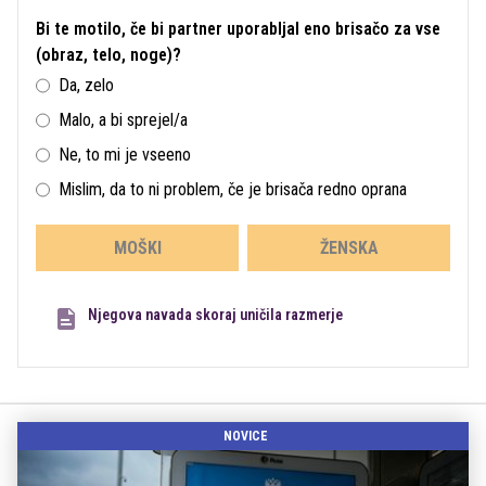
Bi te motilo, če bi partner uporabljal eno brisačo za vse
(obraz, telo, noge)?
Da, zelo
Malo, a bi sprejel/a
Ne, to mi je vseeno
Mislim, da to ni problem, če je brisača redno oprana
MOŠKI
ŽENSKA
Njegova navada skoraj uničila razmerje
NOVICE