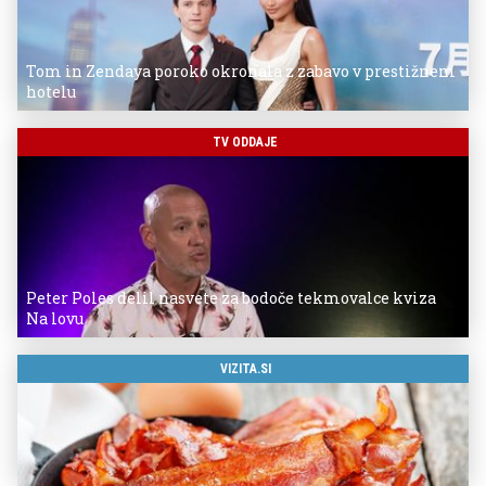
Tom in Zendaya poroko okronala z zabavo v prestižnem
hotelu
TV ODDAJE
Peter Poles delil nasvete za bodoče tekmovalce kviza
Na lovu
VIZITA.SI