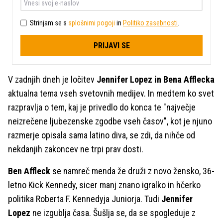
Strinjam se s
splošnimi pogoji
in
Politiko zasebnosti
.
PRIJAVI SE
V zadnjih dneh je ločitev
Jennifer Lopez in Bena Afflecka
aktualna tema vseh svetovnih medijev. In medtem ko svet
razpravlja o tem, kaj je privedlo do konca te "največje
neizrečene ljubezenske zgodbe vseh časov", kot je njuno
razmerje opisala sama latino diva, se zdi, da nihče od
nekdanjih zakoncev ne trpi prav dosti.
Ben Affleck
se namreč menda že druži z novo žensko, 36-
letno Kick Kennedy, sicer manj znano igralko in hčerko
politika Roberta F. Kennedyja Juniorja. Tudi
Jennifer
Lopez
ne izgublja časa. Šušlja se, da se spogleduje z