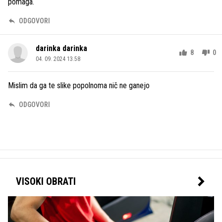
pomaga.
ODGOVORI
darinka darinka
8
0
04. 09. 2024 13.58
Mislim da ga te slike popolnoma nič ne ganejo
ODGOVORI
VISOKI OBRATI