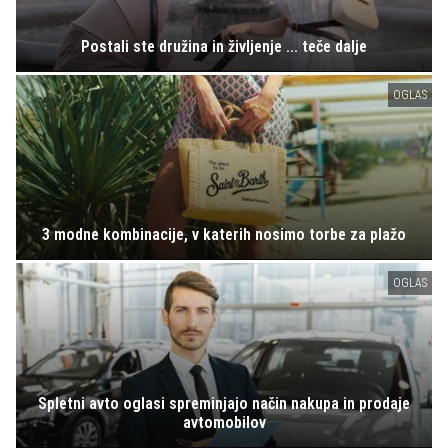
Postali ste družina in življenje ... teče dalje
OGLAS
3 modne kombinacije, v katerih nosimo torbe za plažo
OGLAS
Spletni avto oglasi spreminjajo način nakupa in prodaje
avtomobilov