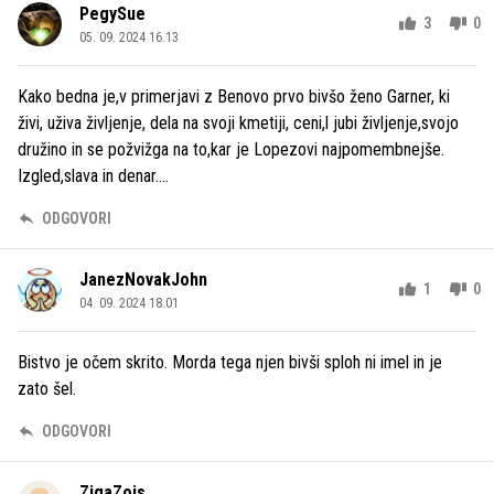
PegySue
3
0
05. 09. 2024 16.13
Kako bedna je,v primerjavi z Benovo prvo bivšo ženo Garner, ki
živi, uživa življenje, dela na svoji kmetiji, ceni,l jubi življenje,svojo
družino in se požvižga na to,kar je Lopezovi najpomembnejše.
Izgled,slava in denar....
ODGOVORI
JanezNovakJohn
1
0
04. 09. 2024 18.01
Bistvo je očem skrito. Morda tega njen bivši sploh ni imel in je
zato šel.
ODGOVORI
ZigaZois