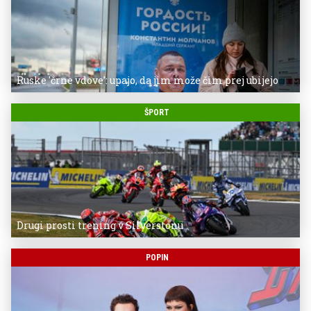
Ruske 'črne vdove': upajo, da jim može čim prej ubijejo
ŠPORT
Drugi prosti trening v Silverstonu
POPIN