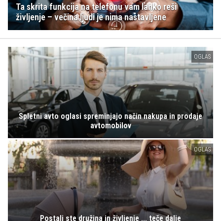
Ta skrita funkcija na telefonu vam lahko reši
življenje – večina ljudi je nima nastavljene
OGLAS
Spletni avto oglasi spreminjajo način nakupa in prodaje
avtomobilov
OGLAS
Postali ste družina in življenje ... teče dalje