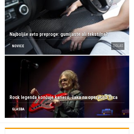
Najboljše avto preproge: gumijaste ali tekstilne?
OGLAS
NOVICE
Rock legenda končuje kariero, čaka na operacijo srca
GLASBA