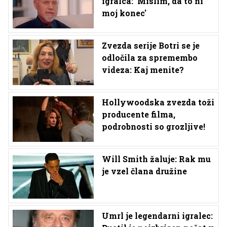
igralca: 'Mislim, da to ni
moj konec'
Zvezda serije Botri se je
odločila za spremembo
videza: Kaj menite?
Hollywoodska zvezda toži
producente filma,
podrobnosti so grozljive!
Will Smith žaluje: Rak mu
je vzel člana družine
Umrl je legendarni igralec: