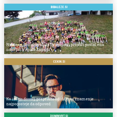
BIBALEZE.SI
Nihče ni pričakoval, da bo majhen projekt postal ena
najlepših zgodb Zasavja
CEKIN.SI
Ko imajo dovolj, preprosto odidejo: to znamenje
najpogosteje da odpoved
DOMINVRT.SI