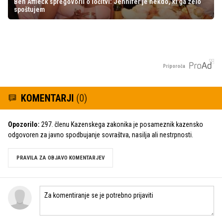
Ben Affleck spregovoril o ločitvi: Jennifer je nekdo, ki ga zelo
spoštujem
Priporoča
KOMENTARJI
(0)
Opozorilo:
297. členu Kazenskega zakonika je posameznik kazensko
odgovoren za javno spodbujanje sovraštva, nasilja ali nestrpnosti.
PRAVILA ZA OBJAVO KOMENTARJEV