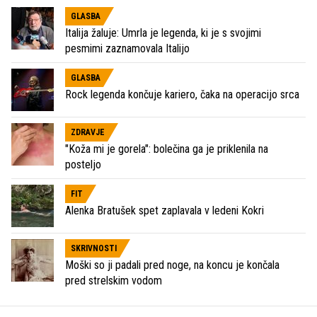
GLASBA
Italija žaluje: Umrla je legenda, ki je s svojimi
pesmimi zaznamovala Italijo
GLASBA
Rock legenda končuje kariero, čaka na operacijo srca
ZDRAVJE
"Koža mi je gorela": bolečina ga je priklenila na
posteljo
FIT
Alenka Bratušek spet zaplavala v ledeni Kokri
SKRIVNOSTI
Moški so ji padali pred noge, na koncu je končala
pred strelskim vodom