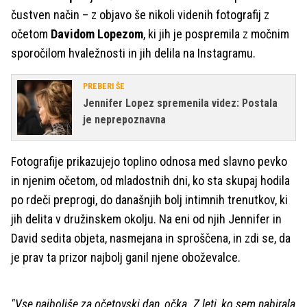
čustven način – z objavo še nikoli videnih fotografij z
očetom
Davidom Lopezom
, ki jih je pospremila z močnim
sporočilom hvaležnosti in jih delila na Instagramu.
PREBERI ŠE
Jennifer Lopez spremenila videz: Postala
je neprepoznavna
Fotografije prikazujejo toplino odnosa med slavno pevko
in njenim očetom, od mladostnih dni, ko sta skupaj hodila
po rdeči preprogi, do današnjih bolj intimnih trenutkov, ki
jih delita v družinskem okolju. Na eni od njih Jennifer in
David sedita objeta, nasmejana in sproščena, in zdi se, da
je prav ta prizor najbolj ganil njene oboževalce.
"Vse najboljše za očetovski dan, očka. Z leti, ko sem nabirala