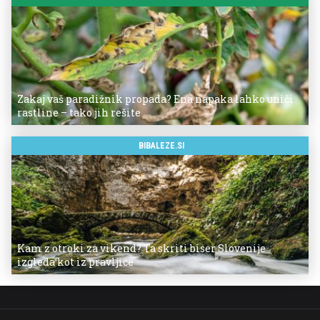
Zakaj vaš paradižnik propada? Ena napaka lahko uniči
rastline – tako jih rešite
BIBALEZE.SI
Kam z otroki za vikend? Ta skriti biser Slovenije
izgleda kot iz pravljice