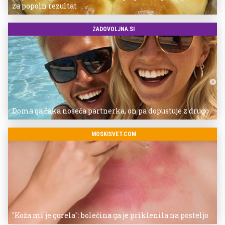
za popoln rezultat
ZADOVOLJNA.SI
Doma ga čaka noseča partnerka, on pa dopustuje z drugo
MOSKISVET.COM
"Koža mi je gorela": bolečina ga je priklenila na posteljo