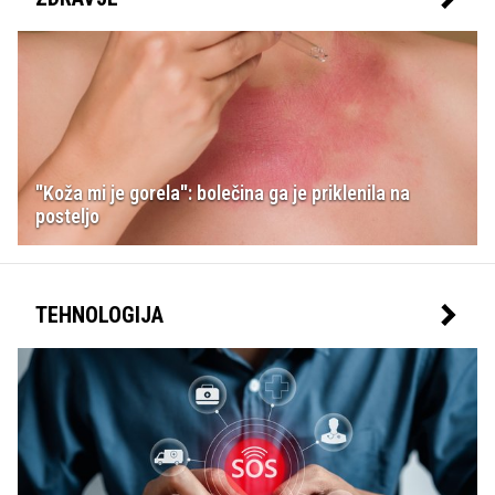
"Koža mi je gorela": bolečina ga je priklenila na
posteljo
TEHNOLOGIJA