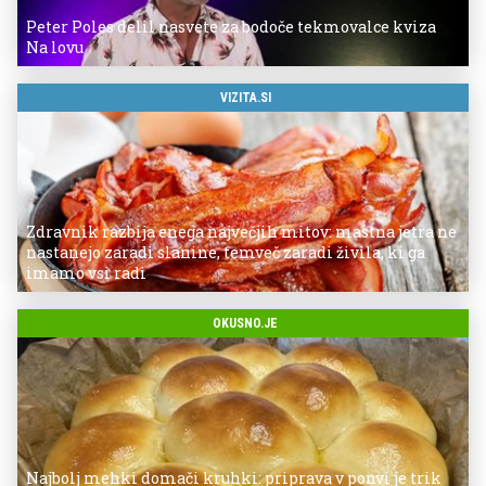
Peter Poles delil nasvete za bodoče tekmovalce kviza
Na lovu
VIZITA.SI
Zdravnik razbija enega največjih mitov: mastna jetra ne
nastanejo zaradi slanine, temveč zaradi živila, ki ga
imamo vsi radi
OKUSNO.JE
Najbolj mehki domači kruhki: priprava v ponvi je trik