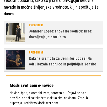
večkrat poudarila, kako so ji starši privzgojili delovne
navade in močne življenjske vrednote, ki jih spoštuje še
danes.
PREBERI ŠE
Jennifer Lopez znova na sodišču: Brez
dovoljenja je storila to
PREBERI ŠE
Kakšna sramota za Jennifer Lopez! Na
odru kazala zadnjico in poljubljala ženske
Moškisvet.com e-novice
Novice, šport, avtomobilizem, potovanja ... Prijavi se na e-
novičke in bodi na tekočem z aktualnimi novicami. Zate jih
pripravlja uredništvo Moškisvet.com.