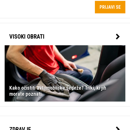
PRIJAVI SE
VISOKI OBRATI
Kako očistiti avtomobilske sedeže? Triki, ki jih
morate poznati
ZDRAVJE