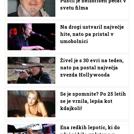
Pustil je neizbrisen pečat v
svetu filma
Na drogi ustvaril največje
hite, nato pa pristal v
umobolnici
Živel je s 30 evri na teden,
nato pa postal največja
zvezda Hollywooda
Se je spomnite? Po 25 letih
se je vrnila, lepša kot
kdajkoli!
Ena redkih lepotic, ki do