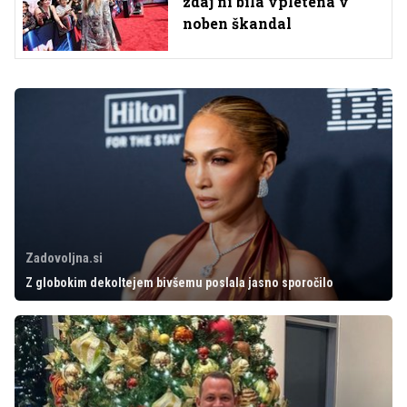
zdaj ni bila vpletena v
noben škandal
Zadovoljna.si
Z globokim dekoltejem bivšemu poslala jasno sporočilo