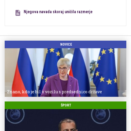
Njegova navada skoraj uničila razmerje
NOVICE
Znano, kdo je bil v vozilu s predsednico države
ŠPORT