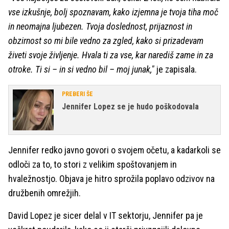
vse izkušnje, bolj spoznavam, kako izjemna je tvoja tiha moč
in neomajna ljubezen. Tvoja doslednost, prijaznost in
obzirnost so mi bile vedno za zgled, kako si prizadevam
živeti svoje življenje. Hvala ti za vse, kar narediš zame in za
otroke. Ti si – in si vedno bil – moj junak,"
je zapisala.
PREBERI ŠE
Jennifer Lopez se je hudo poškodovala
Jennifer redko javno govori o svojem očetu, a kadarkoli se
odloči za to, to stori z velikim spoštovanjem in
hvaležnostjo. Objava je hitro sprožila poplavo odzivov na
družbenih omrežjih.
David Lopez je sicer delal v IT sektorju, Jennifer pa je