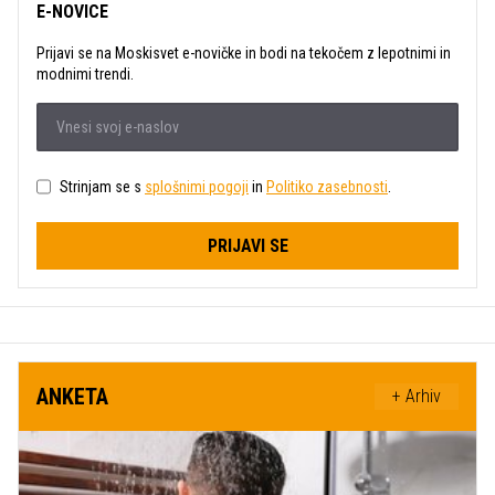
E-NOVICE
Prijavi se na Moskisvet e-novičke in bodi na tekočem z lepotnimi in
modnimi trendi.
Strinjam se s
splošnimi pogoji
in
Politiko zasebnosti
.
PRIJAVI SE
ANKETA
+ Arhiv