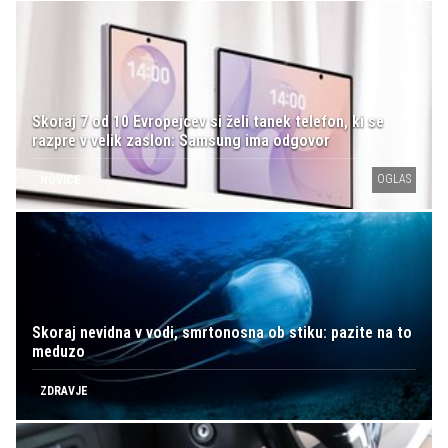
Skoraj 7 od 10 Evropejcev si želi tanek telefon, ki se
razpre v velik zaslon: Samsung ima odgovor
OGLAS
NOVICE
Skoraj nevidna v vodi, smrtonosna ob stiku: pazite na to
meduzo
ZDRAVJE