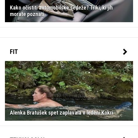
Kako očistiti avtomobilske sedeže? Triki, ki jih
morate poznati
FIT
Alenka Bratušek spet zaplavala v ledeni Kokri