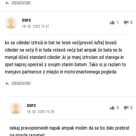
ODGOVORI
zurc
1
0
18. 02. 2025 15.37
ko se cilinder iztroši in bat ne tesni več(preveč lufta) brusiš
cilinder na večji fi in tuda vstaviš večji bat ampak če bata ne bi
menjal iščeš standard cilinder ,ki je manj iztrošen od starega in
spet naprej operiraš z svojim starim batom .Tako si js razlam to
menjavo partnerice z mlajšo in motorznastvenega pogleda
ODGOVORI
zurc
0
0
18. 02. 2025 15.39
nekaj pravopismenih napak ampak mislim da se bo dalo prebrat
pa morda razumet