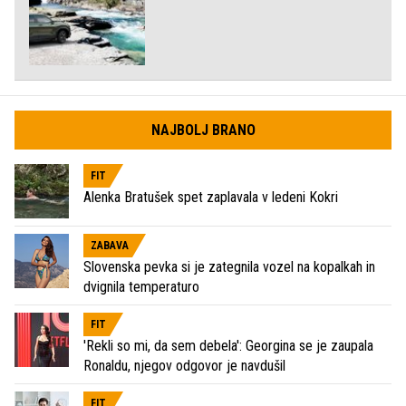
NAJBOLJ BRANO
FIT
Alenka Bratušek spet zaplavala v ledeni Kokri
ZABAVA
Slovenska pevka si je zategnila vozel na kopalkah in
dvignila temperaturo
FIT
'Rekli so mi, da sem debela': Georgina se je zaupala
Ronaldu, njegov odgovor je navdušil
FIT