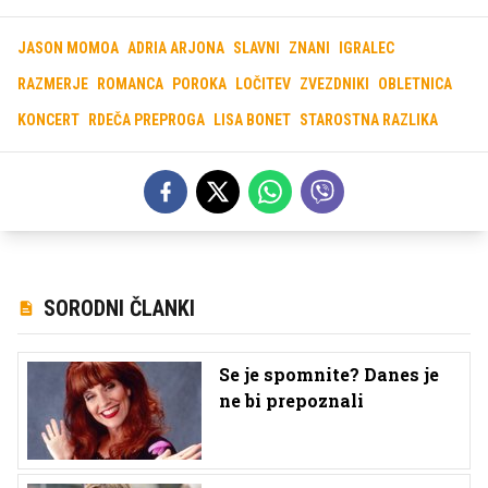
JASON MOMOA
ADRIA ARJONA
SLAVNI
ZNANI
IGRALEC
RAZMERJE
ROMANCA
POROKA
LOČITEV
ZVEZDNIKI
OBLETNICA
KONCERT
RDEČA PREPROGA
LISA BONET
STAROSTNA RAZLIKA
SORODNI ČLANKI
Se je spomnite? Danes je
ne bi prepoznali