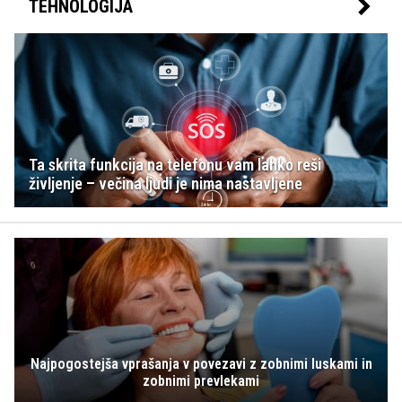
TEHNOLOGIJA
Ta skrita funkcija na telefonu vam lahko reši
življenje – večina ljudi je nima nastavljene
Najpogostejša vprašanja v povezavi z zobnimi luskami in
zobnimi prevlekami