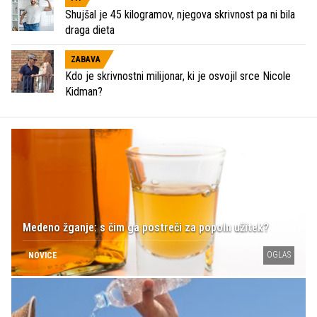
Shujšal je 45 kilogramov, njegova skrivnost pa ni bila
draga dieta
ZABAVA
Kdo je skrivnostni milijonar, ki je osvojil srce Nicole
Kidman?
Medeno žganje: s čim ga postreči za popoln užitek?
OGLAS
NOVICE