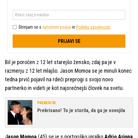
Strinjam se s
splošnimi pogoji
in
Politiko zasebnosti
.
PRIJAVI SE
Bil je poročen z 12 let starejšo žensko, zdaj pa je v
razmerju z 12 let mlajšo. Jason Momoa se je minuli konec
tedna prvič pojavil na rdeči preprogi s svojo novo
partnerko in videti je kot najsrečnejši človek na svetu.
PREBERI ŠE
Prebrisano! To je storila, da ga je osvojila
Jason Momoa
(45) se je s portoriško igralko
Adrio Arjona