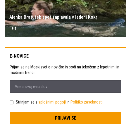
Alenka Bratušek spet zaplavala v ledeni Kokri
FIT
E-NOVICE
Prijavi se na Moskisvet e-novičke in bodi na tekočem z lepotnimi in
modnimi trendi.
Strinjam se s
splošnimi pogoji
in
Politiko zasebnosti
.
PRIJAVI SE