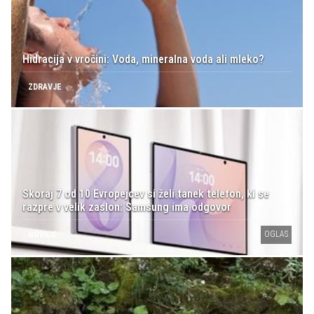
Hidracija v vročini: Voda, mineralna voda ali mleko?
ZDRAVJE
Skoraj 7 od 10 Evropejcev si želi tanek telefon, ki se
razpre v velik zaslon: Samsung ima odgovor
OGLAS
NOVICE