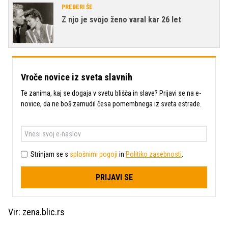
PREBERI ŠE
Z njo je svojo ženo varal kar 26 let
Vroče novice iz sveta slavnih
Te zanima, kaj se dogaja v svetu blišča in slave? Prijavi se na e-
novice, da ne boš zamudil česa pomembnega iz sveta estrade.
Strinjam se s
splošnimi pogoji
in
Politiko zasebnosti
.
PRIJAVI SE
Vir: zena.blic.rs