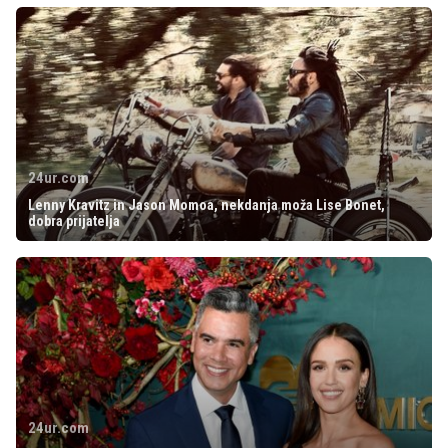
24ur.com
Lenny Kravitz in Jason Momoa, nekdanja moža Lise Bonet,
dobra prijatelja
24ur.com