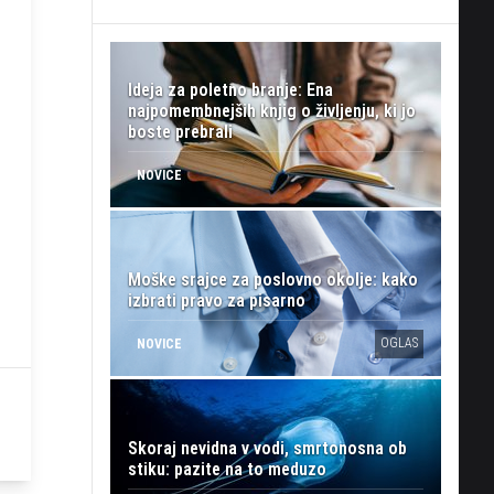
Ideja za poletno branje: Ena
najpomembnejših knjig o življenju, ki jo
boste prebrali
NOVICE
Moške srajce za poslovno okolje: kako
izbrati pravo za pisarno
OGLAS
NOVICE
Skoraj nevidna v vodi, smrtonosna ob
stiku: pazite na to meduzo