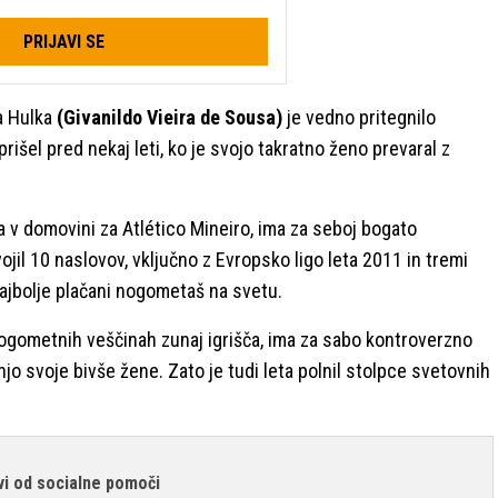
PRIJAVI SE
a Hulka
(Givanildo Vieira de Sousa)
je vedno pritegnilo
rišel pred nekaj leti, ko je svojo takratno ženo prevaral z
ra v domovini za Atlético Mineiro, ima za seboj bogato
jil 10 naslovov, vključno z Evropsko ligo leta 2011 in tremi
najbolje plačani nogometaš na svetu.
nogometnih veščinah zunaj igrišča, ima za sabo kontroverzno
o svoje bivše žene. Zato je tudi leta polnil stolpce svetovnih
ivi od socialne pomoči