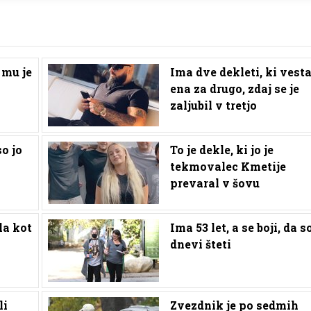
 mu je
Ima dve dekleti, ki vest
ena za drugo, zdaj se je
zaljubil v tretjo
o jo
To je dekle, ki jo je
tekmovalec Kmetije
prevaral v šovu
la kot
Ima 53 let, a se boji, da so
dnevi šteti
li
Zvezdnik je po sedmih