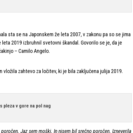
nala sta se na Japonskem že leta 2007, v zakonu pa so se jima
 je leta 2019 izbruhnil svetovni škandal. Govorilo se je, da je
akinjo – Camilo Angelo.
 vložila zahtevo za ločitev, ki je bila zaključena julija 2019.
es pleza v gore na pol nag
l poročen. Jaz sem moški. In nisem bil srečno poročen. Izneverila