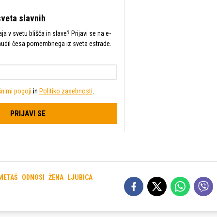
sveta slavnih
a v svetu blišča in slave? Prijavi se na e-
mudil česa pomembnega iz sveta estrade.
nimi pogoji
in
Politiko zasebnosti
.
PRIJAVI SE
METAŠ
ODNOSI
ŽENA
LJUBICA