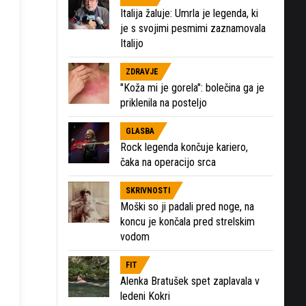
Italija žaluje: Umrla je legenda, ki
je s svojimi pesmimi zaznamovala
Italijo
ZDRAVJE
"Koža mi je gorela": bolečina ga je
priklenila na posteljo
GLASBA
Rock legenda končuje kariero,
čaka na operacijo srca
SKRIVNOSTI
Moški so ji padali pred noge, na
koncu je končala pred strelskim
vodom
FIT
Alenka Bratušek spet zaplavala v
ledeni Kokri