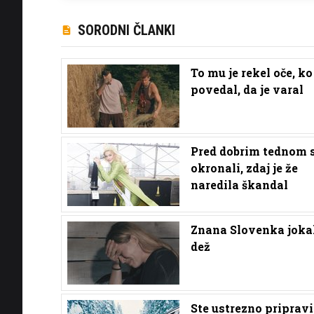
SORODNI ČLANKI
To mu je rekel oče, ko
povedal, da je varal
Pred dobrim tednom s
okronali, zdaj je že
naredila škandal
Znana Slovenka joka
dež
Ste ustrezno pripravi