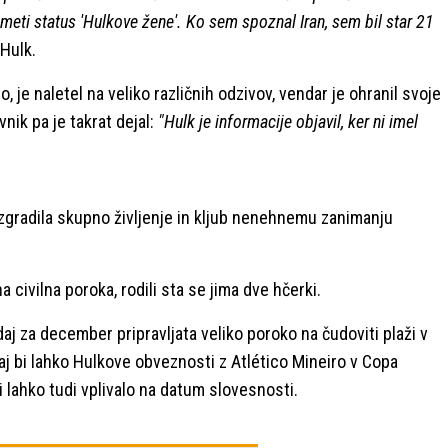
 imeti status 'Hulkove žene'. Ko sem spoznal Iran, sem bil star 21
Hulk.
o, je naletel na veliko različnih odzivov, vendar je ohranil svoje
nik pa je takrat dejal:
"Hulk je informacije objavil, ker ni imel
 zgradila skupno življenje in kljub nenehnemu zanimanju
a civilna poroka, rodili sta se jima dve hčerki.
aj za december pripravljata veliko poroko na čudoviti plaži v
 saj bi lahko Hulkove obveznosti z Atlético Mineiro v Copa
 lahko tudi vplivalo na datum slovesnosti.