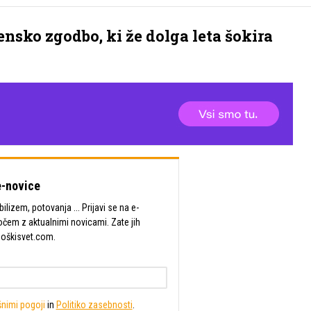
nsko zgodbo, ki že dolga leta šokira
-novice
lizem, potovanja ... Prijavi se na e-
očem z aktualnimi novicami. Zate jih
Moškisvet.com.
nimi pogoji
in
Politiko zasebnosti
.