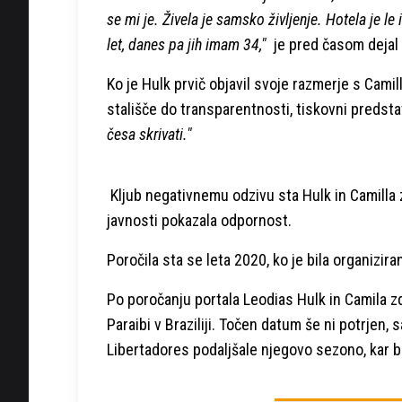
se mi je. Živela je samsko življenje. Hotela je le
let, danes pa jih imam 34,"
je pred časom dejal 
Ko je Hulk prvič objavil svoje razmerje s Camill
stališče do transparentnosti, tiskovni predstav
česa skrivati."
Kljub negativnemu odzivu sta Hulk in Camilla
javnosti pokazala odpornost.
Poročila sta se leta 2020, ko je bila organiziran
Po poročanju portala Leodias Hulk in Camila zd
Paraibi v Braziliji. Točen datum še ni potrjen,
Libertadores podaljšale njegovo sezono, kar bi