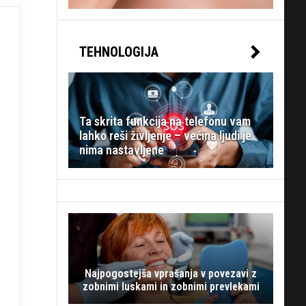
TEHNOLOGIJA
Ta skrita funkcija na telefonu vam
lahko reši življenje – večina ljudi je
nima nastavljene
Najpogostejša vprašanja v povezavi z
zobnimi luskami in zobnimi prevlekami