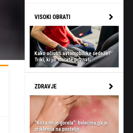
VISOKI OBRATI
Kako očistiti avtomobilske sedeže?
Triki, ki jih morate poznati
ZDRAVJE
"Koža mi je gorela": bolečina ga je
priklenila na posteljo