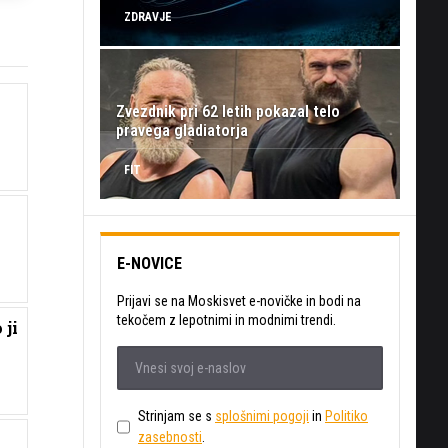
ZDRAVJE
a
Zvezdnik pri 62 letih pokazal telo
pravega gladiatorja
FIT
E-NOVICE
Prijavi se na Moskisvet e-novičke in bodi na
tekočem z lepotnimi in modnimi trendi.
 ji
Strinjam se s
splošnimi pogoji
in
Politiko
zasebnosti
.