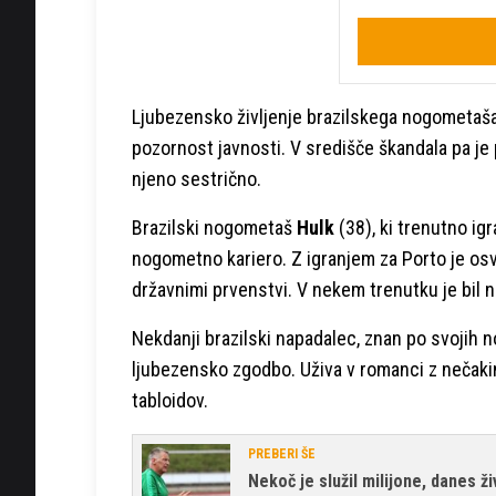
Ljubezensko življenje brazilskega nogometaš
pozornost javnosti. V središče škandala pa je p
njeno sestrično.
Brazilski nogometaš
Hulk
(38), ki trenutno ig
nogometno kariero. Z igranjem za Porto je osvo
državnimi prvenstvi. V nekem trenutku je bil 
Nekdanji brazilski napadalec, znan po svojih 
ljubezensko zgodbo. Uživa v romanci z nečakinj
tabloidov.
PREBERI ŠE
Nekoč je služil milijone, danes ž