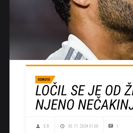
ODNOSI
LOČIL SE JE OD 
NJENO NEČAKIN
E.R.
30. 11. 2024 01.00
1