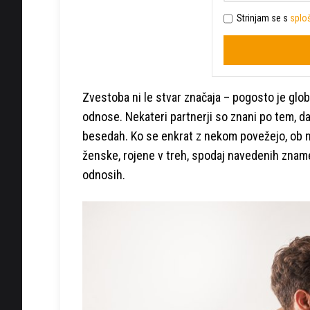
Strinjam se s
sploš
Zvestoba ni le stvar značaja – pogosto je glo
odnose. Nekateri partnerji so znani po tem, da
besedah. Ko se enkrat z nekom povežejo, ob nj
ženske, rojene v treh, spodaj navedenih zname
odnosih.