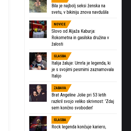
Bila je najbolj seksi ženska na
svetu, v bikiniju znova navdušila
NOVICE
Slovo od Aljaža Kaburja:
Rokometna in gasilska družina v
žalosti
GLASBA
Italija žaluje: Umrla je legenda, ki
je s svojimi pesmimi zaznamovala
Italijo
ZABAVA
Brat Angeline Jolie pri 53 letih
razkril svojo veliko skrivnost: 'Zdaj
sem končno svoboden'
GLASBA
Rock legenda končuje kariero,