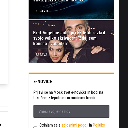
ZDRAVJE
Brat Angeline Jolie pri 53 letih razkril
svojo veliko skrivnost: 'Zdaj sem
končno svoboden'
ZABAVA
E-NOVICE
Prijavi se na Moskisvet e-novičke in bodi na
tekočem z lepotnimi in modnimi trendi.
o
Strinjam se s
splošnimi pogoji
in
Politiko