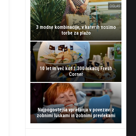
OGLAS
3 modne kombinacije, v katerih nosimo
torbe za plažo
10 let in več kot 1.300 lokacij Fresh
Corner
Najpogostejša vprašanja v povezavi z
zobnimi luskami in zobnimi prevlekami