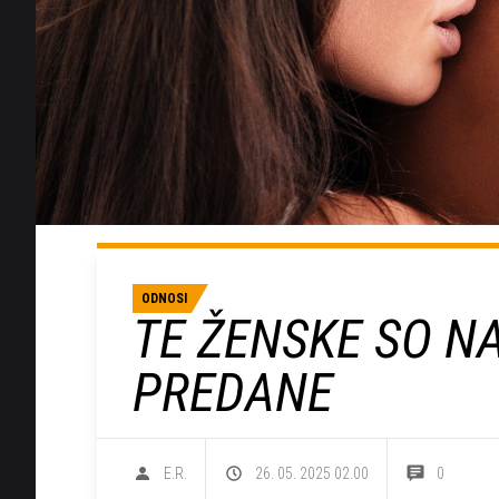
ODNOSI
TE ŽENSKE SO N
PREDANE
E.R.
26. 05. 2025 02.00
0