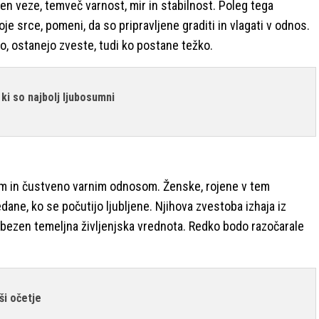
ven veze, temveč varnost, mir in stabilnost. Poleg tega
je srce, pomeni, da so pripravljene graditi in vlagati v odnos.
jo, ostanejo zveste, tudi ko postane težko.
ki so najbolj ljubosumni
kim in čustveno varnim odnosom. Ženske, rojene v tem
ane, ko se počutijo ljubljene. Njihova zvestoba izhaja iz
ubezen temeljna življenjska vrednota. Redko bodo razočarale
ši očetje