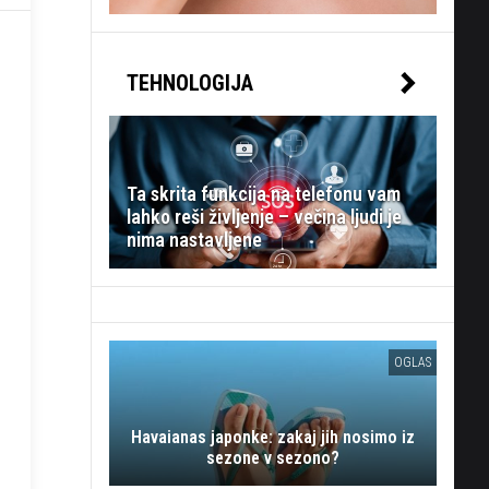
TEHNOLOGIJA
Ta skrita funkcija na telefonu vam
lahko reši življenje – večina ljudi je
nima nastavljene
OGLAS
Havaianas japonke: zakaj jih nosimo iz
sezone v sezono?