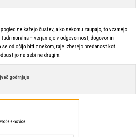
 pogled ne kažejo čustev, a ko nekomu zaupajo, to vzamejo
 tudi moralna – verjamejo v odgovornost, dogovor in
 se odločijo biti z nekom, raje izberejo predanost kot
 odpustijo ne sebi ne drugim.
ajveč godrnjajo
 vroče e-novice.