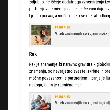
zaljubijo, ne iščejo dodatnega vznemirjenja iz
partnerjev ne menjajo zlahka – če vam dajo svo
Ljubijo počasi, a močno, in ko se enkrat odloči
PREBERI ŠE
V teh znamenjih so rojeni moški, 
Rak
Rak je znamenje, ki naravno gravitira k globo
znamenju, so neverjetno zveste, skrbne in pred
močne povezanosti s partnerjem – zanje je lj
nekoga, ki jim je resnično mar.
PREBERI ŠE
V teh znamenjih so rojeni najbolj