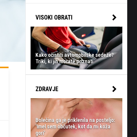
VISOKI OBRATI
Kako očistiti avtomobilske sedeže?
Triki, ki jih morate poznati
ZDRAVJE
Bolečina ga je priklenila na posteljo:
'Imel sem občutek, kot da mi koža
gori'