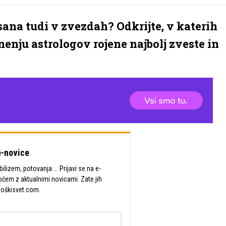
isana tudi v zvezdah? Odkrijte, v katerih
nju astrologov rojene najbolj zveste in
-novice
lizem, potovanja ... Prijavi se na e-
očem z aktualnimi novicami. Zate jih
Moškisvet.com.