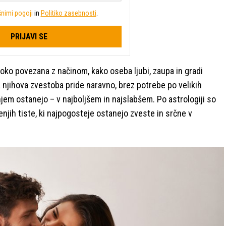
nimi pogoji
in
Politiko zasebnosti
.
PRIJAVI SE
boko povezana z načinom, kako oseba ljubi, zaupa in gradi
 njihova zvestoba pride naravno, brez potrebe po velikih
em ostanejo – v najboljšem in najslabšem. Po astrologiji so
njih tiste, ki najpogosteje ostanejo zveste in srčne v