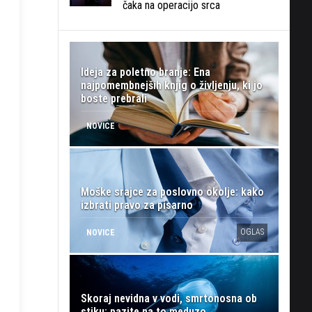
čaka na operacijo srca
Ideja za poletno branje: Ena
najpomembnejših knjig o življenju, ki jo
boste prebrali
NOVICE
Moške srajce za poslovno okolje: kako
izbrati pravo za pisarno
OGLAS
NOVICE
Skoraj nevidna v vodi, smrtonosna ob
stiku: pazite na to meduzo