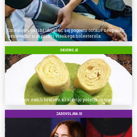
Imenujejo ga tihi ubijalec, saj pogosto ostane neopažen:
nenavadni simptomi visokega holesterola
OKUSNO.JE
7 receptov naših bralcev, ki slavijo poletje in tradicijo
ZADOVOLJNA.SI