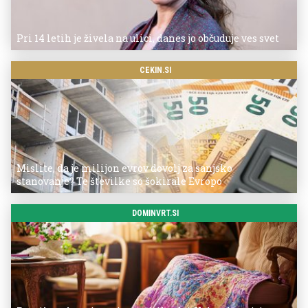
Pri 14 letih je živela na ulici, danes jo občuduje ves svet
CEKIN.SI
Mislite, da je milijon evrov dovolj za sanjsko
stanovanje? Te številke so šokirale Evropo
DOMINVRT.SI