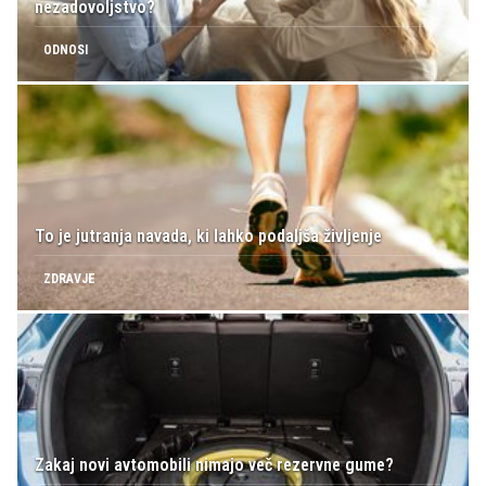
nezadovoljstvo?
ODNOSI
To je jutranja navada, ki lahko podaljša življenje
ZDRAVJE
Zakaj novi avtomobili nimajo več rezervne gume?