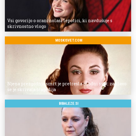
Vsi govorijo o oranžnolasi lepotici, ki navdušuje s
skrivnostno vlogo
MOSKISVET.COM
Njena prezgodnja smrt je pretresla modni svet: za slavo
se je skrivala tragedija
BIBALEZE.SI