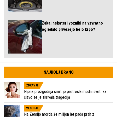
Zakaj nekateri vozniki na vzvratno
ogledalo privežejo belo krpo?
NAJBOLJ BRANO
ZDRAVJE
Njena prezgodnja smrt je pretresla modni svet: za
slavo se je skrivala tragedija
VESOLJE
Na Zemljo morda že milijon let pada prah z