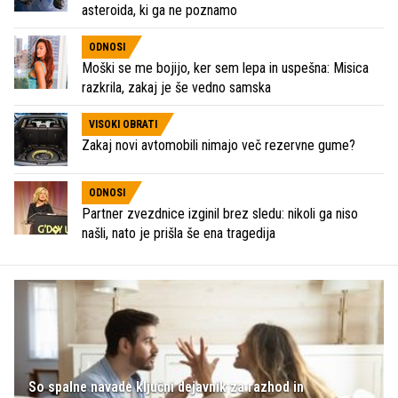
asteroida, ki ga ne poznamo
ODNOSI
Moški se me bojijo, ker sem lepa in uspešna: Misica
razkrila, zakaj je še vedno samska
VISOKI OBRATI
Zakaj novi avtomobili nimajo več rezervne gume?
ODNOSI
Partner zvezdnice izginil brez sledu: nikoli ga niso
našli, nato je prišla še ena tragedija
So spalne navade ključni dejavnik za razhod in