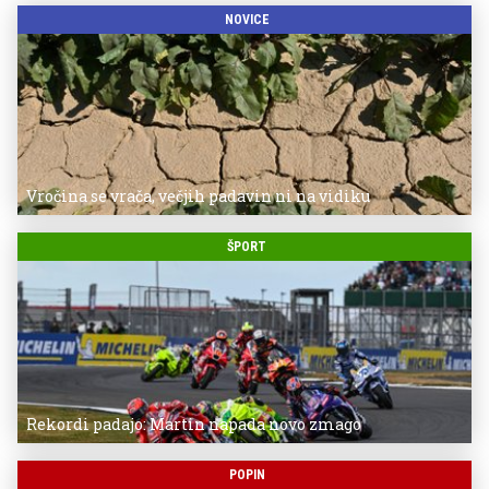
NOVICE
Vročina se vrača, večjih padavin ni na vidiku
ŠPORT
Rekordi padajo: Martin napada novo zmago
POPIN