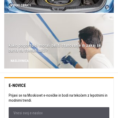
VISOKI OBRATI
Kako pogosto bi morali beliti stanovanje in zakaj se
barva na stenah lušči?
NASLOVNICA
E-NOVICE
Prijavi se na Moskisvet e-novičke in bodi na tekočem z lepotnimi in
modnimi trendi.