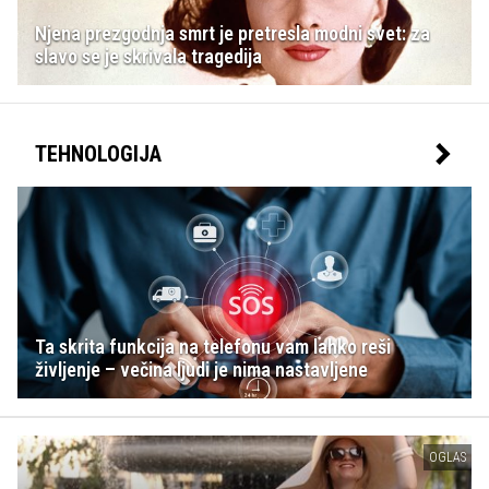
Njena prezgodnja smrt je pretresla modni svet: za
slavo se je skrivala tragedija
TEHNOLOGIJA
Ta skrita funkcija na telefonu vam lahko reši
življenje – večina ljudi je nima nastavljene
OGLAS