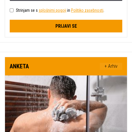
Strinjam se s
splošnimi pogoji
in
Politiko zasebnosti
.
PRIJAVI SE
ANKETA
+ Arhiv