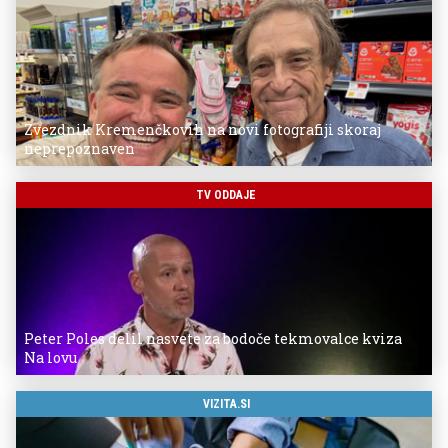
Zvezdnik Kremenčkovih na novi fotografiji skoraj
neprepoznaven
TV ODDAJE
Peter Poles delil nasvete za bodoče tekmovalce kviza
Na lovu
VIZITA.SI