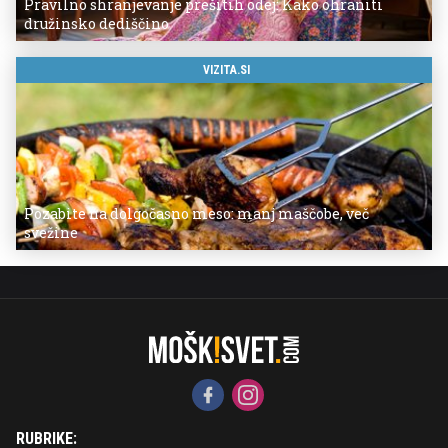
Pravilno shranjevanje prešitih odej: Kako ohraniti
družinsko dediščino
VIZITA.SI
Pozabite na dolgočasno meso: manj maščobe, več
svežine
RUBRIKE: