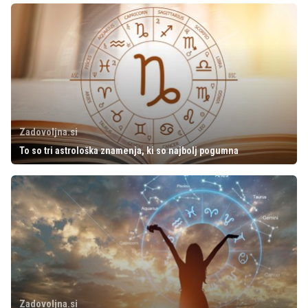
Zadovoljna.si
To so tri astrološka znamenja, ki so najbolj pogumna
Zadovoljna.si