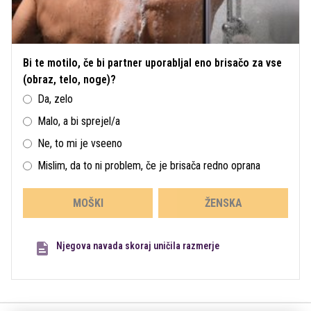
Bi te motilo, če bi partner uporabljal eno brisačo za vse
(obraz, telo, noge)?
Da, zelo
Malo, a bi sprejel/a
Ne, to mi je vseeno
Mislim, da to ni problem, če je brisača redno oprana
MOŠKI
ŽENSKA
Njegova navada skoraj uničila razmerje