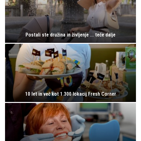
Postali ste družina in življenje ... teče dalje
10 let in več kot 1.300 lokacij Fresh Corner