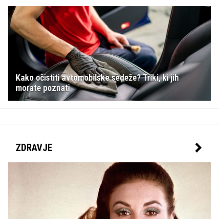
Kako očistiti avtomobilske sedeže? Triki, ki jih
morate poznati
ZDRAVJE