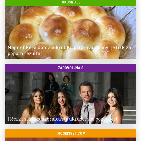
OKUSNO.JE
Najmehkejši domači kruhki: priprava v ponvi je trik za
popoln rezultat
ZADOVOLJNA.SI
Hčerki slavnega igralca sta ukradli vso pozornost
MOSKISVET.COM