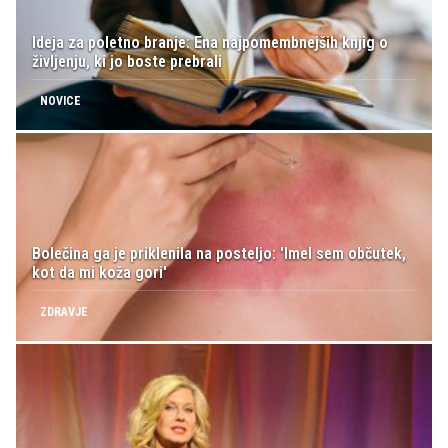
Ideja za poletno branje: Ena najpomembnejših knjig o
življenju, ki jo boste prebrali
NOVICE
Bolečina ga je priklenila na posteljo: 'Imel sem občutek,
kot da mi koža gori'
ZDRAVJE