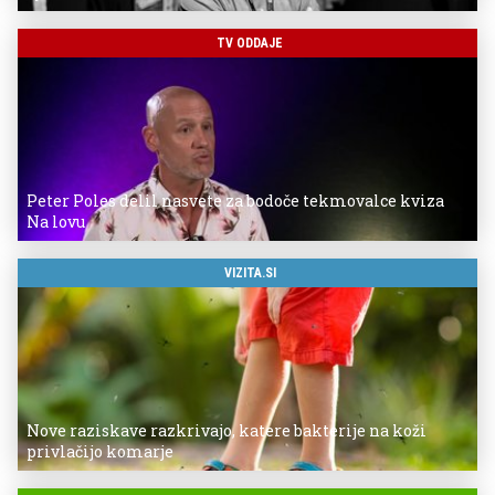
TV ODDAJE
Peter Poles delil nasvete za bodoče tekmovalce kviza
Na lovu
VIZITA.SI
Nove raziskave razkrivajo, katere bakterije na koži
privlačijo komarje