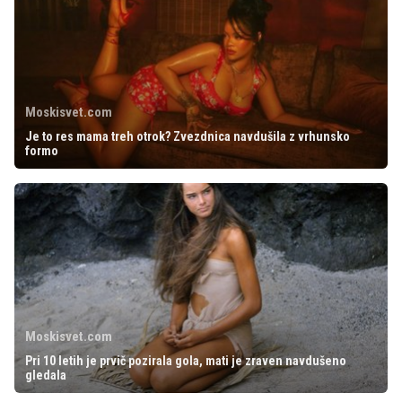
Moskisvet.com
Je to res mama treh otrok? Zvezdnica navdušila z vrhunsko
formo
Moskisvet.com
Pri 10 letih je prvič pozirala gola, mati je zraven navdušeno
gledala