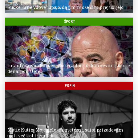
Ruske 'črne vdove': upajo, da jim može čim prej ubijejo
ŠPORT
Infantino zanika navedbe o izplačilu domnevni ljubici z
denarjem Uefe
POPIN
Matic Kutin: Moje delo je umetnost, saj si prizadevam
ujeti več kot trenutek