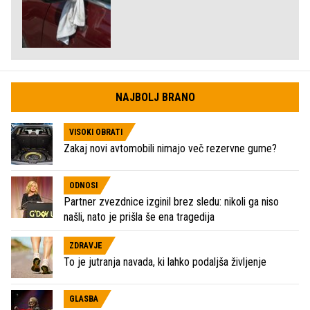
NAJBOLJ BRANO
VISOKI OBRATI
Zakaj novi avtomobili nimajo več rezervne gume?
ODNOSI
Partner zvezdnice izginil brez sledu: nikoli ga niso
našli, nato je prišla še ena tragedija
ZDRAVJE
To je jutranja navada, ki lahko podaljša življenje
GLASBA