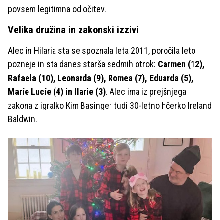
povsem legitimna odločitev.
Velika družina in zakonski izzivi
Alec in Hilaria sta se spoznala leta 2011, poročila leto
pozneje in sta danes starša sedmih otrok:
Carmen (12),
Rafaela (10), Leonarda (9), Romea (7), Eduarda (5),
Maríe Lucíe (4) in Ilarie (3)
. Alec ima iz prejšnjega
zakona z igralko Kim Basinger tudi 30-letno hčerko Ireland
Baldwin.