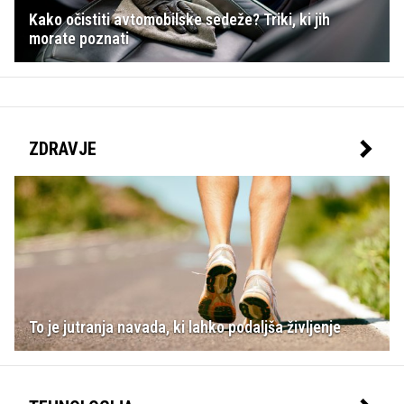
Kako očistiti avtomobilske sedeže? Triki, ki jih
morate poznati
ZDRAVJE
To je jutranja navada, ki lahko podaljša življenje