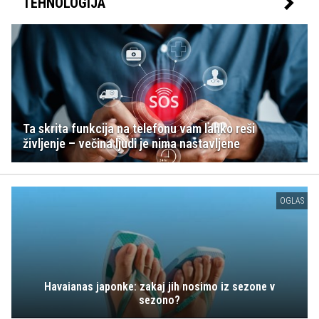
TEHNOLOGIJA
Ta skrita funkcija na telefonu vam lahko reši
življenje – večina ljudi je nima nastavljene
OGLAS
Havaianas japonke: zakaj jih nosimo iz sezone v
sezono?