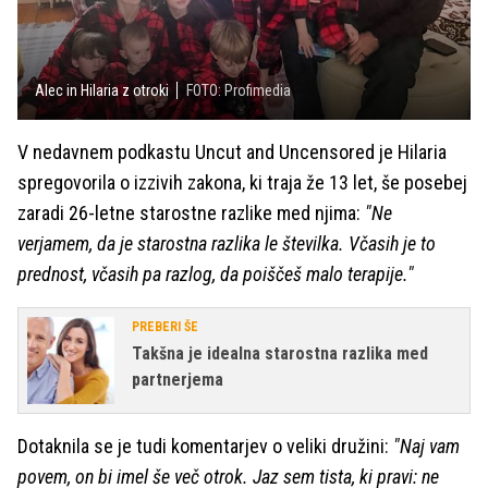
Alec in Hilaria z otroki
FOTO: Profimedia
V nedavnem podkastu Uncut and Uncensored je Hilaria
spregovorila o izzivih zakona, ki traja že 13 let, še posebej
zaradi 26-letne starostne razlike med njima:
"Ne
verjamem, da je starostna razlika le številka. Včasih je to
prednost, včasih pa razlog, da poiščeš malo terapije."
PREBERI ŠE
Takšna je idealna starostna razlika med
partnerjema
Dotaknila se je tudi komentarjev o veliki družini:
"Naj vam
povem, on bi imel še več otrok. Jaz sem tista, ki pravi: ne