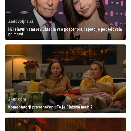
Zadovoljna.si
Hči slavnih staršev ukradla vso pozornost, lepoto je podedovala
po mami
24ur.com
Komentatorji presenečeni: To je Blaževa mami?