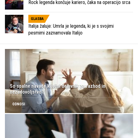
Rock legenda končuje kariero, čaka na operacijo srca
GLASBA
Italija žaluje: Umrla je legenda, ki je s svojimi
pesmimi zaznamovala Italijo
So spalne navade ključni dejavnik za razhod in
nezadovoljstvo?
ODNOSI