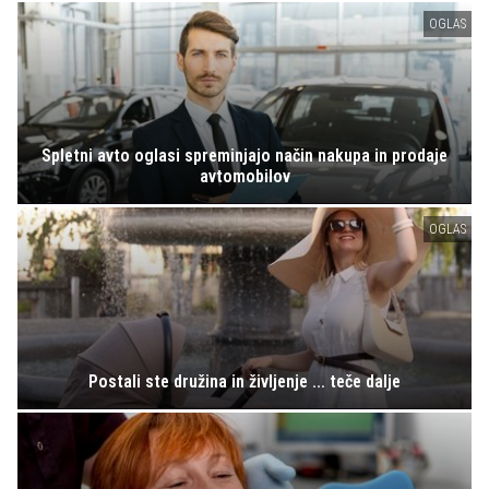
OGLAS
Spletni avto oglasi spreminjajo način nakupa in prodaje
avtomobilov
OGLAS
Postali ste družina in življenje ... teče dalje