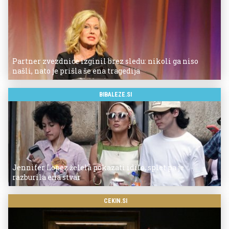
Partner zvezdnice izginil brez sledu: nikoli ga niso
našli, nato je prišla še ena tragedija
BIBALEZE.SI
Jennifer Lopez želela pokazati idilo, splet pa je
razburila ena stvar
CEKIN.SI