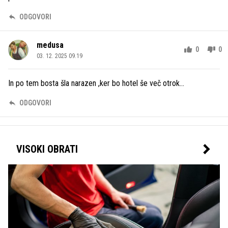
ODGOVORI
medusa
0
0
03. 12. 2025 09.19
In po tem bosta šla narazen ,ker bo hotel še več otrok...
ODGOVORI
VISOKI OBRATI