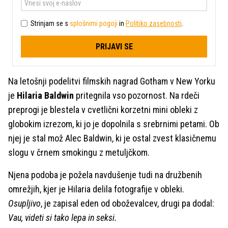
Strinjam se s
splošnimi pogoji
in
Politiko zasebnosti
.
PRIJAVI SE
Na letošnji podelitvi filmskih nagrad Gotham v New Yorku
je
Hilaria Baldwin
pritegnila vso pozornost. Na rdeči
preprogi je blestela v cvetlični korzetni mini obleki z
globokim izrezom, ki jo je dopolnila s srebrnimi petami. Ob
njej je stal mož Alec Baldwin, ki je ostal zvest klasičnemu
slogu v črnem smokingu z metuljčkom.
Njena podoba je požela navdušenje tudi na družbenih
omrežjih, kjer je Hilaria delila fotografije v obleki.
Osupljivo
, je zapisal eden od oboževalcev, drugi pa dodal:
Vau, videti si tako lepa in seksi.