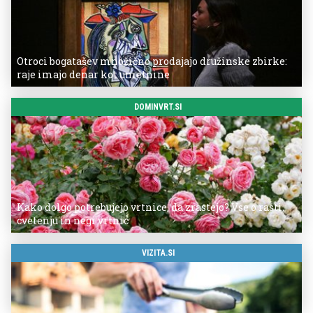
Otroci bogatašev množično prodajajo družinske zbirke:
raje imajo denar kot umetnine
DOMINVRT.SI
Kako dolgo potrebujejo vrtnice, da zrastejo? Vse o rasti,
cvetenju in negi vrtnic
VIZITA.SI