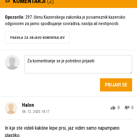
KOMENTARJI
(2)
Opozorilo:
297. členu Kazenskega zakonika je posameznik kazensko
odgovoren za javno spodbujanje sovraštva, nasilja ali nestrpnosti.
PRAVILA ZA OBJAVO KOMENTARJEV
PRIJAVI SE
Halon
0
0
06. 12. 2025 18.17
In kje ste videli kakšne lepe prsi, jaz vidim samo napumpano
plastiko.