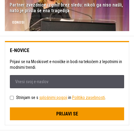
Partner zvezdnice izginil brez sledu: nikoli ga niso našli,
nato je prišla še ena tragedija
ODNOSI
E-NOVICE
Prijavi se na Moskisvet e-novičke in bodi na tekočem z lepotnimi in
modnimi trendi.
Strinjam se s
splošnimi pogoji
in
Politiko zasebnosti
.
PRIJAVI SE