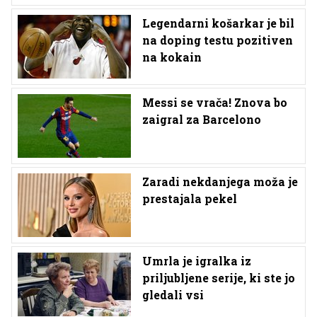
Legendarni košarkar je bil
na doping testu pozitiven
na kokain
Messi se vrača! Znova bo
zaigral za Barcelono
Zaradi nekdanjega moža je
prestajala pekel
Umrla je igralka iz
priljubljene serije, ki ste jo
gledali vsi