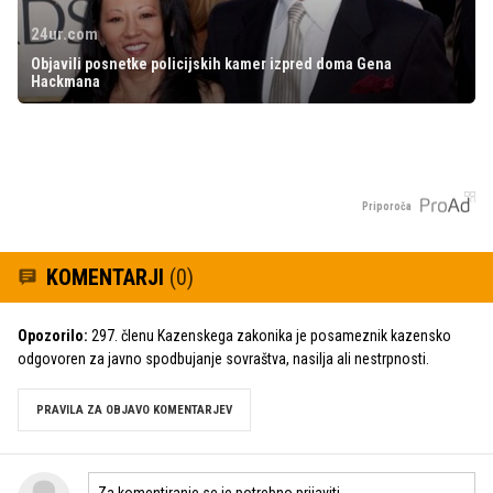
24ur.com
Objavili posnetke policijskih kamer izpred doma Gena
Hackmana
Priporoča
KOMENTARJI
(0)
Opozorilo:
297. členu Kazenskega zakonika je posameznik kazensko
odgovoren za javno spodbujanje sovraštva, nasilja ali nestrpnosti.
PRAVILA ZA OBJAVO KOMENTARJEV