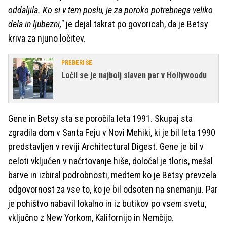
oddaljila. Ko si v tem poslu, je za poroko potrebnega veliko
dela in ljubezni,"
je dejal takrat po govoricah, da je Betsy
kriva za njuno ločitev.
PREBERI ŠE
Ločil se je najbolj slaven par v Hollywoodu
Gene in Betsy sta se poročila leta 1991. Skupaj sta
zgradila dom v Santa Feju v Novi Mehiki, ki je bil leta 1990
predstavljen v reviji Architectural Digest. Gene je bil v
celoti vključen v načrtovanje hiše, določal je tloris, mešal
barve in izbiral podrobnosti, medtem ko je Betsy prevzela
odgovornost za vse to, ko je bil odsoten na snemanju. Par
je pohištvo nabavil lokalno in iz butikov po vsem svetu,
vključno z New Yorkom, Kalifornijo in Nemčijo.