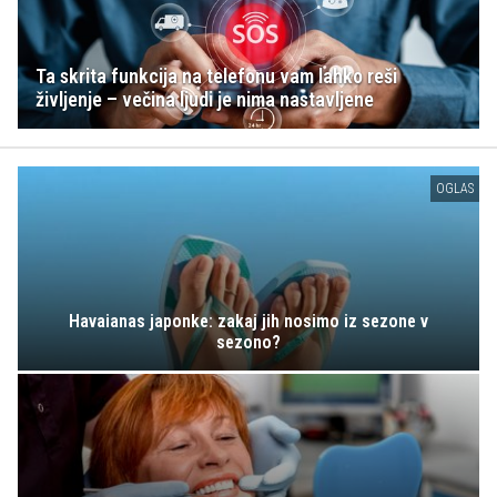
Ta skrita funkcija na telefonu vam lahko reši
življenje – večina ljudi je nima nastavljene
OGLAS
Havaianas japonke: zakaj jih nosimo iz sezone v
sezono?