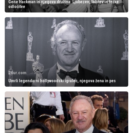
Gene Hackman in njegova družina: Ljubezen, ločitev in težke
odločitve
24ur.com
Umrli legendarni hollywoodski igralec, njegova žena in pes