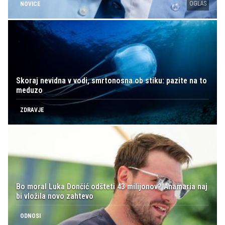
OGLAS
NOVICE
Skoraj nevidna v vodi, smrtonosna ob stiku: pazite na to
meduzo
ZDRAVJE
Bo moral Luka Dončić odšteti 43 milijonov? Anamaria naj
bi vložila novo zahtevo
ODNOSI