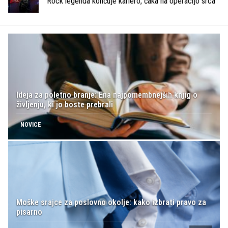
Rock legenda končuje kariero, čaka na operacijo srca
Ideja za poletno branje: Ena najpomembnejših knjig o
življenju, ki jo boste prebrali
NOVICE
Moške srajce za poslovno okolje: kako izbrati pravo za
pisarno