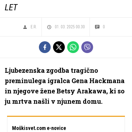
LET
E.R.
01. 03. 2025 00.30
0
Ljubezenska zgodba tragično
preminulega igralca Gena Hackmana
in njegove žene Betsy Arakawa, ki so
ju mrtva našli v njunem domu.
Moškisvet.com e-novice