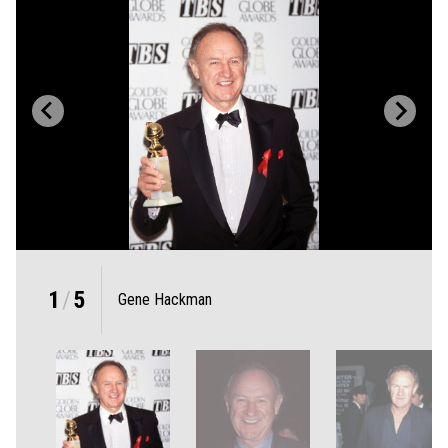
1
/
5
Gene Hackman