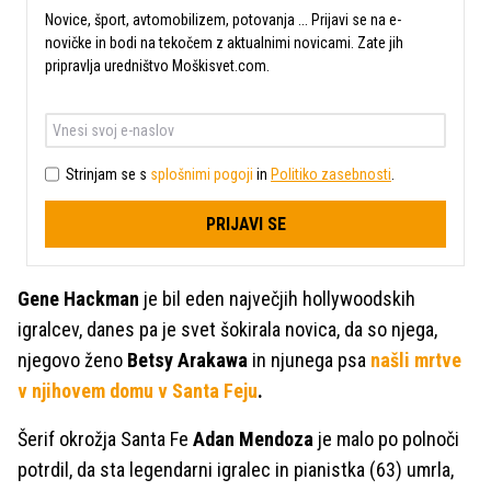
Novice, šport, avtomobilizem, potovanja ... Prijavi se na e-
novičke in bodi na tekočem z aktualnimi novicami. Zate jih
pripravlja uredništvo Moškisvet.com.
Strinjam se s
splošnimi pogoji
in
Politiko zasebnosti
.
PRIJAVI SE
Gene Hackman
je bil eden največjih hollywoodskih
igralcev, danes pa je svet šokirala novica, da so njega,
njegovo ženo
Betsy Arakawa
in njunega psa
našli mrtve
v njihovem domu v Santa Feju
.
Šerif okrožja Santa Fe
Adan Mendoza
je malo po polnoči
potrdil, da sta legendarni igralec in pianistka (63) umrla,