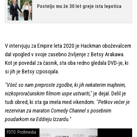
Posteljo mu že 30 let greje ista lepotica
V intervjuju za Empire leta 2020 je Hackman oboževalcem
dal vpogled v svoje zasebno življenje z Betsy Arakawa.
Kot je povedal za časnik, sta oba redno gledala DVD-je, ki
si jih je Betsy izposojala.
"Všeč so nam preproste zgodbe, ki jih nekaterim majhnim,
nizkoproračunskim filmom uspe ustvariti,"
je dejal. Delil je
tudi obred, ki sta ga imela med vikendom.
"Petkov večer je
rezerviran za maraton Comedy Channel s posebnim
poudarkom na Eddieju Izzardu."
FOTO: Profimedia