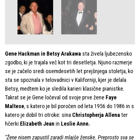
Gene Hackman in Betsy Arakawa
sta živela ljubezensko
zgodbo, ki je trajala več kot tri desetletja. Njuno razmerje
se je začelo sredi osemdesetih let prejšnjega stoletja, ko
sta se spoznala v telovadnici v Kaliforniji, kjer je delala
Betsy, medtem ko je sledila karieri klasične pianistke.
Takrat se je Gene ločeval od svoje prve žene
Faye
Maltese
, s katero je bil poročen od leta 1956 do 1986 in s
katero je dobil tri otroke: sina
Christopherja Allena
ter
hčerki
Elizabeth Jean
in
Leslie Anne.
''Žene nisem zapustil zaradi mlajše ženske. Preprosto sva se