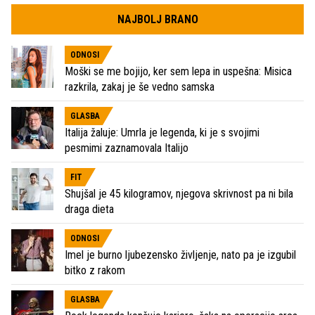
NAJBOLJ BRANO
ODNOSI
Moški se me bojijo, ker sem lepa in uspešna: Misica
razkrila, zakaj je še vedno samska
GLASBA
Italija žaluje: Umrla je legenda, ki je s svojimi
pesmimi zaznamovala Italijo
FIT
Shujšal je 45 kilogramov, njegova skrivnost pa ni bila
draga dieta
ODNOSI
Imel je burno ljubezensko življenje, nato pa je izgubil
bitko z rakom
GLASBA