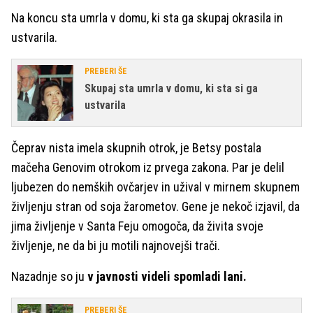
Na koncu sta umrla v domu, ki sta ga skupaj okrasila in
ustvarila.
PREBERI ŠE
Skupaj sta umrla v domu, ki sta si ga
ustvarila
Čeprav nista imela skupnih otrok, je Betsy postala
mačeha Genovim otrokom iz prvega zakona. Par je delil
ljubezen do nemških ovčarjev in užival v mirnem skupnem
življenju stran od soja žarometov. Gene je nekoč izjavil, da
jima življenje v Santa Feju omogoča, da živita svoje
življenje, ne da bi ju motili najnovejši trači.
Nazadnje so ju
v javnosti videli spomladi lani.
PREBERI ŠE