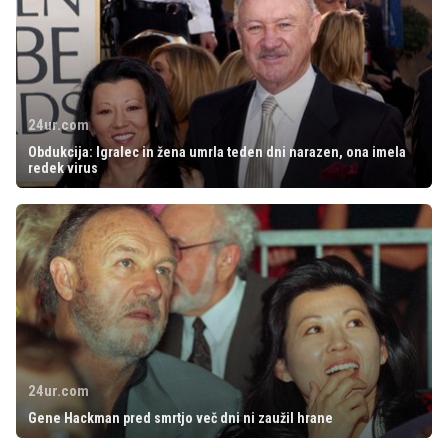
24ur.com
Obdukcija: Igralec in žena umrla teden dni narazen, ona imela
redek virus
24ur.com
Gene Hackman pred smrtjo več dni ni zaužil hrane