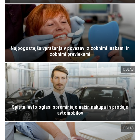
Najpogostejša vprašanja v povezavi z zobnimi luskami in
zobnimi prevlekami
OGLAS
Spletni avto oglasi spreminjajo način nakupa in prodaje
avtomobilov
OGLAS