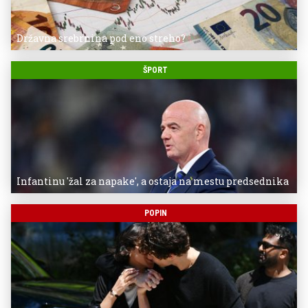
Državna srebrnina pod eno streho?
ŠPORT
Infantinu 'žal za napake', a ostaja na mestu predsednika
POPIN