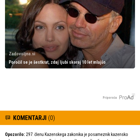
Zadovoljna.si
Poročil se je šestkrat, zdaj ljubi skoraj 10 let mlajšo
Priporoča
KOMENTARJI
(0)
Opozorilo:
297. členu Kazenskega zakonika je posameznik kazensko