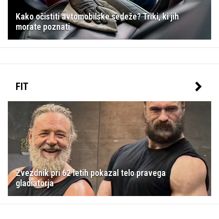
Kako očistiti avtomobilske sedeže? Triki, ki jih
morate poznati
FIT
Zvezdnik pri 62 letih pokazal telo pravega
gladiatorja