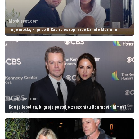
Moskisvet.com
To je moški, ki je po DiCapriu osvojil srce Camile Morrone
Moskisvet.com
Kdo je lepotica, ki greje posteljo zvezdniku Bournovih filmov?