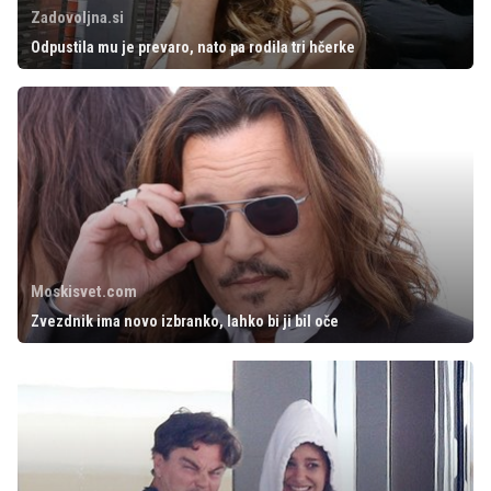
Zadovoljna.si
Odpustila mu je prevaro, nato pa rodila tri hčerke
Moskisvet.com
Zvezdnik ima novo izbranko, lahko bi ji bil oče