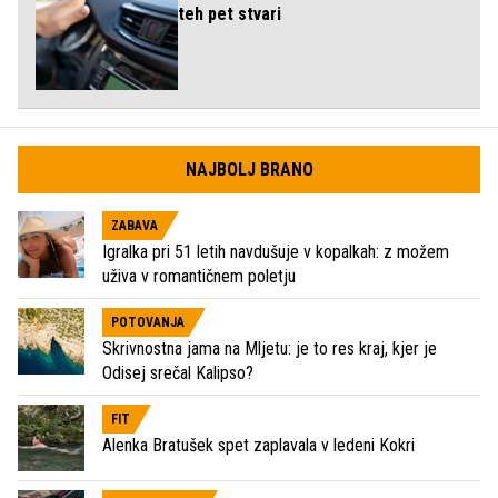
teh pet stvari
NAJBOLJ BRANO
ZABAVA
Igralka pri 51 letih navdušuje v kopalkah: z možem
uživa v romantičnem poletju
POTOVANJA
Skrivnostna jama na Mljetu: je to res kraj, kjer je
Odisej srečal Kalipso?
FIT
Alenka Bratušek spet zaplavala v ledeni Kokri