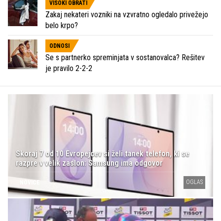
VISOKI OBRATI
Zakaj nekateri vozniki na vzvratno ogledalo privežejo
belo krpo?
ODNOSI
Se s partnerko spreminjata v sostanovalca? Rešitev
je pravilo 2-2-2
Skoraj 7 od 10 Evropejcev si želi tanek telefon, ki se
razpre v velik zaslon: Samsung ima odgovor
OGLAS
NOVICE