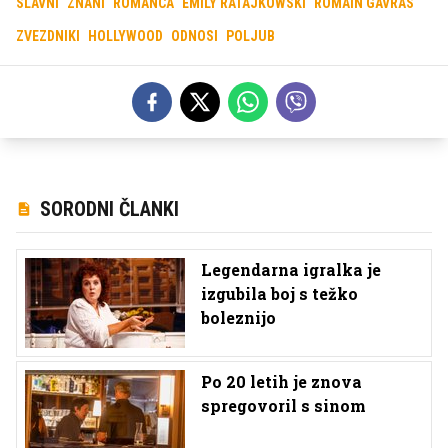
SLAVNI
ZNANI
ROMANCA
EMILY RATAJKOWSKI
ROMAIN GAVRAS
ZVEZDNIKI
HOLLYWOOD
ODNOSI
POLJUB
SORODNI ČLANKI
Legendarna igralka je
izgubila boj s težko
boleznijo
Po 20 letih je znova
spregovoril s sinom