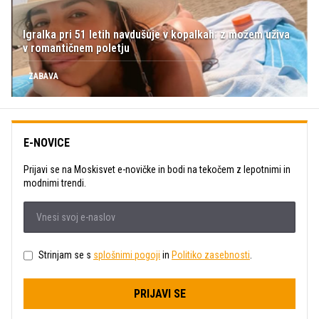
Igralka pri 51 letih navdušuje v kopalkah: z možem uživa
v romantičnem poletju
ZABAVA
E-NOVICE
Prijavi se na Moskisvet e-novičke in bodi na tekočem z lepotnimi in
modnimi trendi.
Strinjam se s
splošnimi pogoji
in
Politiko zasebnosti
.
PRIJAVI SE