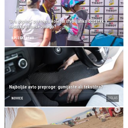
'Bra doping' pretresa kolesarstvo: lahko dodatek v
nedrčku prinese zmago?
KOLESARSTVO
Najboljše avto preproge: gumijaste ali tekstilne?
OGLAS
NOVICE