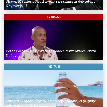
Shawn Mendes potrdil zvezo z nekdanjim dekletom
Neymarja
TV ODDAJE
Peter Poles delil nasvete za bodoče tekmovalce kviza
Na lovu
VIZITA.SI
Zdravniki opozarjajo: to je največja napaka, ki jo ljudje
delajo med vročino