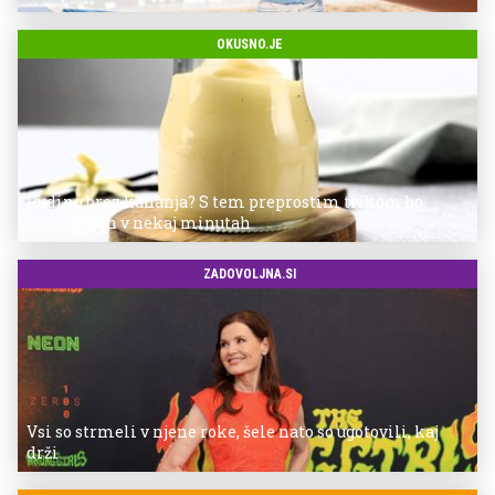
OKUSNO.JE
Puding brez kuhanja? S tem preprostim trikom bo
pripravljen v nekaj minutah
ZADOVOLJNA.SI
Vsi so strmeli v njene roke, šele nato so ugotovili, kaj
drži