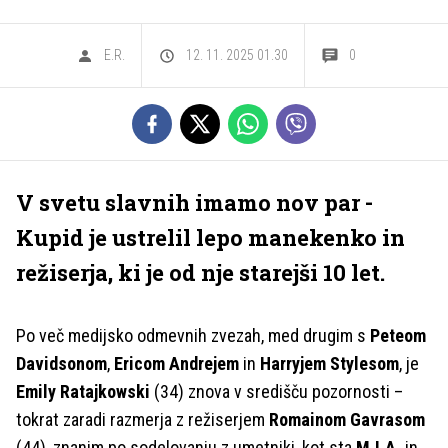
E.R.
12. 11. 2025 01.30
0
V svetu slavnih imamo nov par -
Kupid je ustrelil lepo manekenko in
režiserja, ki je od nje starejši 10 let.
Po več medijsko odmevnih zvezah, med drugim s
Peteom
Davidsonom
,
Ericom Andrejem
in
Harryjem Stylesom
, je
Emily Ratajkowski
(34)
znova v središču pozornosti –
tokrat zaradi razmerja z režiserjem
Romainom Gavrasom
(44), znanim po sodelovanju z umetniki, kot sta
M.I.A.
in