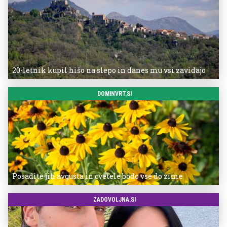
20-letnik kupil hišo na slepo in danes mu vsi zavidajo
DOMINVRT.SI
Posadite jih avgusta in cvetele bodo vse do zime
ZADOVOLJNA.SI