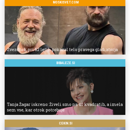
MOSKISVET.COM
Zvezdnik pri 62 letih pokazal telo pravega gladiatorja
BIBALEZE.SI
Tanja Žagar iskreno: Živeli smo na 40 kvadratih, a imela
sem vse, kar otrok potrebuje
CEKIN.SI