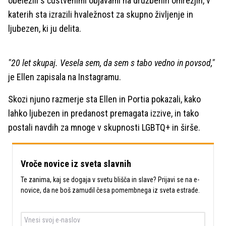
obeležili s čustvenimi objavami na družbenih omrežjih, v
katerih sta izrazili hvaležnost za skupno življenje in
ljubezen, ki ju delita.
"20 let skupaj. Vesela sem, da sem s tabo vedno in povsod,"
je Ellen zapisala na Instagramu.
Skozi njuno razmerje sta Ellen in Portia pokazali, kako
lahko ljubezen in predanost premagata izzive, in tako
postali navdih za mnoge v skupnosti LGBTQ+ in širše.
Vroče novice iz sveta slavnih
Te zanima, kaj se dogaja v svetu blišča in slave? Prijavi se na e-
novice, da ne boš zamudil česa pomembnega iz sveta estrade.