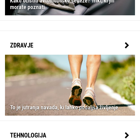
Kako očistiti avtomobilske sedeže? Triki, ki jih
morate poznati
ZDRAVJE
To je jutranja navada, ki lahko podaljša življenje
TEHNOLOGIJA