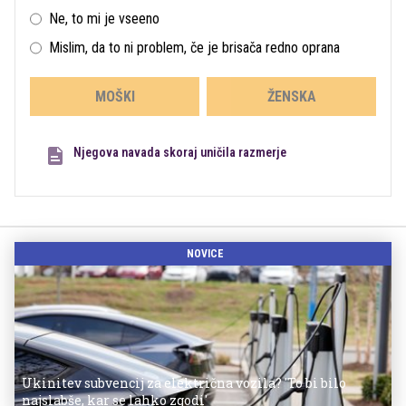
Ne, to mi je vseeno
Mislim, da to ni problem, če je brisača redno oprana
MOŠKI
ŽENSKA
Njegova navada skoraj uničila razmerje
NOVICE
Ukinitev subvencij za električna vozila? 'To bi bilo
najslabše, kar se lahko zgodi'