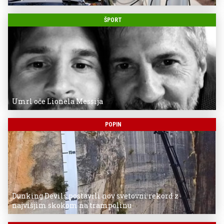
ŠPORT
Umrl oče Lionela Messija
POPIN
Dunking Devils postavili nov svetovni rekord z
najvišjim skokom na trampolinu