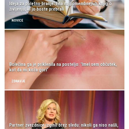
Ideja za poletno branje: Ena najpomembnejših knjig o
življenju, ki jo boste prebrali
NOVICE
Bolečina ga je priklenila na posteljo: 'Imel sem občutek,
kot da mi koža gori'
ZDRAVJE
Partner zvezdnice izginil brez sledu: nikoli ga niso našli,