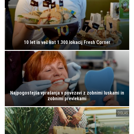
10 let in več kot 1.300 lokacij Fresh Corner
Najpogostejša vprašanja v povezavi z zobnimi luskami in
zobnimi prevlekami
OGLAS