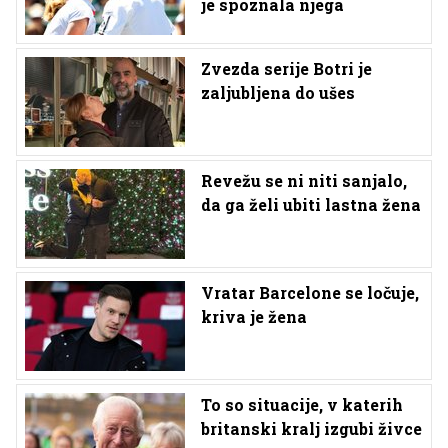
je spoznala njega
Zvezda serije Botri je
zaljubljena do ušes
Revežu se ni niti sanjalo,
da ga želi ubiti lastna žena
Vratar Barcelone se ločuje,
kriva je žena
To so situacije, v katerih
britanski kralj izgubi živce