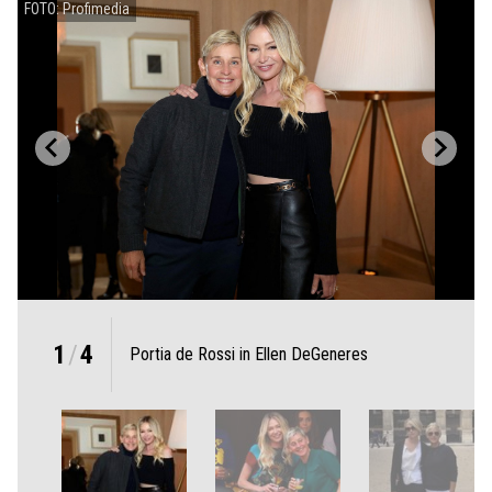
FOTO: Profimedia
1
/
4
Portia de Rossi in Ellen DeGeneres