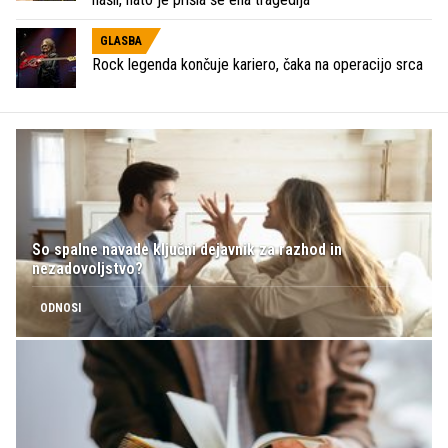
GLASBA
Rock legenda končuje kariero, čaka na operacijo srca
So spalne navade ključni dejavnik za razhod in
nezadovoljstvo?
ODNOSI