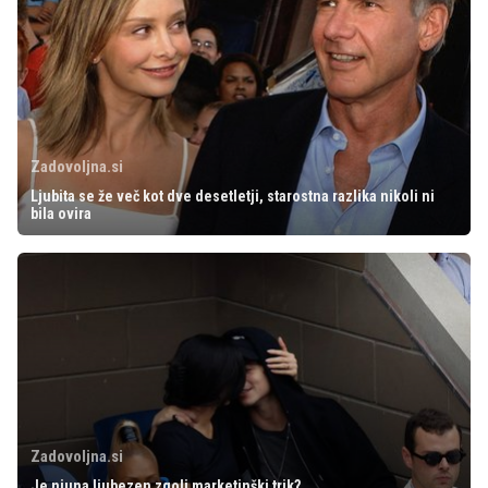
Zadovoljna.si
Ljubita se že več kot dve desetletji, starostna razlika nikoli ni
bila ovira
Zadovoljna.si
Je njuna ljubezen zgolj marketinški trik?