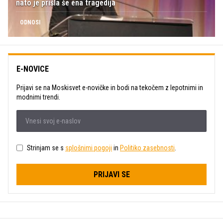
nato je prišla še ena tragedija
ODNOSI
E-NOVICE
Prijavi se na Moskisvet e-novičke in bodi na tekočem z lepotnimi in
modnimi trendi.
Strinjam se s
splošnimi pogoji
in
Politiko zasebnosti
.
PRIJAVI SE