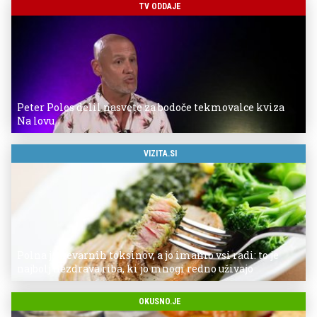
TV ODDAJE
Peter Poles delil nasvete za bodoče tekmovalce kviza
Na lovu
VIZITA.SI
Polna je nevarnih toksinov, a jo imamo vsi radi: to je
najbolj nezdrava riba, ki jo mnogi redno uživajo
OKUSNO.JE