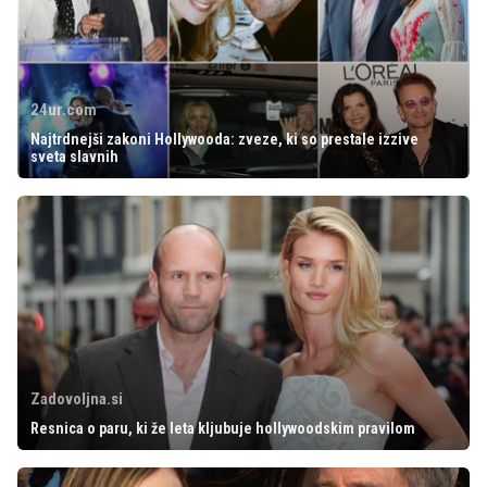
24ur.com
Najtrdnejši zakoni Hollywooda: zveze, ki so prestale izzive
sveta slavnih
Zadovoljna.si
Resnica o paru, ki že leta kljubuje hollywoodskim pravilom