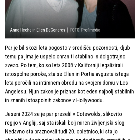
Anne Heche in Ellen DeGeneres
FOTO: Profimedia
Par je bil skozi leta pogosto v središču pozornosti, kljub
temu pa jima je uspelo ohraniti stabilno in dolgotrajno
zvezo. Po tem, ko so leta 2008 v Kaliforniji legalizirali
istospolne poroke, sta se Ellen in Portia avgusta istega
leta poročili na intimnem obredu na svojem domu v Los
Angelesu. Njun zakon je priznan kot eden najbolj stabilnih
in znanih istospolnih zakonov v Hollywoodu.
Jeseni 2024 se je par preselil v Cotswolds, slikovito
regijo v Angliji, saj sta iskali bolj miren življenjski slog.
Nedavno sta praznovali tudi 20. obletnico, ki sta jo