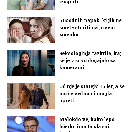
izogniti
5 usodnih napak, ki jih ne
smete storiti na prvem
zmenku
Seksologinja razkrila, kaj
se je v šovu dogajalo za
kamerami
Od nje je starejši 16 let, a se
mu še vedno ni mogla
upreti
Malokdo ve, kako lepo
hčerko ima ta slavni