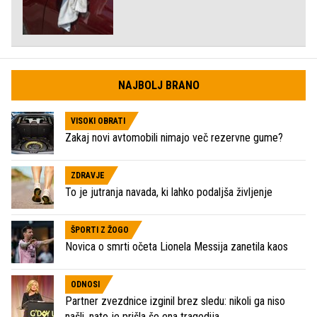
NAJBOLJ BRANO
VISOKI OBRATI
Zakaj novi avtomobili nimajo več rezervne gume?
ZDRAVJE
To je jutranja navada, ki lahko podaljša življenje
ŠPORTI Z ŽOGO
Novica o smrti očeta Lionela Messija zanetila kaos
ODNOSI
Partner zvezdnice izginil brez sledu: nikoli ga niso
našli, nato je prišla še ena tragedija