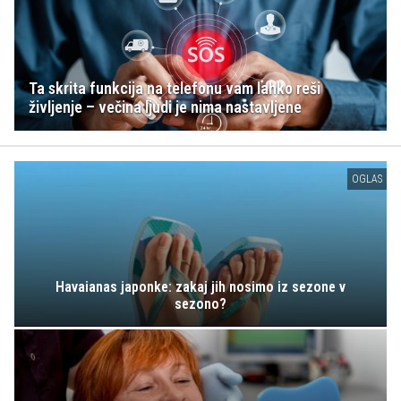
Ta skrita funkcija na telefonu vam lahko reši
življenje – večina ljudi je nima nastavljene
OGLAS
Havaianas japonke: zakaj jih nosimo iz sezone v
sezono?