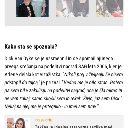
Kako sta se spoznala?
Dick Van Dyke se je nasmehnil in se spomnil njunega
prvega srečanja na podelitvi nagrad SAG leta 2006, kjer je
Arlene delala kot vizažistka.
"Nikoli prej v življenju še nisem
pristopil do tujca,"
je priznal. "
Vedno me je bilo strah. Potem
pa sem bil v zakulisju na podelitvi nagrad, ona je šla mimo in
ne vem zakaj, samo skočil sem in rekel: 'Živjo, jaz sem Dick.'
Nekaj na njej me je pritegnilo - in imel sem prav."
PREBERI ŠE
Takšna je idealna starostna razlika med