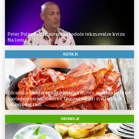
Peter Poles delil nasvete za bodoče tekmovalce kviza
Na lovu
VIZITA.SI
Zdravnik razbija enega največjih mitov: mastna jetra ne
nastanejo zaradi slanine, temveč zaradi živila, ki ga
imamo vsi radi
OKUSNO.JE