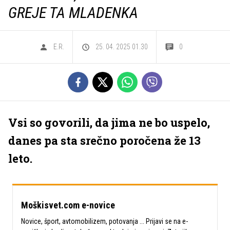
GREJE TA MLADENKA
E.R.
25. 04. 2025 01.30
0
Vsi so govorili, da jima ne bo uspelo,
danes pa sta srečno poročena že 13
leto.
Moškisvet.com e-novice
Novice, šport, avtomobilizem, potovanja ... Prijavi se na e-