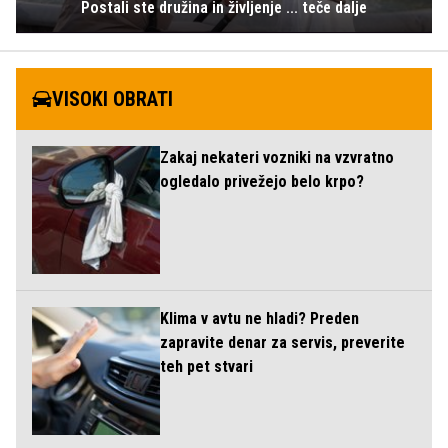
Postali ste družina in življenje ... teče dalje
VISOKI OBRATI
Zakaj nekateri vozniki na vzvratno
ogledalo privežejo belo krpo?
Klima v avtu ne hladi? Preden
zapravite denar za servis, preverite
teh pet stvari