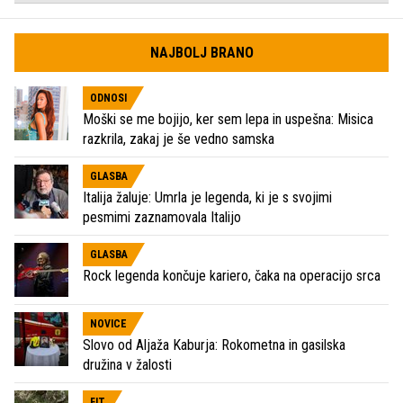
NAJBOLJ BRANO
ODNOSI
Moški se me bojijo, ker sem lepa in uspešna: Misica
razkrila, zakaj je še vedno samska
GLASBA
Italija žaluje: Umrla je legenda, ki je s svojimi
pesmimi zaznamovala Italijo
GLASBA
Rock legenda končuje kariero, čaka na operacijo srca
NOVICE
Slovo od Aljaža Kaburja: Rokometna in gasilska
družina v žalosti
FIT