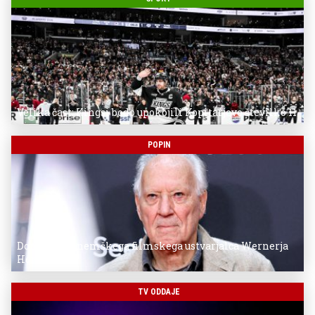
Velika čast: Kingsi bodo upokojili Kopitarjevo številko 11
POPIN
Donostia za nemškega filmskega ustvarjalca Wernerja
Herzoga
TV ODDAJE