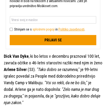
novičke in bodi na tekočem z aktualnimi novicami. Zate jih
pripravlja uredništvo Moškisvet.com.
Strinjam se s
splošnimi pogoji
in
Politiko zasebnosti
.
PRIJAVI SE
Dick Van Dyke
, ki bo letos v decembru praznoval 100 let,
zavrača očitke o 46-letni starostni razliki med njim in ženo
Arlene Silver
(53).
"Tako dobro se razumeva,"
je 99-letni
igralec povedal za People med dobrodelno prireditvijo
Vandy Camp v Malibuju.
"Vsi so rekli, da ne bo šlo,"
je
dodal. Arlene ga je nato dopolnila:
"Zelo nama je mar drug
za drugega,"
in pojasnila, da je
"grozljivo, kako dobro deluje
njun zakon."