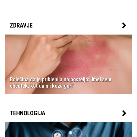
ZDRAVJE
Bolečina ga je priklenila na posteljo: 'Imel sem
občutek, kot da mi koža gori'
TEHNOLOGIJA