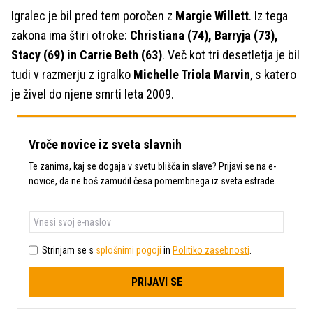
Igralec je bil pred tem poročen z
Margie Willett
. Iz tega
zakona ima štiri otroke:
Christiana (74), Barryja (73),
Stacy (69) in Carrie Beth (63)
. Več kot tri desetletja je bil
tudi v razmerju z igralko
Michelle Triola Marvin
, s katero
je živel do njene smrti leta 2009.
Vroče novice iz sveta slavnih
Te zanima, kaj se dogaja v svetu blišča in slave? Prijavi se na e-
novice, da ne boš zamudil česa pomembnega iz sveta estrade.
Strinjam se s
splošnimi pogoji
in
Politiko zasebnosti
.
PRIJAVI SE