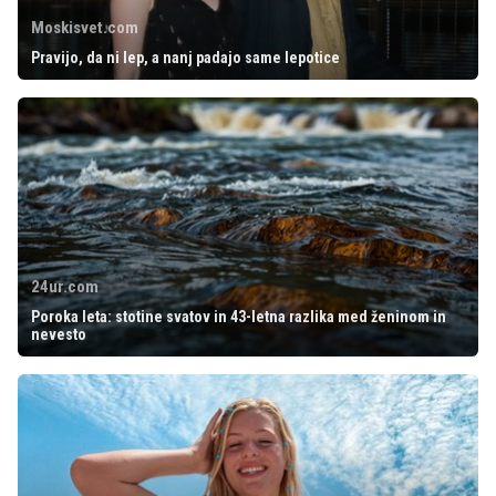
Moskisvet.com
Pravijo, da ni lep, a nanj padajo same lepotice
24ur.com
Poroka leta: stotine svatov in 43-letna razlika med ženinom in
nevesto