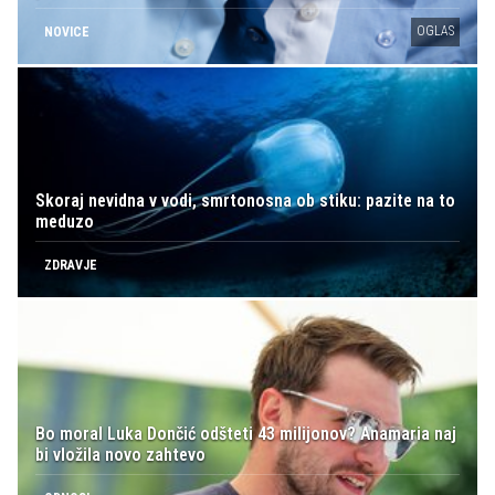
OGLAS
NOVICE
Skoraj nevidna v vodi, smrtonosna ob stiku: pazite na to
meduzo
ZDRAVJE
Bo moral Luka Dončić odšteti 43 milijonov? Anamaria naj
bi vložila novo zahtevo