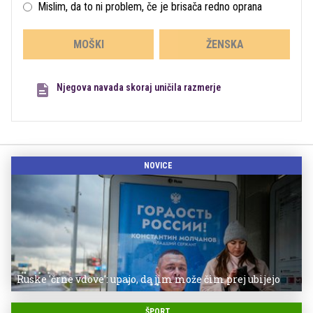
Mislim, da to ni problem, če je brisača redno oprana
MOŠKI
ŽENSKA
Njegova navada skoraj uničila razmerje
NOVICE
Ruske 'črne vdove': upajo, da jim može čim prej ubijejo
ŠPORT