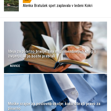
Alenka Bratušek spet zaplavala v ledeni Kokri
Ideja za poletno branje: Ena najpomembnejših knjig o
življenju, ki jo boste prebrali
NOVICE
Moške srajce za poslovno okolje: kako izbrati pravo za
pisarno