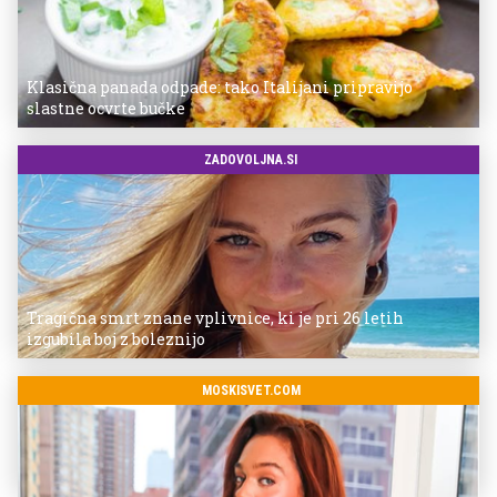
Klasična panada odpade: tako Italijani pripravijo
slastne ocvrte bučke
ZADOVOLJNA.SI
Tragična smrt znane vplivnice, ki je pri 26 letih
izgubila boj z boleznijo
MOSKISVET.COM