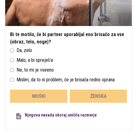
Bi te motilo, če bi partner uporabljal eno brisačo za vse
(obraz, telo, noge)?
Da, zelo
Malo, a bi sprejel/a
Ne, to mi je vseeno
Mislim, da to ni problem, če je brisača redno oprana
MOŠKI
ŽENSKA
Njegova navada skoraj uničila razmerje