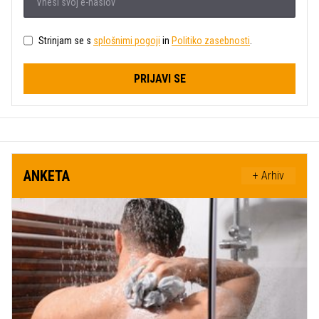
Strinjam se s
splošnimi pogoji
in
Politiko zasebnosti
.
PRIJAVI SE
ANKETA
+ Arhiv