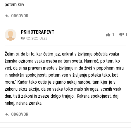
potem kriv
ODGOVORI
PSIHOTERAPEVT
1
1
09. 02. 2025 08.23
Želim si, da bi to, kar čutim jaz, enkrat v življenju občutila vsaka
ženska oziroma vsaka oseba na tem svetu. Namreč, po tem, ko
veš, da si na pravem mestu v življenju in da živiš v popolnem miru
in nekakšni spokojnosti, potem vse v življenju poteka tako, kot
mora." Kadar tako cutis je sigurno nekaj narobe, tam kjer je v
zakonu skoz akcija, da se vsake tolko malo skregas, vcasih vsak
dan, tisti zakoni in zveze dolgo trajajo.. Kaksna spokojnost, daj
nehaj, naivna zenska.
ODGOVORI