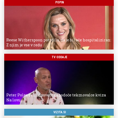
POPIN
Reese Witherspoon potrdila, da je bil oče hospitaliziran:
Z njim je vse v redu
TV ODDAJE
Peter Poles delil nasvete za bodoče tekmovalce kviza
Na lovu
VIZITA.SI