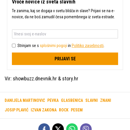
Vroče novice iz sveta slavnih
Te zanima, kaj se dogaja v svetu blišča in slave? Prijavi se na e-
novice, da ne boš zamudil česa pomembnega iz sveta estrade.
Strinjam se s
splošnimi pogoji
in
Politiko zasebnosti
.
PRIJAVI SE
Vir: showbuzz.dnevnik.hr & story.hr
DANIJELA MARTINOVIĆ
PEVKA
GLASBENICA
SLAVNI
ZNANI
JOSIP PLAVIĆ
IZVAN ZAKONA
ROCK
PESEM