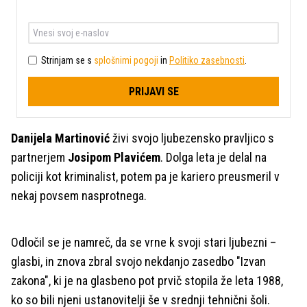
Strinjam se s
splošnimi pogoji
in
Politiko zasebnosti
.
PRIJAVI SE
Danijela Martinović
živi svojo ljubezensko pravljico s
partnerjem
Josipom Plavićem
. Dolga leta je delal na
policiji kot kriminalist, potem pa je kariero preusmeril v
nekaj povsem nasprotnega.
Odločil se je namreč, da se vrne k svoji stari ljubezni –
glasbi, in znova zbral svojo nekdanjo zasedbo "Izvan
zakona", ki je na glasbeno pot prvič stopila že leta 1988,
ko so bili njeni ustanovitelji še v srednji tehnični šoli.