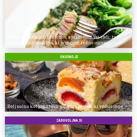
Polna je nevarnih toksinov, a jo imamo vsi radi: to je
najbolj nezdrava riba, ki jo mnogi redno uživajo
OKUSNO.JE
Bolj sočno kot jogurtovo: poletno pecivo, ki vedno uspe
ZADOVOLJNA.SI