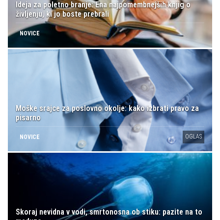
Ideja za poletno branje: Ena najpomembnejših knjig o
življenju, ki jo boste prebrali
NOVICE
Moške srajce za poslovno okolje: kako izbrati pravo za
pisarno
OGLAS
NOVICE
Skoraj nevidna v vodi, smrtonosna ob stiku: pazite na to