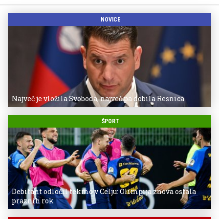
NOVICE
Največ je vložila Svoboda, največ pa dobila Resnica
ŠPORT
Debitant odločil tekmo v Celju: Olimpija znova ostala
praznih rok