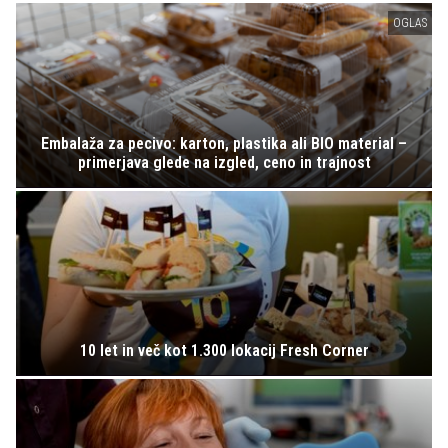
OGLAS
Embalaža za pecivo: karton, plastika ali BIO material –
primerjava glede na izgled, ceno in trajnost
10 let in več kot 1.300 lokacij Fresh Corner