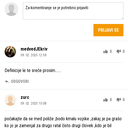
PRIJAVI SE
medvedJEkriv
0
0
09. 02. 2025 12.58
Definicije le te sreče prosim.......
ODGOVORI
zurc
0
0
09. 02. 2025 10.08
počakajte da se med poliže ,bodo kmalu vojske ,zakaj je pa grašo
ko jo je zamenjal za drugo ratal čisto drugi človek ,kdo je bil