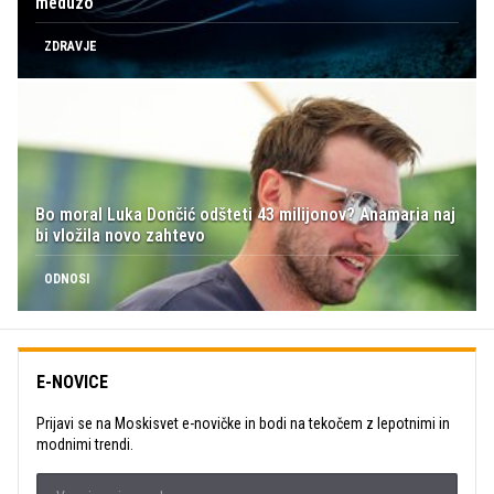
meduzo
ZDRAVJE
Bo moral Luka Dončić odšteti 43 milijonov? Anamaria naj
bi vložila novo zahtevo
ODNOSI
E-NOVICE
Prijavi se na Moskisvet e-novičke in bodi na tekočem z lepotnimi in
modnimi trendi.