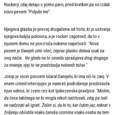
Rockerji zdaj delajo s polno paro, pred kratkim pa so izdali
novo pesem "Poljubi me".
Njegova glasba je precej drugačena od tiste, ki jo ustvarja
njegova boljša polovica, a je rocker zagotovil, da to v
njunem domu ne povzroča nobene napetosti:
"Nova
pesem je Danijeli zelo všeč, čeprav glasbo delava vsak na
svoj način. Ne glede na to seveda sprašujeva drug drugega
za mnenje, njej to ne predstavlja nobenih težav."
Josip je sicer povsem očaral Danijelo, ki ima oči le zanj. V
enem izmed intervjujev je namreč podrobneje predstavila
njun odnos, ki zveni res kot ljubezenska pravljica:
"Mislim,
da česa takšnega ne bi mogla nikoli načrtovati, zdaj pa tudi
ne nadzirati ali igrati. Želim si, da bi to, kar čutim jaz, enkrat v
življenju občutila vsaka ženska oziroma vsaka oseba na tem