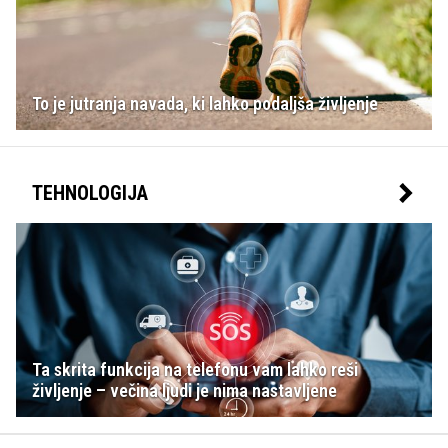
To je jutranja navada, ki lahko podaljša življenje
TEHNOLOGIJA
Ta skrita funkcija na telefonu vam lahko reši
življenje – večina ljudi je nima nastavljene