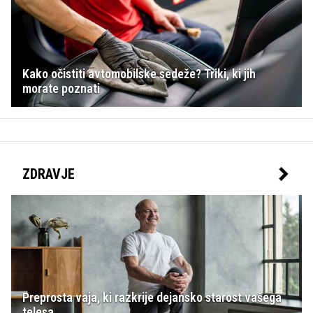
Kako očistiti avtomobilske sedeže? Triki, ki jih
morate poznati
ZDRAVJE
Preprosta vaja, ki razkrije dejansko starost vašega
telesa