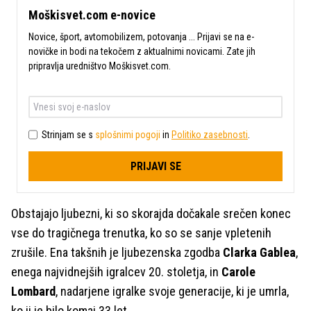
Moškisvet.com e-novice
Novice, šport, avtomobilizem, potovanja ... Prijavi se na e-
novičke in bodi na tekočem z aktualnimi novicami. Zate jih
pripravlja uredništvo Moškisvet.com.
Strinjam se s
splošnimi pogoji
in
Politiko zasebnosti
.
PRIJAVI SE
Obstajajo ljubezni, ki so skorajda dočakale srečen konec
vse do tragičnega trenutka, ko so se sanje vpletenih
zrušile. Ena takšnih je ljubezenska zgodba
Clarka Gablea
,
enega najvidnejših igralcev 20. stoletja, in
Carole
Lombard
, nadarjene igralke svoje generacije, ki je umrla,
ko ji je bilo komaj 33 let.