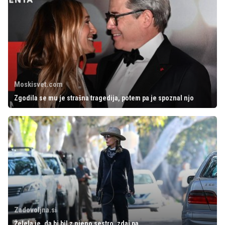
Moskisvet.com
Zgodila se mu je strašna tragedija, potem pa je spoznal njo
Zadovoljna.si
Želela je, da bi bil z njeno sestro, zdaj pa ...