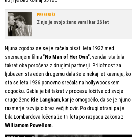
PREBERI ŠE
Z njo je svojo ženo varal kar 26 let
Njuna zgodba se se je začela pisati leta 1932 med
snemanjem filma "
No Man of Her Own
", vendar sta bila
takrat oba poročena z drugimi partnerji. Priložnost za
ljubezen sta eden drugemu dala šele nekaj let kasneje, ko
sta se leta 1936 ponovno srečala na hollywoodskem
dogodku. Gable je bil takrat v procesu ločitve od svoje
druge žene
Rie Langham
, kar je omogočilo, da se je njuno
razmerje razvijalo brez večjih ovir. Po drugi strani pa je
bila Lombardova ločena že tri leta po razpadu zakona z
Williamom Powellom.