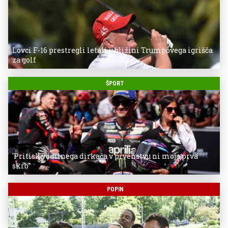
Lovci F-16 prestregli letali v bližini Trumpovega igrišča
za golf
ŠPORT
'Pritisk vodilnega dirkača v prvenstvu ni moja prva
skrb'
POPIN