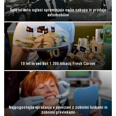
Spletni avto oglasi spreminjajo način nakupa in prodaje
avtomobilov
10 let in več kot 1.300 lokacij Fresh Corner
Najpogostejša vprašanja v povezavi z zobnimi luskami in
zobnimi prevlekami