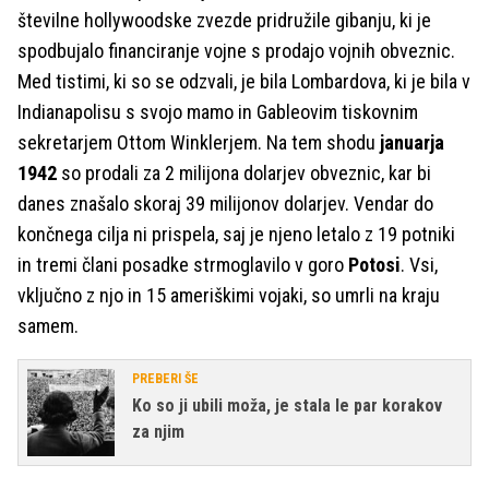
številne hollywoodske zvezde pridružile gibanju, ki je
spodbujalo financiranje vojne s prodajo vojnih obveznic.
Med tistimi, ki so se odzvali, je bila Lombardova, ki je bila v
Indianapolisu s svojo mamo in Gableovim tiskovnim
sekretarjem Ottom Winklerjem. Na tem shodu
januarja
1942
so prodali za 2 milijona dolarjev obveznic, kar bi
danes znašalo skoraj 39 milijonov dolarjev. Vendar do
končnega cilja ni prispela, saj je njeno letalo z 19 potniki
in tremi člani posadke strmoglavilo v goro
Potosi
. Vsi,
vključno z njo in 15 ameriškimi vojaki, so umrli na kraju
samem.
PREBERI ŠE
Ko so ji ubili moža, je stala le par korakov
za njim