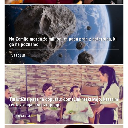
Na Zemljo morda že milijon let pada prah z asteroida, ki
ga ne poznamo
VESOLJE
Turistična past na dopustu: domačini razkrivajo, katerim
restavracijam se izogibajo
POTOVANJA