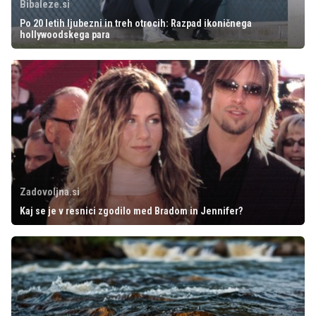
Bibaleze.si
Po 20 letih ljubezni in treh otrocih: Razpad ikoničnega
hollywoodskega para
Zadovoljna.si
Kaj se je v resnici zgodilo med Bradom in Jennifer?