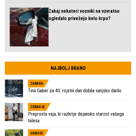
Zakaj nekateri vozniki na vzvratno
ogledalo privežejo belo krpo?
NAJBOLJ BRANO
ZABAVA
Tina Gaber za 40. rojstni dan dobila sanjsko darilo
ZDRAVJE
Preprosta vaja, ki razkrije dejansko starost vašega
telesa
ODNOSI