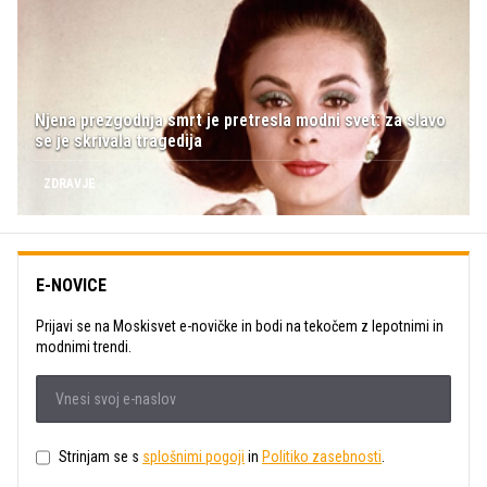
Njena prezgodnja smrt je pretresla modni svet: za slavo
se je skrivala tragedija
ZDRAVJE
E-NOVICE
Prijavi se na Moskisvet e-novičke in bodi na tekočem z lepotnimi in
modnimi trendi.
Strinjam se s
splošnimi pogoji
in
Politiko zasebnosti
.