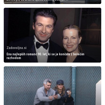
Zadovoljna.si
Ena najlepših romanc 90. let, ki se je končala z bolečim
razhodom