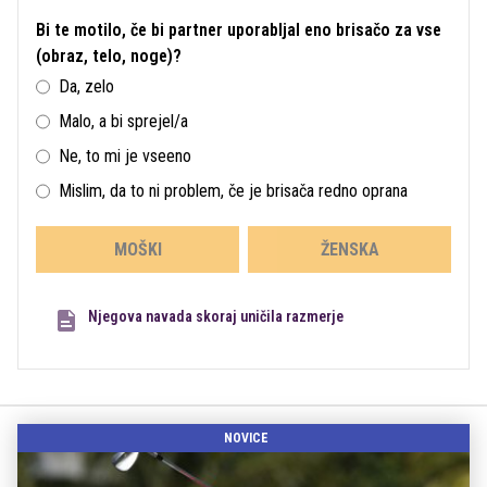
Bi te motilo, če bi partner uporabljal eno brisačo za vse
(obraz, telo, noge)?
Da, zelo
Malo, a bi sprejel/a
Ne, to mi je vseeno
Mislim, da to ni problem, če je brisača redno oprana
MOŠKI
ŽENSKA
Njegova navada skoraj uničila razmerje
NOVICE