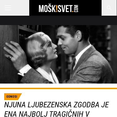
ODNOSI
NJUNA LJUBEZENSKA ZGODBA JE
ENA NAJBOLJ TRAGIČNIH V