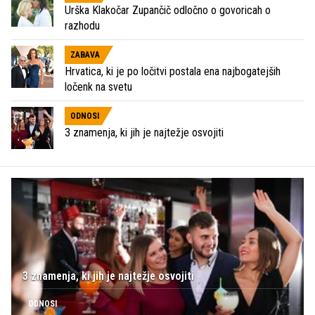
Urška Klakočar Zupančič odločno o govoricah o
razhodu
ZABAVA
Hrvatica, ki je po ločitvi postala ena najbogatejših
ločenk na svetu
ODNOSI
3 znamenja, ki jih je najtežje osvojiti
3 znamenja, ki jih je najtežje osvojiti
ODNOSI