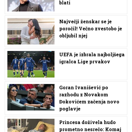
blati
Največji ženskar se je
poročil! Večno zvestobo je
obljubil njej
UEFA je izbrala najboljšega
igralca Lige prvakov
Goran Ivanišević po
razhodu z Novakom
Đokovićem začenja novo
poglavje
Princesa doživela hudo
prometno nesrečo: Komaj