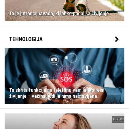
To je jutranja navada, ki lahko podaljša življenje
TEHNOLOGIJA
Ta skrita funkcija na telefonu vam lahko reši
življenje – večina ljudi je nima nastavljene
OGLAS