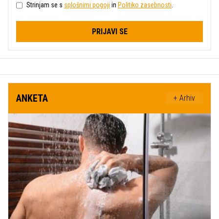
Strinjam se s
splošnimi pogoji
in
Politiko zasebnosti
.
PRIJAVI SE
ANKETA
+ Arhiv