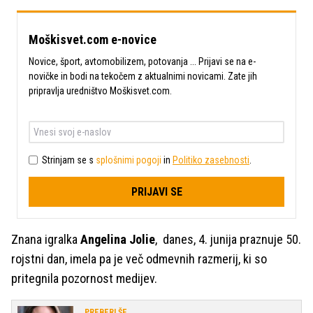
Moškisvet.com e-novice
Novice, šport, avtomobilizem, potovanja ... Prijavi se na e-
novičke in bodi na tekočem z aktualnimi novicami. Zate jih
pripravlja uredništvo Moškisvet.com.
Strinjam se s
splošnimi pogoji
in
Politiko zasebnosti
.
PRIJAVI SE
Znana igralka
Angelina Jolie
, danes, 4. junija praznuje 50.
rojstni dan, imela pa je več odmevnih razmerij, ki so
pritegnila pozornost medijev.
PREBERI ŠE