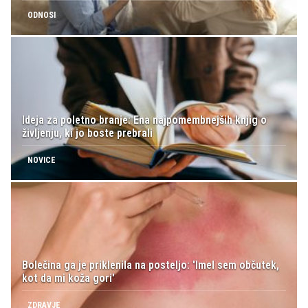
ODNOSI
Ideja za poletno branje: Ena najpomembnejših knjig o
življenju, ki jo boste prebrali
NOVICE
Bolečina ga je priklenila na posteljo: 'Imel sem občutek,
kot da mi koža gori'
ZDRAVJE