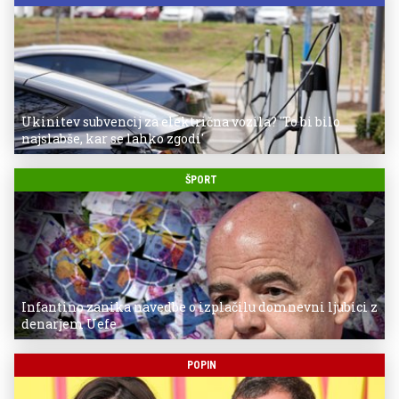
Ukinitev subvencij za električna vozila? 'To bi bilo
najslabše, kar se lahko zgodi'
ŠPORT
Infantino zanika navedbe o izplačilu domnevni ljubici z
denarjem Uefe
POPIN