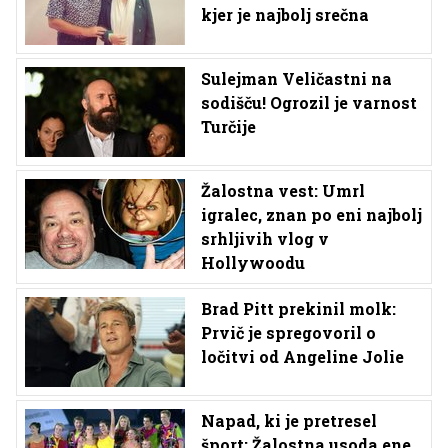
kjer je najbolj srečna
Sulejman Veličastni na
sodišču! Ogrozil je varnost
Turčije
Žalostna vest: Umrl
igralec, znan po eni najbolj
srhljivih vlog v
Hollywoodu
Brad Pitt prekinil molk:
Prvič je spregovoril o
ločitvi od Angeline Jolie
Napad, ki je pretresel
šport: Žalostna usoda ene