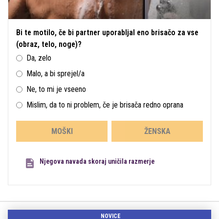
Bi te motilo, če bi partner uporabljal eno brisačo za vse
(obraz, telo, noge)?
Da, zelo
Malo, a bi sprejel/a
Ne, to mi je vseeno
Mislim, da to ni problem, če je brisača redno oprana
MOŠKI
ŽENSKA
Njegova navada skoraj uničila razmerje
NOVICE