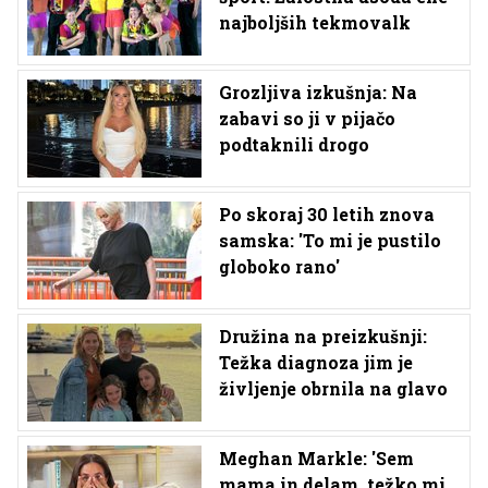
najboljših tekmovalk
Grozljiva izkušnja: Na
zabavi so ji v pijačo
podtaknili drogo
Po skoraj 30 letih znova
samska: 'To mi je pustilo
globoko rano'
Družina na preizkušnji:
Težka diagnoza jim je
življenje obrnila na glavo
Meghan Markle: 'Sem
mama in delam, težko mi