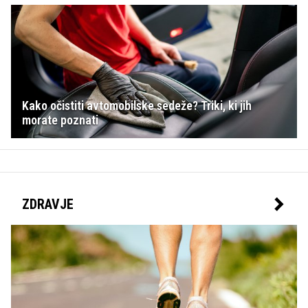
Kako očistiti avtomobilske sedeže? Triki, ki jih
morate poznati
ZDRAVJE