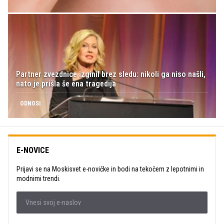
Partner zvezdnice izginil brez sledu: nikoli ga niso našli,
nato je prišla še ena tragedija
ODNOSI
E-NOVICE
Prijavi se na Moskisvet e-novičke in bodi na tekočem z lepotnimi in
modnimi trendi.