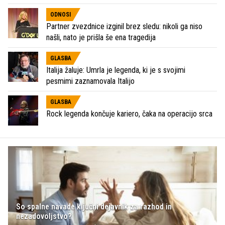
ODNOSI
Partner zvezdnice izginil brez sledu: nikoli ga niso
našli, nato je prišla še ena tragedija
GLASBA
Italija žaluje: Umrla je legenda, ki je s svojimi
pesmimi zaznamovala Italijo
GLASBA
Rock legenda končuje kariero, čaka na operacijo srca
So spalne navade ključni dejavnik za razhod in
nezadovoljstvo?