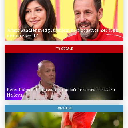
'Adam Sandler med plavanjem nosi nogavice, ker si jih
ne more sezuti'
TV ODDAJE
Peter Poles delil nasvete za bodoče tekmovalce kviza
Na lovu
VIZITA.SI