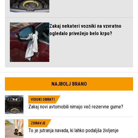
Zakaj nekateri vozniki na vzvratno
ogledalo privežejo belo krpo?
NAJBOLJ BRANO
VISOKI OBRATI
Zakaj novi avtomobili nimajo več rezervne gume?
ZDRAVJE
To je jutranja navada, ki lahko podaljša življenje