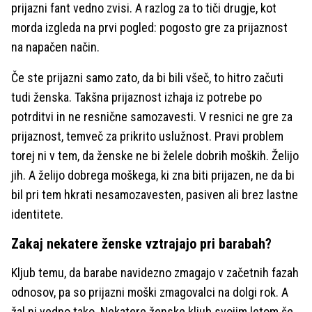
prijazni fant vedno zvisi. A razlog za to tiči drugje, kot
morda izgleda na prvi pogled: pogosto gre za prijaznost
na napačen način.
Če ste prijazni samo zato, da bi bili všeč, to hitro začuti
tudi ženska. Takšna prijaznost izhaja iz potrebe po
potrditvi in ne resnične samozavesti. V resnici ne gre za
prijaznost, temveč za prikrito uslužnost. Pravi problem
torej ni v tem, da ženske ne bi želele dobrih moških. Želijo
jih. A želijo dobrega moškega, ki zna biti prijazen, ne da bi
bil pri tem hkrati nesamozavesten, pasiven ali brez lastne
identitete.
Zakaj nekatere ženske vztrajajo pri barabah?
Kljub temu, da barabe navidezno zmagajo v začetnih fazah
odnosov, pa so prijazni moški zmagovalci na dolgi rok. A
žal ni vedno tako. Nekatere ženske kljub svojim letom še