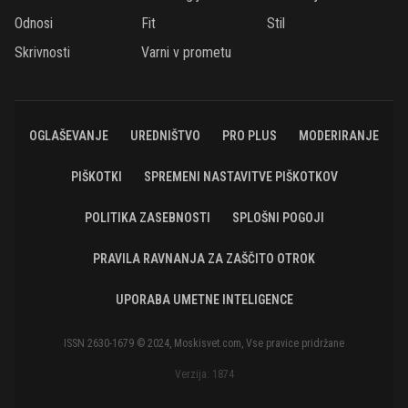
Odnosi
Fit
Stil
Skrivnosti
Varni v prometu
OGLAŠEVANJE
UREDNIŠTVO
PRO PLUS
MODERIRANJE
PIŠKOTKI
SPREMENI NASTAVITVE PIŠKOTKOV
POLITIKA ZASEBNOSTI
SPLOŠNI POGOJI
PRAVILA RAVNANJA ZA ZAŠČITO OTROK
UPORABA UMETNE INTELIGENCE
ISSN 2630-1679 © 2024, Moskisvet.com, Vse pravice pridržane
Verzija: 1874