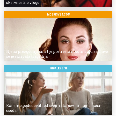
skrivnostno vlogo
MOSKISVET.COM
Njena prezgodnja smrt je pretresla modni svet: za slavo
se je skrivala tragedija
BIBALEZE.SI
Kar smo podedovali od svojih staršev, ni nujno naša
usoda