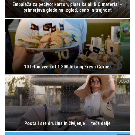
Embalaža za pecivo: karton, plastika ali BIO material –
primerjava glede na izgled, ceno in trajnost
10 let in več kot 1.300 lokacij Fresh Corner
OGLAS
Postali ste družina in življenje ... teče dalje