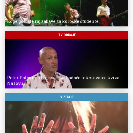
Kope postale raj zabave za koroške študente
TV ODDAJE
Peter Poles delil nasvete za bodoče tekmovalce kviza
Na lovu
VIZITA.SI