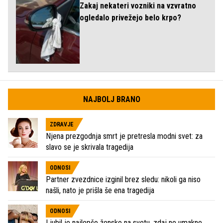
Zakaj nekateri vozniki na vzvratno
ogledalo privežejo belo krpo?
NAJBOLJ BRANO
ZDRAVJE
Njena prezgodnja smrt je pretresla modni svet: za
slavo se je skrivala tragedija
ODNOSI
Partner zvezdnice izginil brez sledu: nikoli ga niso
našli, nato je prišla še ena tragedija
ODNOSI
Ljubil je najlepšo žensko na svetu, zdaj ne umakne