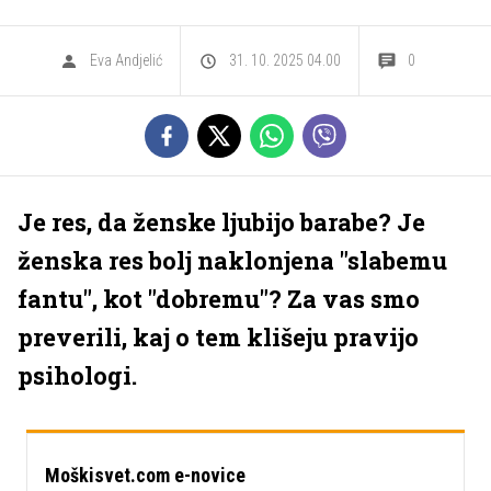
Eva Andjelić
31. 10. 2025 04.00
0
Je res, da ženske ljubijo barabe? Je
ženska res bolj naklonjena "slabemu
fantu", kot "dobremu"? Za vas smo
preverili, kaj o tem klišeju pravijo
psihologi.
Moškisvet.com e-novice