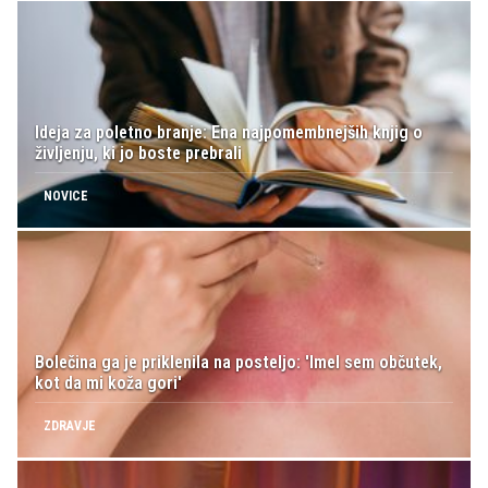
Ideja za poletno branje: Ena najpomembnejših knjig o
življenju, ki jo boste prebrali
NOVICE
Bolečina ga je priklenila na posteljo: 'Imel sem občutek,
kot da mi koža gori'
ZDRAVJE