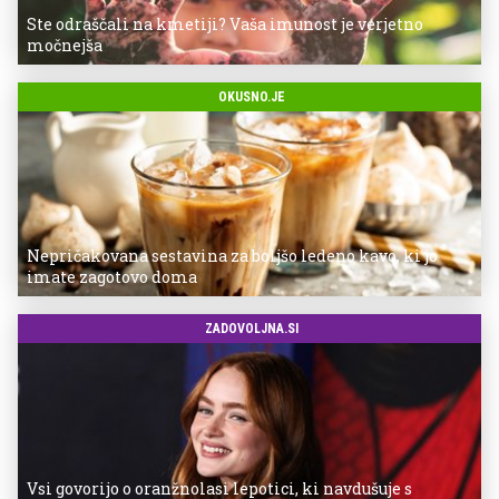
Ste odraščali na kmetiji? Vaša imunost je verjetno
močnejša
OKUSNO.JE
Nepričakovana sestavina za boljšo ledeno kavo, ki jo
imate zagotovo doma
ZADOVOLJNA.SI
Vsi govorijo o oranžnolasi lepotici, ki navdušuje s