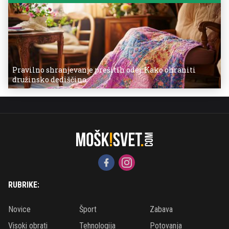
Pravilno shranjevanje prešitih odej: Kako ohraniti
družinsko dediščino
RUBRIKE:
Novice
Šport
Zabava
Visoki obrati
Tehnologija
Potovanja