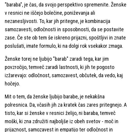
"baraba", je čas, da svojo perspektivo spremenite. Ženske
v resnici ne iščejo bolečine, poniževanja ali
nezanesljivosti. To, kar jih pritegne, je kombinacija
samozavesti, odločnosti in sposobnosti, da se postavite
zase. Če ste ob tem še iskreno prijazni, spoštljivi in znate
poslušati, imate formulo, ki na dolgi rok vsekakor zmaga.
Ženske torej ne ljubijo "barab" zaradi tega, kar jim
povzročijo, temveč zaradi lastnosti, ki jih te pogosto
izžarevajo: odločnost, samozavest, občutek, da vedo, kaj
hočejo.
Mit o tem, da ženske ljubijo barabe, je nekakšna
polresnica. Da, včasih jih za kratek čas zares pritegnejo. A
tisto, kar si ženske v resnici želijo, ni baraba, temveč
moški, ki zna združiti najboljše iz obeh svetov - moč in
prijaznost, samozavest in empatijo ter odločnost in