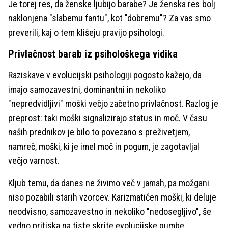
Je torej res, da ženske ljubijo barabe? Je ženska res bolj
naklonjena "slabemu fantu", kot "dobremu"? Za vas smo
preverili, kaj o tem klišeju pravijo psihologi.
Privlačnost barab iz psihološkega vidika
Raziskave v evolucijski psihologiji pogosto kažejo, da
imajo samozavestni, dominantni in nekoliko
"nepredvidljivi" moški večjo začetno privlačnost. Razlog je
preprost: taki moški signalizirajo status in moč. V času
naših prednikov je bilo to povezano s preživetjem,
namreč, moški, ki je imel moč in pogum, je zagotavljal
večjo varnost.
Kljub temu, da danes ne živimo več v jamah, pa možgani
niso pozabili starih vzorcev. Karizmatičen moški, ki deluje
neodvisno, samozavestno in nekoliko "nedosegljivo", še
vedno pritiska na tiste skrite evolucijske gumbe