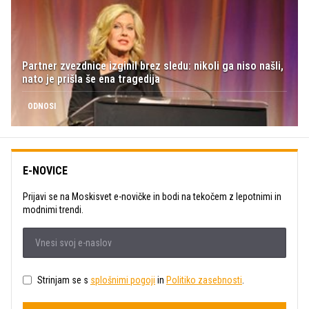
Partner zvezdnice izginil brez sledu: nikoli ga niso našli,
nato je prišla še ena tragedija
ODNOSI
E-NOVICE
Prijavi se na Moskisvet e-novičke in bodi na tekočem z lepotnimi in
modnimi trendi.
Strinjam se s
splošnimi pogoji
in
Politiko zasebnosti
.