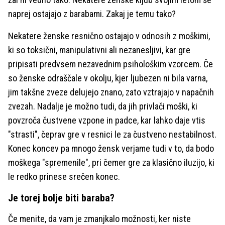
naprej ostajajo z barabami. Zakaj je temu tako?
Nekatere ženske resnično ostajajo v odnosih z moškimi,
ki so toksični, manipulativni ali nezanesljivi, kar gre
pripisati predvsem nezavednim psihološkim vzorcem. Če
so ženske odraščale v okolju, kjer ljubezen ni bila varna,
jim takšne zveze delujejo znano, zato vztrajajo v napačnih
zvezah. Nadalje je možno tudi, da jih privlači moški, ki
povzroča čustvene vzpone in padce, kar lahko daje vtis
"strasti", čeprav gre v resnici le za čustveno nestabilnost.
Konec koncev pa mnogo žensk verjame tudi v to, da bodo
moškega "spremenile", pri čemer gre za klasično iluzijo, ki
le redko prinese srečen konec.
Je torej bolje biti baraba?
Če menite, da vam je zmanjkalo možnosti, ker niste