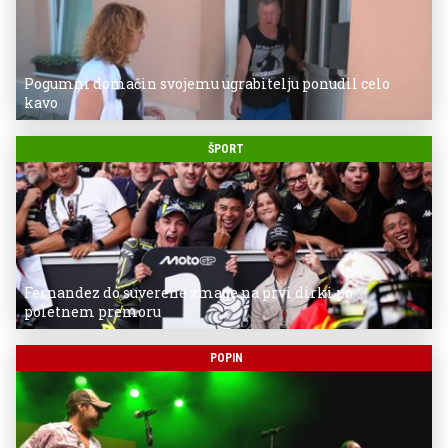
Pogumni domačin svojemu ugrabitelju ponudil celo
kavo
ŠPORT
Fernandez do suverene zmage na prvi dirki po
poletnem premoru
POPIN