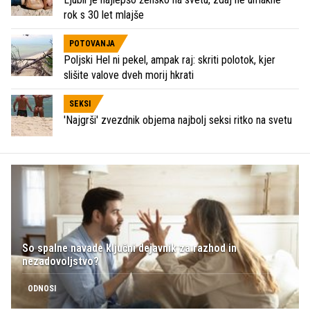
rok s 30 let mlajše
POTOVANJA
Poljski Hel ni pekel, ampak raj: skriti polotok, kjer
slišite valove dveh morij hkrati
SEKSI
'Najgrši' zvezdnik objema najbolj seksi ritko na svetu
So spalne navade ključni dejavnik za razhod in
nezadovoljstvo?
ODNOSI