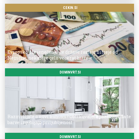
CEKIN.SI
Evropsko presenečenje: te države rastejo hitreje od
Nemčije, nekatere celo večkrat hitreje
DOMINVRT.SI
Razmišljate o novi kuhinji? Oblikovalci opozarjajo, da te
barve izgubljajo priljubljenost
DOMINVRT.SI