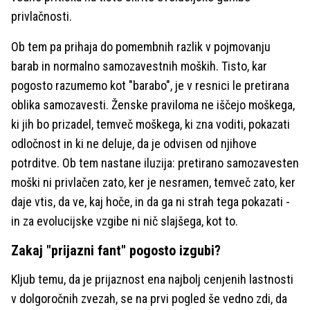
privlačnosti.
Ob tem pa prihaja do pomembnih razlik v pojmovanju
barab in normalno samozavestnih moških. Tisto, kar
pogosto razumemo kot "barabo", je v resnici le pretirana
oblika samozavesti. Ženske praviloma ne iščejo moškega,
ki jih bo prizadel, temveč moškega, ki zna voditi, pokazati
odločnost in ki ne deluje, da je odvisen od njihove
potrditve. Ob tem nastane iluzija: pretirano samozavesten
moški ni privlačen zato, ker je nesramen, temveč zato, ker
daje vtis, da ve, kaj hoče, in da ga ni strah tega pokazati -
in za evolucijske vzgibe ni nič slajšega, kot to.
Zakaj "prijazni fant" pogosto izgubi?
Kljub temu, da je prijaznost ena najbolj cenjenih lastnosti
v dolgoročnih zvezah, se na prvi pogled še vedno zdi, da