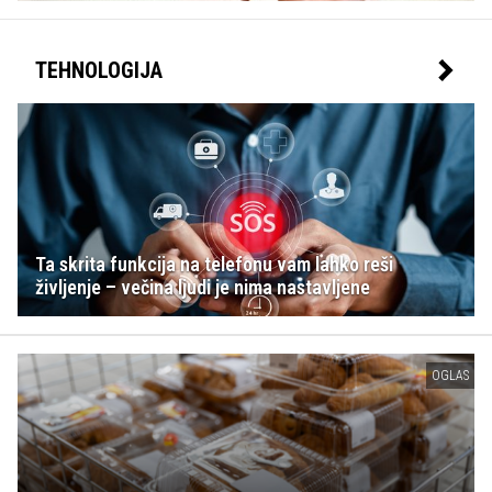
TEHNOLOGIJA
Ta skrita funkcija na telefonu vam lahko reši
življenje – večina ljudi je nima nastavljene
OGLAS