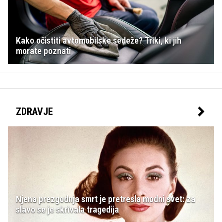
Kako očistiti avtomobilske sedeže? Triki, ki jih
morate poznati
ZDRAVJE
Njena prezgodnja smrt je pretresla modni svet: za
slavo se je skrivala tragedija