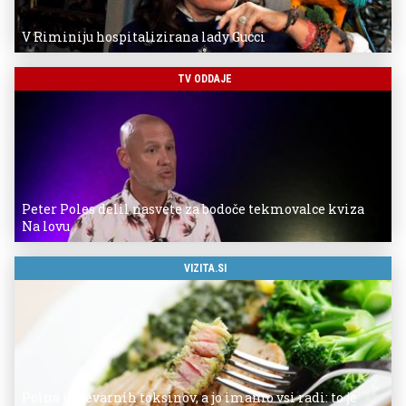
V Riminiju hospitalizirana lady Gucci
TV ODDAJE
Peter Poles delil nasvete za bodoče tekmovalce kviza
Na lovu
VIZITA.SI
Polna je nevarnih toksinov, a jo imamo vsi radi: to je