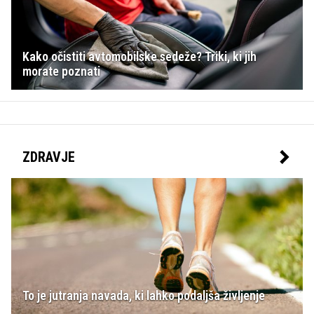
Kako očistiti avtomobilske sedeže? Triki, ki jih
morate poznati
ZDRAVJE
To je jutranja navada, ki lahko podaljša življenje