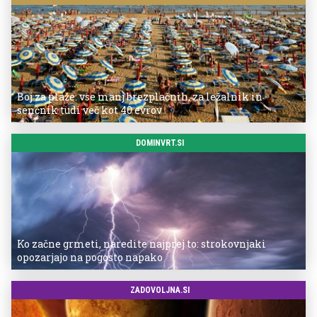
Boj za plaže: vse manj brezplačnih, za ležalnik in
senčnik tudi več kot 40 evrov
DOMINVRT.SI
Ko začne grmeti, naredite najprej to: strokovnjaki
opozarjajo na pogosto napako
ZADOVOLJNA.SI