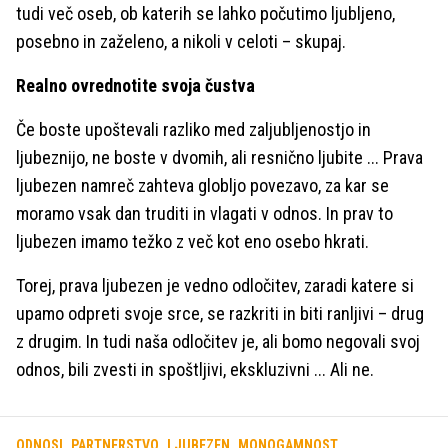
tudi več oseb, ob katerih se lahko počutimo ljubljeno,
posebno in zaželeno, a nikoli v celoti – skupaj.
Realno ovrednotite svoja čustva
Če boste upoštevali razliko med zaljubljenostjo in
ljubeznijo, ne boste v dvomih, ali resnično ljubite ... Prava
ljubezen namreč zahteva globljo povezavo, za kar se
moramo vsak dan truditi in vlagati v odnos. In prav to
ljubezen imamo težko z več kot eno osebo hkrati.
Torej, prava ljubezen je vedno odločitev, zaradi katere si
upamo odpreti svoje srce, se razkriti in biti ranljivi – drug
z drugim. In tudi naša odločitev je, ali bomo negovali svoj
odnos, bili zvesti in spoštljivi, ekskluzivni ... Ali ne.
ODNOSI
PARTNERSTVO
LJUBEZEN
MONOGAMNOST