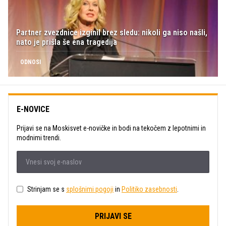
Partner zvezdnice izginil brez sledu: nikoli ga niso našli,
nato je prišla še ena tragedija
ODNOSI
E-NOVICE
Prijavi se na Moskisvet e-novičke in bodi na tekočem z lepotnimi in
modnimi trendi.
Strinjam se s
splošnimi pogoji
in
Politiko zasebnosti
.
PRIJAVI SE