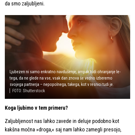
da smo zaljubljeni.
Ljubezen ni samo enkratno navdušenje, ampak tudi ohranjanje le-
tega, da ne glede na vse, vsak dan znova še vedno izberemo
svojega partnerja – nepopolnega, takega, kot v resnici tudi je.
FOTO: Shutterstock
Koga ljubimo v tem primeru?
Zaljubljenost nas lahko zavede in deluje podobno kot
kakšna močna »droga,« saj nam lahko zamegli presojo,