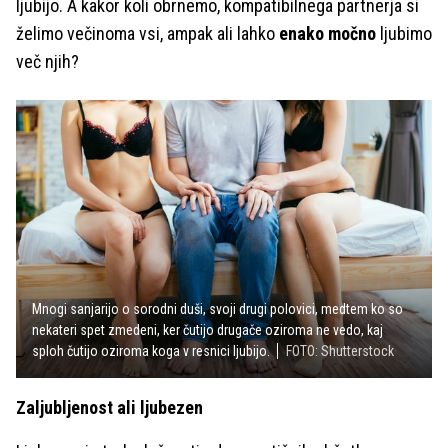
ljubijo. A kakor koli obrnemo, kompatibilnega partnerja si
želimo večinoma vsi, ampak ali lahko
enako močno
ljubimo
več njih?
Mnogi sanjarijo o sorodni duši, svoji drugi polovici, medtem ko so
nekateri spet zmedeni, ker čutijo drugače oziroma ne vedo, kaj
sploh čutijo oziroma koga v resnici ljubijo.
FOTO: Shutterstock
Zaljubljenost ali ljubezen