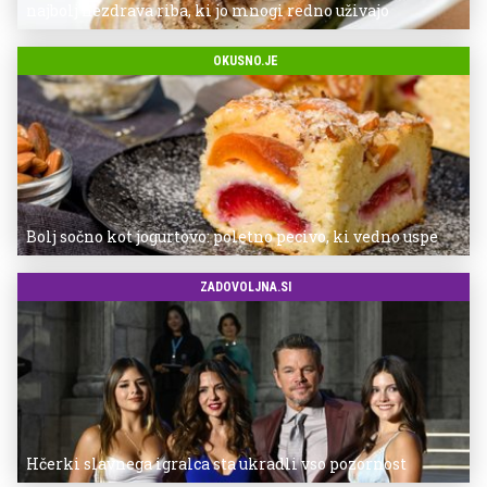
najbolj nezdrava riba, ki jo mnogi redno uživajo
OKUSNO.JE
Bolj sočno kot jogurtovo: poletno pecivo, ki vedno uspe
ZADOVOLJNA.SI
Hčerki slavnega igralca sta ukradli vso pozornost