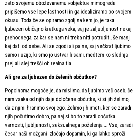
zato svojemu oboževanemu »objektu« mimogrede
pripišemo vse lepe lastnosti in ga idealiziramo po svojem
okusu. Toda če se opiramo zgolj na kemijo, je taka
ljubezen običajno kratkega veka, saj je zaljubljenost nekaj
prehodnega, za kar se nam ni treba niti potruditi, še manj
kaj dati od sebe. Ali se zgodi ali pa ne, saj večkrat ljubimo
samo iluzijo, ki smo jo ustvarili sami, medtem ko slednja
prej ali slej trešči ob realna tla.
Ali gre za ljubezen do želenih občutkov?
Popolnoma mogoče je, da mislimo, da ljubimo več oseb, če
nam vsaka od njih daje določene občutke, ki si jih želimo,
da z njimi hranimo svoj ego. Želimo jih imeti, ker se zaradi
njih počutimo dobro, pa naj si bo to zaradi občutka
varnosti, ljubljenosti, seksualnega poželenja ... Vse, zaradi
česar naši možgani izločajo dopamin, ki ga lahko sproži