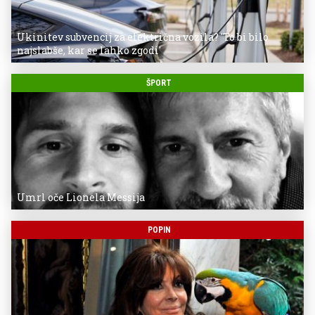
Ukinitev subvencij za električna vozila? 'To bi bilo
najslabše, kar se lahko zgodi'
ŠPORT
Umrl oče Lionela Messija
POPIN