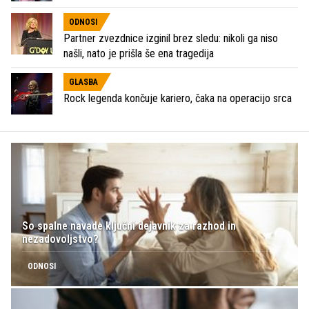
ODNOSI
Partner zvezdnice izginil brez sledu: nikoli ga niso
našli, nato je prišla še ena tragedija
GLASBA
Rock legenda končuje kariero, čaka na operacijo srca
So spalne navade ključni dejavnik za razhod in
nezadovoljstvo?
ODNOSI