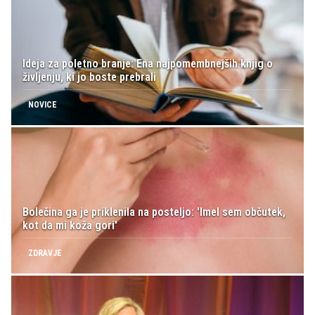
Ideja za poletno branje: Ena najpomembnejših knjig o
življenju, ki jo boste prebrali
NOVICE
Bolečina ga je priklenila na posteljo: 'Imel sem občutek,
kot da mi koža gori'
ZDRAVJE