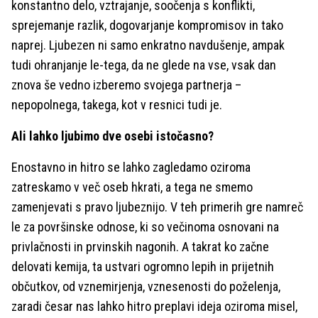
konstantno delo, vztrajanje, soočenja s konflikti,
sprejemanje razlik, dogovarjanje kompromisov in tako
naprej. Ljubezen ni samo enkratno navdušenje, ampak
tudi ohranjanje le-tega, da ne glede na vse, vsak dan
znova še vedno izberemo svojega partnerja –
nepopolnega, takega, kot v resnici tudi je.
Ali lahko ljubimo dve osebi istočasno?
Enostavno in hitro se lahko zagledamo oziroma
zatreskamo v več oseb hkrati, a tega ne smemo
zamenjevati s pravo ljubeznijo. V teh primerih gre namreč
le za površinske odnose, ki so večinoma osnovani na
privlačnosti in prvinskih nagonih. A takrat ko začne
delovati kemija, ta ustvari ogromno lepih in prijetnih
občutkov, od vznemirjenja, vznesenosti do poželenja,
zaradi česar nas lahko hitro preplavi ideja oziroma misel,