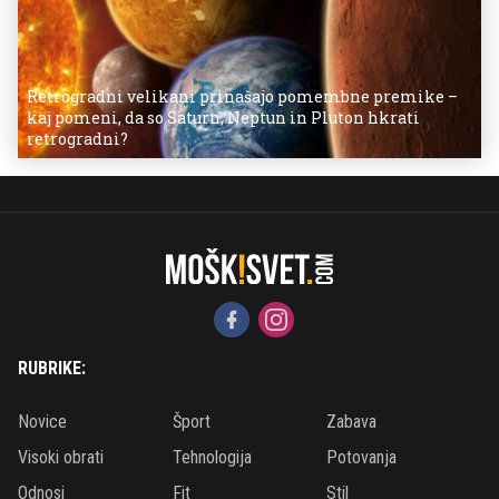
Retrogradni velikani prinašajo pomembne premike –
kaj pomeni, da so Saturn, Neptun in Pluton hkrati
retrogradni?
RUBRIKE:
Novice
Šport
Zabava
Visoki obrati
Tehnologija
Potovanja
Odnosi
Fit
Stil