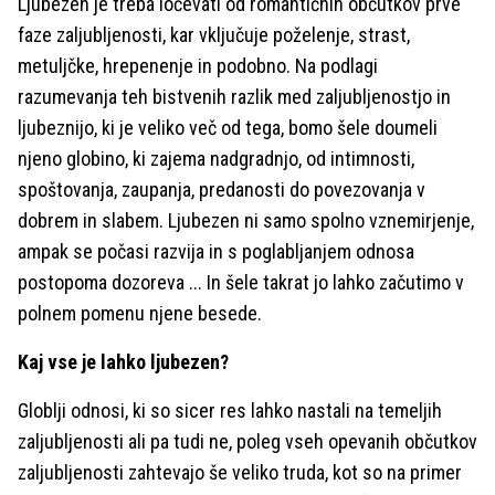
Ljubezen je treba ločevati od romantičnih občutkov prve
faze zaljubljenosti, kar vključuje poželenje, strast,
metuljčke, hrepenenje in podobno. Na podlagi
razumevanja teh bistvenih razlik med zaljubljenostjo in
ljubeznijo, ki je veliko več od tega, bomo šele doumeli
njeno globino, ki zajema nadgradnjo, od intimnosti,
spoštovanja, zaupanja, predanosti do povezovanja v
dobrem in slabem. Ljubezen ni samo spolno vznemirjenje,
ampak se počasi razvija in s poglabljanjem odnosa
postopoma dozoreva ... In šele takrat jo lahko začutimo v
polnem pomenu njene besede.
Kaj vse je lahko ljubezen?
Globlji odnosi, ki so sicer res lahko nastali na temeljih
zaljubljenosti ali pa tudi ne, poleg vseh opevanih občutkov
zaljubljenosti zahtevajo še veliko truda, kot so na primer