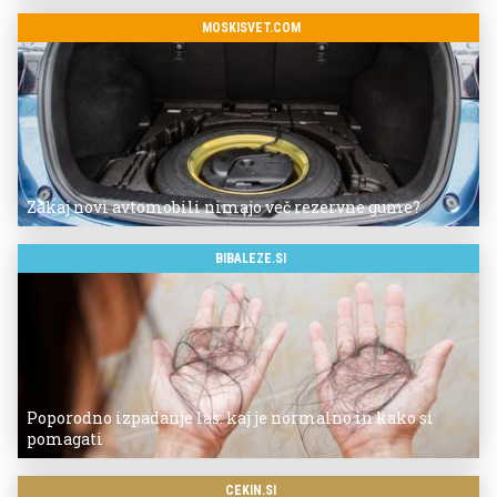
MOSKISVET.COM
Zakaj novi avtomobili nimajo več rezervne gume?
BIBALEZE.SI
Poporodno izpadanje las: kaj je normalno in kako si
pomagati
CEKIN.SI