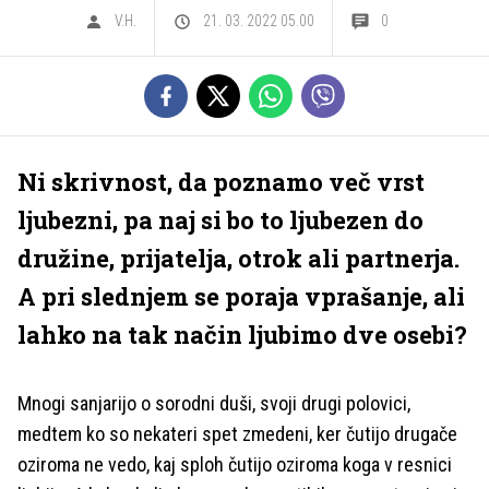
V.H.
21. 03. 2022 05.00
0
Ni skrivnost, da poznamo več vrst
ljubezni, pa naj si bo to ljubezen do
družine, prijatelja, otrok ali partnerja.
A pri slednjem se poraja vprašanje, ali
lahko na tak način ljubimo dve osebi?
Mnogi sanjarijo o sorodni duši, svoji drugi polovici,
medtem ko so nekateri spet zmedeni, ker čutijo drugače
oziroma ne vedo, kaj sploh čutijo oziroma koga v resnici