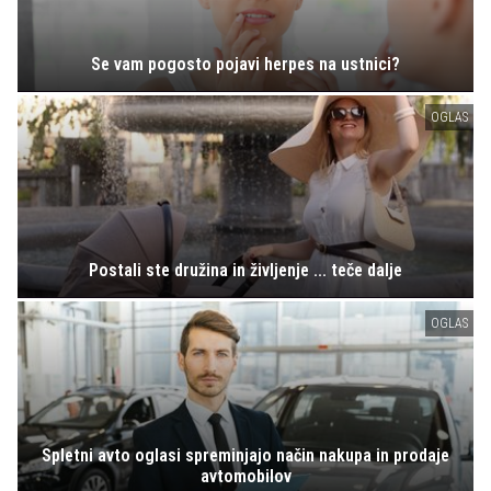
Se vam pogosto pojavi herpes na ustnici?
OGLAS
Postali ste družina in življenje ... teče dalje
OGLAS
Spletni avto oglasi spreminjajo način nakupa in prodaje
avtomobilov