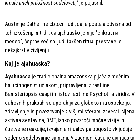
kmalu imeli priložnost sodelovati,"
je pojasnil.
Austin je Catherine obtožil tudi, da je postala odvisna od
teh izkušenj, in trdil, da ajahuasko jemlje "enkrat na
mesec", čeprav večina ljudi takšen ritual prestane le
nekajkrat v življenju.
Kaj je ajahuaska?
Ayahuasca
je tradicionalna amazonska pijača z močnim
halucinogenim učinkom, pripravljena iz rastline
Banisteriopsis caapi in listov rastline Psychotria viridis. V
duhovnih praksah se uporablja za globoko introspekcijo,
zdravljenje in povezovanje z višjimi sferami zavesti. Njena
aktivna sestavina, DMT, lahko povzroči močne vizije in
čustvene reakcije, izvajanje ritualov pa pogosto vključuje
vodeno sodelovanje šamana. V zadnjem času je ajahuaska