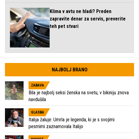
Klima v avtu ne hladi? Preden
zapravite denar za servis, preverite
teh pet stvari
NAJBOLJ BRANO
ZABAVA
Bila je najbolj seksi ženska na svetu, v bikiniju znova
navdušila
GLASBA
Italija žaluje: Umrla je legenda, ki je s svojimi
pesmimi zaznamovala Italijo