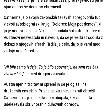
težave v razmerju tlele že nekaj časa, pritisk javnosti pa je
njun odnos še dodatno obremenil.
Catherine je o svojih zakonskih težavah spregovorila tudi
v svoji avtobiografski knjigi "Dolores: Moja pot domov", ki
jo je nedavno izdala. V knjigi je podala šokantne trditve o
Austinovi nezvestobi in navedla, da se je večkrat soočila z
dokazi o njegovih aferah. Trdila je celo, da jo je varal med
zadnjo nosečnostjo.
"Ni bila samo izdaja. To je bilo spoznanje, da sem ves čas
živela v laži,
" je med drugim zapisala.
Austin njenih trditev ni sprejel in se je oglasil na
družbenih omrežjih. Priznal je varanje, a hkrati obtožil
Catherine, da je nad zakonom obupala, ker se je leta
udeleževala skrivnostnih duhovnih obredov.