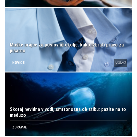
Moške srajce za poslovno okolje: kako izbrati pravo za
pisarno
OGLAS
NOVICE
Skoraj nevidna v vodi, smrtonosna ob stiku: pazite na to
meduzo
ZDRAVJE