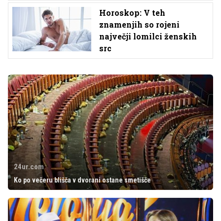
Horoskop: V teh
znamenjih so rojeni
največji lomilci ženskih
src
24ur.com
Ko po večeru blišča v dvorani ostane smetišče