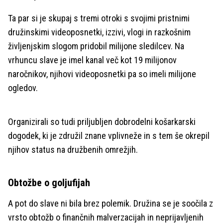
Ta par si je skupaj s tremi otroki s svojimi pristnimi
družinskimi videoposnetki, izzivi, vlogi in razkošnim
življenjskim slogom pridobil milijone sledilcev. Na
vrhuncu slave je imel kanal več kot 19 milijonov
naročnikov, njihovi videoposnetki pa so imeli milijone
ogledov.
Organizirali so tudi priljubljen dobrodelni košarkarski
dogodek, ki je združil znane vplivneže in s tem še okrepil
njihov status na družbenih omrežjih.
Obtožbe o goljufijah
A pot do slave ni bila brez polemik. Družina se je soočila z
vrsto obtožb o finančnih malverzacijah in neprijavljenih