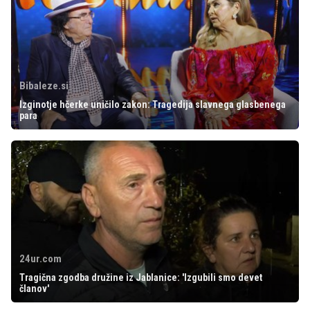
Bibaleze.si
Izginotje hčerke uničilo zakon: Tragedija slavnega glasbenega
para
24ur.com
Tragična zgodba družine iz Jablanice: 'Izgubili smo devet
članov'