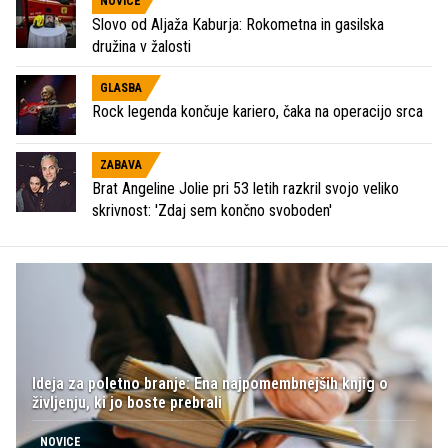
NOVICE
Slovo od Aljaža Kaburja: Rokometna in gasilska
družina v žalosti
GLASBA
Rock legenda končuje kariero, čaka na operacijo srca
ZABAVA
Brat Angeline Jolie pri 53 letih razkril svojo veliko
skrivnost: 'Zdaj sem končno svoboden'
Ideja za poletno branje: Ena najpomembnejših knjig o
življenju, ki jo boste prebrali
NOVICE