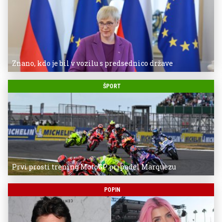
Znano, kdo je bil v vozilu s predsednico države
ŠPORT
Prvi prosti trening MotoGP pripadel Marquezu
POPIN