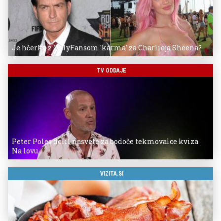
Je hčerka z OnlyFansom 'karma' za Charlieja Sheena?
TV ODDAJE
Peter Poles delil nasvete za bodoče tekmovalce kviza
Na lovu
VIZITA.SI