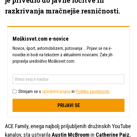
je privedlo do javne ločitve in
razkrivanja mračnejše resničnosti.
Moškisvet.com e-novice
Novice, šport, avtomobilizem, potovanja ... Prijavi se na e-
novičke in bodi na tekočem z aktualnimi novicami. Zate jih
pripravlja uredništvo Moškisvet.com.
Strinjam se s
splošnimi pogoji
in
Politiko zasebnosti
.
PRIJAVI SE
ACE Family, enega najbolj priljubljenih družinskih YouTube
kanalov, sta ustvarila
Austin McBroom
in
Catherine Paiz.