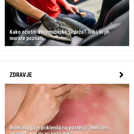
Kako očistiti avtomobilske sedeže? Triki, ki jih
morate poznati
ZDRAVJE
Bolečina ga je priklenila na posteljo: 'Imel sem
občutek, kot da mi koža gori'