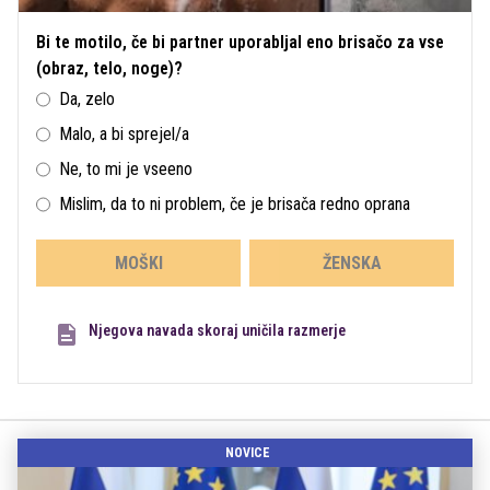
Bi te motilo, če bi partner uporabljal eno brisačo za vse
(obraz, telo, noge)?
Da, zelo
Malo, a bi sprejel/a
Ne, to mi je vseeno
Mislim, da to ni problem, če je brisača redno oprana
MOŠKI
ŽENSKA
Njegova navada skoraj uničila razmerje
NOVICE