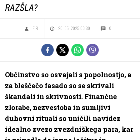
RAZŠLA?
E.R.
20. 05. 2025 00.30
0
Občinstvo so osvajali s popolnostjo, a
za bleščečo fasado so se skrivali
škandali in skrivnosti. Finančne
zlorabe, nezvestoba in sumljivi
duhovni rituali so uničili navidez
idealno zvezo zvezdniškega para, kar