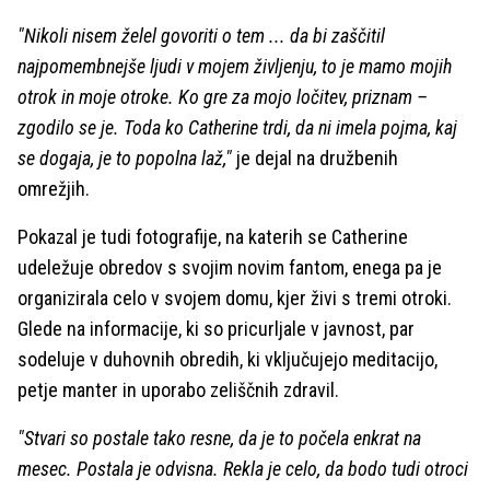
"Nikoli nisem želel govoriti o tem ... da bi zaščitil
najpomembnejše ljudi v mojem življenju, to je mamo mojih
otrok in moje otroke. Ko gre za mojo ločitev, priznam –
zgodilo se je. Toda ko Catherine trdi, da ni imela pojma, kaj
se dogaja, je to popolna laž,"
je dejal na družbenih
omrežjih.
Pokazal je tudi fotografije, na katerih se Catherine
udeležuje obredov s svojim novim fantom, enega pa je
organizirala celo v svojem domu, kjer živi s tremi otroki.
Glede na informacije, ki so pricurljale v javnost, par
sodeluje v duhovnih obredih, ki vključujejo meditacijo,
petje manter in uporabo zeliščnih zdravil.
"Stvari so postale tako resne, da je to počela enkrat na
mesec. Postala je odvisna. Rekla je celo, da bodo tudi otroci