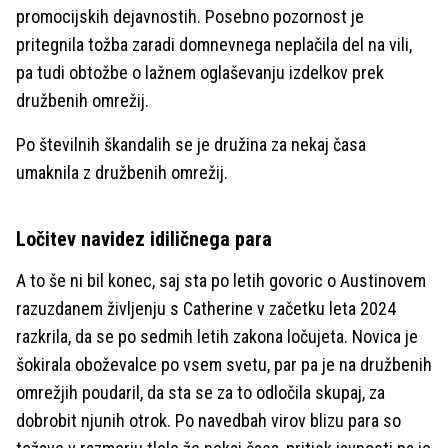
promocijskih dejavnostih. Posebno pozornost je
pritegnila tožba zaradi domnevnega neplačila del na vili,
pa tudi obtožbe o lažnem oglaševanju izdelkov prek
družbenih omrežij.
Po številnih škandalih se je družina za nekaj časa
umaknila z družbenih omrežij.
Ločitev navidez idiličnega para
A to še ni bil konec, saj sta po letih govoric o Austinovem
razuzdanem življenju s Catherine v začetku leta 2024
razkrila, da se po sedmih letih zakona ločujeta. Novica je
šokirala oboževalce po vsem svetu, par pa je na družbenih
omrežjih poudaril, da sta se za to odločila skupaj, za
dobrobit njunih otrok. Po navedbah virov blizu para so