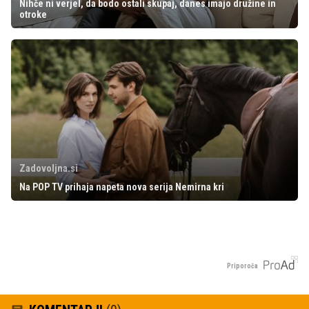
Nihče ni verjel, da bodo ostali skupaj, danes imajo družine in
otroke
Zadovoljna.si
Na POP TV prihaja napeta nova serija Nemirna kri
Priporoča