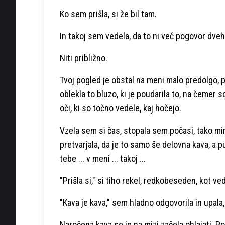
Ko sem prišla, si že bil tam.
In takoj sem vedela, da to ni več pogovor dve
Niti približno.
Tvoj pogled je obstal na meni malo predolgo, p
oblekla to bluzo, ki je poudarila to, na čemer s
oči, ki so točno vedele, kaj hočejo.
Vzela sem si čas, stopala sem počasi, tako mi
pretvarjala, da je to samo še delovna kava, a pul
tebe ... v meni ... takoj ...
"Prišla si," si tiho rekel, redkobeseden, kot ve
"Kava je kava," sem hladno odgovorila in upala,
Naročena kava se je na mizi začela ohlajati. P