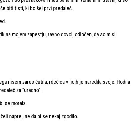
 biti tisti, ki bo šel prvi predaleč.
ed.
otik na mojem zapestju, ravno dovolj odločen, da so misli
ega nisem zares čutila, rdečica v licih je naredila svoje. Hodila
redaleč za "uradno".
 bi se morala.
želi naprej, ne da bi se nekaj zgodilo.