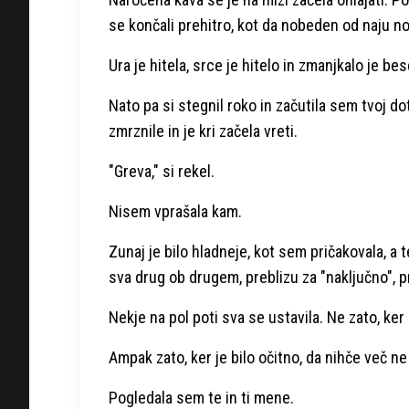
se končali prehitro, kot da nobeden od naju noče
Ura je hitela, srce je hitelo in zmanjkalo je bes
Nato pa si stegnil roko in začutila sem tvoj d
zmrznile in je kri začela vreti.
"Greva," si rekel.
Nisem vprašala kam.
Zunaj je bilo hladneje, kot sem pričakovala, a t
sva drug ob drugem, preblizu za "naključno", p
Nekje na pol poti sva se ustavila. Ne zato, ker
Ampak zato, ker je bilo očitno, da nihče več ne 
Pogledala sem te in ti mene.