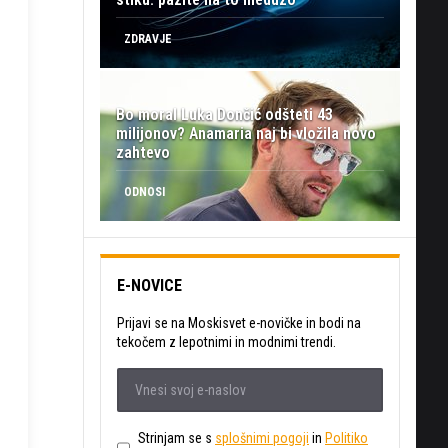
ZDRAVJE
Bo moral Luka Dončić odšteti 43
milijonov? Anamaria naj bi vložila novo
zahtevo
ODNOSI
E-NOVICE
Prijavi se na Moskisvet e-novičke in bodi na
tekočem z lepotnimi in modnimi trendi.
Strinjam se s
splošnimi pogoji
in
Politiko