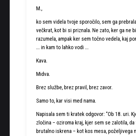
M.,
ko sem videla tvoje sporočilo, sem ga prebral
večkrat, kot bi si priznala. Ne zato, ker ga ne b
razumela, ampak ker sem točno vedela, kaj p
... in kam to lahko vodi ...
Kava.
Midva.
Brez službe, brez pravil, brez zavor.
Samo to, kar visi med nama.
Napisala sem ti kratek odgovor: "Ob 18. uri. Kj
zločina – oziroma kraj, kjer sem se zalotila, 
brutalno iskrena – kot kos mesa, poželjivega 