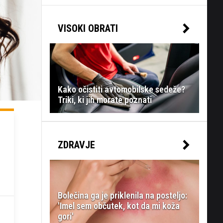
VISOKI OBRATI
Kako očistiti avtomobilske sedeže?
Triki, ki jih morate poznati
ZDRAVJE
Bolečina ga je priklenila na posteljo:
'Imel sem občutek, kot da mi koža
gori'