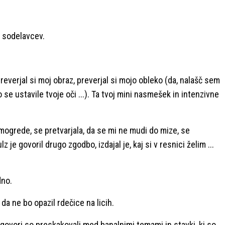
h sodelavcev.
reverjal si moj obraz, preverjal si mojo obleko (da, nalašč sem
o se ustavile tvoje oči ...). Ta tvoj mini nasmešek in intenzivne
mogrede, se pretvarjala, da se mi ne mudi do mize, se
z je govoril drugo zgodbo, izdajal je, kaj si v resnici želim ...
dno.
 da ne bo opazil rdečice na licih.
ogovori so preskakovali med banalnimi temami in stavki, ki so