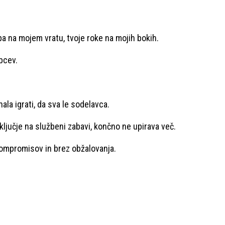
apa na mojem vratu, tvoje roke na mojih bokih.
bcev.
ala igrati, da sva le sodelavca.
ključje na službeni zabavi, končno ne upirava več.
kompromisov in brez obžalovanja.