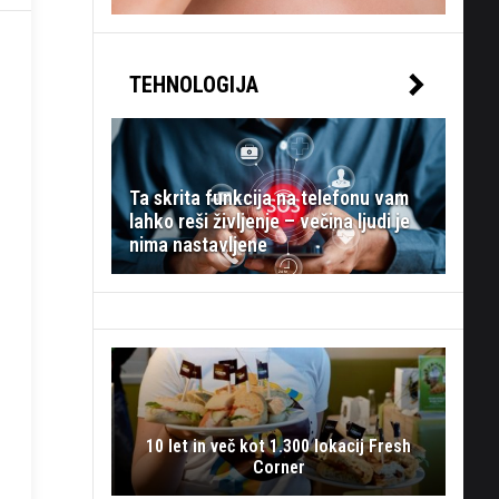
TEHNOLOGIJA
Ta skrita funkcija na telefonu vam
lahko reši življenje – večina ljudi je
nima nastavljene
10 let in več kot 1.300 lokacij Fresh
Corner