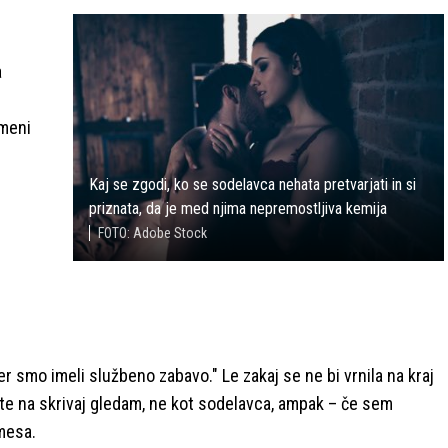
a
i
omeni
Kaj se zgodi, ko se sodelavca nehata pretvarjati in si
priznata, da je med njima nepremostljiva kemija
FOTO: Adobe Stock
er smo imeli službeno zabavo." Le zakaj se ne bi vrnila na kraj
da te na skrivaj gledam, ne kot sodelavca, ampak – če sem
mesa.