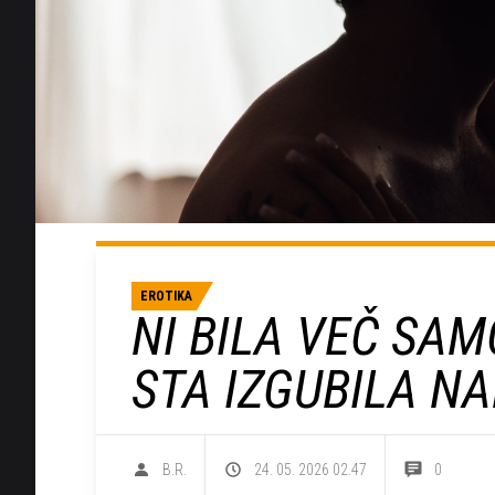
EROTIKA
NI BILA VEČ SAM
STA IZGUBILA N
B.R.
24. 05. 2026 02.47
0