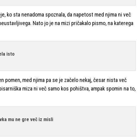
je, ko sta nenadoma spoznala, da napetost med njima ni več
neustavljivega. Nato jo je na mizi pričakalo pismo, na katerega
ela isto
n pomen, med njima pa se je začelo nekaj, česar nista več
jer pisarniška miza ni več samo kos pohištva, ampak spomin na to,
vka mu ne gre več iz misli