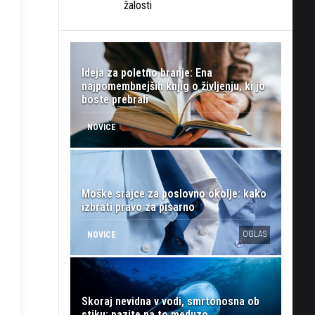
žalosti
Ideja za poletno branje: Ena
najpomembnejših knjig o življenju, ki jo
boste prebrali
NOVICE
Moške srajce za poslovno okolje: kako
izbrati pravo za pisarno
OGLAS
NOVICE
Skoraj nevidna v vodi, smrtonosna ob
stiku: pazite na to meduzo