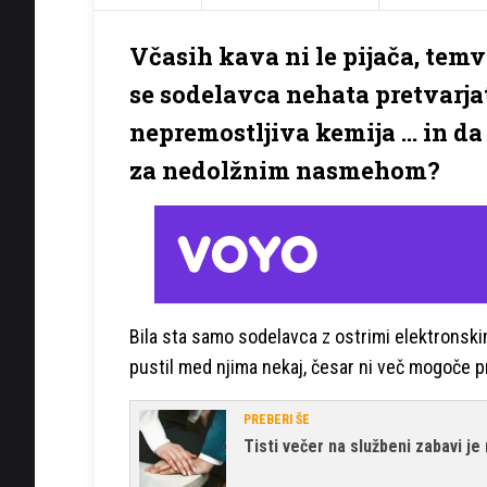
Včasih kava ni le pijača, temv
se sodelavca nehata pretvarjat
nepremostljiva kemija ... in d
za nedolžnim nasmehom?
Bila sta samo sodelavca z ostrimi elektronskim
pustil med njima nekaj, česar ni več mogoče pre
PREBERI ŠE
Tisti večer na službeni zabavi j