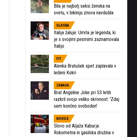
Bila je najbolj seksi ženska na
svetu, v bikiniju znova navdušila
GLASBA
Italija žaluje: Umrla je legenda, ki
je s svojimi pesmimi zaznamovala
Italijo
FIT
Alenka Bratušek spet zaplavala v
ledeni Kokri
ZABAVA
Brat Angeline Jolie pri 53 letih
razkril svojo veliko skrivnost: 'Zdaj
sem končno svoboden'
NOVICE
Slovo od Aljaža Kaburja:
Rokometna in gasilska družina v