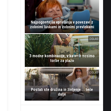
Najpogostejša vprašanja v povezavi z
zobnimi luskami in zobnimi prevlekami
OGLAS
3 modne kombinacije, v katerih nosimo
torbe za plažo
OGLAS
Postali ste družina in življenje ... teče
dalje