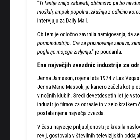
"
Ti fantje znajo zabavati, občinstvo pa bo navdu
moških, ampak popolna izkušnja z odlično koreogra
intervjuju za Daily Mail.
Ob tem je odločno zavrnila namigovanja, da se v
pornoindustrijo. Gre za praznovanje zabave, sa
poglavje mojega življenja,
" je poudarila.
Ena največjih zvezdnic industrije za odr
Jenna Jameson, rojena leta 1974 v Las Vegas
Jenna Marie Massoli, je kariero začela kot ple
v nočnih klubih. Sredi devetdesetih let je vsto
industrijo filmov za odrasle in v zelo kratkem 
postala njena največja zvezda.
V času največje priljubljenosti je krasila nasl
revij, gostovala v številnih televizijskih oddaja