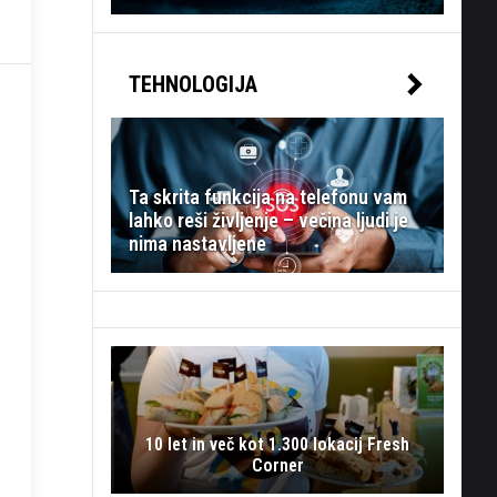
TEHNOLOGIJA
Ta skrita funkcija na telefonu vam
lahko reši življenje – večina ljudi je
nima nastavljene
10 let in več kot 1.300 lokacij Fresh
Corner