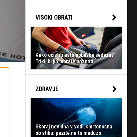
VISOKI OBRATI
Kako očistiti avtomobilske sedeže?
Triki, ki jih morate poznati
ZDRAVJE
Skoraj nevidna v vodi, smrtonosna
ob stiku: pazite na to meduzo