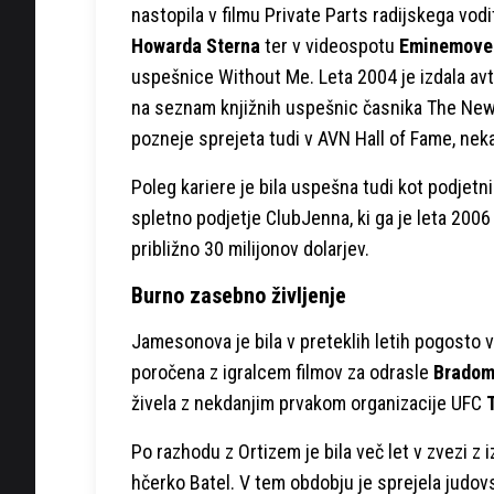
nastopila v filmu Private Parts radijskega vodi
Howarda Sterna
ter v videospotu
Eminemove
uspešnice Without Me. Leta 2004 je izdala avto
na seznam knjižnih uspešnic časnika The New Y
pozneje sprejeta tudi v AVN Hall of Fame, neka
Poleg kariere je bila uspešna tudi kot podje
spletno podjetje ClubJenna, ki ga je leta 200
približno 30 milijonov dolarjev.
Burno zasebno življenje
Jamesonova je bila v preteklih letih pogosto v
poročena z igralcem filmov za odrasle
Bradom
živela z nekdanjim prvakom organizacije UFC
Po razhodu z Ortizem je bila več let v zvezi 
hčerko Batel. V tem obdobju je sprejela judov