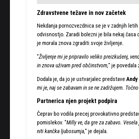
Zdravstvene težave in nov začetek
Nekdanja pornozvezdnica se je v zadnjih letih
odvisnostjo. Zaradi bolezni je bila nekaj časa c
je morala znova zgraditi svoje življenje.
"
Življenje mi je pripravilo veliko preizkušenj, v
in znova uživam pred občinstvom,
" je povedala 
Dodala je, da jo je ustvarjalec predstave
Andy
mi je, naj se zabavam in se ne zadržujem. Točno
Partnerica njen projekt podpira
Čeprav bo vodila precej provokativno predsta
pomislekov. "
Milly ve, da gre za zabavo. Vesel
niti kančka ljubosumja,
" je dejala.