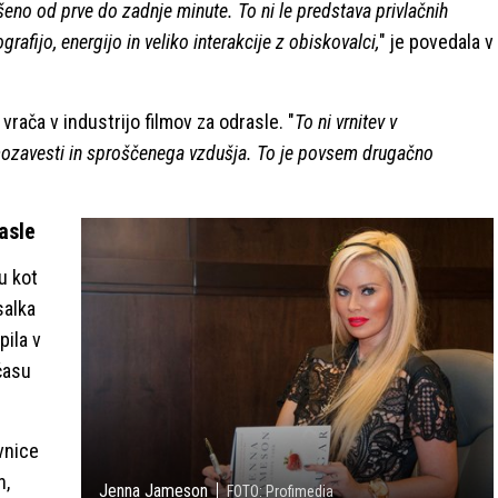
šeno od prve do zadnje minute. To ni le predstava privlačnih
fijo, energijo in veliko interakcije z obiskovalci,
" je povedala v
rača v industrijo filmov za odrasle. "
To ni vrnitev v
mozavesti in sproščenega vzdušja. To je povsem drugačno
asle
u kot
salka
pila v
času
ovnice
h,
Jenna Jameson
FOTO: Profimedia