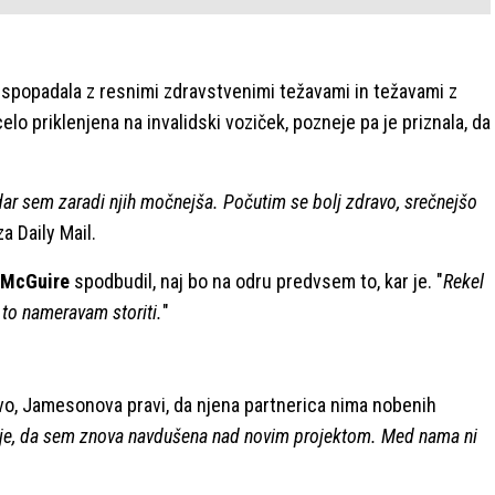
 spopadala z resnimi zdravstvenimi težavami in težavami z
elo priklenjena na invalidski voziček, pozneje pa je priznala, da
endar sem zaradi njih močnejša. Počutim se bolj zdravo, srečnejšo
za Daily Mail.
 McGuire
spodbudil, naj bo na odru predvsem to, kar je. "
Rekel
 to nameravam storiti.
"
vo, Jamesonova pravi, da njena partnerica nima nobenih
a je, da sem znova navdušena nad novim projektom. Med nama ni