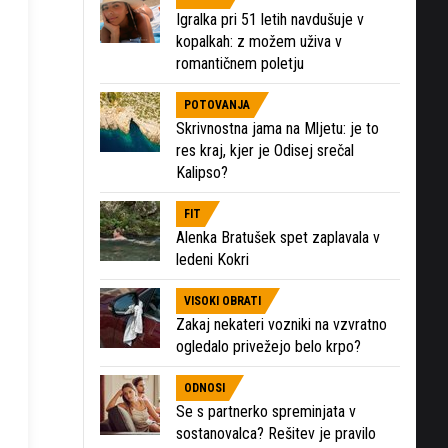
Igralka pri 51 letih navdušuje v
kopalkah: z možem uživa v
romantičnem poletju
POTOVANJA
Skrivnostna jama na Mljetu: je to
res kraj, kjer je Odisej srečal
Kalipso?
FIT
Alenka Bratušek spet zaplavala v
ledeni Kokri
VISOKI OBRATI
Zakaj nekateri vozniki na vzvratno
ogledalo privežejo belo krpo?
ODNOSI
Se s partnerko spreminjata v
sostanovalca? Rešitev je pravilo