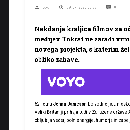
B.R.
09. 07. 2026 09.55
0
Nekdanja kraljica filmov za o
medijev. Tokrat ne zaradi vrni
novega projekta, s katerim že
obliko zabave.
52-letna
Jenna Jameson
bo voditeljica moške 
Veliki Britaniji prihaja tudi v Združene drža
obljublja večer, poln energije, humorja in zapelj