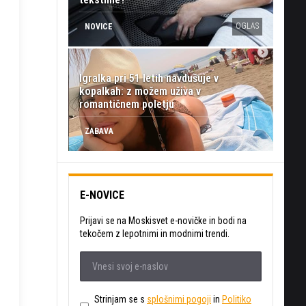
OGLAS
NOVICE
Igralka pri 51 letih navdušuje v
kopalkah: z možem uživa v
romantičnem poletju
ZABAVA
E-NOVICE
Prijavi se na Moskisvet e-novičke in bodi na
tekočem z lepotnimi in modnimi trendi.
Strinjam se s
splošnimi pogoji
in
Politiko