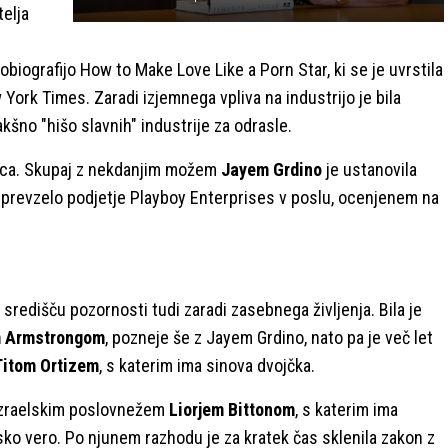
telja
biografijo How to Make Love Like a Porn Star, ki se je uvrstila
ork Times. Zaradi izjemnega vpliva na industrijo je bila
kšno "hišo slavnih" industrije za odrasle.
tnica. Skupaj z nekdanjim možem
Jayem Grdino
je ustanovila
6 prevzelo podjetje Playboy Enterprises v poslu, ocenjenem na
 središču pozornosti tudi zaradi zasebnega življenja. Bila je
 Armstrongom
, pozneje še z Jayem Grdino, nato pa je več let
Titom Ortizem
, s katerim ima sinova dvojčka.
z izraelskim poslovnežem
Liorjem Bittonom
, s katerim ima
sko vero. Po njunem razhodu je za kratek čas sklenila zakon z