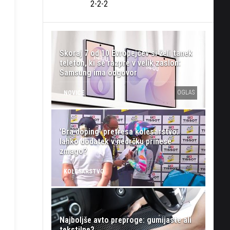
2-2-2
Skoraj 7 od 10 Evropejcev si želi tanek
telefon, ki se razpre v velik zaslon:
Samsung ima odgovor
OGLAS
NOVICE
'Bra doping' pretresa kolesarstvo:
lahko dodatek v nedrčku prinese
zmago?
KOLESARSTVO
Najboljše avto preproge: gumijaste ali
tekstilne?