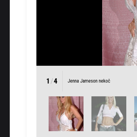
1
/
4
Jenna Jameson nekoč