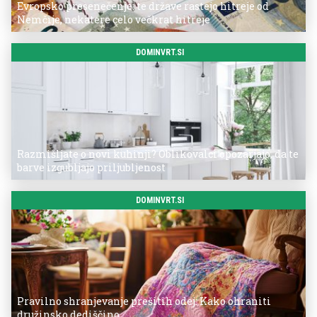
Evropsko presenečenje: te države rastejo hitreje od
Nemčije, nekatere celo večkrat hitreje
DOMINVRT.SI
Razmišljate o novi kuhinji? Oblikovalci opozarjajo, da te
barve izgubljajo priljubljenost
DOMINVRT.SI
Pravilno shranjevanje prešitih odej: Kako ohraniti
družinsko dediščino