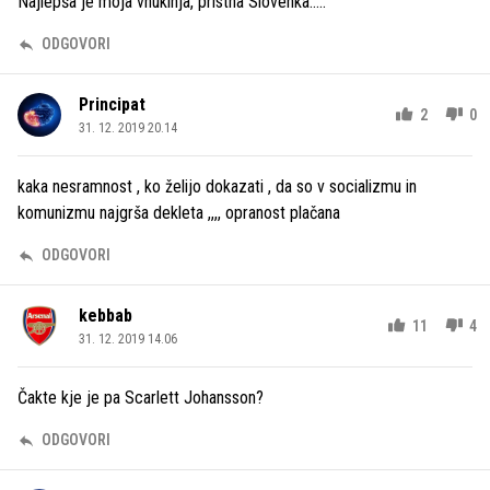
Najlepša je moja vnukinja, pristna Slovenka.....
ODGOVORI
Principat
2
0
31. 12. 2019 20.14
kaka nesramnost , ko želijo dokazati , da so v socializmu in
komunizmu najgrša dekleta ,,,, opranost plačana
ODGOVORI
kebbab
11
4
31. 12. 2019 14.06
Čakte kje je pa Scarlett Johansson?
ODGOVORI