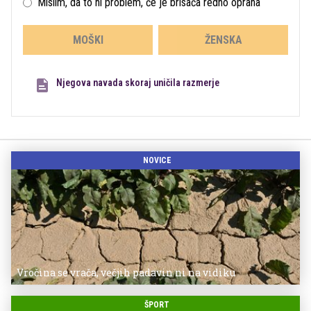
Mislim, da to ni problem, če je brisača redno oprana
MOŠKI
ŽENSKA
Njegova navada skoraj uničila razmerje
NOVICE
Vročina se vrača, večjih padavin ni na vidiku
ŠPORT