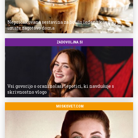
Nepričakovana sestavina za boljšo ledeno kavo, ki jo
imate zagotovo doma
ZADOVOLJNA.SI
Vsi govorijo o oranžnolasi lepotici, ki navdušuje s
skrivnostno vlogo
MOSKISVET.COM