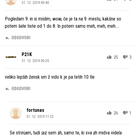
31. 12. 2019 09.40
Pogledam 9. in si mislim, wow, če je ta na 9. mestu, kakšne so
potem šele tiste od 1 do 8. In potem samo meh, meh, meh....
ODGOVORI
P21K
25
3
31. 12. 2019 09.20
veliko lepših žensk sm ž vido k je pa tetih 10 tle
ODGOVORI
fortunas
26
1
31. 12. 2019 11.22
Se strinjam, tudi jaz sem jih, samo te, ki sva jih midva videla