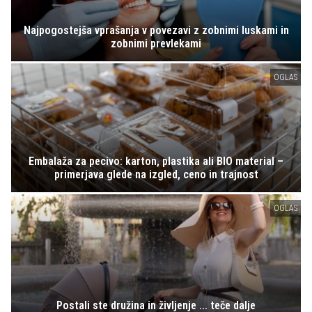
Najpogostejša vprašanja v povezavi z zobnimi luskami in
zobnimi prevlekami
OGLAS
Embalaža za pecivo: karton, plastika ali BIO material –
primerjava glede na izgled, ceno in trajnost
OGLAS
Postali ste družina in življenje ... teče dalje