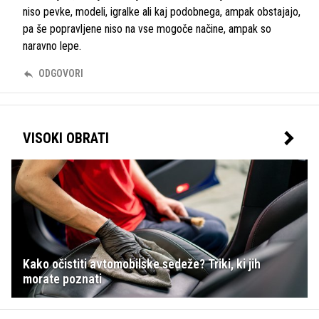
niso pevke, modeli, igralke ali kaj podobnega, ampak obstajajo,
pa še popravljene niso na vse mogoče načine, ampak so
naravno lepe.
ODGOVORI
VISOKI OBRATI
Kako očistiti avtomobilske sedeže? Triki, ki jih
morate poznati