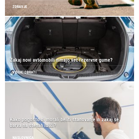
ZDRAVJE
Zakaj novi avtomobili nimajo več rezervne gume?
VISOKI OBRATI
Kako pogosto bi morali beliti stanovanje in zakaj se
barva na stenah lušči?
NASLOVNICA