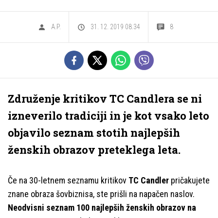
A.P.
31. 12. 2019 08.34
8
Združenje kritikov TC Candlera se ni
izneverilo tradiciji in je kot vsako leto
objavilo seznam stotih najlepših
ženskih obrazov preteklega leta.
Če na 30-letnem seznamu kritikov
TC Candler
pričakujete
znane obraza šovbiznisa, ste prišli na napačen naslov.
Neodvisni seznam 100 najlepših ženskih obrazov na