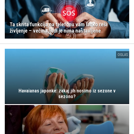
Ta skrita funkcija na telefonu vam lahko reši
življenje – večina ljudi je nima nastavljene
OGLAS
Havaianas japonke: zakaj jih nosimo iz sezone v
sezono?