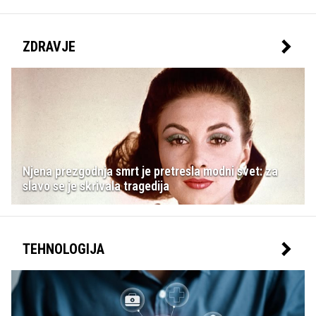
ZDRAVJE
Njena prezgodnja smrt je pretresla modni svet: za
slavo se je skrivala tragedija
TEHNOLOGIJA