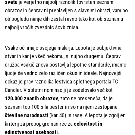
svetu
je verjetno najbolj raznolik tovrsten seznam
obrazov in čeprav ni preplavljen s slavnimi obrazi, vam bo
ob pogledu nanje dih zastal ravno tako kot ob seznamu
najbolj vročih zvezdnic šovbiznisa.
Vsake oči imajo svojega malarja. Lepota je subjektivna
stvar in kar je všeč nekomu, ni nujno drugemu. Čeprav
družba vsakič znova postavlja lepotne standarde, imamo
ljudje še vedno zelo različen okus in ideale. Najnovejši
dokaz je prav raznolika lestvica spletnega portala TC
Candler. V spletni nominaciji je sodelovalo več kot
120.000 znanih obrazov
, zato ne preseneča, da je
seznam top 100 sila pester in so na njem zastopane
številne narodnosti
(kar 40) in rase. A lepota je zgolj en
kriterij za preboj, gre namreč za
celovitost in
edinstvenost osebnosti
.