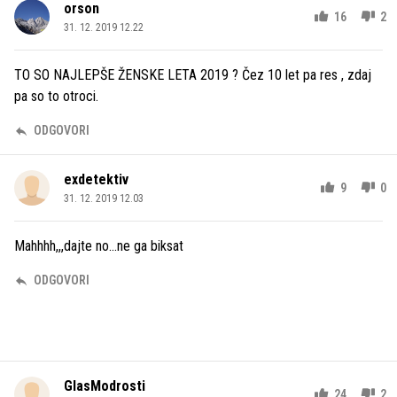
orson
16
2
31. 12. 2019 12.22
TO SO NAJLEPŠE ŽENSKE LETA 2019 ? Čez 10 let pa res , zdaj
pa so to otroci.
ODGOVORI
exdetektiv
9
0
31. 12. 2019 12.03
Mahhhh,,,dajte no...ne ga biksat
ODGOVORI
GlasModrosti
24
2