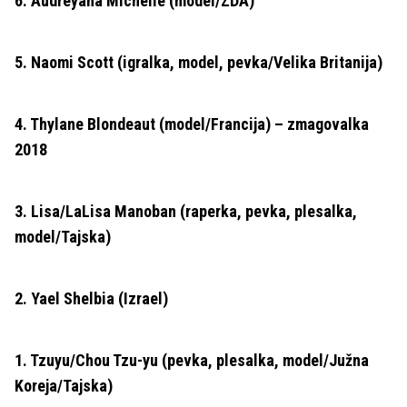
6. Audreyana Michelle (model/ZDA)
5. Naomi Scott (igralka, model, pevka/Velika Britanija)
4. Thylane Blondeaut (model/Francija) – zmagovalka
2018
3. Lisa/LaLisa Manoban (raperka, pevka, plesalka,
model/Tajska)
2. Yael Shelbia (Izrael)
1. Tzuyu/Chou Tzu-yu (pevka, plesalka, model/Južna
Koreja/Tajska)