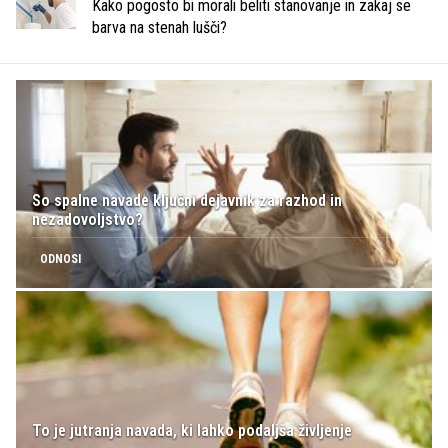
Kako pogosto bi morali beliti stanovanje in zakaj se
barva na stenah lušči?
So spalne navade ključni dejavnik za razhod in
nezadovoljstvo?
ODNOSI
To je jutranja navada, ki lahko podaljša življenje