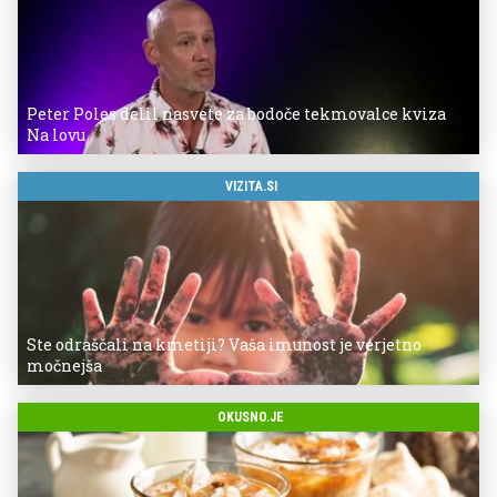
Peter Poles delil nasvete za bodoče tekmovalce kviza
Na lovu
VIZITA.SI
Ste odraščali na kmetiji? Vaša imunost je verjetno
močnejša
OKUSNO.JE