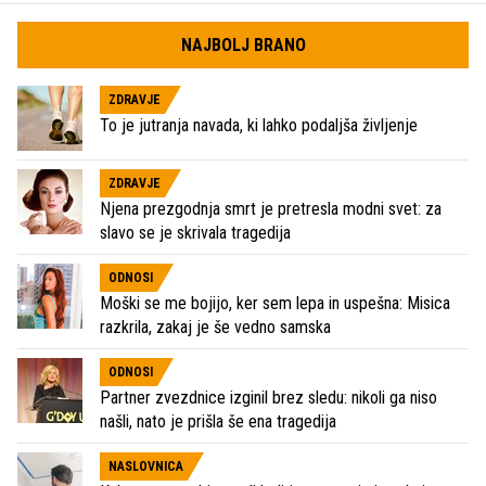
NAJBOLJ BRANO
ZDRAVJE
To je jutranja navada, ki lahko podaljša življenje
ZDRAVJE
Njena prezgodnja smrt je pretresla modni svet: za
slavo se je skrivala tragedija
ODNOSI
Moški se me bojijo, ker sem lepa in uspešna: Misica
razkrila, zakaj je še vedno samska
ODNOSI
Partner zvezdnice izginil brez sledu: nikoli ga niso
našli, nato je prišla še ena tragedija
NASLOVNICA