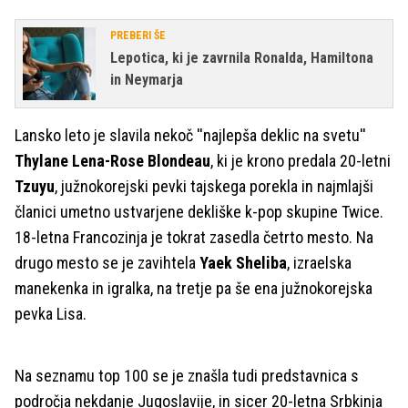
PREBERI ŠE
Lepotica, ki je zavrnila Ronalda, Hamiltona
in Neymarja
Lansko leto je slavila nekoč ''najlepša deklic na svetu''
Thylane Lena-Rose Blondeau
, ki je krono predala 20-letni
Tzuyu
, južnokorejski pevki tajskega porekla in najmlajši
članici umetno ustvarjene dekliške k-pop skupine Twice.
18-letna Francozinja je tokrat zasedla četrto mesto. Na
drugo mesto se je zavihtela
Yaek Sheliba
, izraelska
manekenka in igralka, na tretje pa še ena južnokorejska
pevka Lisa.
Na seznamu top 100 se je znašla tudi predstavnica s
področja nekdanje Jugoslavije, in sicer 20-letna Srbkinja