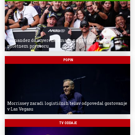
Fernandez do suverene zmage na prvi dirki po
poletnem premoru
POPIN
Morrissey zaradi logističnih težav odpovedal gostovanje
v Las Vegasu
TV ODDAJE