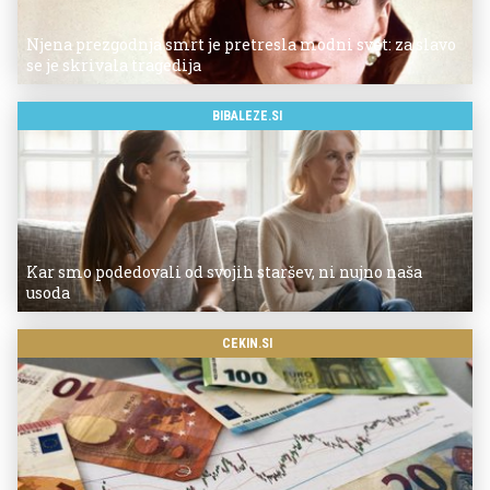
Njena prezgodnja smrt je pretresla modni svet: za slavo
se je skrivala tragedija
BIBALEZE.SI
Kar smo podedovali od svojih staršev, ni nujno naša
usoda
CEKIN.SI