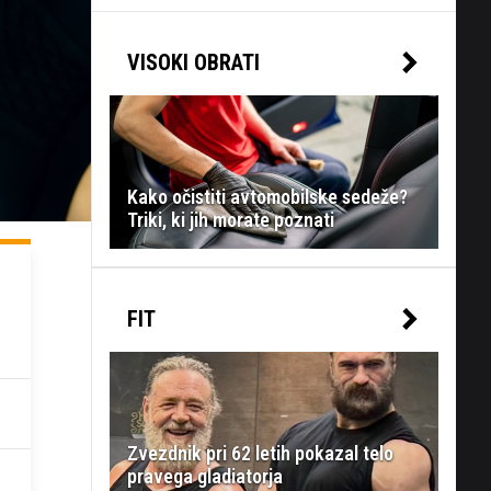
VISOKI OBRATI
Kako očistiti avtomobilske sedeže?
Triki, ki jih morate poznati
FIT
Zvezdnik pri 62 letih pokazal telo
pravega gladiatorja