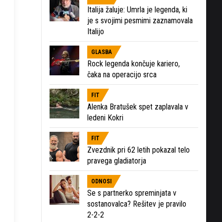
Italija žaluje: Umrla je legenda, ki
je s svojimi pesmimi zaznamovala
Italijo
GLASBA
Rock legenda končuje kariero,
čaka na operacijo srca
FIT
Alenka Bratušek spet zaplavala v
ledeni Kokri
FIT
Zvezdnik pri 62 letih pokazal telo
pravega gladiatorja
ODNOSI
Se s partnerko spreminjata v
sostanovalca? Rešitev je pravilo
2-2-2