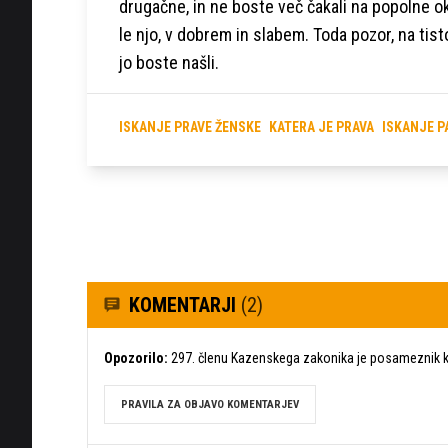
drugačne, in ne boste več čakali na popolne ok
le njo, v dobrem in slabem. Toda pozor, na tisto
jo boste našli.
ISKANJE PRAVE ŽENSKE
KATERA JE PRAVA
ISKANJE 
KOMENTARJI
(2)
Opozorilo:
297. členu Kazenskega zakonika je posameznik ka
PRAVILA ZA OBJAVO KOMENTARJEV