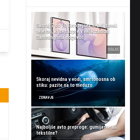
Skoraj 7 od 10 Evropejcev si želi tanek
telefon, ki se razpre v velik zaslon:
Samsung ima odgovor
OGLAS
NOVICE
Skoraj nevidna v vodi, smrtonosna ob
stiku: pazite na to meduzo
ZDRAVJE
Najboljše avto preproge: gumijaste ali
tekstilne?