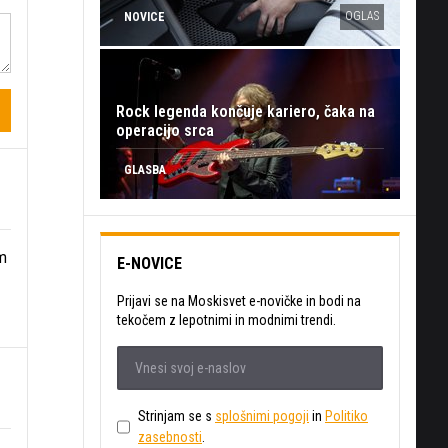
OGLAS
NOVICE
Rock legenda končuje kariero, čaka na
operacijo srca
GLASBA
am
E-NOVICE
Prijavi se na Moskisvet e-novičke in bodi na
tekočem z lepotnimi in modnimi trendi.
Strinjam se s
splošnimi pogoji
in
Politiko
zasebnosti
.