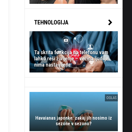
TEHNOLOGIJA
Ta skrita funkcija na telefonu vam
lahko reši življenje – večina ljudi je
nima nastavljene
OGLAS
Havaianas japonke: zakaj jih nosimo iz
sezone v sezono?