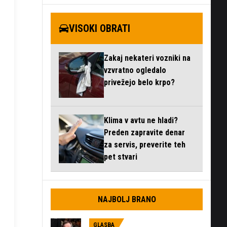
VISOKI OBRATI
Zakaj nekateri vozniki na
vzvratno ogledalo
privežejo belo krpo?
Klima v avtu ne hladi?
Preden zapravite denar
za servis, preverite teh
pet stvari
NAJBOLJ BRANO
GLASBA