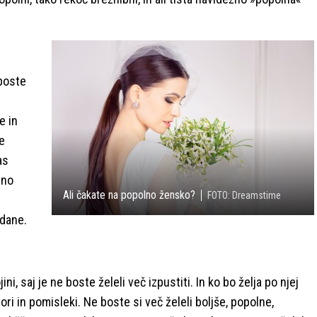
 boste
e in
e
as
vno
Ali čakate na popolno žensko?
FOTO: Dreamstime
ddane.
ini, saj je ne boste želeli več izpustiti. In ko bo želja po njej
vori in pomisleki. Ne boste si več želeli boljše, popolne,