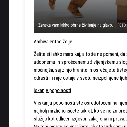
Ženska vam lahko obrne življenje na glavo.
FOTO:
Ambivalentne želje
Želite si lahko marsikaj, a to še ne pomeni, da
udobnemu in sproščenemu življenjskemu slogu.
močnejša, saj z njo hranite in osrečujete tist
odrasti in raje ostaja v svetu neizpolnjene lju
Iskanje popolnosti
V iskanju popolnosti ste osredotočeni na njene 
najbolj mrzlično iščete takrat, ko se ne zmoret
služijo kot odličen izgovor, zakaj ona ni prava
Na tem mestu se vprašajte, ali ste tudi sami po