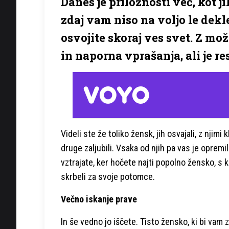
Danes je priložnosti več, kot jih
zdaj vam niso na voljo le dekl
osvojite skoraj ves svet. Z mož
in naporna vprašanja, ali je re
Videli ste že toliko žensk, jih osvajali, z njimi 
druge zaljubili. Vsaka od njih pa vas je opremi
vztrajate, ker hočete najti popolno žensko, s 
skrbeli za svoje potomce.
Večno iskanje prave
In še vedno jo iščete. Tisto žensko, ki bi va