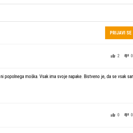
PRIJAVI SE
2
0
 ni popolnega moška. Vsak ima svoje napake. Bistveno je, da se vsak s
0
0