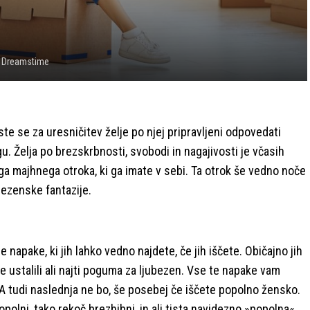
 Dreamstime
 ste se za uresničitev želje po njej pripravljeni odpovedati
 Želja po brezskrbnosti, svobodi in nagajivosti je včasih
ega majhnega otroka, ki ga imate v sebi. Ta otrok še vedno noče
bezenske fantazije.
napake, ki jih lahko vedno najdete, če jih iščete. Običajno jih
e ustalili ali najti poguma za ljubezen. Vse te napake vam
. A tudi naslednja ne bo, še posebej če iščete popolno žensko.
polni, tako rekoč brezhibni, in ali tista navidezno »popolna«