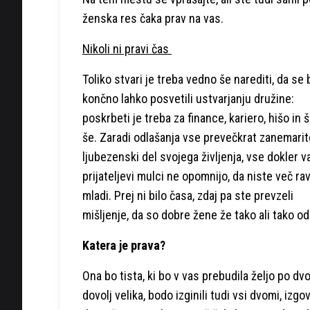
ženska res čaka prav na vas.
Nikoli ni pravi čas
Toliko stvari je treba vedno še narediti, da se
končno lahko posvetili ustvarjanju družine:
poskrbeti je treba za finance, kariero, hišo in š
še. Zaradi odlašanja vse prevečkrat zanemarit
ljubezenski del svojega življenja, vse dokler v
prijateljevi mulci ne opomnijo, da niste več ra
mladi. Prej ni bilo časa, zdaj pa ste prevzeli
mišljenje, da so dobre žene že tako ali tako o
Katera je prava?
Ona bo tista, ki bo v vas prebudila željo po dvoj
dovolj velika, bodo izginili tudi vsi dvomi, izgo