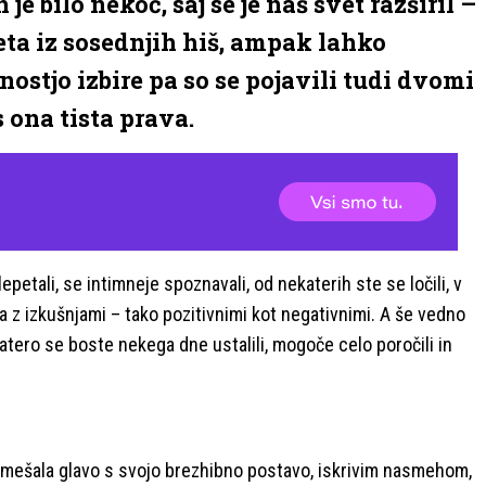
 je bilo nekoč, saj se je naš svet razširil –
eta iz sosednjih hiš, ampak lahko
nostjo izbire pa so se pojavili tudi dvomi
s ona tista prava.
klepetali, se intimneje spoznavali, od nekaterih ste se ločili, v
la z izkušnjami – tako pozitivnimi kot negativnimi. A še vedno
katero se boste nekega dne ustalili, mogoče celo poročili in
m zmešala glavo s svojo brezhibno postavo, iskrivim nasmehom,