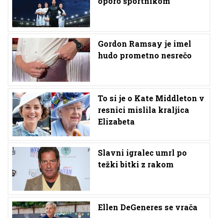
oporo športnikom
Gordon Ramsay je imel
hudo prometno nesrečo
To si je o Kate Middleton v
resnici mislila kraljica
Elizabeta
Slavni igralec umrl po
težki bitki z rakom
Ellen DeGeneres se vrača