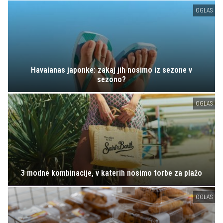
OGLAS
Havaianas japonke: zakaj jih nosimo iz sezone v
sezono?
OGLAS
3 modne kombinacije, v katerih nosimo torbe za plažo
OGLAS