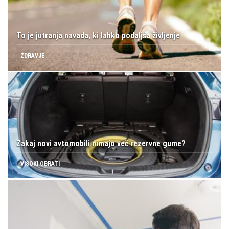
To je jutranja navada, ki lahko podaljša življenje
ZDRAVJE
Zakaj novi avtomobili nimajo več rezervne gume?
VISOKI OBRATI