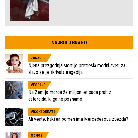
NAJBOLJ BRANO
ZDRAVJE
Njena prezgodnja smrt je pretresla modni svet: za
slavo se je skrivala tragedija
VESOLJE
Na Zemljo morda že milijon let pada prah z
asteroida, ki ga ne poznamo
VISOKI OBRATI
Ali veste, kakšen pomen ima Mercedesova zvezda?
ODNOSI