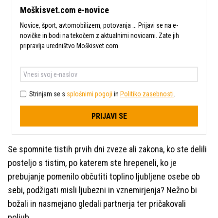
Moškisvet.com e-novice
Novice, šport, avtomobilizem, potovanja ... Prijavi se na e-
novičke in bodi na tekočem z aktualnimi novicami. Zate jih
pripravlja uredništvo Moškisvet.com.
Strinjam se s
splošnimi pogoji
in
Politiko zasebnosti
.
PRIJAVI SE
Se spomnite tistih prvih dni zveze ali zakona, ko ste delili
posteljo s tistim, po katerem ste hrepeneli, ko je
prebujanje pomenilo občutiti toplino ljubljene osebe ob
sebi, podžigati misli ljubezni in vznemirjenja? Nežno bi
božali in nasmejano gledali partnerja ter pričakovali
poljub.