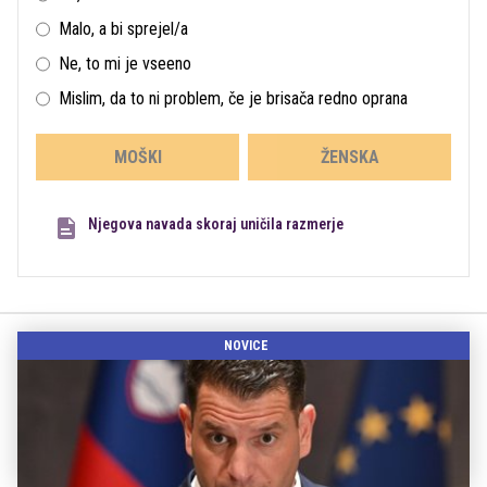
Malo, a bi sprejel/a
Ne, to mi je vseeno
Mislim, da to ni problem, če je brisača redno oprana
MOŠKI
ŽENSKA
Njegova navada skoraj uničila razmerje
NOVICE