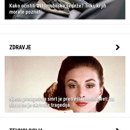
Kako očistiti avtomobilske sedeže? Triki, ki jih
morate poznati
ZDRAVJE
Njena prezgodnja smrt je pretresla modni svet: za
slavo se je skrivala tragedija