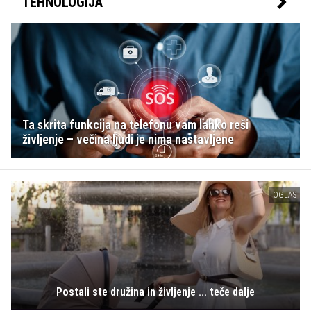
TEHNOLOGIJA
Ta skrita funkcija na telefonu vam lahko reši
življenje – večina ljudi je nima nastavljene
OGLAS
Postali ste družina in življenje ... teče dalje