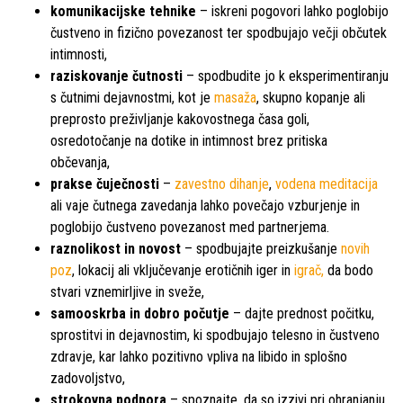
komunikacijske tehnike
– iskreni pogovori lahko poglobijo
čustveno in fizično povezanost ter spodbujajo večji občutek
intimnosti,
raziskovanje čutnosti
– spodbudite jo k eksperimentiranju
s čutnimi dejavnostmi, kot je
masaža
, skupno kopanje ali
preprosto preživljanje kakovostnega časa goli,
osredotočanje na dotike in intimnost brez pritiska
občevanja,
prakse čuječnosti
–
zavestno dihanje
,
vodena meditacija
ali vaje čutnega zavedanja lahko povečajo vzburjenje in
poglobijo čustveno povezanost med partnerjema.
raznolikost in novost
– spodbujajte preizkušanje
novih
poz
, lokacij ali vključevanje erotičnih iger in
igrač,
da bodo
stvari vznemirljive in sveže,
samooskrba in dobro počutje
– dajte prednost počitku,
sprostitvi in dejavnostim, ki spodbujajo telesno in čustveno
zdravje, kar lahko pozitivno vpliva na libido in splošno
zadovoljstvo,
strokovna podpora
– spoznajte, da so izzivi pri ohranjanju