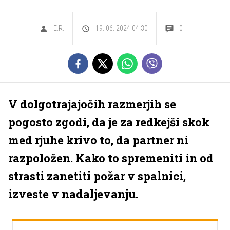
E.R.
19. 06. 2024 04.30
0
V dolgotrajajočih razmerjih se
pogosto zgodi, da je za redkejši skok
med rjuhe krivo to, da partner ni
razpoložen. Kako to spremeniti in od
strasti zanetiti požar v spalnici,
izveste v nadaljevanju.