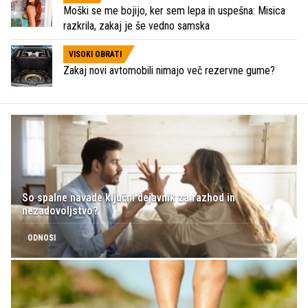
Moški se me bojijo, ker sem lepa in uspešna: Misica
razkrila, zakaj je še vedno samska
VISOKI OBRATI
Zakaj novi avtomobili nimajo več rezervne gume?
So spalne navade ključni dejavnik za razhod in
nezadovoljstvo?
ODNOSI