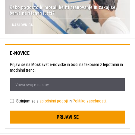
Kako pogosto bi morali beliti stanovanje in zakaj se
barva na stenah lušči?
NASLOVNICA
E-NOVICE
Prijavi se na Moskisvet e-novičke in bodi na tekočem z lepotnimi in
modnimi trendi.
Strinjam se s
splošnimi pogoji
in
Politiko zasebnosti
.
PRIJAVI SE