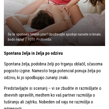
Se še spomnite takšnih juter? Upoštevajte spodnje nasvete in kmalu
bodo nazaj!
FOTO: Profimedia
Spontana želja in želja po odzivu
Spontana želja, podobna želji po trganju oblačil, sčasoma
pogosto izgine. Namesto tega potencial ponuja želja po
odzivu, ki jo
spodbujajo zunanji znaki.
Predstavljajte si scenarij – vi se zbudite in razmišljate o
dnevnih opravilih, medtem ko vaš partner razmišlja o
tuširanju ali zajtrku. Nobeden od vaju ne razmišlja o
intimnosti.