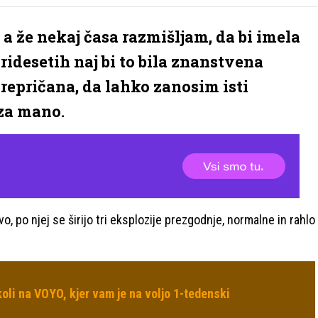
a že nekaj časa razmišljam, da bi imela
ridesetih naj bi to bila znanstvena
prepričana, da lahko zanosim isti
 za mano.
evo, po njej se širijo tri eksplozije prezgodnje, normalne in rahlo
oli na VOYO, kjer vam je na voljo 1-tedenski