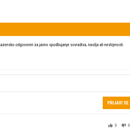
zensko odgovoren za javno spodbujanje sovraštva, nasilja ali nestrpnosti.
PRIJAVI SE
0
0