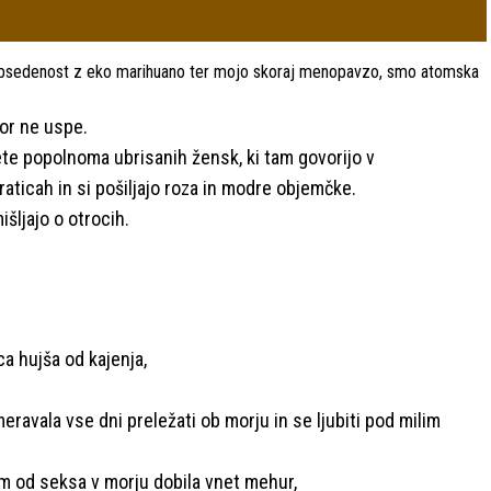
bsedenost z eko marihuano ter mojo skoraj menopavzo, smo atomska
kor ne uspe.
te popolnoma ubrisanih žensk, ki tam govorijo v
aticah in si pošiljajo roza in modre objemčke.
šljajo o otrocih.
ca hujša od kajenja,
eravala vse dni preležati ob morju in se ljubiti pod milim
em od seksa v morju dobila vnet mehur,