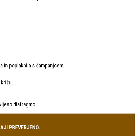
ila in poplaknila s šampanjcem,
 križu,
vljeno diafragmo.
AJI PREVERJENO.