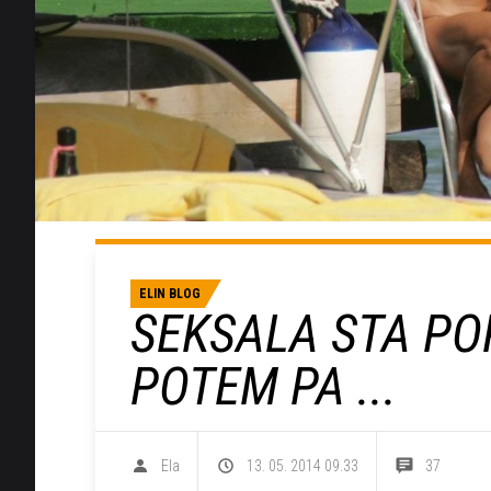
ELIN BLOG
SEKSALA STA PO
POTEM PA ...
Ela
13. 05. 2014 09.33
37