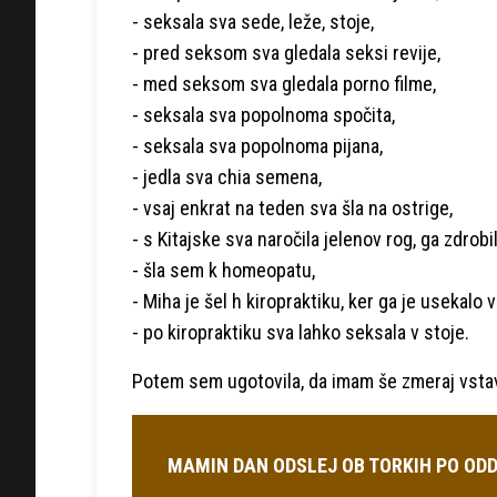
- seksala sva sede, leže, stoje,
- pred seksom sva gledala seksi revije,
- med seksom sva gledala porno filme,
- seksala sva popolnoma spočita,
- seksala sva popolnoma pijana,
- jedla sva chia semena,
- vsaj enkrat na teden sva šla na ostrige,
- s Kitajske sva naročila jelenov rog, ga zdrob
- šla sem k homeopatu,
- Miha je šel h kiropraktiku, ker ga je usekalo v
- po kiropraktiku sva lahko seksala v stoje.
Potem sem ugotovila, da imam še zmeraj vsta
MAMIN DAN ODSLEJ OB TORKIH PO ODD