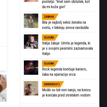
posteljo: 'Imel sem občutek, kot
da mi koža gori'
ZABAVA
Bila je najbolj seksi ženska na
svetu, v bikiniju znova navdušila
GLASBA
Italija žaluje: Umrla je legenda, ki
je s svojimi pesmimi zaznamovala
Italijo
GLASBA
Rock legenda končuje kariero,
čaka na operacijo srca
SKRIVNOSTI
Moški so bili nori nanjo, na koncu
je končala pred strelskim vodom