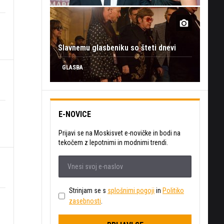
Slavnemu glasbeniku so šteti dnevi
GLASBA
E-NOVICE
Prijavi se na Moskisvet e-novičke in bodi na
tekočem z lepotnimi in modnimi trendi.
Strinjam se s
splošnimi pogoji
in
Politiko
zasebnosti
.