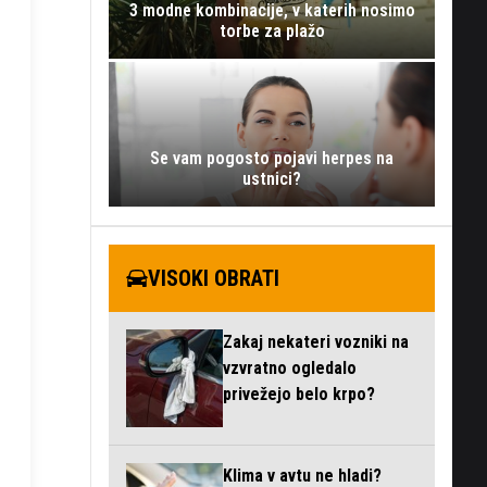
3 modne kombinacije, v katerih nosimo
torbe za plažo
Se vam pogosto pojavi herpes na
ustnici?
VISOKI OBRATI
Zakaj nekateri vozniki na
vzvratno ogledalo
privežejo belo krpo?
Klima v avtu ne hladi?