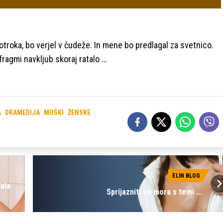
troka, bo verjel v čudeže. In mene bo predlagal za svetnico.
afragmi navkljub skoraj ratalo …
A
DRAMEDIJA
MOŠKI
ŽENSKE
ELIN BLOG
vala
Sprijazniti se mora s temi ...