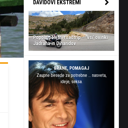
DAVIDOVI EKSTREMI
Popoln poletni roadtrip – 'vsi' ovinki
Jadrana in Dinaridov
BRANE, POMAGAJ
Zaupne besede za potrebne … nasveta,
ideje, seksa.