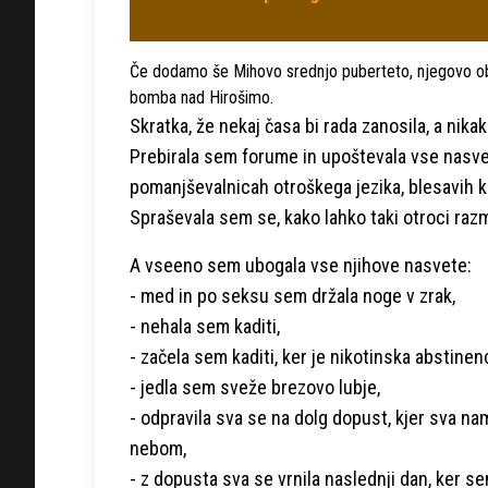
Če dodamo še Mihovo srednjo puberteto, njegovo o
bomba nad Hirošimo.
Skratka, že nekaj časa bi rada zanosila, a nika
Prebirala sem forume in upoštevala vse nasve
pomanjševalnicah otroškega jezika, blesavih kr
Spraševala sem se, kako lahko taki otroci razmi
A vseeno sem ubogala vse njihove nasvete:
- med in po seksu sem držala noge v zrak,
- nehala sem kaditi,
- začela sem kaditi, ker je nikotinska abstinen
- jedla sem sveže brezovo lubje,
- odpravila sva se na dolg dopust, kjer sva nam
nebom,
- z dopusta sva se vrnila naslednji dan, ker s