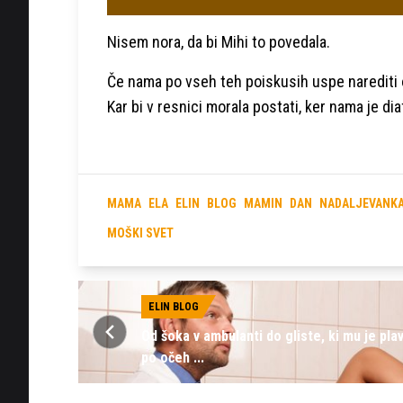
Nisem nora, da bi Mihi to povedala.
Če nama po vseh teh poiskusih uspe narediti o
Kar bi v resnici morala postati, ker nama je di
MAMA
ELA
ELIN
BLOG
MAMIN
DAN
NADALJEVANK
MOŠKI SVET
ELIN BLOG
Od šoka v ambulanti do gliste, ki mu je pla
po očeh ...