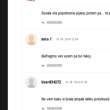
Sexala sta popolnoma pijana, potem pa.... ta 
ODGOVORI
miro 1
14. 05. 2014 12.04
diafragmo ven uzem pa bo takoj
ODGOVORI
User834272
14. 05. 2014 07.05
Ne vem kako si brala ampak lahko preizkusiš 
ODGOVORI