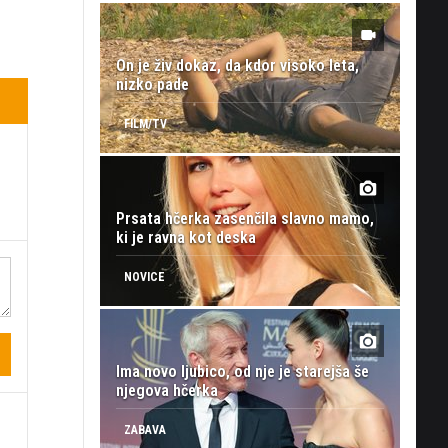
On je živ dokaz, da kdor visoko leta,
nizko pade
FILM/TV
Prsata hčerka zasenčila slavno mamo,
ki je ravna kot deska
NOVICE
Ima novo ljubico, od nje je starejša še
njegova hčerka
ZABAVA