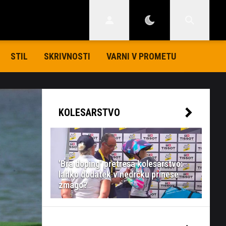
STIL
SKRIVNOSTI
VARNI V PROMETU
KOLESARSTVO
'Bra doping' pretresa kolesarstvo:
lahko dodatek v nedrčku prinese
zmago?