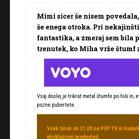
Mimi sicer še nisem povedala, 
še enega otroka. Pri nekajinšti
fantastika, a zmeraj sem bila 
trenutek, ko Miha vrže štumf
Vsaj doslej je trikrat metal štumfe po hiši in, 
pozne pubertete.
Vsak torek ob 21.05 na POP TV in kadark
ekskluzivni predogled.