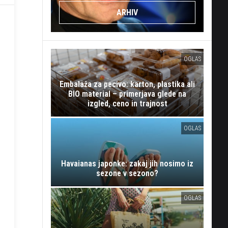
ARHIV
OGLAS
Embalaža za pecivo: karton, plastika ali
BIO material – primerjava glede na
izgled, ceno in trajnost
OGLAS
Havaianas japonke: zakaj jih nosimo iz
sezone v sezono?
OGLAS