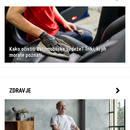
Kako očistiti avtomobilske sedeže? Triki, ki jih
morate poznati
ZDRAVJE