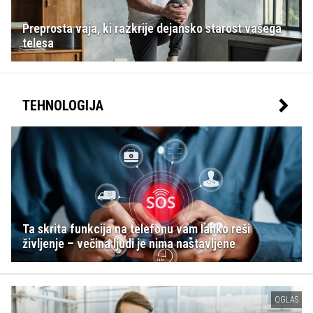
Preprosta vaja, ki razkrije dejansko starost vašega
telesa
TEHNOLOGIJA
Ta skrita funkcija na telefonu vam lahko reši
življenje – večina ljudi je nima nastavljene
OGLAS