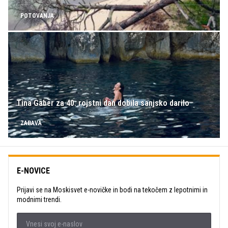
POTOVANJA
Tina Gaber za 40. rojstni dan dobila sanjsko darilo
ZABAVA
E-NOVICE
Prijavi se na Moskisvet e-novičke in bodi na tekočem z lepotnimi in
modnimi trendi.