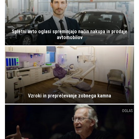
Spletni avto oglasi spreminjajo način nakupa in prodaje
avtomobilov
Vzroki in preprečevanje zobnega kamna
OGLAS