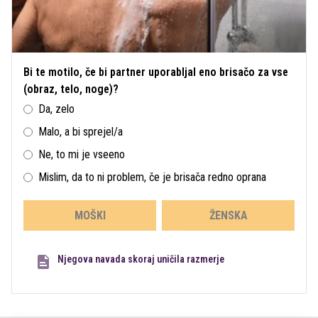
Bi te motilo, če bi partner uporabljal eno brisačo za vse
(obraz, telo, noge)?
Da, zelo
Malo, a bi sprejel/a
Ne, to mi je vseeno
Mislim, da to ni problem, če je brisača redno oprana
MOŠKI
ŽENSKA
Njegova navada skoraj uničila razmerje