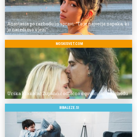
Anastasia po razhodu in spravi: "To je največja napaka, ki
jo naredimo v jezi"
MOSKISVET.COM
Urška Klakočar Zupančič odločno o govoricah o razhodu
BIBALEZE.SI