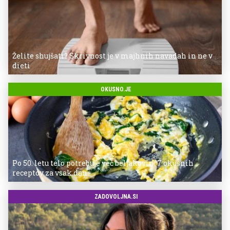
Želite shujšati? Skrivnost je v majhnih navadah in ne v
dieti
OKUSNO.JE
Po 50. letu telo potrebuje več beljakovin: 7 okusnih
receptov za vsak dan
ZADOVOLJNA.SI