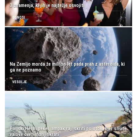
3 znamenja, ki jih je najtežje osvojiti
ODNOSI
Na Zemljo morda že milijon let pada prah z asteroida, ki
ga ne poznamo
VESOLJE
Poljski Hel ni pekel, ampak raj: skriti polotok, kjer slišite
valove dveh morij hkrati