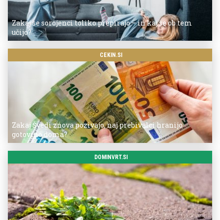
Zakaj se sorojenci toliko prepirajo – in kaj se ob tem
učijo?
CEKIN.SI
Zakaj Švedi znova pozivajo, naj prebivalci hranijo
gotovino doma?
DOMINVRT.SI