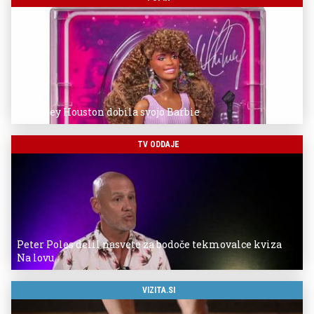
Whitney Houston dobila svojo Barbie
TV ODDAJE
Peter Poles delil nasvete za bodoče tekmovalce kviza
Na lovu
VIZITA.SI