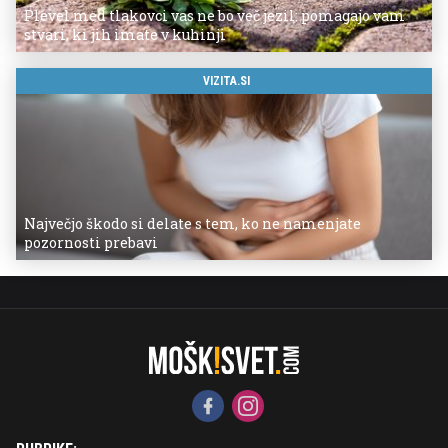
Plevel med tlakovci vas ne bo več jezil: pomagajo vam
stvari, ki jih imate v kuhinji
VIZITA.SI
Največjo škodo si delate s tem, ko ne namenjate
pozornosti prebavi