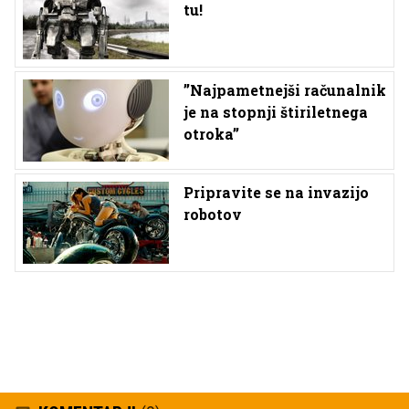
tu!
’’Najpametnejši računalnik
je na stopnji štiriletnega
otroka’’
Pripravite se na invazijo
robotov