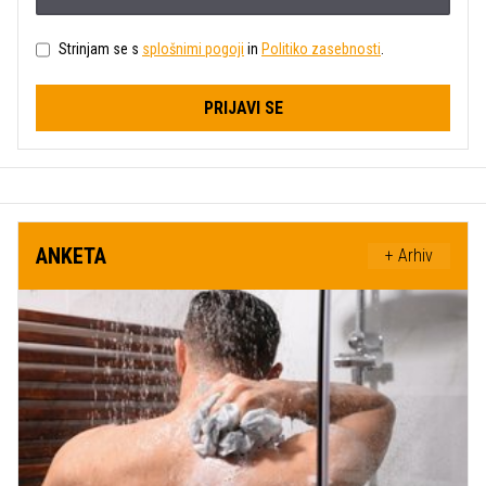
Strinjam se s
splošnimi pogoji
in
Politiko zasebnosti
.
PRIJAVI SE
ANKETA
+ Arhiv