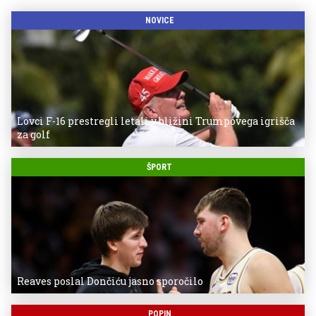
NOVICE
Lovci F-16 prestregli letali v bližini Trumpovega igrišča
za golf
ŠPORT
Reaves poslal Dončiću jasno sporočilo
POPIN