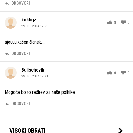
ODGOVORI
bohlojz
8
0
29. 10. 2014 12.59
ajouuu,kašen članek.....
ODGOVORI
Bullschevik
6
0
29. 10. 2014 12.21
Mogoče bo to rešitev za naše politike.
ODGOVORI
VISOKI OBRATI