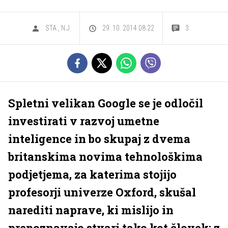
STA
,
N.J.
29. 10. 2014 08.22
3
Spletni velikan Google se je odločil
investirati v razvoj umetne
inteligence in bo skupaj z dvema
britanskima novima tehnološkima
podjetjema, za katerima stojijo
profesorji univerze Oxford, skušal
narediti naprave, ki mislijo in
prepoznavajo stvari tako kot človek: z