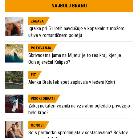
NAJBOLJ BRANO
ZABAVA
Igralka pri 51 letih navdušuje v kopalkah: z možem
uživa v romantičnem poletju
POTOVANJA
Skrivnostna jama na Mljetu: je to res kraj, kjer je
Odisej srečal Kalipso?
FIT
Alenka Bratušek spet zaplavala v ledeni Kokri
VISOKI OBRATI
Zakaj nekateri vozniki na vzvratno ogledalo privežejo
belo krpo?
ODNOSI
Se s partnerko spreminjata v sostanovalca? Rešitev