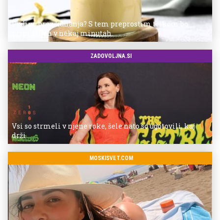
Puding brez kuhanja? S tem preprostim trikom bo
pripravljen v nekaj minutah
ZADOVOLJNA.SI
Vsi so strmeli v njene roke, šele nato so ugotovili, kaj
drži
MOSKISVET.COM