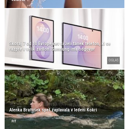
Skoraj 7 od 10 Evropejcev si želi tanek telefon, ki se
razpre v velik zaslon: Samsung ima odgovor
OGLAS
NOVICE
Alenka Bratušek spet zaplavala v ledeni Kokri
FIT