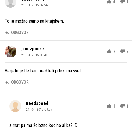
4
1
21. 04. 2015 09.56
To je možno samo na kitajskem.
ODGOVORI
janezpodre
7
3
21. 04. 2015 09.43
Verjetn je tle Ivan pred leti prlezu na svet.
ODGOVORI
needspeed
1
1
21. 04. 2015 09.57
a mat pa ma železne kocine al ka? :D