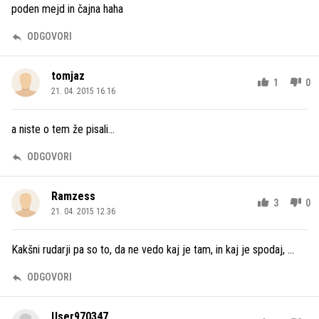
poden mejd in čajna haha
ODGOVORI
tomjaz
1
0
21. 04. 2015 16.16
a niste o tem že pisali...
ODGOVORI
Ramzess
3
0
21. 04. 2015 12.36
Kakšni rudarji pa so to, da ne vedo kaj je tam, in kaj je spodaj, ...
ODGOVORI
User970347