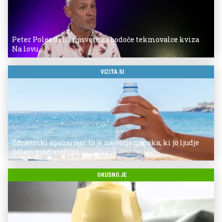
Peter Poles delil nasvete za bodoče tekmovalce kviza
Na lovu
VIZITA.SI
Zdravniki opozarjajo: to je največja napaka, ki jo ljudje
delajo med vročino
OKUSNO.JE