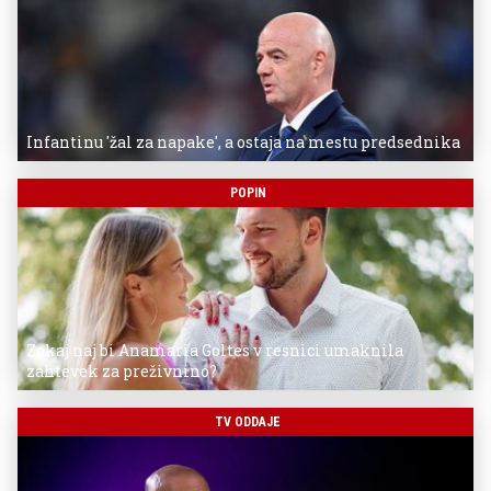
Infantinu 'žal za napake', a ostaja na mestu predsednika
POPIN
Zakaj naj bi Anamaria Goltes v resnici umaknila
zahtevek za preživnino?
TV ODDAJE