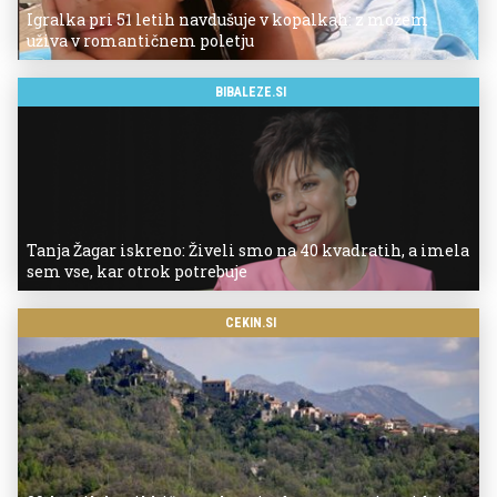
Igralka pri 51 letih navdušuje v kopalkah: z možem
uživa v romantičnem poletju
BIBALEZE.SI
Tanja Žagar iskreno: Živeli smo na 40 kvadratih, a imela
sem vse, kar otrok potrebuje
CEKIN.SI