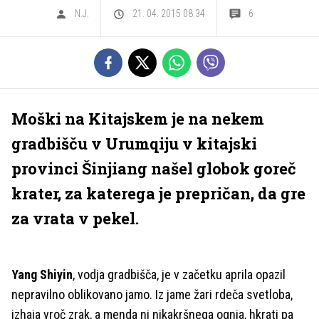
N.J.
21. 04. 2015 08.34
6
Moški na Kitajskem je na nekem
gradbišču v Urumqiju v kitajski
provinci Šinjiang našel globok goreč
krater, za katerega je prepričan, da gre
za vrata v pekel.
Yang Shiyin
, vodja gradbišča, je v začetku aprila opazil
nepravilno oblikovano jamo. Iz jame žari rdeča svetloba,
izhaja vroč zrak, a menda ni nikakršnega ognja, hkrati pa