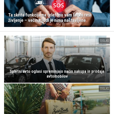
Ta skrita funkcija na telefonu vam lahko reši
življenje – večina ljudi je nima nastavljene
OGLAS
Spletni avto oglasi spreminjajo način nakupa in prodaje
avtomobilov
OGLAS