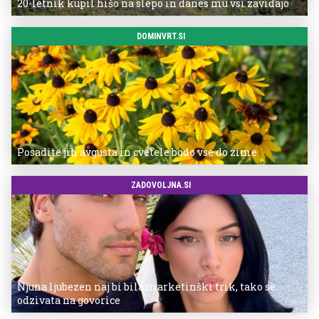
20-letnik kupil hišo na slepo in danes mu vsi zavidajo
DOMINVRT.SI
Posadite jih avgusta in cvetele bodo vse do zime
ZADOVOLJNA.SI
Njuna ljubezen naj bi bila marketinški trik, tako se
odzivata na govorice