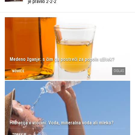
je pravilo 2-2-2
Medeno žganje: s čim ga postreči za popoln užitek?
OGLAS
NOVICE
Hidracija v vročini: Voda, mineralna voda ali mleko?
ZDRAVJE