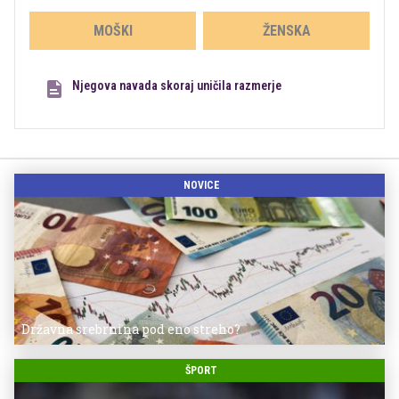
MOŠKI
ŽENSKA
Njegova navada skoraj uničila razmerje
NOVICE
Državna srebrnina pod eno streho?
ŠPORT