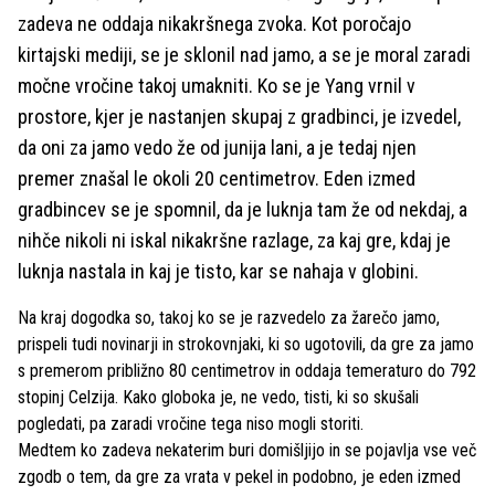
zadeva ne oddaja nikakršnega zvoka. Kot poročajo
kirtajski mediji, se je sklonil nad jamo, a se je moral zaradi
močne vročine takoj umakniti. Ko se je Yang vrnil v
prostore, kjer je nastanjen skupaj z gradbinci, je izvedel,
da oni za jamo vedo že od junija lani, a je tedaj njen
premer znašal le okoli 20 centimetrov. Eden izmed
gradbincev se je spomnil, da je luknja tam že od nekdaj, a
nihče nikoli ni iskal nikakršne razlage, za kaj gre, kdaj je
luknja nastala in kaj je tisto, kar se nahaja v globini.
Na kraj dogodka so, takoj ko se je razvedelo za žarečo jamo,
prispeli tudi novinarji in strokovnjaki, ki so ugotovili, da gre za jamo
s premerom približno 80 centimetrov in oddaja temeraturo do 792
stopinj Celzija. Kako globoka je, ne vedo, tisti, ki so skušali
pogledati, pa zaradi vročine tega niso mogli storiti.
Medtem ko zadeva nekaterim buri domišljijo in se pojavlja vse več
zgodb o tem, da gre za vrata v pekel in podobno, je eden izmed