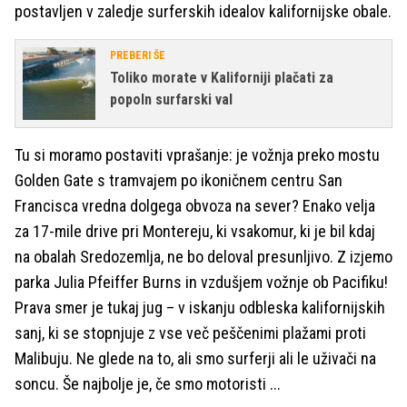
postavljen v zaledje surferskih idealov kalifornijske obale.
PREBERI ŠE
Toliko morate v Kaliforniji plačati za
popoln surfarski val
Tu si moramo postaviti vprašanje: je vožnja preko mostu
Golden Gate s tramvajem po ikoničnem centru San
Francisca vredna dolgega obvoza na sever? Enako velja
za 17-mile drive pri Montereju, ki vsakomur, ki je bil kdaj
na obalah Sredozemlja, ne bo deloval presunljivo. Z izjemo
parka Julia Pfeiffer Burns in vzdušjem vožnje ob Pacifiku!
Prava smer je tukaj jug – v iskanju odbleska kalifornijskih
sanj, ki se stopnjuje z vse več peščenimi plažami proti
Malibuju. Ne glede na to, ali smo surferji ali le uživači na
soncu. Še najbolje je, če smo motoristi ...