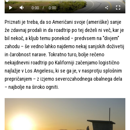
Predvajaj
Loaded
:
0%
Current
0:00
/
Duration
0:00
Predvajaj
Tiho
Celoza
način
Time
Priznati je treba, da so Američani svoje (ameriške) sanje
že zdavnaj prodali in da roadtrip po tej deželi ni več, kar je
bil nekoč, a kljub temu ponekod – predvsem na "divjem"
zahodu – še vedno lahko najdemo nekaj sanjskih doživetij
in čarobnost narave. Tokratno turo, bolje rečeno
nekajdnevni roadtrip po Kaliforniji začenjamo logistično
najlažje v Los Angelesu, ki se ga je, v nasprotju splošnim
prepričanjem – z izjemo severozahodnega obalnega dela
– najbolje na široko ogniti.