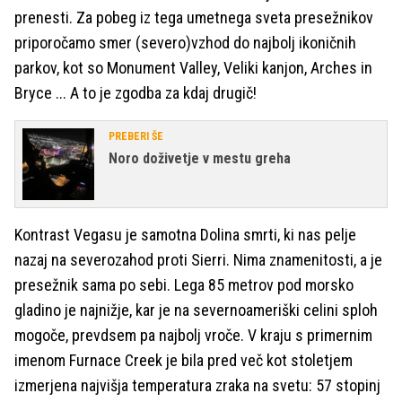
prenesti. Za pobeg iz tega umetnega sveta presežnikov
priporočamo smer (severo)vzhod do najbolj ikoničnih
parkov, kot so Monument Valley, Veliki kanjon, Arches in
Bryce ... A to je zgodba za kdaj drugič!
PREBERI ŠE
Noro doživetje v mestu greha
Kontrast Vegasu je samotna Dolina smrti, ki nas pelje
nazaj na severozahod proti Sierri. Nima znamenitosti, a je
presežnik sama po sebi. Lega 85 metrov pod morsko
gladino je najnižje, kar je na severnoameriški celini sploh
mogoče, prevdsem pa najbolj vroče. V kraju s primernim
imenom Furnace Creek je bila pred več kot stoletjem
izmerjena najvišja temperatura zraka na svetu: 57 stopinj