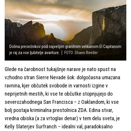
Dolina presežnikov pod največjim granitnim velikanom El Capitanom
je raj za vse ljubitelje avanture.
FOTO: Shaen Reeder
Glede na čarobnost tukajšnje narave je nato spust na
vzhodno stran Sierre Nevade šok: dolgočasna umazana
ravnina, kjer občutek svobode in varnosti izgine v
neprijetnih mestih, ki vse te občutke stopnjujejo do
severozahodnega San Francisca – z Oaklandom, ki vse
bolj postaja kriminalna prestolnica ZDA. Edina stvar,
vredna obiska (a za vrtoglav denar) v tem delu sveta, je
Kelly Slaterjev Surfranch – idealni val, paradoksalno