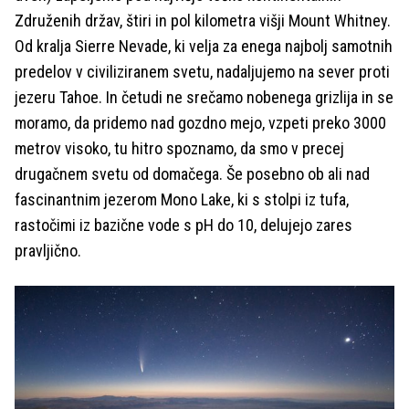
Združenih držav, štiri in pol kilometra višji Mount Whitney.
Od kralja Sierre Nevade, ki velja za enega najbolj samotnih
predelov v civiliziranem svetu, nadaljujemo na sever proti
jezeru Tahoe. In četudi ne srečamo nobenega grizlija in se
moramo, da pridemo nad gozdno mejo, vzpeti preko 3000
metrov visoko, tu hitro spoznamo, da smo v precej
drugačnem svetu od domačega. Še posebno ob ali nad
fascinantnim jezerom Mono Lake, ki s stolpi iz tufa,
rastočimi iz bazične vode s pH do 10, delujejo zares
pravljično.