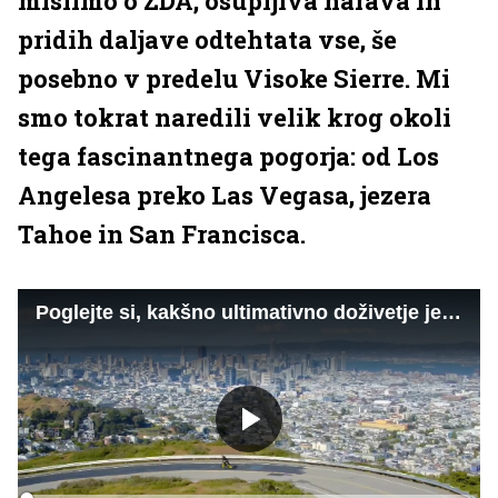
mislimo o ZDA, osupljiva narava in
pridih daljave odtehtata vse, še
posebno v predelu Visoke Sierre. Mi
smo tokrat naredili velik krog okoli
tega fascinantnega pogorja: od Los
Angelesa preko Las Vegasa, jezera
Tahoe in San Francisca.
Poglejte si, kakšno ultimativno doživetje je dejansko roadtrip po Kaliforniji