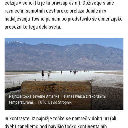
celzija v senci (ki je tu pravzaprav ni). Doživetje slane
ravnice in samotnih cest preko prelaza Jubile in v
nadaljevanju Towne pa nam bo predstavilo še dimenzijske
presežnike tega dela sveta.
Najnižja točka severne Amerike – slana ravnica z rekordnimi
temperaturami.
FOTO: David Stropnik
In kontraste! Iz najnižje točke se namreč v dobri uri (ali
dveh) zapeljemo pod najvišjo točko kontinentalnih