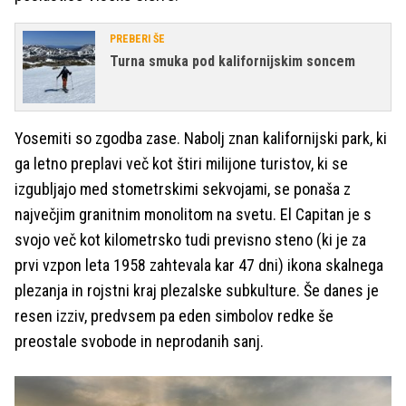
PREBERI ŠE
Turna smuka pod kalifornijskim soncem
Yosemiti so zgodba zase. Nabolj znan kalifornijski park, ki
ga letno preplavi več kot štiri milijone turistov, ki se
izgubljajo med stometrskimi sekvojami, se ponaša z
največjim granitnim monolitom na svetu. El Capitan je s
svojo več kot kilometrsko tudi previsno steno (ki je za
prvi vzpon leta 1958 zahtevala kar 47 dni) ikona skalnega
plezanja in rojstni kraj plezalske subkulture. Še danes je
resen izziv, predvsem pa eden simbolov redke še
preostale svobode in neprodanih sanj.