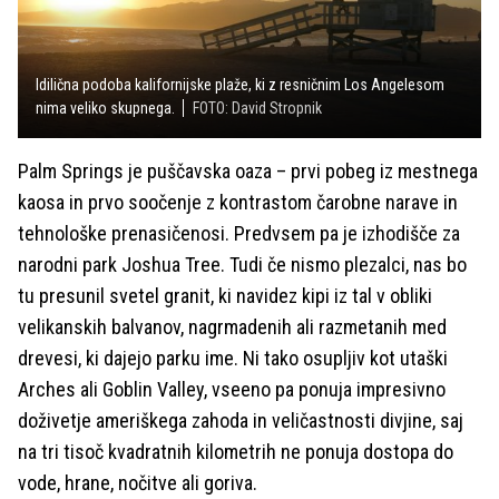
Idilična podoba kalifornijske plaže, ki z resničnim Los Angelesom
nima veliko skupnega.
FOTO: David Stropnik
Palm Springs je puščavska oaza – prvi pobeg iz mestnega
kaosa in prvo soočenje z kontrastom čarobne narave in
tehnološke prenasičenosi. Predvsem pa je izhodišče za
narodni park Joshua Tree. Tudi če nismo plezalci, nas bo
tu presunil svetel granit, ki navidez kipi iz tal v obliki
velikanskih balvanov, nagrmadenih ali razmetanih med
drevesi, ki dajejo parku ime. Ni tako osupljiv kot utaški
Arches ali Goblin Valley, vseeno pa ponuja impresivno
doživetje ameriškega zahoda in veličastnosti divjine, saj
na tri tisoč kvadratnih kilometrih ne ponuja dostopa do
vode, hrane, nočitve ali goriva.