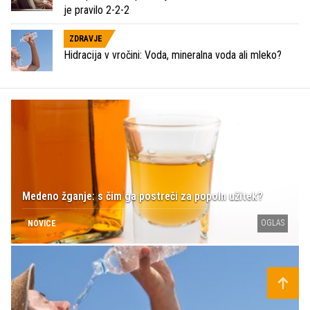
je pravilo 2-2-2
ZDRAVJE
Hidracija v vročini: Voda, mineralna voda ali mleko?
Medeno žganje: s čim ga postreči za popoln užitek?
OGLAS
NOVICE