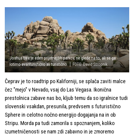
Joshua tree je eden prijetnejših parkov, ne glede na to, ali se ga
lotimo avanturistično ali turistično.
FOTO: David Stropnik
Čeprav je to roadtrip po Kaliforniji, se splača zaviti malce
čez "mejo" v Nevado, vsaj do Las Vegasa. Ikonična
prestolnica zabave nas bo, kljub temu da so igralnice tudi
slovenski vsakdan, presunila, predvsem s futuristično
Sphere in celotno nočno energijo dogajanja na in ob
Stripu. Morda pa tudi zamorila s spoznanjem, koliko
izumetničenosti se nam zdi zabavno in je zmoremo