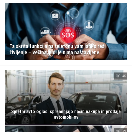
Ta skrita funkcija na telefonu vam lahko reši
življenje – večina ljudi je nima nastavljene
OGLAS
Spletni avto oglasi spreminjajo način nakupa in prodaje
avtomobilov
OGLAS