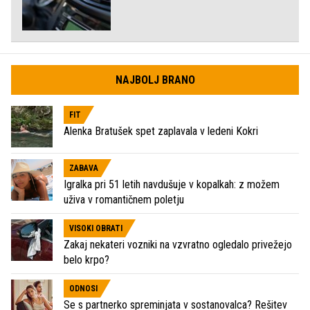
NAJBOLJ BRANO
FIT
Alenka Bratušek spet zaplavala v ledeni Kokri
ZABAVA
Igralka pri 51 letih navdušuje v kopalkah: z možem
uživa v romantičnem poletju
VISOKI OBRATI
Zakaj nekateri vozniki na vzvratno ogledalo privežejo
belo krpo?
ODNOSI
Se s partnerko spreminjata v sostanovalca? Rešitev