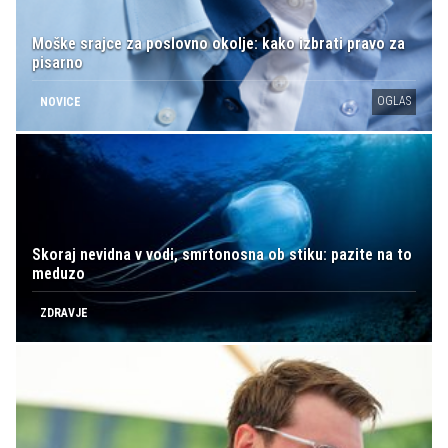
Moške srajce za poslovno okolje: kako izbrati pravo za
pisarno
OGLAS
NOVICE
Skoraj nevidna v vodi, smrtonosna ob stiku: pazite na to
meduzo
ZDRAVJE