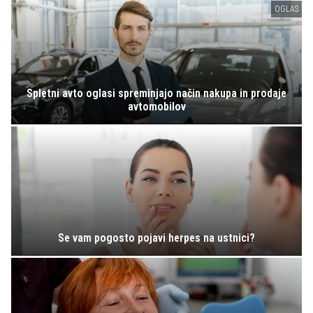
OGLAS
Spletni avto oglasi spreminjajo način nakupa in prodaje
avtomobilov
Se vam pogosto pojavi herpes na ustnici?