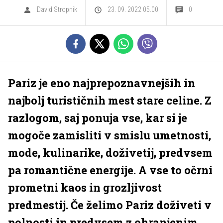
David Stropnik
23. 09. 2022 05.00
0
Pariz je eno najprepoznavnejših in
najbolj turističnih mest stare celine. Z
razlogom, saj ponuja vse, kar si je
mogoče zamisliti v smislu umetnosti,
mode, kulinarike, doživetij, predvsem
pa romantične energije. A vse to očrni
prometni kaos in grozljivost
predmestij. Če želimo Pariz doživeti v
polnosti in predvsem z ohranjenim