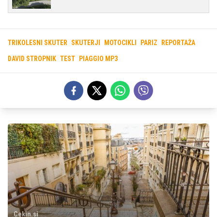
TRIKOLESNI SKUTER
SKUTERJI
MOTOCIKLI
PARIZ
REPORTAŽA
DAVID STROPNIK
TEST
PIAGGIO MP3
Cekin.si