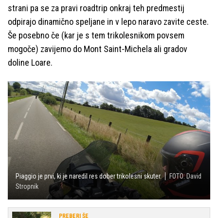
strani pa se za pravi roadtrip onkraj teh predmestij
odpirajo dinamično speljane in v lepo naravo zavite ceste.
Še posebno če (kar je s tem trikolesnikom povsem
mogoče) zavijemo do Mont Saint-Michela ali gradov
doline Loare.
Piaggio je prvi, ki je naredil res dober trikolesni skuter.
FOTO: David
Stropnik
PREBERI ŠE