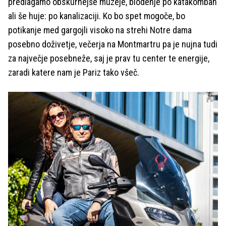
predlagamo obskurnejše muzeje, blodenje po katakombah
ali še huje: po kanalizaciji. Ko bo spet mogoče, bo
potikanje med gargojli visoko na strehi Notre dama
posebno doživetje, večerja na Montmartru pa je nujna tudi
za največje posebneže, saj je prav tu center te energije,
zaradi katere nam je Pariz tako všeč.