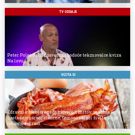
TV ODDAJE
Peter Poles delil nasvete za bodoče tekmovalce kviza
Na lovu
VIZITA.SI
Zdravnik razbija enega največjih mitov: mastna jetra ne
nastanejo zaradi slanine, temveč zaradi živila, ki ga
imamo vsi radi