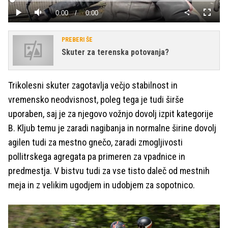
Loaded
:
0%
Current
0:00
/
Duration
0:00
Predvajaj
Tiho
Celoza
način
Time
PREBERI ŠE
Skuter za terenska potovanja?
Trikolesni skuter zagotavlja večjo stabilnost in
vremensko neodvisnost, poleg tega je tudi širše
uporaben, saj je za njegovo vožnjo dovolj izpit kategorije
B. Kljub temu je zaradi nagibanja in normalne širine dovolj
agilen tudi za mestno gnečo, zaradi zmogljivosti
pollitrskega agregata pa primeren za vpadnice in
predmestja. V bistvu tudi za vse tisto daleč od mestnih
meja in z velikim ugodjem in udobjem za sopotnico.