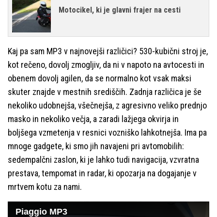
Motocikel, ki je glavni frajer na cesti
Kaj pa sam MP3 v najnovejši različici? 530-kubični stroj je,
kot rečeno, dovolj zmogljiv, da ni v napoto na avtocesti in
obenem dovolj agilen, da se normalno kot vsak maksi
skuter znajde v mestnih središčih. Zadnja različica je še
nekoliko udobnejša, všečnejša, z agresivno veliko prednjo
masko in nekoliko večja, a zaradi lažjega okvirja in
boljšega vzmetenja v resnici vozniško lahkotnejša. Ima pa
mnoge gadgete, ki smo jih navajeni pri avtomobilih:
sedempalčni zaslon, ki je lahko tudi navigacija, vzvratna
prestava, tempomat in radar, ki opozarja na dogajanje v
mrtvem kotu za nami.
Piaggio MP3