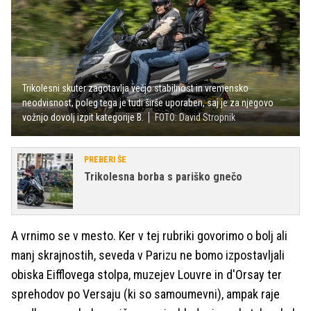
Trikolesni skuter zagotavlja večjo stabilnost in vremensko
neodvisnost, poleg tega je tudi širše uporaben, saj je za njegovo
vožnjo dovolj izpit kategorije B.
FOTO: David Stropnik
PREBERI ŠE
Trikolesna borba s pariško gnečo
A vrnimo se v mesto. Ker v tej rubriki govorimo o bolj ali
manj skrajnostih, seveda v Parizu ne bomo izpostavljali
obiska Eifflovega stolpa, muzejev Louvre in d'Orsay ter
sprehodov po Versaju (ki so samoumevni), ampak raje