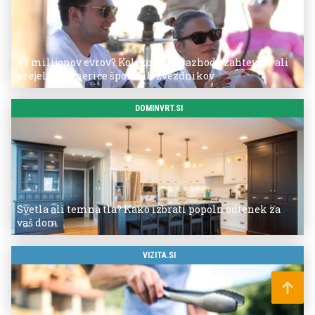
43 milijonov evrov? Koliko so po razhodu zahtevale ali
prejele partnerice športnih zvezdnikov
DOMINVRT.SI
Svetla ali temna tla? Kako izbrati popoln odtenek za
vaš dom
VIZITA.SI