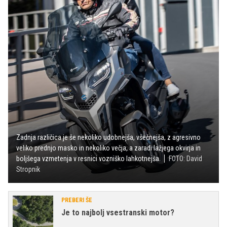
Zadnja različica je še nekoliko udobnejša, všečnejša, z agresivno
veliko prednjo masko in nekoliko večja, a zaradi lažjega okvirja in
boljšega vzmetenja v resnici vozniško lahkotnejša.
FOTO: David
Stropnik
PREBERI ŠE
Je to najbolj vsestranski motor?