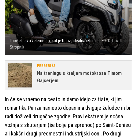
Tricikel je za velemesta, kot je Pariz, idealna izbira.
FOTO: David
Stropnik
PREBERI ŠE
Na treningu s kraljem motokrosa Timom
Gajserjem
In če se vrnemo na cesto in damo idejo za tiste, ki jim
romantika Pariza namesto dopamina dviguje želodec in bi
radi doživeli drugačne zgodbe: Pravi ekstrem je nočna
vožnja s skuterjem (še bolje pa sprehod) po Saint-Denisu
ali kakšni drugi predmestni industrijski coni. Po drugi