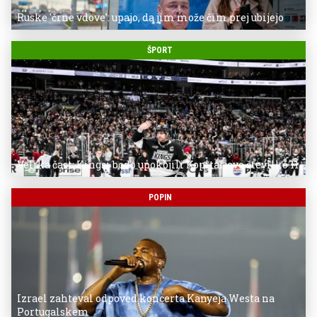
Ruske 'črne vdove': upajo, da jim može čim prej ubijejo
ŠPORT
Velika čast: Kingsi bodo upokojili Kopitarjevo številko 11
POPIN
Izrael zahteval odpoved koncerta Kanyeja Westa na
Portugalskem