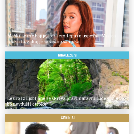
Moški se me bojijo, ker sem lepa in uspešna: Misica
razkrila, zakaj je še vedno samska
BIBALEZE.SI
Le uro iz Ljubljane se skriva pravi naravni čudež: izlet, ki
bo navdušil otroke
CEKIN.SI