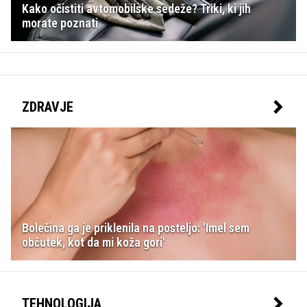
Kako očistiti avtomobilske sedeže? Triki, ki jih
morate poznati
ZDRAVJE
Bolečina ga je priklenila na posteljo: 'Imel sem
občutek, kot da mi koža gori'
TEHNOLOGIJA