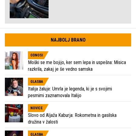
NAJBOLJ BRANO
ODNOSI
Moški se me bojijo, ker sem lepa in uspešna: Misica
razkrila, zakaj je še vedno samska
GLASBA
Italija žaluje: Umrla je legenda, ki je s svojimi
pesmimi zaznamovala Italijo
NOVICE
Slovo od Aljaža Kaburja: Rokometna in gasilska
družina v žalosti
GLASBA