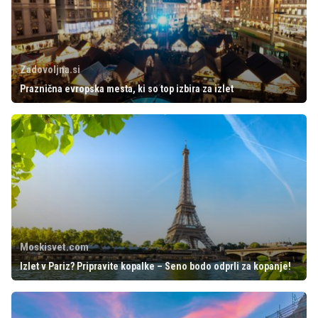
Zadovoljna.si
Praznična evropska mesta, ki so top izbira za izlet
Moskisvet.com
Izlet v Pariz? Pripravite kopalke – Seno bodo odprli za kopanje!