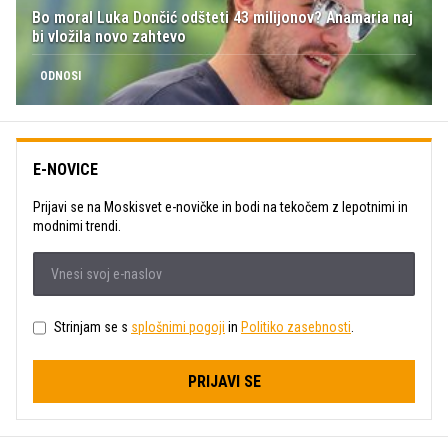
Bo moral Luka Dončić odšteti 43 milijonov? Anamaria naj
bi vložila novo zahtevo
ODNOSI
E-NOVICE
Prijavi se na Moskisvet e-novičke in bodi na tekočem z lepotnimi in
modnimi trendi.
Strinjam se s
splošnimi pogoji
in
Politiko zasebnosti
.
PRIJAVI SE