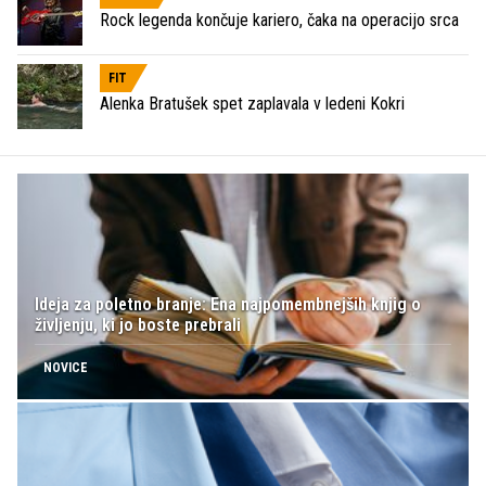
Rock legenda končuje kariero, čaka na operacijo srca
FIT
Alenka Bratušek spet zaplavala v ledeni Kokri
Ideja za poletno branje: Ena najpomembnejših knjig o
življenju, ki jo boste prebrali
NOVICE