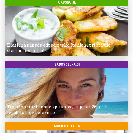
OKUSNO.JE
Klasična panada odpade: tako Italijani pripravijo
slastne ocvrte bučke
ZADOVOLJNA.SI
Tragična smrt znane vplivnice, ki je pri 26 letih
izgubila boj z boleznijo
MOSKISVET.COM