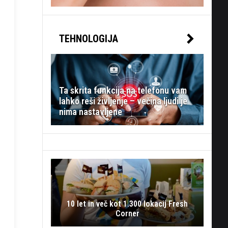
TEHNOLOGIJA
Ta skrita funkcija na telefonu vam
lahko reši življenje – večina ljudi je
nima nastavljene
10 let in več kot 1.300 lokacij Fresh
Corner