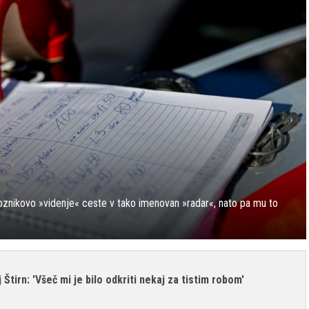
e voznikovo »videnje« ceste v tako imenovan »radar«, nato pa mu to
Štirn: 'Všeč mi je bilo odkriti nekaj za tistim robom'