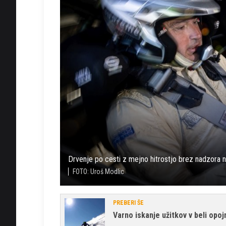
Drvenje po cesti z mejno hitrostjo brez nadzora na
FOTO: Uroš Modlic
PREBERI ŠE
Varno iskanje užitkov v beli opoj