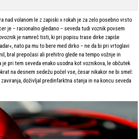
ra nad volanom le z zapiski v rokah je za zelo posebno vrsto
 Sicer je – racionalno gledano – seveda tudi voznik povsem
znik je namreč tisti, ki pri popisu trase dirke zapiše
dar«, nato pa mu to bere med dirko – ne da bi pri vrtoglavi
nil, bral prepočasi ali prehitro glede na tempo vožnje in
 je pri tem seveda enako usodna kot voznikova, le občutek
okrat na desnem sedežu počel vse, česar nikakor ne bi smel:
 zaviranja, doživljal predinfarktna stanja in na koncu seveda