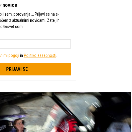
-novice
lizem, potovanja ... Prijavi se na e-
očem z aktualnimi novicami. Zate jih
Moškisvet.com.
nimi pogoji
in
Politiko zasebnosti
.
PRIJAVI SE