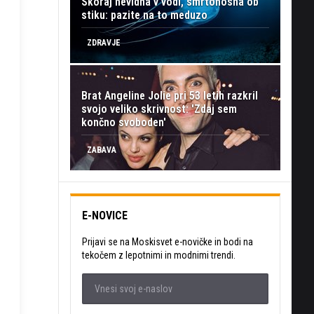
Skoraj nevidna v vodi, smrtonosna ob
stiku: pazite na to meduzo
ZDRAVJE
Brat Angeline Jolie pri 53 letih razkril
svojo veliko skrivnost: 'Zdaj sem
končno svoboden'
ZABAVA
E-NOVICE
Prijavi se na Moskisvet e-novičke in bodi na
tekočem z lepotnimi in modnimi trendi.