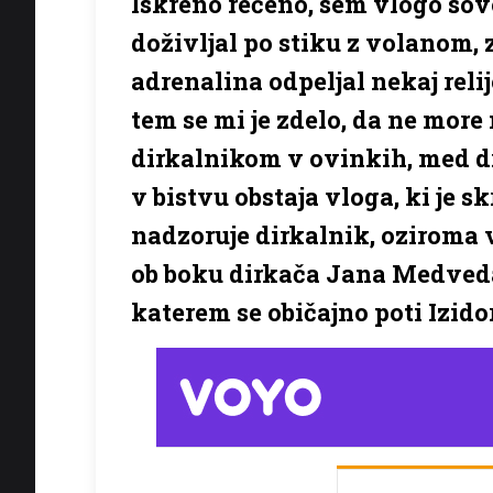
Iskreno rečeno, sem vlogo so
doživljal po stiku z volanom, 
adrenalina odpeljal nekaj relij
tem se mi je zdelo, da ne more
dirkalnikom v ovinkih, med d
v bistvu obstaja vloga, ki je 
nadzoruje dirkalnik, oziroma 
ob boku dirkača Jana Medveda,
katerem se običajno poti Izidor