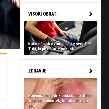
VISOKI OBRATI
Kako očistiti avtomobilske sedeže?
Triki, ki jih morate poznati
ZDRAVJE
Bolečina ga je priklenila na posteljo:
'Imel sem občutek, kot da mi koža
gori'