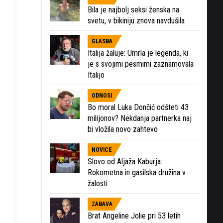
Bila je najbolj seksi ženska na
svetu, v bikiniju znova navdušila
GLASBA
Italija žaluje: Umrla je legenda, ki
je s svojimi pesmimi zaznamovala
Italijo
ODNOSI
Bo moral Luka Dončić odšteti 43
milijonov? Nekdanja partnerka naj
bi vložila novo zahtevo
NOVICE
Slovo od Aljaža Kaburja:
Rokometna in gasilska družina v
žalosti
ZABAVA
Brat Angeline Jolie pri 53 letih