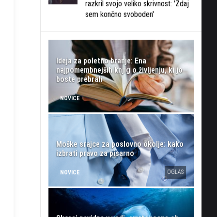
razkril svojo veliko skrivnost: 'Zdaj
sem končno svoboden'
Ideja za poletno branje: Ena
najpomembnejših knjig o življenju, ki jo
boste prebrali
NOVICE
Moške srajce za poslovno okolje: kako
izbrati pravo za pisarno
OGLAS
NOVICE