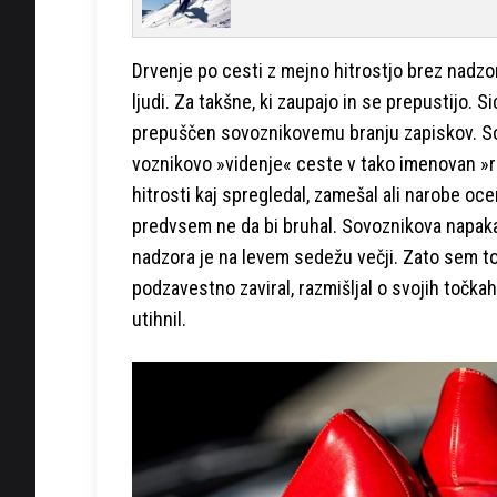
Drvenje po cesti z mejno hitrostjo brez nadzo
ljudi. Za takšne, ki zaupajo in se prepustijo.
prepuščen sovoznikovemu branju zapiskov. Sovo
voznikovo »videnje« ceste v tako imenovan »ra
hitrosti kaj spregledal, zamešal ali narobe oce
predvsem ne da bi bruhal. Sovoznikova napaka
nadzora je na levem sedežu večji. Zato sem t
podzavestno zaviral, razmišljal o svojih točkah
utihnil.