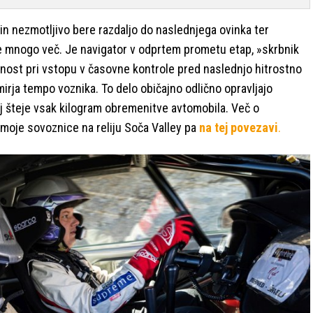
 in nezmotljivo bere razdaljo do naslednjega ovinka ter
še mnogo več. Je navigator v odprtem prometu etap, »skrbnik
nčnost pri vstopu v časovne kontrole pred naslednjo hitrostno
umirja tempo voznika. To delo običajno odlično opravljajo
j šteje vsak kilogram obremenitve avtomobila. Več o
 moje sovoznice na reliju Soča Valley pa
na tej povezavi
.