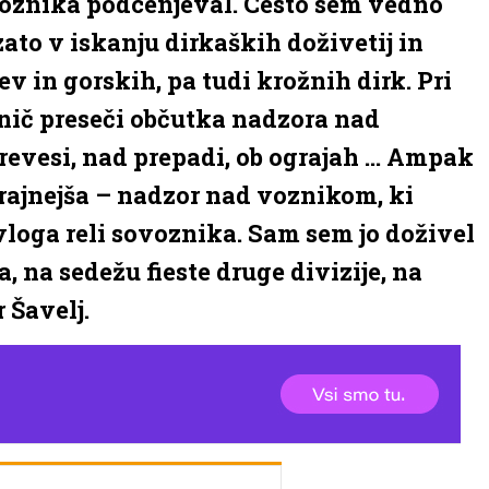
voznika podcenjeval. Cesto sem vedno
zato v iskanju dirkaških doživetij in
ev in gorskih, pa tudi krožnih dirk. Pri
 nič preseči občutka nadzora nad
revesi, nad prepadi, ob ograjah … Ampak
skrajnejša – nadzor nad voznikom, ki
vloga reli sovoznika. Sam sem jo doživel
 na sedežu fieste druge divizije, na
 Šavelj.