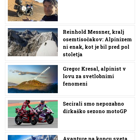
Reinhold Messner, kralj
osemtisočakov: Alpinizem
ni enak, kot je bil pred pol
stoletja
Gregor Kresal, alpinist v
lovu za svetlobnimi
fenomeni
Secirali smo nepozabno
dirkaško sezono motoGP
Avanture na koncu sveta