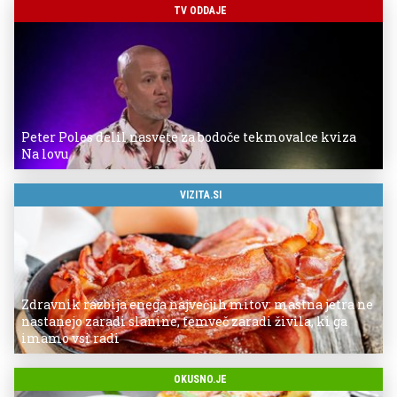
TV ODDAJE
Peter Poles delil nasvete za bodoče tekmovalce kviza
Na lovu
VIZITA.SI
Zdravnik razbija enega največjih mitov: mastna jetra ne
nastanejo zaradi slanine, temveč zaradi živila, ki ga
imamo vsi radi
OKUSNO.JE