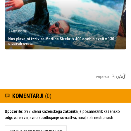
24ur.com
Nov plavalni izziv za Martina Strela: v 400 dneh plavati v 130
državah sveta
Priporoča
KOMENTARJI
(0)
Opozorilo:
297. členu Kazenskega zakonika je posameznik kazensko
odgovoren za javno spodbujanje sovraštva, nasilja ali nestrpnosti.