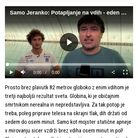
Samo Jeranko: Potapljanje na vdih - eden najskrajnejših športov na svetu
Predvajaj
Loaded
:
0%
Current
0:00
/
Duration
0:00
Predvajaj
Tiho
Celoza
način
Time
Prosto brez plavutk 82 metrov globoko z enim vdihom je
tretji najboljši rezultat sveta. Globina, ki je običajnim
smrtnikom nerealna in nepredstavljiva. Za tak potop je
treba, poleg priprave telesa na skrajni tlak, dih držati od
sedem do osem minut. Samo kot mojster statične apneje
v mirovanju sicer vzdrži brez vdiha osem minut in pol!