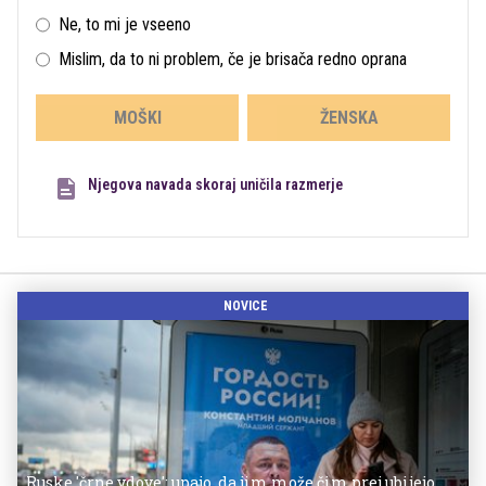
Ne, to mi je vseeno
Mislim, da to ni problem, če je brisača redno oprana
MOŠKI
ŽENSKA
Njegova navada skoraj uničila razmerje
NOVICE
Ruske 'črne vdove': upajo, da jim može čim prej ubijejo