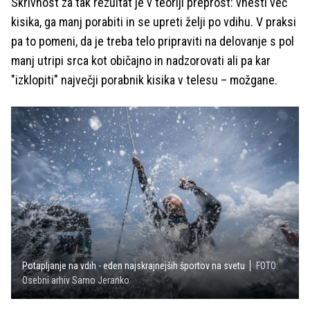
Skrivnost za tak rezultat je v teoriji preprost: vnesti več
kisika, ga manj porabiti in se upreti želji po vdihu. V praksi
pa to pomeni, da je treba telo pripraviti na delovanje s pol
manj utripi srca kot običajno in nadzorovati ali pa kar
"izklopiti" največji porabnik kisika v telesu – možgane.
Potapljanje na vdih - eden najskrajnejših športov na svetu
FOTO:
Osebni arhiv Samo Jeranko