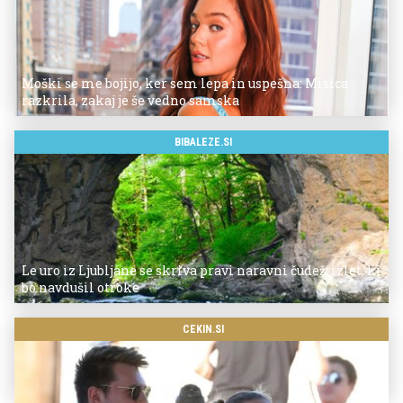
Moški se me bojijo, ker sem lepa in uspešna: Misica
razkrila, zakaj je še vedno samska
BIBALEZE.SI
Le uro iz Ljubljane se skriva pravi naravni čudež: izlet, ki
bo navdušil otroke
CEKIN.SI