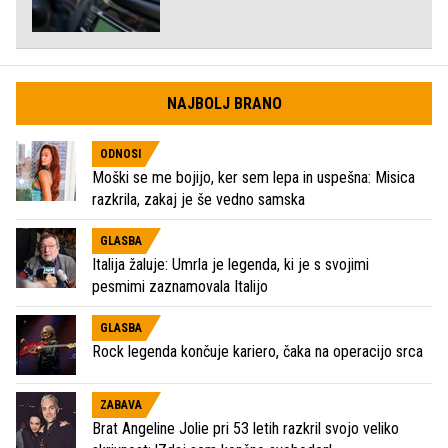
NAJBOLJ BRANO
ODNOSI
Moški se me bojijo, ker sem lepa in uspešna: Misica
razkrila, zakaj je še vedno samska
GLASBA
Italija žaluje: Umrla je legenda, ki je s svojimi
pesmimi zaznamovala Italijo
GLASBA
Rock legenda končuje kariero, čaka na operacijo srca
ZABAVA
Brat Angeline Jolie pri 53 letih razkril svojo veliko