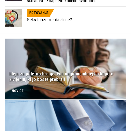
skrivnost: 'Zdaj sem končno svoboden'
POTOVANJA
Seks turizem - da ali ne?
Ideja za poletno branje: Ena najpomembnejših knjig o
življenju, ki jo boste prebrali
NOVICE