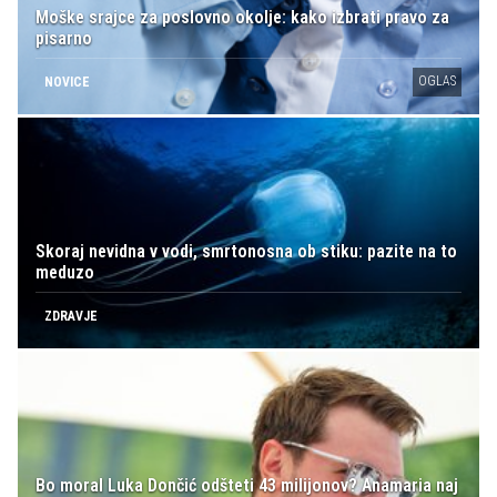
Moške srajce za poslovno okolje: kako izbrati pravo za
pisarno
OGLAS
NOVICE
Skoraj nevidna v vodi, smrtonosna ob stiku: pazite na to
meduzo
ZDRAVJE
Bo moral Luka Dončić odšteti 43 milijonov? Anamaria naj