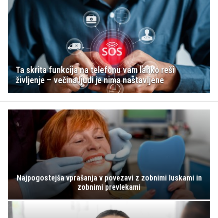
Ta skrita funkcija na telefonu vam lahko reši
življenje – večina ljudi je nima nastavljene
Najpogostejša vprašanja v povezavi z zobnimi luskami in
zobnimi prevlekami