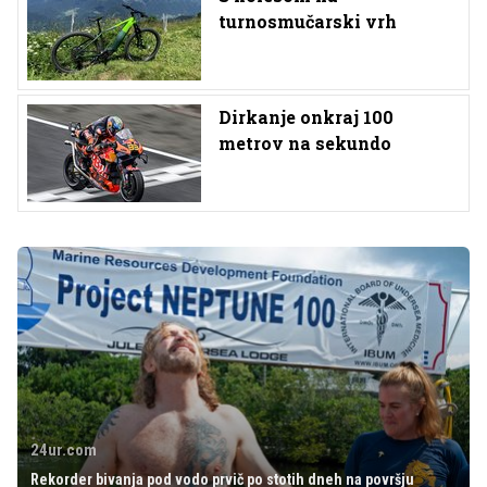
turnosmučarski vrh
Dirkanje onkraj 100
metrov na sekundo
24ur.com
Rekorder bivanja pod vodo prvič po stotih dneh na površju