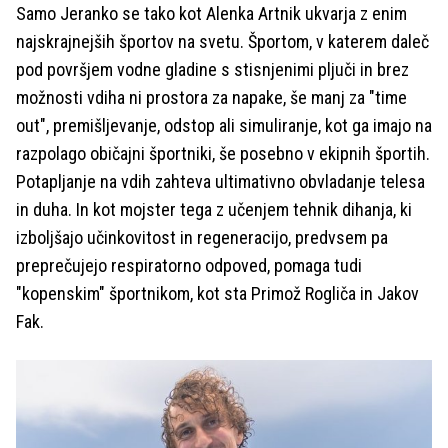
Samo Jeranko se tako kot Alenka Artnik ukvarja z enim
najskrajnejših športov na svetu. Športom, v katerem daleč
pod površjem vodne gladine s stisnjenimi pljuči in brez
možnosti vdiha ni prostora za napake, še manj za "time
out", premišljevanje, odstop ali simuliranje, kot ga imajo na
razpolago običajni športniki, še posebno v ekipnih športih.
Potapljanje na vdih zahteva ultimativno obvladanje telesa
in duha. In kot mojster tega z učenjem tehnik dihanja, ki
izboljšajo učinkovitost in regeneracijo, predvsem pa
preprečujejo respiratorno odpoved, pomaga tudi
"kopenskim" športnikom, kot sta Primož Rogliča in Jakov
Fak.