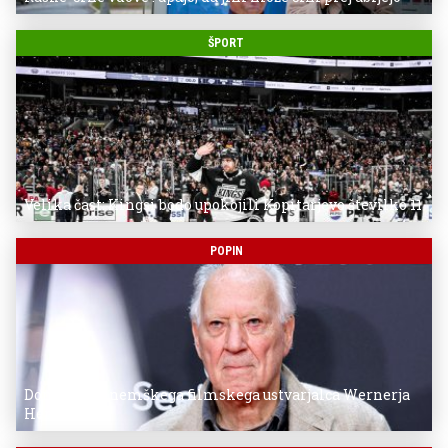
ŠPORT
Velika čast: Kingsi bodo upokojili Kopitarjevo številko 11
POPIN
Donostia za nemškega filmskega ustvarjalca Wernerja
Herzoga