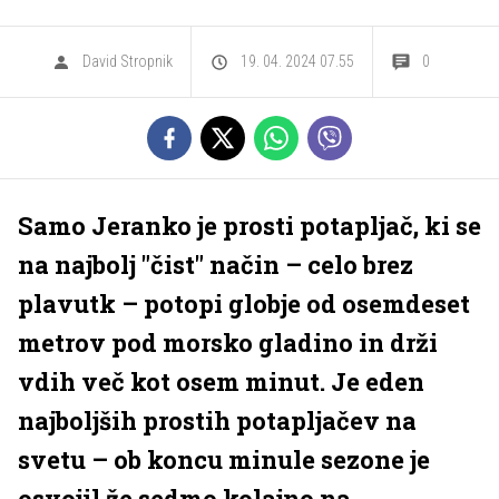
David Stropnik
19. 04. 2024 07.55
0
Samo Jeranko je prosti potapljač, ki se
na najbolj "čist" način – celo brez
plavutk – potopi globje od osemdeset
metrov pod morsko gladino in drži
vdih več kot osem minut. Je eden
najboljših prostih potapljačev na
svetu – ob koncu minule sezone je
osvojil že sedmo kolajno na