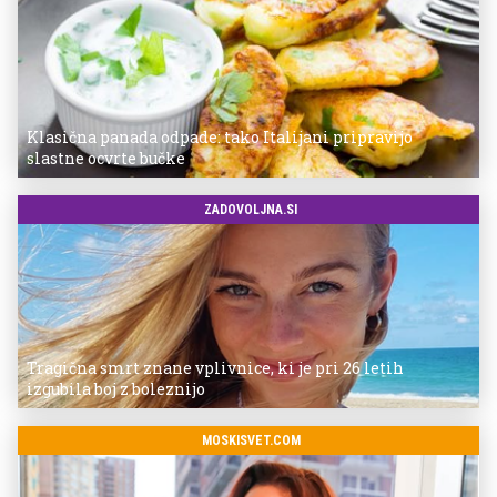
Klasična panada odpade: tako Italijani pripravijo
slastne ocvrte bučke
ZADOVOLJNA.SI
Tragična smrt znane vplivnice, ki je pri 26 letih
izgubila boj z boleznijo
MOSKISVET.COM