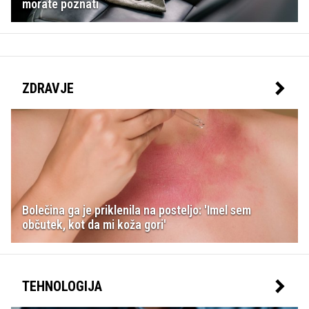
morate poznati
ZDRAVJE
Bolečina ga je priklenila na posteljo: 'Imel sem
občutek, kot da mi koža gori'
TEHNOLOGIJA