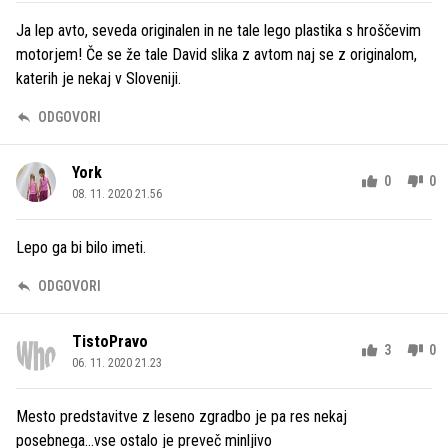
Ja lep avto, seveda originalen in ne tale lego plastika s hroščevim
motorjem! Če se že tale David slika z avtom naj se z originalom,
katerih je nekaj v Sloveniji.
ODGOVORI
York
0
0
08. 11. 2020 21.56
Lepo ga bi bilo imeti.
ODGOVORI
TistoPravo
3
0
06. 11. 2020 21.23
Mesto predstavitve z leseno zgradbo je pa res nekaj
posebnega...vse ostalo je preveč minljivo