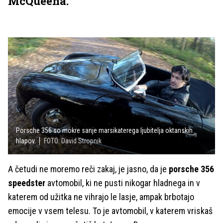
McQueena.
Porsche 356 so mokre sanje marsikaterega ljubitelja oktanskih
hlapov.
FOTO: David Stropnik
A četudi ne moremo reči zakaj, je jasno, da je
porsche 356
speedster
avtomobil, ki ne pusti nikogar hladnega in v
katerem od užitka ne vihrajo le lasje, ampak brbotajo
emocije v vsem telesu. To je avtomobil, v katerem vriskaš