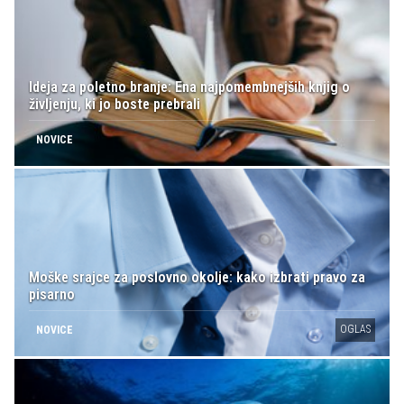
Ideja za poletno branje: Ena najpomembnejših knjig o
življenju, ki jo boste prebrali
NOVICE
Moške srajce za poslovno okolje: kako izbrati pravo za
pisarno
OGLAS
NOVICE