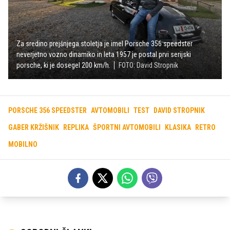
Za sredino prejšnjega stoletja je imel Porsche 356 speedster
neverjetno vozno dinamiko in leta 1957 je postal prvi serijski
porsche, ki je dosegel 200 km/h.
FOTO: David Stropnik
PORSCHE 356 SPEEDSTER
AVTOMOBILI
TEST
DAVID STROPNIK
GABER KRŽIŠNIK
REPLIKA
ŠPORTNI AVTOMOBILI
KLASIKA
RETRO
MOBILNO