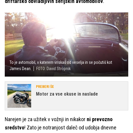
driftarsko obvladljivih serijskih avtomobilov
.
To je avtomobil, v katerem vriskaš od veselja in se počutiš kot
James Dean.
FOTO: David Stropnik
PREBERI ŠE
Motor za vse okuse in naslade
Narejen je za užitek v vožnji in nikakor
ni prevozno
sredstvo
! Zato je notranjost daleč od udobja dnevne