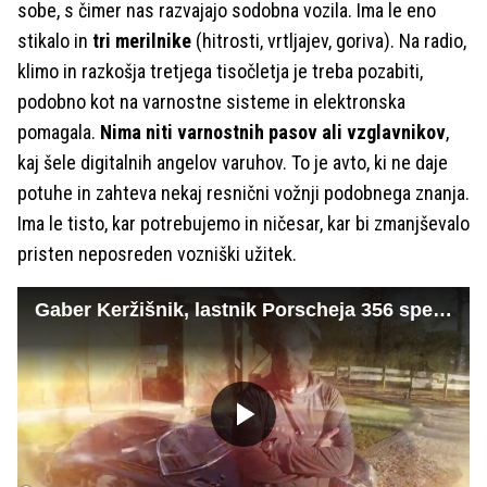
sobe, s čimer nas razvajajo sodobna vozila. Ima le eno
stikalo in
tri merilnike
(hitrosti, vrtljajev, goriva). Na radio,
klimo in razkošja tretjega tisočletja je treba pozabiti,
podobno kot na varnostne sisteme in elektronska
pomagala.
Nima niti varnostnih pasov ali vzglavnikov
,
kaj šele digitalnih angelov varuhov. To je avto, ki ne daje
potuhe in zahteva nekaj resnični vožnji podobnega znanja.
Ima le tisto, kar potrebujemo in ničesar, kar bi zmanjševalo
pristen neposreden vozniški užitek.
Gaber Keržišnik, lastnik Porscheja 356 speedster