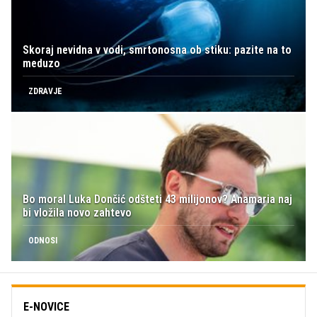
Skoraj nevidna v vodi, smrtonosna ob stiku: pazite na to
meduzo
ZDRAVJE
Bo moral Luka Dončić odšteti 43 milijonov? Anamaria naj
bi vložila novo zahtevo
ODNOSI
E-NOVICE