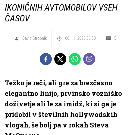
IKONIČNIH AVTOMOBILOV VSEH
ČASOV
David Stropnik
06. 11. 2020 06.00
5
Težko je reči, ali gre za brezčasno
elegantno linijo, prvinsko vozniško
doživetje ali le za imidž, ki si ga je
pridobil v številnih hollywodskih
vlogah, še bolj pa v rokah Steva