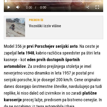
Predvajaj
Loaded
:
0%
Current
0:00
/
Duration
0:00
Predvajaj
Tiho
Celoza
način
Time
PREBERI ŠE
Vozniški izziv višine
Model 356 je
prvi Porschejev serijski avto
. Na ceste je
zapeljal
leta 1948
, kabrio različica speedster pa štiri leta
kasneje - kot
eden prvih dostopnih športnih
avtomobilov
. Za sredino prejšnjega stoletja je imel
neverjetno vozno dinamiko in leta 1957 je postal prvi
serijski porsche, ki je dosegel 200 km/h. Cene originalov
danes dosegajo šestmestne številke, navdušujejo pa tudi
replike, ki niso daleč od izvirnikov in so zaradi
platične
karoserije
precej lažje, predvsem pa bistveno cenejše. In
da ne pozabimo: iz tega avtomobila izhaja