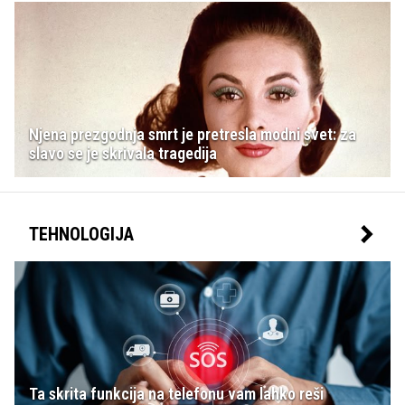
Njena prezgodnja smrt je pretresla modni svet: za
slavo se je skrivala tragedija
TEHNOLOGIJA
Ta skrita funkcija na telefonu vam lahko reši