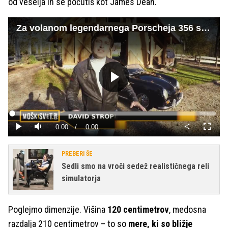
od veselja in se počutiš kot James Dean.
Za volanom legendarnega Porscheja 356 speedster
Predvajaj
Loaded
:
0%
Current
0:00
/
Duration
0:00
Predvajaj
Tiho
Celoza
način
Time
PREBERI ŠE
Sedli smo na vroči sedež realističnega reli
simulatorja
Poglejmo dimenzije. Višina
120 centimetrov
, medosna
razdalja 210 centimetrov – to so
mere, ki so bližje