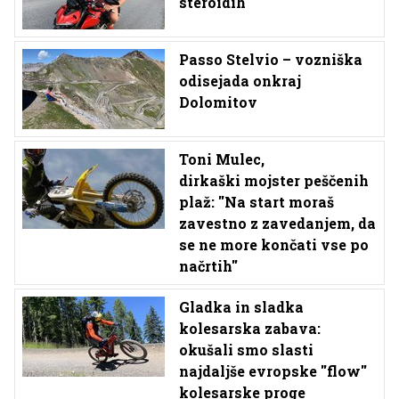
steroidih
Passo Stelvio – vozniška
odisejada onkraj
Dolomitov
Toni Mulec,
dirkaški mojster peščenih
plaž: ''Na start moraš
zavestno z zavedanjem, da
se ne more končati vse po
načrtih''
Gladka in sladka
kolesarska zabava:
okušali smo slasti
najdaljše evropske ''flow''
kolesarske proge