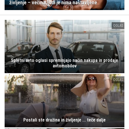
življenje – večina ljudi je nima nastavljene
OGLAS
Spletni avto oglasi spreminjajo način nakupa in prodaje
avtomobilov
OGLAS
Postali ste družina in življenje ... teče dalje