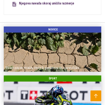
Njegova navada skoraj uničila razmerje
NOVICE
Vročina se vrača, večjih padavin ni na vidiku
ŠPORT