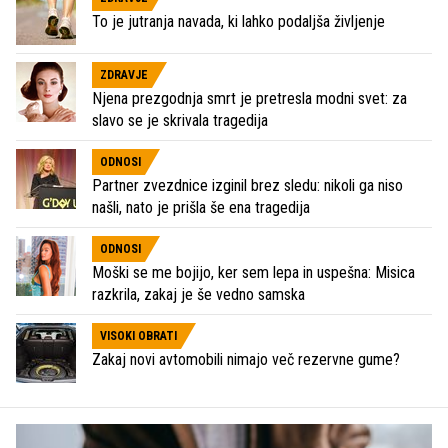
To je jutranja navada, ki lahko podaljša življenje
ZDRAVJE
Njena prezgodnja smrt je pretresla modni svet: za
slavo se je skrivala tragedija
ODNOSI
Partner zvezdnice izginil brez sledu: nikoli ga niso
našli, nato je prišla še ena tragedija
ODNOSI
Moški se me bojijo, ker sem lepa in uspešna: Misica
razkrila, zakaj je še vedno samska
VISOKI OBRATI
Zakaj novi avtomobili nimajo več rezervne gume?