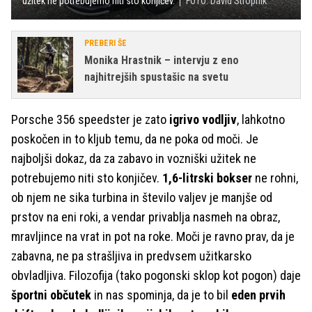
užitek ne potrebujemo niti sto konjičev.
FOTO: David Stropnik
PREBERI ŠE
Monika Hrastnik – intervju z eno
najhitrejših spustašic na svetu
Porsche 356 speedster je zato
igrivo vodljiv
, lahkotno
poskočen in to kljub temu, da ne poka od moči. Je
najboljši dokaz, da za zabavo in vozniški užitek ne
potrebujemo niti sto konjičev.
1,6-litrski bokser
ne rohni,
ob njem ne sika turbina in število valjev je manjše od
prstov na eni roki, a vendar privablja nasmeh na obraz,
mravljince na vrat in pot na roke. Moči je ravno prav, da je
zabavna, ne pa strašljiva in predvsem užitkarsko
obvladljiva. Filozofija (tako pogonski sklop kot pogon) daje
športni občutek
in nas spominja, da je to bil
eden prvih