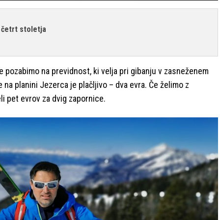
nači
 četrt stoletja
 ne pozabimo na previdnost, ki velja pri gibanju v zasneženem
če na planini Jezerca je plačljivo – dva evra. Če želimo z
i pet evrov za dvig zapornice.