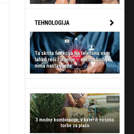
TEHNOLOGIJA
Ta skrita funkcija na telefonu vam
lahko reši življenje – večina ljudi je
nima nastavljene
OGLAS
3 modne kombinacije, v katerih nosimo
torbe za plažo