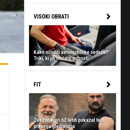
VISOKI OBRATI
Kako očistiti avtomobilske sedeže?
Triki, ki jih morate poznati
FIT
Zvezdnik pri 62 letih pokazal telo
pravega gladiatorja