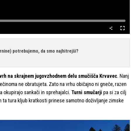
Celo
nači
rnine) potrebujemo, da smo najhitrejši?
 vrh na skrajnem jugovzhodnem delu smučišča Krvavec
. Nanj
a večinoma ne obratujeta. Zato na vrhu običajno ni gneče, razen
a okupirajo sankači in sprehajalci.
Turni smučarji
pa si za cilj
m ta tura kljub kratkosti prinese samotno doživljanje zimske