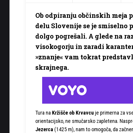
Ob odpiranju občinskih meja 
delu Slovenije se je smiselno 
dolgo pogrešali. A glede na r
visokogorju in zaradi karant
»znanje« vam tokrat predstavl
skrajnega.
Tura na
Kržišče ob Krvavcu
je primerna za vse
orientacijsko, ne smučarsko zapletena. Naspr
Jezerca
(1425 m), nam to omogoča, da začnem