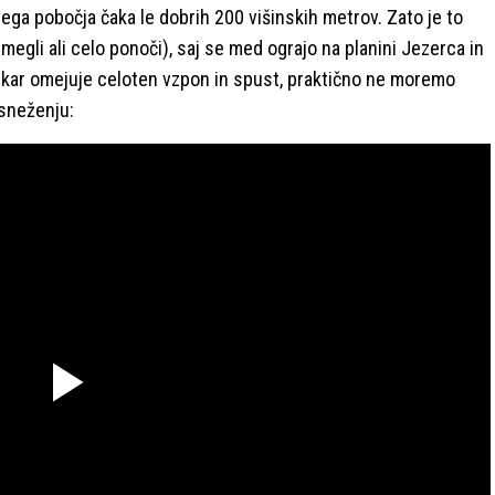
ga pobočja čaka le dobrih 200 višinskih metrov. Zato je to
 megli ali celo ponoči), saj se med ograjo na planini Jezerca in
a, kar omejuje celoten vzpon in spust, praktično ne moremo
 sneženju:
Predvajaj