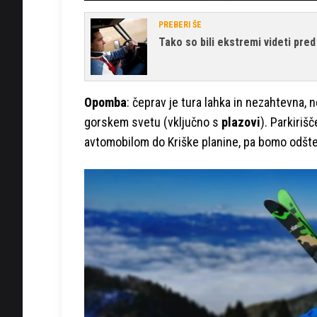
Time
PREBERI ŠE
Tako so bili ekstremi videti pred
Opomba
: čeprav je tura lahka in nezahtevna,
gorskem svetu (vključno s
plazovi
). Parkiriš
avtomobilom do Kriške planine, pa bomo odštel