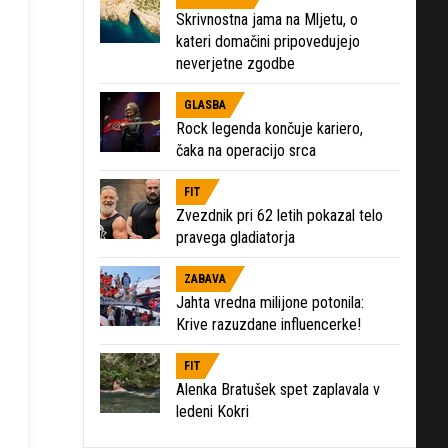
Skrivnostna jama na Mljetu, o
kateri domačini pripovedujejo
neverjetne zgodbe
GLASBA
Rock legenda končuje kariero,
čaka na operacijo srca
FIT
Zvezdnik pri 62 letih pokazal telo
pravega gladiatorja
ZABAVA
Jahta vredna milijone potonila:
Krive razuzdane influencerke!
FIT
Alenka Bratušek spet zaplavala v
ledeni Kokri