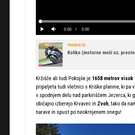
Loaded
:
0%
Current
0:00
/
Duration
0:00
Predvajaj
Tiho
Time
PREBERI ŠE
Koliko (motorne moči oz. prosto
Kržišče ali tudi Pokojše je
1658 metrov visok
pripeljeta tudi vlečnici s Kriške planine, ki p
v spodnjem delu nad parkiriščem Jezerca, ki g
običajno izberejo Krvavec in
Zvoh
, tako da na
narave in spust po neokrnjenem snegu!