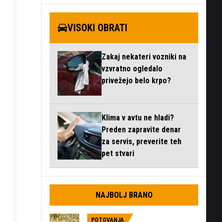
VISOKI OBRATI
zaslonski
Zakaj nekateri vozniki na
n
vzvratno ogledalo
privežejo belo krpo?
Klima v avtu ne hladi?
Preden zapravite denar
za servis, preverite teh
pet stvari
NAJBOLJ BRANO
POTOVANJA