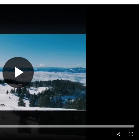
Predvajaj
Celo