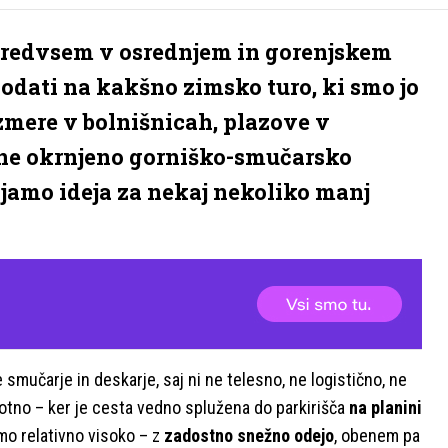
predvsem v osrednjem in gorenjskem
podati na kakšno zimsko turo, ki smo jo
azmere v bolnišnicah, plazove v
ene okrnjeno gorniško-smučarsko
jamo ideja za nekaj nekoliko manj
 smučarje in deskarje, saj ni ne telesno, ne logistično, ne
otno – ker je cesta vedno splužena do parkirišča
na planini
o relativno visoko – z
zadostno snežno odejo
, obenem pa