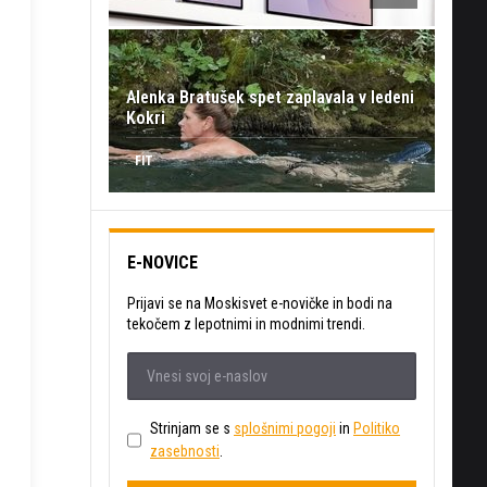
n
Alenka Bratušek spet zaplavala v ledeni
Kokri
FIT
E-NOVICE
Prijavi se na Moskisvet e-novičke in bodi na
tekočem z lepotnimi in modnimi trendi.
Strinjam se s
splošnimi pogoji
in
Politiko
zasebnosti
.