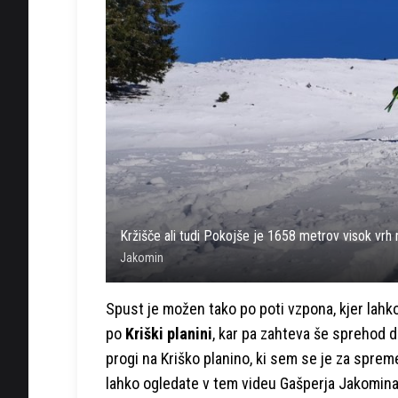
Kržišče ali tudi Pokojše je 1658 metrov visok vr
Jakomin
Spust je možen tako po poti vzpona, kjer lahko
po
Kriški planini
, kar pa zahteva še sprehod d
progi na Kriško planino, ki sem se je za sprem
lahko ogledate v tem videu Gašperja Jakomina