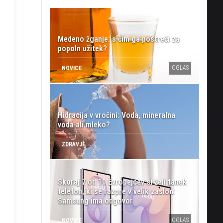
Medeno žganje: s čim ga postreči za
popoln užitek?
OGLAS
NOVICE
Hidracija v vročini: Voda, mineralna
voda ali mleko?
ZDRAVJE
Skoraj 7 od 10 Evropejcev si želi tanek
telefon, ki se razpre v velik zaslon:
Samsung ima odgovor
zaslonski
OGLAS
NOVICE