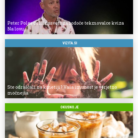
Peter Poles delil nasvete za bodoče tekmovalce kviza
Na lovu
VIZITA.SI
Ste odraščali na kmetiji? Vaša imunost je verjetno
močnejša
OKUSNO.JE