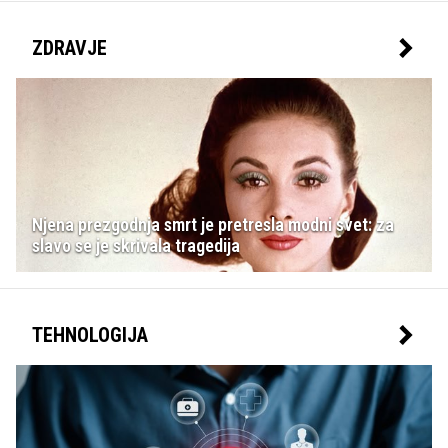
ZDRAVJE
Njena prezgodnja smrt je pretresla modni svet: za
slavo se je skrivala tragedija
TEHNOLOGIJA