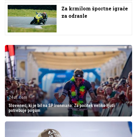
Za krmilom športne igrače
za odrasle
24ur.com
Slovenec, ki je bil na SP Ironmana: Za počitek veliko ljudi
potrebuje pogum