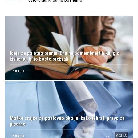
Ideja za poletno branje: Ena najpomembnejših knjig o
življenju, ki jo boste prebrali
NOVICE
Moške srajce za poslovno okolje: kako izbrati pravo za
pisarno
OGLAS
NOVICE