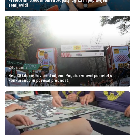
Pretečenih 3.000 kilometrov, pasji ugrizi in popravljeni
zemljevidi
24ur.com
Beg 30 kilometrov pred ciljem: Pogačar vnovič pometel s
konkurenco in povečal prednost