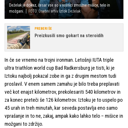
Deželak je dokaz, česar vse so v resnici zmožne mišice, telo in
možgani.
FOTO: Osebni arhiv Iztok Deželak
PREBERI ŠE
Preizkusili smo gokart na steroidih
In če se vrnemo na trojni ironman. Letošnji IUTA triple
ultra triathlon world cup Bad Radkersburg je tisti, ki je
Iztoku najbolj pokazal zobe in ga z drugim mestom tudi
proslavil. V enem samem zamahu je bilo treba preplavati
več kot enajst kilometrov, prekolesariti 540 kilometrov in
za konec preteči še 126 kilometrov. Iztoku je to uspelo po
45 urah in treh minutah, kar seveda postavlja eno samo
vprašanje in to ne, zakaj, ampak kako lahko telo – mišice in
možgani to zdržijo.