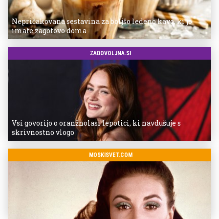
Nepričakovana sestavina za boljšo ledeno kavo, ki jo
imate zagotovo doma
ZADOVOLJNA.SI
Vsi govorijo o oranžnolasi lepotici, ki navdušuje s
skrivnostno vlogo
MOSKISVET.COM