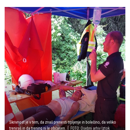
Skrivnost je v tem, da znaš prenesti trpljenje in bolečino, da veliko
treniraš in da trening ni le občasen.
FOTO: Osebni arhiv Iztok