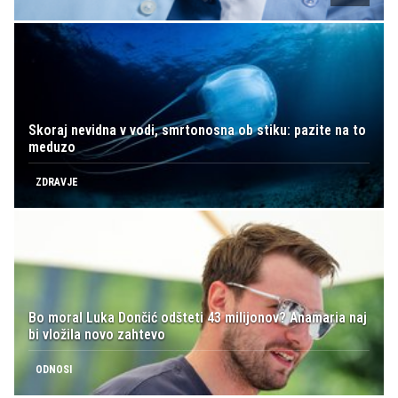
Skoraj nevidna v vodi, smrtonosna ob stiku: pazite na to
meduzo
ZDRAVJE
Bo moral Luka Dončić odšteti 43 milijonov? Anamaria naj
bi vložila novo zahtevo
ODNOSI