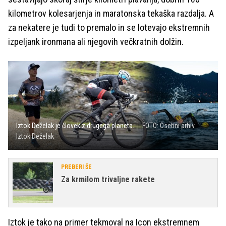
kilometrov kolesarjenja in maratonska tekaška razdalja. A
za nekatere je tudi to premalo in se lotevajo ekstremnih
izpeljank ironmana ali njegovih večkratnih dolžin.
Iztok Deželak je človek z drugega planeta.
FOTO: Osebni arhiv
Iztok Deželak
PREBERI ŠE
Za krmilom trivaljne rakete
Iztok je tako na primer tekmoval na Icon ekstremnem