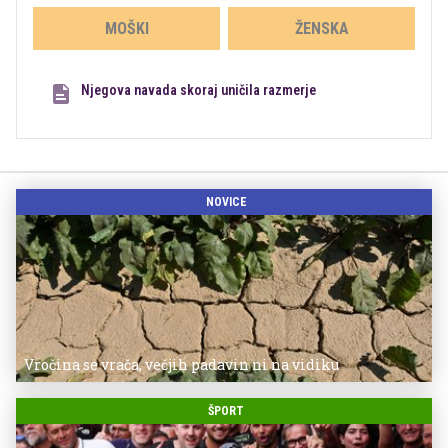
MOŠKI
ŽENSKA
Njegova navada skoraj uničila razmerje
NOVICE
Vročina se vrača, večjih padavin ni na vidiku
ŠPORT