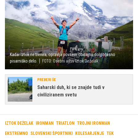
Kadar Iztok ne trenira, opravlja povsem običajno dolgočasno
pisarniško delo.
FOTO: Osebni arhiv Iztok Deželak
PREBERI ŠE
Saharski duh, ki se znajde tudi v
civiliziranem svetu
IZTOK DEŽELAK
IRONMAN
TRIATLON
TROJNI IRONMAN
EKSTREMNO
SLOVENSKI ŠPORTNIKI
KOLESARJENJE
TEK