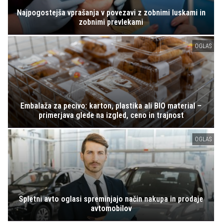
Najpogostejša vprašanja v povezavi z zobnimi luskami in
zobnimi prevlekami
OGLAS
Embalaža za pecivo: karton, plastika ali BIO material –
primerjava glede na izgled, ceno in trajnost
OGLAS
Spletni avto oglasi spreminjajo način nakupa in prodaje
avtomobilov