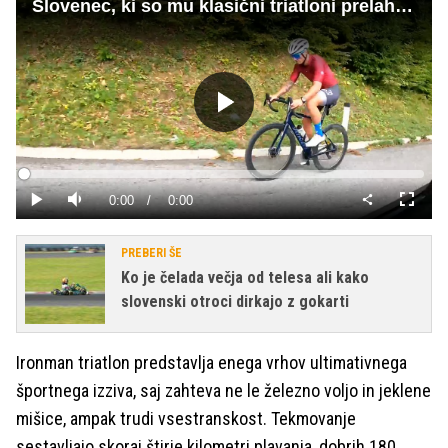
Slovenec, ki so mu klasični triatloni prelahek zalogaj
Predvajaj
Loaded
:
0%
Current
0:00
/
Duration
0:00
Predvajaj
Tiho
Celoza
način
Time
PREBERI ŠE
Ko je čelada večja od telesa ali kako
slovenski otroci dirkajo z gokarti
Ironman triatlon predstavlja enega vrhov ultimativnega
športnega izziva, saj zahteva ne le železno voljo in jeklene
mišice, ampak trudi vsestranskost. Tekmovanje
sestavljajo skoraj štirje kilometri plavanja, dobrih 180