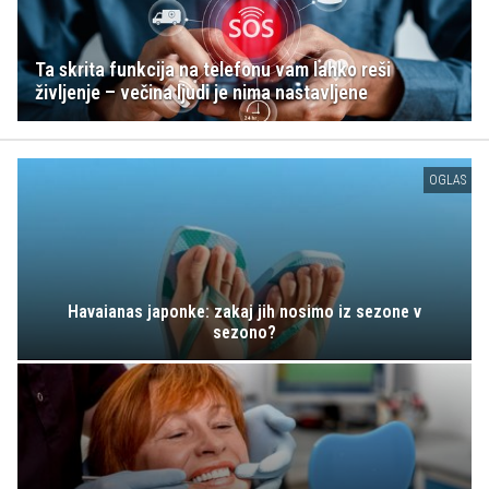
Ta skrita funkcija na telefonu vam lahko reši
življenje – večina ljudi je nima nastavljene
OGLAS
Havaianas japonke: zakaj jih nosimo iz sezone v
sezono?