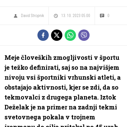
David Stropnik
13. 10. 2023 05.00
0
Meje človeških zmogljivosti v športu
je težko definirati, saj so na najvišjem
nivoju vsi športniki vrhunski atleti, a
obstajajo aktivnosti, kjer se zdi, da so
tekmovalci z drugega planeta. Iztok
Deželak je na primer na zadnji tekmi
svetovnega pokala v trojnem
ironmanu do cilja pritekel po 45 urah,