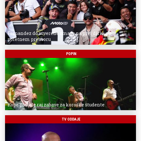
Fernandez do suverene zmage na prvi dirki po
poletnem premoru
POPIN
Kope postale raj zabave za koroške študente
TV ODDAJE