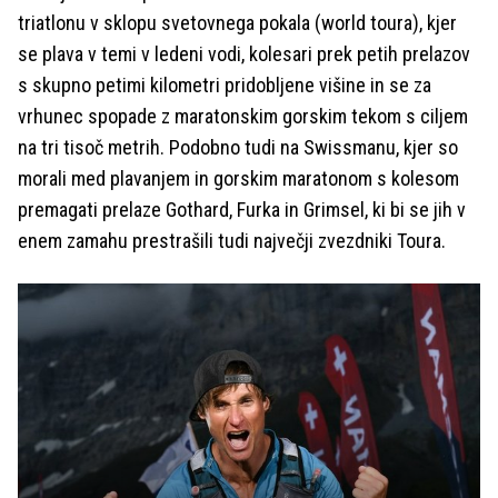
triatlonu v sklopu svetovnega pokala (world toura), kjer
se plava v temi v ledeni vodi, kolesari prek petih prelazov
s skupno petimi kilometri pridobljene višine in se za
vrhunec spopade z maratonskim gorskim tekom s ciljem
na tri tisoč metrih. Podobno tudi na Swissmanu, kjer so
morali med plavanjem in gorskim maratonom s kolesom
premagati prelaze Gothard, Furka in Grimsel, ki bi se jih v
enem zamahu prestrašili tudi največji zvezdniki Toura.