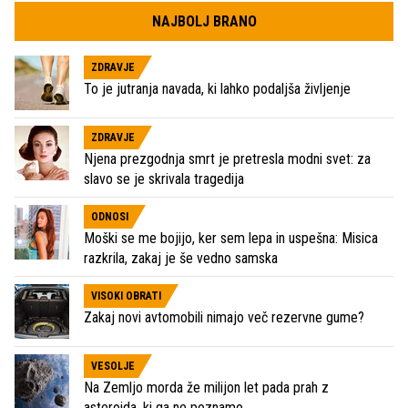
NAJBOLJ BRANO
ZDRAVJE
To je jutranja navada, ki lahko podaljša življenje
ZDRAVJE
Njena prezgodnja smrt je pretresla modni svet: za
slavo se je skrivala tragedija
ODNOSI
Moški se me bojijo, ker sem lepa in uspešna: Misica
razkrila, zakaj je še vedno samska
VISOKI OBRATI
Zakaj novi avtomobili nimajo več rezervne gume?
VESOLJE
Na Zemljo morda že milijon let pada prah z
asteroida, ki ga ne poznamo